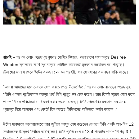
রালেই –
প্রধান কোচ
ওয়েস মুর
বুধবার ঘোষিত হিসাবে, কলোরাডো স্থানান্তর Desiree
Wooten স্বাক্ষরের সাথে স্থানান্তর পোর্টালে আরেকটি মূল্যবান সংযোজন ধরা পড়েছে।
টেক্সাসের ডালাস থেকে উটেন একজন ৫-৮ জন প্রহরী, যার যোগ্যতার এক বছর বাকি আছে।
“আমরা আমাদের দলে ডেসকে যোগ করতে পেরে উত্তেজিত,” প্রধান কোচ বলেছেন
ওয়েস মুর
.
“তিনি একজন প্রতিভাবান কম্বো গার্ড যিনি প্রচুর বক্স চেক করেন। তার তিনটি স্তরে গোল করার
পাশাপাশি বল পরিচালনা ও বিতরণ করার ক্ষমতা রয়েছে। তিনি প্লেমেকিং দক্ষতাও রক্ষণাত্মক
প্রান্তে নিয়ে আসবেন এবং কোর্টে তিন বছরের ডিভিশনের অভিজ্ঞতা অর্জন করবেন।”
উটেন সবেমাত্র কলোরাডোতে তার জুনিয়র মরসুম শেষ করেছেন যেখানে তিনি একটি অল-বিগ 12
সম্মানজনক উল্লেখ নির্বাচন করেছিলেন। তিনি প্রতি খেলায় 13.4 পয়েন্টের পাশাপাশি গড় 3.1
রিবাউন্ড, 2.6 অ্যাসিস্ট এবং 1.6 স্টিল প্রতি খেলায় স্কোরিংয়ে বাফেলোদের নেতৃত্ব দেন। তিনি