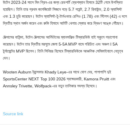
উটেন 2023-24 সালে মিন গ্রিন-এর জন্য রেডশার্ট ফ্রেশম্যান হিসাবে 32টি গেমে উপস্থিত
হয়েছিল। তিনি তার প্রথম কলেজিয়েট সিজনে গড়ে 5.7 পয়েন্ট, 2.7 রিবাউন্ড, 2.0 অ্যাসিস্ট
এবং 1.3 চুরি করেছেন। উটেন অ্যাসিস্ট-টু-টার্নওভার রেশিও (1.78) এবং স্টিলস (42) এ দলে
দ্বিতীয় স্থান অর্জন করেন এবং রুকি হিসাবে আটটি খেলায় স্কোর করে দ্বিগুণ অঙ্কে পৌঁছেন।
টেক্সাসের বাসিন্দা, উটেন টেক্সাসের আর্লিংটনের ম্যানসফিল্ড টিম্বারভিউ হাই স্কুলে পড়াশোনা
করেছেন। উটেন তার দ্বিতীয় মরসুমে জেলা 5-5A MVP নামে পরিচিত এবং অঞ্চল I 5A
টুর্নামেন্টের MVP ছিলেন। তিনি সিনিয়র হিসেবে টিম্বারভিউকে আঞ্চলিক সেমিফাইনালে নেতৃত্ব
দেন।
Wooten Auburn ট্রান্সফার Khady Leye-এর সাথে যোগ দেয়, পাশাপাশি দুই
SportsCenter NEXT Top 100 2026 স্বাক্ষরকারী, Kamora Pruitt এবং
Annsley Trivette, Wolfpack-এর নতুন তালিকার সদস্য হিসেবে।
Source link