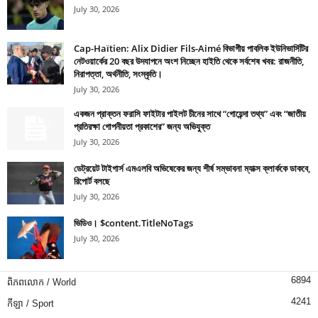
July 30, 2026
Cap-Haïtien: Alix Didier Fils-Aimé বিভাগীয় পাবলিক ইউনিভার্সিটির
নেটওয়ার্কের 20 বছর উদযাপনে অংশ নিচ্ছেন হাইতি থেকে সর্বশেষ খবর: রাজনীতি,
নিরাপত্তা, অর্থনীতি, সংস্কৃতি।
July 30, 2026
একজন প্রাক্তন ফরাসি ফাইটার পাইলট চীনের সাথে “গোয়েন্দা তথ্য” এবং “জাতীয়
প্রতিরক্ষা গোপনীয়তা প্রকাশের” জন্য অভিযুক্ত
July 30, 2026
ডেট্রয়েট টাইগার্স এমএলবি অভিষেকের জন্য শীর্ষ সম্ভাবনা ম্যাক্স ক্লার্ককে ডাকবে,
রিপোর্ট বলছে
July 30, 2026
ভিডিও। $content.TitleNoTags
July 30, 2026
6894
ពិភពលោក / World
4241
កីឡា / Sport