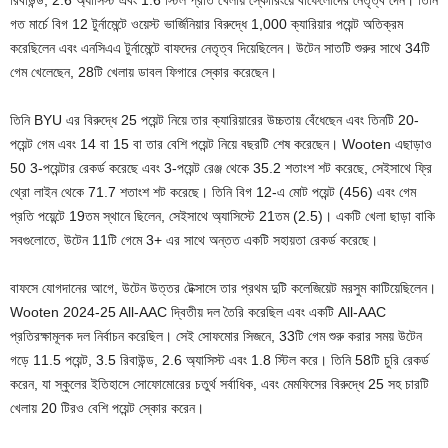
গত মার্চে বিগ 12 টুর্নামেন্টে ওয়েস্ট ভার্জিনিয়ার বিরুদ্ধে 1,000 ক্যারিয়ার পয়েন্ট অতিক্রম
করেছিলেন এবং এনসিএএ টুর্নামেন্টে বাফদের নেতৃত্ব দিয়েছিলেন। উটেন সাতটি শুরুর সাথে 34টি
গেম খেলেছেন, 28টি খেলায় ডাবল ফিগারে স্কোর করেছেন।
তিনি BYU এর বিরুদ্ধে 25 পয়েন্ট নিয়ে তার ক্যারিয়ারের উচ্চতায় বেঁধেছেন এবং তিনটি 20-
পয়েন্ট গেম এবং 14 বা 15 বা তার বেশি পয়েন্ট নিয়ে বছরটি শেষ করেছেন। Wooten এছাড়াও
50 3-পয়েন্টার রেকর্ড করেছে এবং 3-পয়েন্ট রেঞ্জ থেকে 35.2 শতাংশ শট করেছে, সেইসাথে ফ্রি
থ্রো লাইন থেকে 71.7 শতাংশ শট করেছে। তিনি বিগ 12-এ মোট পয়েন্ট (456) এবং গেম
প্রতি পয়েন্টে 19তম স্থানে ছিলেন, সেইসাথে অ্যাসিস্টে 21তম (2.5)। একটি খেলা ছাড়া বাকি
সবগুলোতে, উটেন 11টি গেমে 3+ এর সাথে অন্তত একটি সহায়তা রেকর্ড করেছে।
বাফসে যোগদানের আগে, উটেন উত্তর টেক্সাসে তার প্রথম দুটি কলেজিয়েট মরসুম কাটিয়েছিলেন।
Wooten 2024-25 All-AAC দ্বিতীয় দল তৈরি করেছিল এবং একটি All-AAC
প্রতিরক্ষামূলক দল নির্বাচন করেছিল। সেই সোফমোর সিজনে, 33টি গেম শুরু করার সময় উটেন
গড়ে 11.5 পয়েন্ট, 3.5 রিবাউন্ড, 2.6 অ্যাসিস্ট এবং 1.8 স্টিল করে। তিনি 58টি চুরি রেকর্ড
করেন, যা স্কুলের ইতিহাসে সোফোমোরের চতুর্থ সর্বাধিক, এবং মেমফিসের বিরুদ্ধে 25 সহ চারটি
খেলায় 20 টিরও বেশি পয়েন্ট স্কোর করেন।