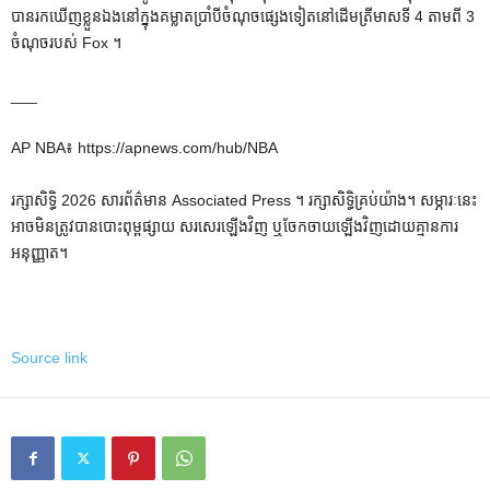
បានរកឃើញខ្លួនឯងនៅក្នុងគម្លាតប្រាំបីចំណុចផ្សេងទៀតនៅដើមត្រីមាសទី 4 តាមពី 3
ចំណុចរបស់ Fox ។
___
AP NBA៖ https://apnews.com/hub/NBA
រក្សាសិទ្ធិ 2026 សារព័ត៌មាន Associated Press ។ រក្សាសិទ្ធិគ្រប់យ៉ាង។ សម្ភារៈនេះ
អាចមិនត្រូវបានបោះពុម្ពផ្សាយ សរសេរឡើងវិញ ឬចែកចាយឡើងវិញដោយគ្មានការ
អនុញ្ញាត។
Source link