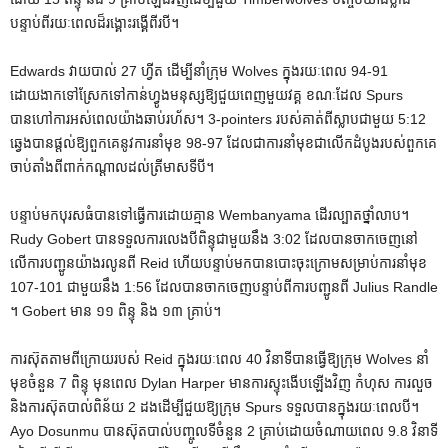
បន្ទាប់ពីរយៈពេលដ៏រង្គោះរង្គើពីរបី។
Edwards វាយបាល់ 27 ហ្វីត ដើម្បីនាំក្រុម Wolves ក្នុងរយៈពេល 94-91
ដោយងាកទៅស្រែកទៅកាន់ហ្វូងមនុស្សឱ្យជួយពេញមួយវគ្គ ខណៈដែល Spurs
បានហៅការអស់ពេលយ៉ាងឆាប់រហ័ស។ 3-pointers របស់គាត់ពីស្លាបជាមួយ 5:12
ឆ្វេងបានផ្តល់ឱ្យពួកគេនូវការនាំមុខ 98-97 ដែលជាការនាំមុខជាលើកដំបូងរបស់ពួកគេ
ចាប់តាំងពីពាក់កណ្តាលដល់ត្រីមាសទីបី។
បន្ទាប់មកបុរសធំបានទៅធ្វើការដោយគ្មាន Wembanyama ដើរល្បាតថ្នាំលាប។
Rudy Gobert បានទទួលការលេងបីពិន្ទុជាមួយនឹង 3:02 ដែលបានចាកចេញនៅ
លើការបញ្ជូនយ៉ាងរលូនពី Reid ហើយបន្ទាប់មកបានបោះចុះក្រោមសម្រាប់ការនាំមុខ
107-101 ជាមួយនឹង 1:56 ដែលបានចាកចេញបន្ទាប់ពីការបញ្ជូនពី Julius Randle
។ Gobert មាន ១១ ពិន្ទុ និង ១៣ គ្រាប់។
ការស៊ុតតាមពីក្រោយរបស់ Reid ក្នុងរយៈពេល 40 វិនាទីបានធ្វើឱ្យក្រុម Wolves នាំ
មុខចំនួន 7 ពិន្ទុ មុនពេល Dylan Harper មានការស្ទុះងើបឡើងវិញ កំហុស ការលួច
និងការស៊ុតបាល់ពិន័យ 2 ដងដើម្បីជួយឱ្យក្រុម Spurs ទទួលបានក្នុងរយៈពេលបី។
Ayo Dosunmu បានស៊ុតបាល់បញ្ចូលទីចំនួន 2 គ្រាប់ដោយចំណាយពេល 9.8 វិនាទី