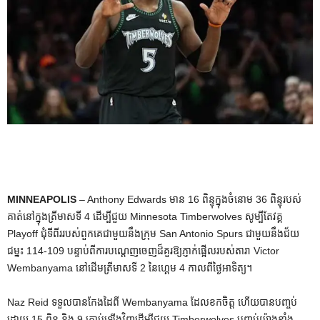
MINNEAPOLIS
– Anthony Edwards មាន 16 ពិន្ទុក្នុងចំនោម 36 ពិន្ទុរបស់
គាត់នៅក្នុងត្រីមាសទី 4 ដើម្បីជួយ Minnesota Timberwolves សូម្បីតែវគ្គ
Playoff ជុំទីពីររបស់ពួកគេជាមួយនឹងក្រុម San Antonio Spurs ជាមួយនឹងជ័យ
ជម្នះ 114-109 បន្ទាប់ពីការបណ្តេញចេញដ៏គួរឱ្យភ្ញាក់ផ្អើលរបស់តារា Victor
Wembanyama នៅដើមត្រីមាសទី 2 នៃហ្គេម 4 កាលពីថ្ងៃអាទិត្យ។
Naz Reid ទទួលបានកែងដៃពី Wembanyama ដែលខកចិត្ត ហើយបានបញ្ចប់
ដោយ 15 ពិន្ទុ និង 9 គ្រាប់ឡើងវិញដើម្បីជួយ Timberwolves បញ្ចប់យ៉ាងខ្លាំង