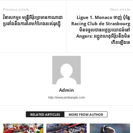
Previous article
Next article
វិនាសកម្ម៖ មន្ត្រីអឺរ៉ុបព្រមានកាណាដា
Ligue 1. Monaco ចាញ់ ប៉ុន្តែ
ប្រឆាំងនឹងការគំរាមកំហែងរបស់រុស្ស៊ី
Racing Club de Strasbourg
មិនទទួលបានអត្ថប្រយោជន៍នៅ
Angers: អព្ភូតហេតុអឺរ៉ុបនឹងមិន
កើតឡើងទេ
Admin
http://www.pmbangla.com
RELATED ARTICLES
MORE FROM AUTHOR