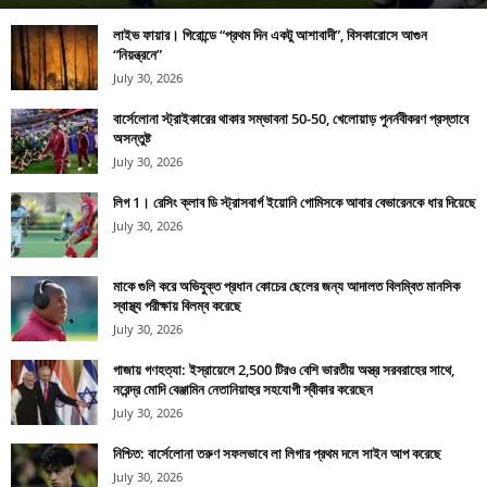
লাইভ ফায়ার। গিরোন্ডে “প্রথম দিন একটু আশাবাদী”, বিসকারোসে আগুন
“নিয়ন্ত্রনে”
July 30, 2026
বার্সেলোনা স্ট্রাইকারের থাকার সম্ভাবনা 50-50, খেলোয়াড় পুনর্নবীকরণ প্রস্তাবে
অসন্তুষ্ট
July 30, 2026
লিগ 1। রেসিং ক্লাব ডি স্ট্রাসবার্গ ইয়োনি গোমিসকে আবার বেভারেনকে ধার দিয়েছে
July 30, 2026
মাকে গুলি করে অভিযুক্ত প্রধান কোচের ছেলের জন্য আদালত বিলম্বিত মানসিক
স্বাস্থ্য পরীক্ষায় বিলম্ব করেছে
July 30, 2026
গাজায় গণহত্যা: ইস্রায়েলে 2,500 টিরও বেশি ভারতীয় অস্ত্র সরবরাহের সাথে,
নরেন্দ্র মোদি বেঞ্জামিন নেতানিয়াহুর সহযোগী স্বীকার করেছেন
July 30, 2026
নিশ্চিত: বার্সেলোনা তরুণ সফলভাবে লা লিগার প্রথম দলে সাইন আপ করেছে
July 30, 2026