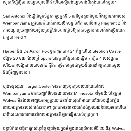
ទៀតដើម្បីធ្វើអោយហ្គេមហួសពីដៃ ហើយស្មើរនឹងហ្គេមទាំងពីរក្នុងពេលតែមួយ។
San Antonio នឹងធ្វើជាម្ចាស់ផ្ទះការប្រកួតទី 5 នៅថ្ងៃអង្គារជាមួយនឹងស្ថានភាពរបស់
Wembanyama ត្រូវបានកំណត់ដោយលីកបន្ទាប់ពីការហៅមិនល្អ Flagrant 2 និង
ការបណ្តេញចេញដោយស្វ័យប្រវត្តិដែលបានផ្តល់ឱ្យគាត់សម្រាប់ការទាក់ទងច្រើនពេក
ជាមួយ Reid ។
Harper និង De’Aaron Fox ម្នាក់ៗរកបាន 24 ពិន្ទុ ហើយ Stephon Castle
បន្ថែម 20 ខណៈដែលឆ្មាំ Spurs បានចូលជំនួសតារាឆ្នើម 7 ហ្វីត 4 របស់ពួកគេ
ហើយបានបង្វែរពេលយប់ទៅជាគ្លីនិកកម្រិតមធ្យមជាមួយនឹងអារេនៃអ្នកលោតចូល
និងជុំវិញថ្នាំលាប។
ហ្វូងមនុស្សនៅ Target Center មានភាពច្របូកច្របល់នៅពេលដែល
Wembanyama ចាកចេញពីទីលានដោយមាន Minnesota នាំមុខពីរ ប៉ុន្តែក្រុម
Wolves មិនដែលទាញយកអត្ថប្រយោជន៍ទាំងស្រុងពីអំណោយដែលបង្កើតឡើង
ដោយអវត្តមានរបស់គាត់នោះទេ។ ពួក​គេ​មាន​ទំនោរ​បាត់បង់​ប្រយោជន៍​ជា​យូរ​មក​ហើយ
ជា​ពិសេស​ការ​ការពារ​នៅ​ពេល​អវត្តមាន​កីឡាករ​ឆ្នើម​របស់​គូប្រកួត។
បន្ទាប់ពីបានធ្វើការផ្លាស់ប្តូរចំនួនប្រាំមួយក្នុងអំឡុងពេលត្រីមាសទីបី 20 ពិន្ទុ Wolves