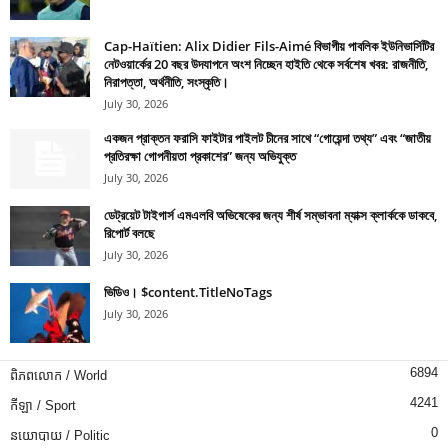
Cap-Haïtien: Alix Didier Fils-Aimé বিভাগীয় পাবলিক ইউনিভার্সিটির
নেটওয়ার্কের 20 বছর উদযাপনে অংশ নিচ্ছেন হাইতি থেকে সর্বশেষ খবর: রাজনীতি,
নিরাপত্তা, অর্থনীতি, সংস্কৃতি।
July 30, 2026
একজন প্রাক্তন ফরাসি ফাইটার পাইলট চীনের সাথে “গোয়েন্দা তথ্য” এবং “জাতীয়
প্রতিরক্ষা গোপনীয়তা প্রকাশের” জন্য অভিযুক্ত
July 30, 2026
ডেট্রয়েট টাইগার্স এমএলবি অভিষেকের জন্য শীর্ষ সম্ভাবনা ম্যাক্স ক্লার্ককে ডাকবে,
রিপোর্ট বলছে
July 30, 2026
ভিডিও। $content.TitleNoTags
July 30, 2026
6894
ពិភពលោក / World
4241
កីឡា / Sport
0
នយោបាយ / Politic