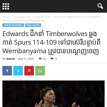
Home
Uncategorized
Edwards ដឹកនាំ Timberwolves ឆ្លងកាត់ Spurs 114-109 ទៅជាស៊េរី
បន្ទាប់ពី Wembanyama ត្រូវបានបណ្តេញចេញ
UNCATEGORIZED
កីឡា / SPORT
Edwards ដឹកនាំ Timberwolves ឆ្លង
កាត់ Spurs 114-109 ទៅជាស៊េរីបន្ទាប់ពី
Wembanyama ត្រូវបានបណ្តេញចេញ
By
Admin
-
May 11, 2026
32
0