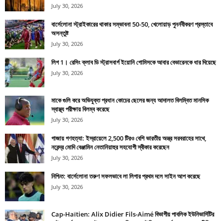
July 30, 2026
বার্সেলোনা স্ট্রাইকারের থাকার সম্ভাবনা 50-50, খেলোয়াড় পুনর্নবীকরণ প্রস্তাবে
অসন্তুষ্ট
July 30, 2026
লিগ 1। রেসিং ক্লাব ডি স্ট্রাসবার্গ ইয়োনি গোমিসকে আবার বেভারেনকে ধার দিয়েছে
July 30, 2026
মাকে গুলি করে অভিযুক্ত প্রধান কোচের ছেলের জন্য আদালত বিলম্বিত মানসিক
স্বাস্থ্য পরীক্ষায় বিলম্ব করেছে
July 30, 2026
গাজায় গণহত্যা: ইস্রায়েলে 2,500 টিরও বেশি ভারতীয় অস্ত্র সরবরাহের সাথে,
নরেন্দ্র মোদি বেঞ্জামিন নেতানিয়াহুর সহযোগী স্বীকার করেছেন
July 30, 2026
নিশ্চিত: বার্সেলোনা তরুণ সফলভাবে লা লিগার প্রথম দলে সাইন আপ করেছে
July 30, 2026
Cap-Haïtien: Alix Didier Fils-Aimé বিভাগীয় পাবলিক ইউনিভার্সিটির