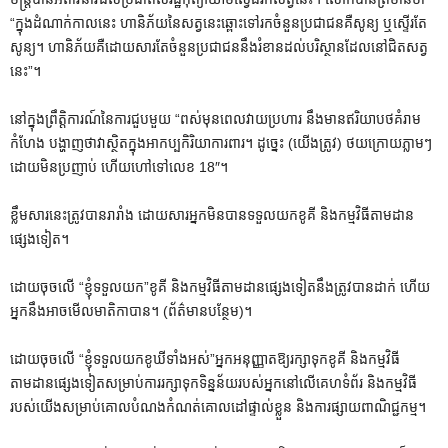
“ក្នុងដំណាក់កាលនេះ ហានិភ័យនៃសត្វនេះឆ្ពោះទៅរកចំនួនប្រជាជនគឺសូន្យ ឬស្ទើរតែ
សូន្យ។ ហានិភ័យគឺដោយសារតែចំនួនប្រជាជននឹងរំខានដល់បរិស្ថានដែលនៅជិតសត្វ
នេះ”។
នៅក្នុងព្រឹត្តិការណ៍នៃការជួបមួយ “ពស់មុនពេលវាយប្រហារ នឹងមានឥរិយាបថគំរាម
កំហែង បង្ហាញថាវាស្ថិតក្នុងអាកប្បកិរិយាការពារ។ ដូច្នេះ (យើងត្រូវ) ថយក្រោយភ្លាមៗ
ដោយមិនប្រញាប់ ហើយហៅទៅលេខ 18″។
ខ្លឹមសារនេះត្រូវបានរារាំង ដោយសារអ្នកមិនបានទទួលយកខូគី និងកម្មវិធីតាមដាន
ផ្សេងទៀត។
ដោយចុចលើ
“ខ្ញុំទទួលយក”
ខូគី និងកម្មវិធីតាមដានផ្សេងទៀតនឹងត្រូវបានដាក់ ហើយ
អ្នកនឹងអាចមើលមាតិកាបាន។
(ព័ត៌មានបន្ថែម)។
ដោយចុចលើ
“ខ្ញុំទទួលយកខូឃីទាំងអស់”
អ្នកអនុញ្ញាតឱ្យរក្សាទុកខូគី និងកម្មវិធី
តាមដានផ្សេងទៀតសម្រាប់ការរក្សាទុកទិន្នន័យរបស់អ្នកនៅលើគេហទំព័រ និងកម្មវិធី
របស់យើងសម្រាប់គោលបំណងកំណត់គោលដៅផ្ទាល់ខ្លួន និងការផ្សាយពាណិជ្ជកម្ម។