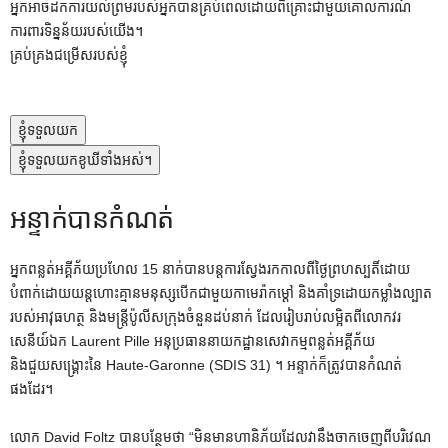
អ្នកអាចដកការយល់ព្រមរបស់អ្នកបានគ្រប់ពេលដោយពិគ្រោះជាមួយគោលការណ៍
ការពារទិន្នន័យរបស់យើង។
គ្រប់គ្រងជម្រើសរបស់ខ្ញុំ
ខ្ញុំទទួលយក
ខ្ញុំទទួលយកខូឃីទាំងអស់។
អន្ទាក់បានកំណត់
អ្នកពន្លត់អគ្គីភ័យប្រហែល 15 នាក់បានបន្តការស្វែងរកកាលពីថ្ងៃព្រហស្បតិ៍ដោយ
បំពាក់ដោយយន្តហោះគ្មានមនុស្សបើកជាមួយកាមេរ៉ាកម្ដៅ និងគាំទ្រដោយកម្លាំងល្បាត
របស់អាវុធហត្ថ និងមន្ត្រីប៉ូលីសក្រុងចំនួនដប់នាក់ ដែលរៀបរាប់លម្អិតពីលោកវរ
សេនីយ៍ឯក Laurent Pille អនុប្រធាននាយកដ្ឋានសេវាកម្មពន្លត់អគ្គីភ័យ
និងជួយសង្គ្រោះនៃ Haute-Garonne (SDIS 31) ។ អន្ទាក់ក៏ត្រូវបានកំណត់
ផងដែរ។
លោក David Foltz បានបន្ថែមថា “មិនមានហានិភ័យដែលវានឹងចាកចេញពីបរិវេណ