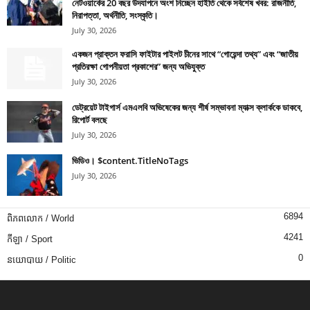
নেটওয়ার্কের 20 বছর উদযাপনে অংশ নিচ্ছেন হাইতি থেকে সর্বশেষ খবর: রাজনীতি,
নিরাপত্তা, অর্থনীতি, সংস্কৃতি।
July 30, 2026
একজন প্রাক্তন ফরাসি ফাইটার পাইলট চীনের সাথে “গোয়েন্দা তথ্য” এবং “জাতীয়
প্রতিরক্ষা গোপনীয়তা প্রকাশের” জন্য অভিযুক্ত
July 30, 2026
ডেট্রয়েট টাইগার্স এমএলবি অভিষেকের জন্য শীর্ষ সম্ভাবনা ম্যাক্স ক্লার্ককে ডাকবে,
রিপোর্ট বলছে
July 30, 2026
ভিডিও। $content.TitleNoTags
July 30, 2026
6894
ពិភពលោក / World
4241
កីឡា / Sport
0
នយោបាយ / Politic