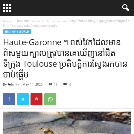
Home
ពិភពលោក / World
Haute-Garonne ។ ពស់វែកដែលមានពិសមួយក្បាលត្រូវបានគេឃើញនៅជិត
ទីក្រុង Toulouse ប្រតិបត្តិការស្វែងរកបានចាប់ផ្តើម
ពិភពលោក / WORLD
Haute-Garonne ។ ពស់វែកដែលមាន
ពិសមួយក្បាលត្រូវបានគេឃើញនៅជិត
ទីក្រុង Toulouse ប្រតិបត្តិការស្វែងរកបាន
ចាប់ផ្តើម
By
Admin
-
May 14, 2026
17
0