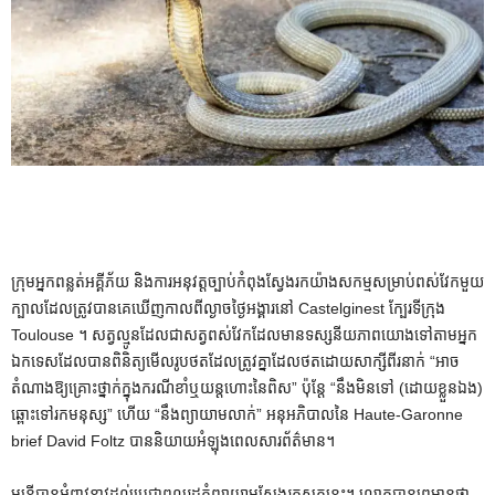
ក្រុមអ្នកពន្លត់អគ្គីភ័យ និងការអនុវត្តច្បាប់កំពុងស្វែងរកយ៉ាងសកម្មសម្រាប់ពស់វែកមួយ
ក្បាលដែលត្រូវបានគេឃើញកាលពីល្ងាចថ្ងៃអង្គារនៅ Castelginest ក្បែរទីក្រុង
Toulouse ។ សត្វល្មូនដែលជាសត្វពស់វែកដែលមានទស្សនីយភាពយោងទៅតាមអ្នក
ឯកទេសដែលបានពិនិត្យមើលរូបថតដែលត្រូវគ្នាដែលថតដោយសាក្សីពីរនាក់ “អាច
តំណាងឱ្យគ្រោះថ្នាក់ក្នុងករណីខាំឬយន្តហោះនៃពិស” ប៉ុន្តែ “នឹងមិនទៅ (ដោយខ្លួនឯង)
ឆ្ពោះទៅរកមនុស្ស” ហើយ “នឹងព្យាយាមលាក់” អនុអភិបាលនៃ Haute-Garonne
brief David Foltz បាននិយាយអំឡុងពេលសារព័ត៌មាន។
មន្ត្រី​បាន​អំពាវនាវ​ដល់​ប្រជាពលរដ្ឋ​កុំ​ព្យាយាម​ស្វែងរក​សត្វ​នេះ​។ លោកបានព្រមានថា