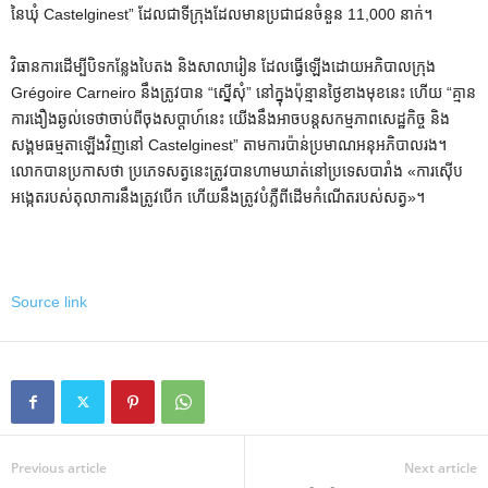
នៃឃុំ Castelginest” ដែលជាទីក្រុងដែលមានប្រជាជនចំនួន 11,000 នាក់។
វិធានការដើម្បីបិទកន្លែងបៃតង និងសាលារៀន ដែលធ្វើឡើងដោយអភិបាលក្រុង
Grégoire Carneiro នឹងត្រូវបាន “ស្នើសុំ” នៅក្នុងប៉ុន្មានថ្ងៃខាងមុខនេះ ហើយ “គ្មាន
ការងឿងឆ្ងល់ទេថាចាប់ពីចុងសប្តាហ៍នេះ យើងនឹងអាចបន្តសកម្មភាពសេដ្ឋកិច្ច និង
សង្គមធម្មតាឡើងវិញនៅ Castelginest” តាមការប៉ាន់ប្រមាណអនុអភិបាលរង។
លោក​បាន​ប្រកាស​ថា ប្រភេទ​សត្វ​នេះ​ត្រូវ​បាន​ហាម​ឃាត់​នៅ​ប្រទេស​បារាំង «ការ​ស៊ើប
អង្កេត​របស់​តុលាការ​នឹង​ត្រូវ​បើក ហើយ​នឹង​ត្រូវ​បំភ្លឺ​ពី​ដើម​កំណើត​របស់​សត្វ»។
Source link
Previous article
Next article