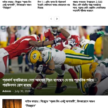
লাইভ ফায়ার। গিরোন্ডে “প্রথম দিন
লিগ 1। রেসিং ক্লাব ডি স্ট্রাসবার্গ
গাজায় গণহত্যা: ইস্রায়েলে 2,500
একটু আশাবাদী”, বিসকারোসে আগুন
ইয়োনি গোমিসকে আবার বেভারেনকে ধার
টিরও বেশি ভারতীয় অস্ত্র সরবরাহের
“নিয়ন্ত্রনে”
দিয়েছে
সাথে, নরেন্দ্র মোদি বেঞ্জামিন নেতানিয়াহুর
সহযোগী স্বীকার করেছেন
প্যাকার্স ক্যারিয়ারের নেতা আহমান গ্রিন বলেছেন যে তার প্রাথমিক পর্যায়ে
পারকিনসন রোগ রয়েছে
Admin
-
July 30, 2026
লাইভ ফায়ার। গিরোন্ডে “প্রথম দিন একটু আশাবাদী”, বিসকারোসে আগুন
“নিয়ন্ত্রনে”