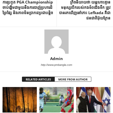
ការប្រកួត PGA Championship
ក្រិចនិយាយថា យន្តហោះគ្មាន
ចាប់ផ្តើមជាមួយនឹងការបាញ់ប្រហារដ៏
មនុស្សបើករបស់កងទ័ពជើងទឹក ត្រូវ
ព្រៃផ្សៃ និងភាពមិនប្រាកដប្រជាបន្តិច
បានរកឃើញនៅកោះ Lefkada គឺជា
ជនជាតិអ៊ុយក្រែន
Admin
http://www.pmbangla.com
RELATED ARTICLES
MORE FROM AUTHOR