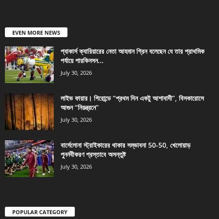
EVEN MORE NEWS
প্যাকার্স ক্যারিয়ারের নেতা আহমান গ্রিন বলেছেন যে তার প্রাথমিক
পর্যায়ে পারকিনসন...
July 30, 2026
লাইভ ফায়ার। গিরোন্ডে “প্রথম দিন একটু আশাবাদী”, বিসকারোসে
আগুন “নিয়ন্ত্রনে”
July 30, 2026
বার্সেলোনা স্ট্রাইকারের থাকার সম্ভাবনা 50-50, খেলোয়াড়
পুনর্নবীকরণ প্রস্তাবে অসন্তুষ্ট
July 30, 2026
POPULAR CATEGORY