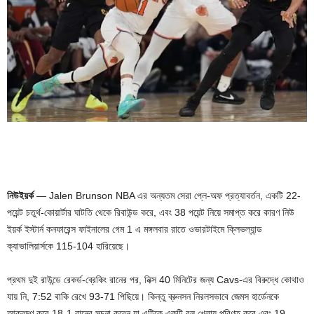
নিউইয়র্ক
— Jalen Brunson NBA এর অন্যতম সেরা প্লে-অফ প্রত্যাবর্তন, একটি 22-
পয়েন্ট চতুর্থ-কোয়ার্টার ঘাটতি থেকে রিবাউন্ড করে, এবং 38 পয়েন্ট নিয়ে সমাপ্ত করে কারণ নিউ
ইয়র্ক ইস্টার্ন কনফারেন্স ফাইনালের গেম 1 এ মঙ্গলবার রাতে ওভারটাইমে ক্লিভল্যান্ড
ক্যাভালিয়ার্সকে 115-104 হারিয়েছে।
প্রথম দুই রাউন্ডে রেকর্ড-ব্রেকিং রানের পর, নিক্স 40 মিনিটের জন্য Cavs-এর বিরুদ্ধে কোথাও
যায় নি, 7:52 বাকি রেখে 93-71 পিছিয়ে। কিন্তু ব্রুনসন নিরলসভাবে জেমস হার্ডেনকে
আক্রমণ করে 18-1 রানের সূচনা করেন যা এটিকে একটি বল খেলায় পরিণত করে এবং 19