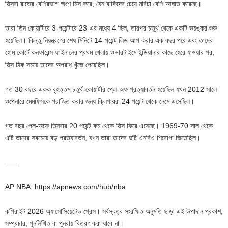
নিক্সরা রাতের বেশিরভাগ অংশ মিস করে, যেন বাকিদের চেয়ে মরিচা বেশি আঘাত করেছে।
তারা তিন কোয়ার্টারে 3-পয়েন্টারে 23-এর মধ্যে 4 ছিল, তারপর চতুর্থ থেকে একটি ভয়ঙ্কর শুরু
হয়েছিল। কিন্তু নিয়ন্ত্রণের শেষ মিনিটে 14-পয়েন্ট লিড আপ করার এক বছর পরে এবং তাদের
হোম কোর্টে কনফারেন্স ফাইনালের প্রথম খেলায় ওভারটাইমে ইন্ডিয়ানার কাছে হেরে যাওয়ার পর,
নিক্স ঠিক সময়ে তাদের অপরাধ খুঁজে পেয়েছিল।
গত 30 বছরে একক বৃহত্তম চতুর্থ-কোয়ার্টার প্লে-অফ প্রত্যাবর্তন হয়েছিল যখন 2012 সালে
ওপেনারে মেমফিসকে পরাজিত করার জন্য ক্লিপাররা 24 পয়েন্ট থেকে নেমে এসেছিল।
গত বছর প্লে-অফে তিনবার 20 পয়েন্ট কম থেকে নিক্স ফিরে এসেছে। 1969-70 সাল থেকে
এটি তাদের সবচেয়ে বড় প্রত্যাবর্তন, যখন তারা তাদের দুটি এনবিএ শিরোপা জিতেছিল।
___
AP NBA: https://apnews.com/hub/nba
কপিরাইট 2026 অ্যাসোসিয়েটেড প্রেস। সর্বস্বত্ব সংরক্ষিত অনুমতি ছাড়া এই উপাদান প্রকাশ,
সম্প্রচার, পুনর্লিখিত বা পুনরায় বিতরণ করা যাবে না।