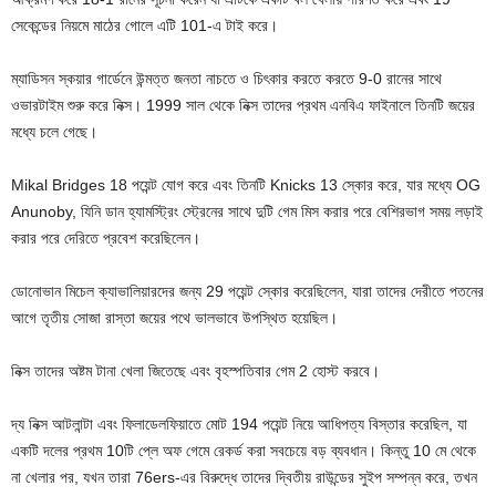
সেকেন্ডের নিয়মে মাঠের গোলে এটি 101-এ টাই করে।
ম্যাডিসন স্কয়ার গার্ডেনে উন্মত্ত জনতা নাচতে ও চিৎকার করতে করতে 9-0 রানের সাথে
ওভারটাইম শুরু করে নিক্স। 1999 সাল থেকে নিক্স তাদের প্রথম এনবিএ ফাইনালে তিনটি জয়ের
মধ্যে চলে গেছে।
Mikal Bridges 18 পয়েন্ট যোগ করে এবং তিনটি Knicks 13 স্কোর করে, যার মধ্যে OG
Anunoby, যিনি ডান হ্যামস্ট্রিং স্ট্রেনের সাথে দুটি গেম মিস করার পরে বেশিরভাগ সময় লড়াই
করার পরে দেরিতে প্রবেশ করেছিলেন।
ডোনোভান মিচেল ক্যাভালিয়ারদের জন্য 29 পয়েন্ট স্কোর করেছিলেন, যারা তাদের দেরীতে পতনের
আগে তৃতীয় সোজা রাস্তা জয়ের পথে ভালভাবে উপস্থিত হয়েছিল।
নিক্স তাদের অষ্টম টানা খেলা জিতেছে এবং বৃহস্পতিবার গেম 2 হোস্ট করবে।
দ্য নিক্স আটলান্টা এবং ফিলাডেলফিয়াতে মোট 194 পয়েন্ট নিয়ে আধিপত্য বিস্তার করেছিল, যা
একটি দলের প্রথম 10টি প্লে অফ গেমে রেকর্ড করা সবচেয়ে বড় ব্যবধান। কিন্তু 10 মে থেকে
না খেলার পর, যখন তারা 76ers-এর বিরুদ্ধে তাদের দ্বিতীয় রাউন্ডের সুইপ সম্পন্ন করে, তখন