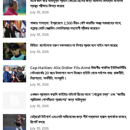
মাকে গুলি করে অভিযুক্ত প্রধান কোচের ছেলের জন্য আদালত বিলম্বিত মানসিক
স্বাস্থ্য পরীক্ষায় বিলম্ব করেছে
July 30, 2026
গাজায় গণহত্যা: ইস্রায়েলে 2,500 টিরও বেশি ভারতীয় অস্ত্র সরবরাহের সাথে,
নরেন্দ্র মোদি বেঞ্জামিন নেতানিয়াহুর সহযোগী স্বীকার করেছেন
July 30, 2026
নিশ্চিত: বার্সেলোনা তরুণ সফলভাবে লা লিগার প্রথম দলে সাইন আপ করেছে
July 30, 2026
Cap-Haïtien: Alix Didier Fils-Aimé বিভাগীয় পাবলিক ইউনিভার্সিটির
নেটওয়ার্কের 20 বছর উদযাপনে অংশ নিচ্ছেন হাইতি থেকে সর্বশেষ খবর: রাজনীতি,
নিরাপত্তা, অর্থনীতি, সংস্কৃতি।
July 30, 2026
একজন প্রাক্তন ফরাসি ফাইটার পাইলট চীনের সাথে “গোয়েন্দা তথ্য” এবং “জাতীয়
প্রতিরক্ষা গোপনীয়তা প্রকাশের” জন্য অভিযুক্ত
July 30, 2026
ডেট্রয়েট টাইগার্স এমএলবি অভিষেকের জন্য শীর্ষ সম্ভাবনা ম্যাক্স ক্লার্ককে ডাকবে,
রিপোর্ট বলছে
July 30, 2026