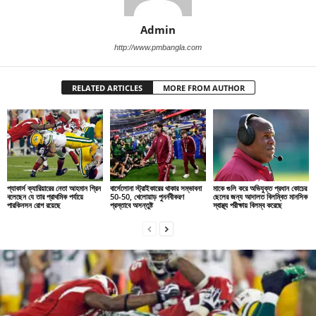
Admin
http://www.pmbangla.com
RELATED ARTICLES
MORE FROM AUTHOR
প্যাকার্স ক্যারিয়ারের নেতা আহমান গ্রিন
বার্সেলোনা স্ট্রাইকারের থাকার সম্ভাবনা
মাকে গুলি করে অভিযুক্ত প্রধান কোচের
বলেছেন যে তার প্রাথমিক পর্যায়ে
50-50, খেলোয়াড় পুনর্নবীকরণ
ছেলের জন্য আদালত বিলম্বিত মানসিক
পারকিনসন রোগ রয়েছে
প্রস্তাবে অসন্তুষ্ট
স্বাস্থ্য পরীক্ষায় বিলম্ব করেছে