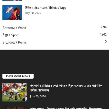
ভিডিও। $content.TitleNoTags
July 30, 2026
6894
ពិភពលោក / World
4241
កីឡា / Sport
0
នយោបាយ / Politic
EVEN MORE NEWS
প্যাকার্স ক্যারিয়ারের নেতা আহমান গ্রিন বলেছেন যে তার প্রাথমিক
পর্যায়ে পারকিনসন...
July 30, 2026
লাইভ ফায়ার। গিরোন্ডে “প্রথম দিন একটু আশাবাদী”, বিসকারোসে