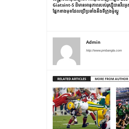
Giatsint-S ដ៏មានអានុភាពរបស់រុស្ស៊ីបានរឹបអ
ផ្នែកខាងមុខដែលប្រើប្រឆាំងនឹងទីក្រុងម៉ូស្គូ
Admin
http://www.pmbangla.com
RELATED ARTICLES
MORE FROM AUTHOR