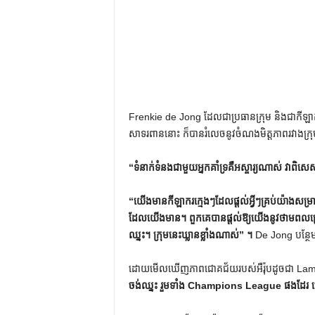
Frenkie de Jong ដែលជាប្រធានក្រុម និងជាកីឡា
សាទរពាននោះ ក៏បានរំលេចនូវចំណងមិត្តភាពរវាងក្រុម
“ទំនាក់ទំនង​ជាមួយ​អ្នក​គាំទ្រ​គឺ​អស្ចារ្យ​ណាស់ វា​ពិ
“យើងមានកីឡាករក្មេងៗដែលផ្តល់អ្វីៗគ្រប់យ៉ាងសម្រា
ដែលយើងមាន។ ពួកគេបានផ្តល់ឱ្យយើងនូវថាមព
ឈ្នះ។ ក្រុមនេះឃ្លានខ្លាំងណាស់” ។
De Jong បន្ថែ
ដោយមើលឃើញភាពជោគជ័យរបស់អឺរ៉ុបដូចជា Lam
ចង់ឈ្នះ រួមទាំង Champions League ផងដែរ ហើយយ