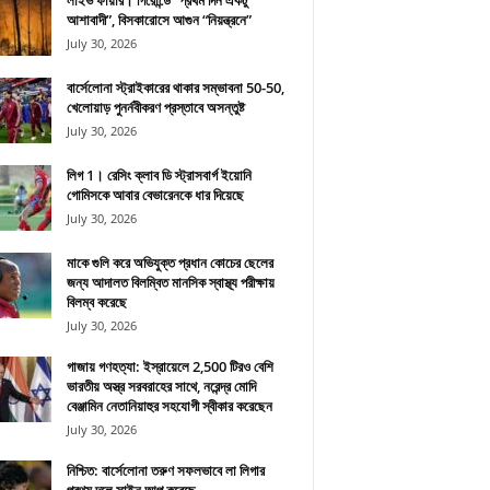
লাইভ ফায়ার। গিরোন্ডে “প্রথম দিন একটু
আশাবাদী”, বিসকারোসে আগুন “নিয়ন্ত্রনে”
July 30, 2026
বার্সেলোনা স্ট্রাইকারের থাকার সম্ভাবনা 50-50,
খেলোয়াড় পুনর্নবীকরণ প্রস্তাবে অসন্তুষ্ট
July 30, 2026
লিগ 1। রেসিং ক্লাব ডি স্ট্রাসবার্গ ইয়োনি
গোমিসকে আবার বেভারেনকে ধার দিয়েছে
July 30, 2026
মাকে গুলি করে অভিযুক্ত প্রধান কোচের ছেলের
জন্য আদালত বিলম্বিত মানসিক স্বাস্থ্য পরীক্ষায়
বিলম্ব করেছে
July 30, 2026
গাজায় গণহত্যা: ইস্রায়েলে 2,500 টিরও বেশি
ভারতীয় অস্ত্র সরবরাহের সাথে, নরেন্দ্র মোদি
বেঞ্জামিন নেতানিয়াহুর সহযোগী স্বীকার করেছেন
July 30, 2026
নিশ্চিত: বার্সেলোনা তরুণ সফলভাবে লা লিগার