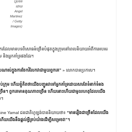
(រូបថត
ដោយ
Angel
Martinez
/ Getty
Images)
ករដែលមានបទពិសោធន៍ច្រើនបំផុតក្នុងក្រុមនៅពេលនិយាយអំពីការអបអរ
 និងអ្នកគាំទ្រផងដែរ។
សេស​ណាស់​ក្នុង​ការ​ចែករំលែក​វា​ជាមួយ​ពួកគេ”
» លោកបានប្រកាស។
ប់ក្រុម ហើយខ្ញុំគិតថាយើងបញ្ជូនវាទៅអ្នកគាំទ្រដោយសារតែទំនាក់ទំនង
លច្រើន។ ពួកគេមានគុណភាពច្រើន ហើយនោះហើយជាមូលហេតុដែលយើង
ម។
ine Yamal ជនជាតិហូឡង់បាននិយាយថា៖
“មានរឿងជាច្រើនដែលយើង
ើងនឹងផ្តល់អ្វីគ្រប់យ៉ាងដើម្បីសម្រេចវា”។