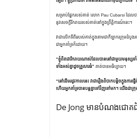
ទៀត។ ខ្ញុំ​ប្រាកដ​ថា វា​មិន​មែន​ជា​លើក​ចុង​ក្រោយ​ទេ”។
សម្រាប់ផ្នែករបស់គាត់ លោក Pau Cubarsi ដែលបាន
នូវសេចក្តីរីករាយរបស់គាត់នៅក្នុងព្រឹត្តិការណ៍នេះ។
វាជាលើកទីពីររបស់គាត់ក្នុងនាមជាកីឡាករក្រុមដំប
ជាអ្នកគាំទ្រក៏ដោយ។
“ខ្ញុំពិតជារីករាយណាស់ដែលបាននៅជាមួយមនុស្សទ
ទាំងអស់គ្នាដូចគ្រួសារធំ”
គាត់បានអធិប្បាយ។
“នៅដើមរដូវកាលនេះ វាជារឿងពិបាកបន្តិចក្នុងការធ្វើ
ហើយអ្នកគាំទ្របានបន្តគ្នាទៅវិញទៅមក។ យើងជាក្រុម
De Jong មាន​បំណង​ជោគជ