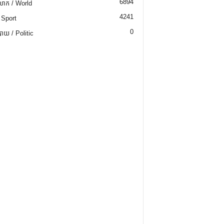
6894
ោក / World
4241
 Sport
0
យ / Politic