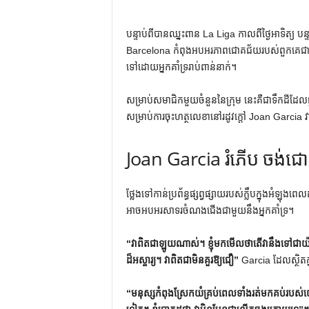
បន្ទាប់ពីបានឈ្នះពាន La Liga កាលពីថ្ងៃអាទិត្យ
Barcelona កំពុងអបអរភាពជោគជ័យរបស់ពួកគេជាមួយន
ទៅដោយអ្នកគាំទ្ររាប់ពាន់នាក់។
សម្រាប់សមាជិកមួយចំនួននៃក្រុម នេះគឺជាទឹកដីដែលធ្លាប់
សម្រាប់ការចុះហត្ថលេខានៅរដូវក្តៅ Joan Garcia វា
Joan Garcia រំភើប ចង់ជ
ថ្លែងទៅកាន់ប្រព័ន្ធផ្សព្វផ្សាយរបស់ក្លឹបក្នុងអំឡ
អាចអបអរសាទរចំណងជើងជាមួយនឹងអ្នកគាំទ្រ។
“វាពិតជាឡូយណាស់។ ខ្ញុំមកមើលថាតើវានឹងទៅជាយ៉ាងណ
ដ៏អស្ចារ្យ។ វាពិតជាមិនគួរឱ្យជឿ”
Garcia ដែល​ស្ថិត​
“មនុស្ស​កំពុង​ស្រែក​យំ​គ្រប់​ពេល​ទាំង​រត់​មក​គប់​របស