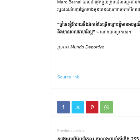
Marc Bernal ដែលជាផ្នែកមួយក្រុមដែលឈ្នះពានក
របួសសរសៃពួរផ្នែកខាងមុខបានសារភាពថាគាត់រីករាយ
“ឆ្នាំ​នេះ​ខ្ញុំ​រីករាយ​នឹង​វា​កាន់​តែ​ច្រើន​ព្រោះ​ខ្ញុំ​មាន
នឹង​មាន​ពេល​វេលា​ដ៏​ល្អ”
» លោកបានប្រកាស។
ប្រភព៖ Mundo Deportivo
Source link
Previous article
សង្គ្រាមនៅអ៊ុយក្រែន៖ កាណុងបាញ់កាំភ្លើង 2S5