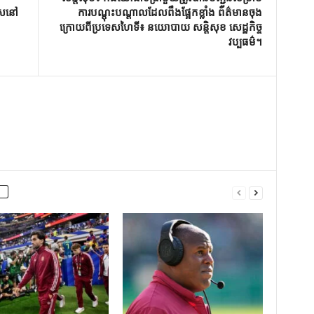
ូសនៅ
ការបណ្តុះបណ្តាលដែលពឹងផ្អែកខ្លាំង ព័ត៌មានចុង
ក្រោយពីប្រទេសហៃទី៖ នយោបាយ សន្តិសុខ សេដ្ឋកិច្ច
វប្បធម៌។