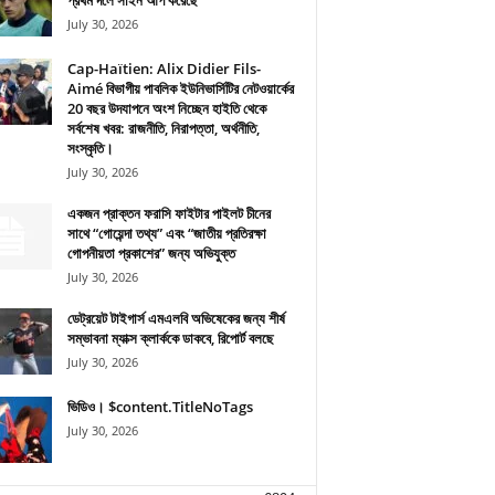
প্রথম দলে সাইন আপ করেছে
July 30, 2026
Cap-Haïtien: Alix Didier Fils-
Aimé বিভাগীয় পাবলিক ইউনিভার্সিটির নেটওয়ার্কের
20 বছর উদযাপনে অংশ নিচ্ছেন হাইতি থেকে
সর্বশেষ খবর: রাজনীতি, নিরাপত্তা, অর্থনীতি,
সংস্কৃতি।
July 30, 2026
একজন প্রাক্তন ফরাসি ফাইটার পাইলট চীনের
সাথে “গোয়েন্দা তথ্য” এবং “জাতীয় প্রতিরক্ষা
গোপনীয়তা প্রকাশের” জন্য অভিযুক্ত
July 30, 2026
ডেট্রয়েট টাইগার্স এমএলবি অভিষেকের জন্য শীর্ষ
সম্ভাবনা ম্যাক্স ক্লার্ককে ডাকবে, রিপোর্ট বলছে
July 30, 2026
ভিডিও। $content.TitleNoTags
July 30, 2026