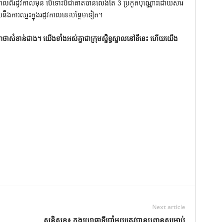
ាលពីរដូវកាលមុន បើទោះបីជាគាត់បានលេងតែ 3 ប្រកួតប៉ុណ្ណោះដោយសារ
នឹងការឈ្នះក្នុងរដូវកាលនេះបន្ថែមទៀត។
​អារម្មណ៍​ថា​សំខាន់​ជាង​។ យើង​ទាំង​អស់​គ្នា​ជា​ក្រុម​ស្និទ្ធស្នាល​នៅ​ទីនេះ ហើយ​យើង​
Next article
សន្តិសុខ៖ កងយោធាទីប្រាំមួយត្រូវបានបញ្ជូនសម្រាប់