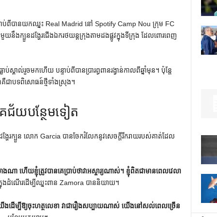
 បន្ទាប់ពីបានយកឈ្នះ Real Madrid នៅ Spotify Camp Nou ក្រុម FC
ឹងក្បួនដង្ហែរជើងឯករថយន្តក្រុងតាមដងផ្លូវក្នុងទីក្រុង ដែលពោរពេញ
ស្គាល់រួចមកហើយ បន្ទាប់ពីបានប្រារព្ធពានរង្វាន់កាលពីឆ្នាំមុន។ ប៉ុន្តែ
គឺជាបទពិសោធន៍ថ្មីទាំងស្រុង។
ោគជ័យបន្ថែមទៀត
ុងពេលដង្ហែរក្បួន លោក Garcia បានចែករំលែកនូវសេចក្តីរីករាយរបស់គាត់ដែល
ា ហើយខ្ញុំត្រូវបានគេប្រាប់ថាវាអស្ចារ្យណាស់។ ខ្ញុំពិតជាមានពេលវេលា
ក្នុង​ដំណើរ​ដើម្បី​ឈ្នះ​ពាន Zamora បាន​និយាយ។
់​យើង​ដើម្បី​ឱ្យ​ចុះ​ហត្ថលេខា វា​ជា​រឿង​សប្បាយ​ណាស់ យើង​នៅ​សល់​ពេល​ច្រើន​