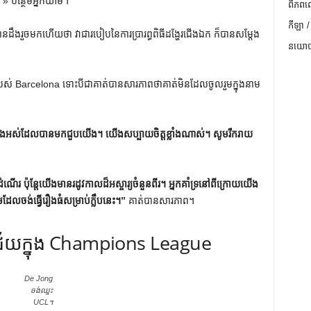
» បន្ថែមអ្នកយាម។
ពិភពល
កីឡា /
ដឹងរួចមកហើយថា វាជារបៀបនៃការប្រារព្ធពិធីដង្ហែរជើងឯក ក៏បានសម្តែង
នយោបា
ូងរបស់ Barcelona ទោះបីជាគាត់បានសារភាពថាគាត់មិនដែលចូលរួមក្នុងនាម
ាំងអស់ដែលបានមកជួបយើង។ យើងសប្បាយចិត្តខ្លាំងណាស់។ សូមរីករាយ
ដំណើរ ប៉ុន្តែយើងមានរដូវកាលដ៏អស្ចារ្យចំនួនពីរ។ អ្នកគាំទ្រនៅពីក្រោយយើង
ដែលចង់ធ្វើរឿងធំសម្រាប់ក្លឹបនេះ។”
គាត់បានសារភាព។
័យ​ក្នុង Champions League
De Jong
ចង់ឈ្នះ
UCL។