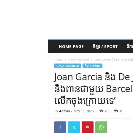
HOME PAGE
កីឡា / SPORT
ពិ
Home
Uncategorized
Joan Garcia និង De Jong សម្ល
UNCATEGORIZED
កីឡា / SPORT
Joan Garcia និង De
និងពានជាមួយ Barcel
លើកចុងក្រោយទេ’
By
Admin
-
May 11, 2026
29
0