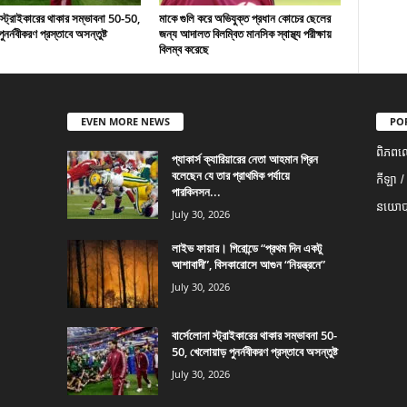
 স্ট্রাইকারের থাকার সম্ভাবনা 50-50,
মাকে গুলি করে অভিযুক্ত প্রধান কোচের ছেলের
ুনর্নবীকরণ প্রস্তাবে অসন্তুষ্ট
জন্য আদালত বিলম্বিত মানসিক স্বাস্থ্য পরীক্ষায়
বিলম্ব করেছে
EVEN MORE NEWS
PO
ពិភពល
প্যাকার্স ক্যারিয়ারের নেতা আহমান গ্রিন
বলেছেন যে তার প্রাথমিক পর্যায়ে
កីឡា /
পারকিনসন...
នយោបា
July 30, 2026
লাইভ ফায়ার। গিরোন্ডে “প্রথম দিন একটু
আশাবাদী”, বিসকারোসে আগুন “নিয়ন্ত্রনে”
July 30, 2026
বার্সেলোনা স্ট্রাইকারের থাকার সম্ভাবনা 50-
50, খেলোয়াড় পুনর্নবীকরণ প্রস্তাবে অসন্তুষ্ট
July 30, 2026