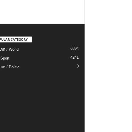
PULAR CATEGORY
6894
ោក / World
4241
 Sport
0
យ / Politic