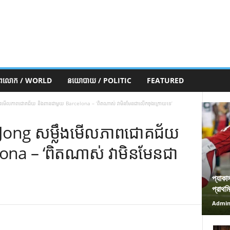
ភពលោក / WORLD
នយោបាយ / POLITIC
FEATURED
ឹងមើលភាពជោគជ័យ និងពានជាមួយ Barcelona – ‘ពិតណាស់ វាមិនមែនជាលើកចុងក្រោយទេ’
 Jong សម្លឹងមើលភាពជោគជ័យ
ona – ‘ពិតណាស់ វាមិនមែនជា
প্যাকা
প্রাথম
Admi