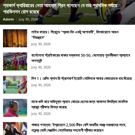
প্যাকার্স ক্যারিয়ারের নেতা আহমান গ্রিন বলেছেন যে তার প্রাথমিক পর্যায়ে
পারকিনসন রোগ রয়েছে
Admin
-
July 30, 2026
লাইভ ফায়ার। গিরোন্ডে “প্রথম দিন একটু আশাবাদী”, বিসকারোসে আগুন
“নিয়ন্ত্রনে”
July 30, 2026
বার্সেলোনা স্ট্রাইকারের থাকার সম্ভাবনা 50-50, খেলোয়াড় পুনর্নবীকরণ প্রস্তাবে
অসন্তুষ্ট
July 30, 2026
লিগ 1। রেসিং ক্লাব ডি স্ট্রাসবার্গ ইয়োনি গোমিসকে আবার বেভারেনকে ধার দিয়েছে
July 30, 2026
মাকে গুলি করে অভিযুক্ত প্রধান কোচের ছেলের জন্য আদালত বিলম্বিত মানসিক
স্বাস্থ্য পরীক্ষায় বিলম্ব করেছে
July 30, 2026
গাজায় গণহত্যা: ইস্রায়েলে 2,500 টিরও বেশি ভারতীয় অস্ত্র সরবরাহের সাথে,
নরেন্দ্র মোদি বেঞ্জামিন নেতানিয়াহুর সহযোগী স্বীকার করেছেন