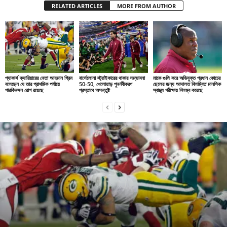
RELATED ARTICLES
MORE FROM AUTHOR
প্যাকার্স ক্যারিয়ারের নেতা আহমান গ্রিন
বার্সেলোনা স্ট্রাইকারের থাকার সম্ভাবনা
মাকে গুলি করে অভিযুক্ত প্রধান কোচের
বলেছেন যে তার প্রাথমিক পর্যায়ে
50-50, খেলোয়াড় পুনর্নবীকরণ
ছেলের জন্য আদালত বিলম্বিত মানসিক
পারকিনসন রোগ রয়েছে
প্রস্তাবে অসন্তুষ্ট
স্বাস্থ্য পরীক্ষায় বিলম্ব করেছে