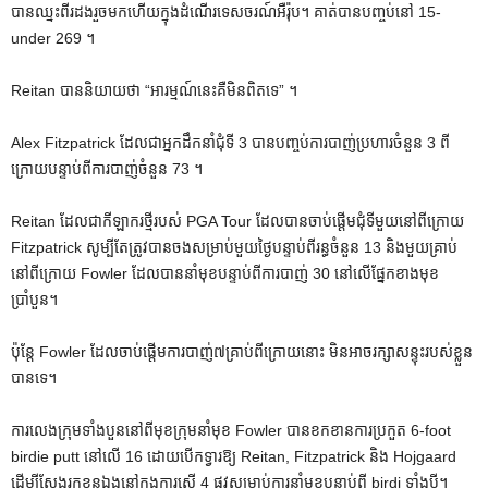
បានឈ្នះពីរដងរួចមកហើយក្នុងដំណើរទេសចរណ៍អឺរ៉ុប។ គាត់បានបញ្ចប់នៅ 15-
under 269 ។
Reitan បាននិយាយថា “អារម្មណ៍នេះគឺមិនពិតទេ” ។
Alex Fitzpatrick ដែលជាអ្នកដឹកនាំជុំទី 3 បានបញ្ចប់ការបាញ់ប្រហារចំនួន 3 ពី
ក្រោយបន្ទាប់ពីការបាញ់ចំនួន 73 ។
Reitan ដែលជាកីឡាករថ្មីរបស់ PGA Tour ដែលបានចាប់ផ្តើមជុំទីមួយនៅពីក្រោយ
Fitzpatrick សូម្បីតែត្រូវបានចងសម្រាប់មួយថ្ងៃបន្ទាប់ពីរន្ធចំនួន 13 និងមួយគ្រាប់
នៅពីក្រោយ Fowler ដែលបាននាំមុខបន្ទាប់ពីការបាញ់ 30 នៅលើផ្នែកខាងមុខ
ប្រាំបួន។
ប៉ុន្តែ Fowler ដែល​ចាប់​ផ្តើម​ការ​បាញ់​៧​គ្រាប់​ពី​ក្រោយ​នោះ មិន​អាច​រក្សា​សន្ទុះ​របស់​ខ្លួន​
បាន​ទេ។
ការលេងក្រុមទាំងបួននៅពីមុខក្រុមនាំមុខ Fowler បានខកខានការប្រកួត 6-foot
birdie putt នៅលើ 16 ដោយបើកទ្វារឱ្យ Reitan, Fitzpatrick និង Hojgaard
ដើម្បីស្វែងរកខ្លួនឯងនៅក្នុងការស្មើ 4 ផ្លូវសម្រាប់ការនាំមុខបន្ទាប់ពី birdi ទាំងបី។