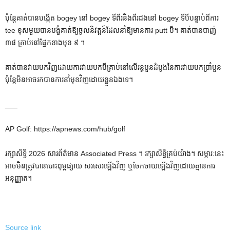
ប៉ុន្តែគាត់បានបង្កើត bogey នៅ bogey ទីពីរនិងពីរដងនៅ bogey ទីបីបន្ទាប់ពីការ
tee ខុសមួយបានបង្ខំគាត់ឱ្យចូលនិវត្តន៍ដែលនាំឱ្យមានការ putt បី។ គាត់បានបាញ់
៣៨ គ្រាប់នៅផ្នែកខាងមុខ ៩ ។
គាត់​បាន​វាយ​បក​វិញ​ដោយ​ការ​វាយ​បក​បី​គ្រាប់​នៅ​លើ​រន្ធ​បួន​ដំបូង​នៃ​ការ​វាយ​បក​ប្រាំបួន
ប៉ុន្តែ​មិន​អាច​រក​បាន​ការ​នាំ​មុខ​វិញ​ដោយ​ខ្លួន​ឯង​ទេ។
___
AP Golf: https://apnews.com/hub/golf
រក្សាសិទ្ធិ 2026 សារព័ត៌មាន Associated Press ។ រក្សាសិទ្ធិគ្រប់យ៉ាង។ សម្ភារៈនេះ
អាចមិនត្រូវបានបោះពុម្ពផ្សាយ សរសេរឡើងវិញ ឬចែកចាយឡើងវិញដោយគ្មានការ
អនុញ្ញាត។
Source link