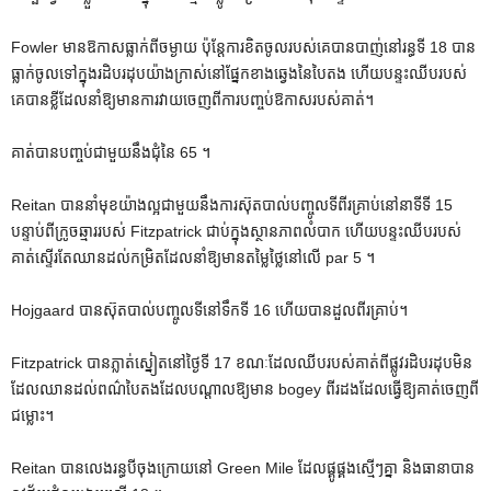
Fowler មាន​ឱកាស​ធ្លាក់​ពី​ចម្ងាយ ប៉ុន្តែ​ការ​ខិត​ចូល​របស់​គេ​បាន​បាញ់​នៅ​រន្ធ​ទី 18 បាន​
ធ្លាក់​ចូល​ទៅ​ក្នុង​រដិបរដុប​យ៉ាង​ក្រាស់​នៅ​ផ្នែក​ខាង​ឆ្វេង​នៃ​បៃតង ហើយ​បន្ទះ​ឈីប​របស់​
គេ​បាន​ខ្លី​ដែល​នាំ​ឱ្យ​មាន​ការ​វាយ​ចេញ​ពី​ការ​បញ្ចប់​ឱកាស​របស់​គាត់។
គាត់បានបញ្ចប់ជាមួយនឹងជុំនៃ 65 ។
Reitan បាននាំមុខយ៉ាងល្អជាមួយនឹងការស៊ុតបាល់បញ្ចូលទីពីរគ្រាប់នៅនាទីទី 15
បន្ទាប់ពីក្រូចឆ្មាររបស់ Fitzpatrick ជាប់ក្នុងស្ថានភាពលំបាក ហើយបន្ទះឈីបរបស់
គាត់ស្ទើរតែឈានដល់កម្រិតដែលនាំឱ្យមានតម្លៃថ្លៃនៅលើ par 5 ។
Hojgaard បាន​ស៊ុត​បាល់​បញ្ចូល​ទី​នៅ​ទឹក​ទី 16 ហើយ​បាន​ដួល​ពីរ​គ្រាប់។
Fitzpatrick បានភ្លាត់ស្នៀតនៅថ្ងៃទី 17 ខណៈដែលឈីបរបស់គាត់ពីផ្លូវរដិបរដុបមិន
ដែលឈានដល់ពណ៌បៃតងដែលបណ្តាលឱ្យមាន bogey ពីរដងដែលធ្វើឱ្យគាត់ចេញពី
ជម្លោះ។
Reitan បានលេងរន្ធបីចុងក្រោយនៅ Green Mile ដែលផ្គូផ្គងស្មើៗគ្នា និងធានាបាន