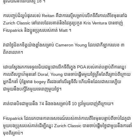
នូវជ័យជំនះដោយស្មើ 18 ។
ការបញ្ចប់ដ៏ល្អបំផុតរបស់ Reitan គឺជាការស្មើសម្រាប់លើកទីពីរកាលពីខែមុននៅឯ
Zurich Classic នៅពេលដែលគាត់និងដៃគូរប្រកួត Kris Ventura បានចាញ់
Fitzpatrick និងប្អូនប្រុសរបស់គាត់ Matt ។
វា​ជា​ថ្ងៃ​ដ៏​ខក​ចិត្ត​យ៉ាង​ខ្លាំង​សម្រាប់ Cameron Young ដែល​ជា​កីឡាករ​លេខ ៣
ពិភពលោក។
ដោយស្វែងរកការទទួលជ័យជម្នះជាលើកទីពីរក្នុង PGA របស់គាត់បន្ទាប់ពីការឈ្នះ
កាលពីសប្តាហ៍មុននៅ Doral, Young បានចាប់ផ្តើមមួយថ្ងៃត្រឹមតែពីរគ្រាប់ពីក្រោយ
អ្នកដឹកនាំ ប៉ុន្តែមាន bogey ពីរដងនៅលើរន្ធទីពីរ ហើយមិនដែលជាសះស្បើយ
ជាមួយនឹងបក្សីតែមួយទេពេញមួយថ្ងៃ។
គាត់បានបិទជាមួយនឹង 74 និងចងសម្រាប់ទី 10 ប្រាំមួយបាញ់ពីក្រោយ។
Fitzpatrick ដែលរកបានកាតទេសចរណ៍របស់គាត់កាលពីខែមុនបន្ទាប់ពីចាប់ដៃគូជា
មួយបងប្រុសរបស់គាត់ដើម្បីឈ្នះ Zurich Classic បានចាប់ផ្តើមថ្ងៃជាមួយនឹងការនាំ
មុខពីរគ្រាប់។