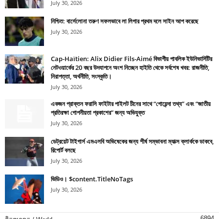
July 30, 2026
নিশ্চিত: বার্সেলোনা তরুণ সফলভাবে লা লিগার প্রথম দলে সাইন আপ করেছে
July 30, 2026
Cap-Haïtien: Alix Didier Fils-Aimé বিভাগীয় পাবলিক ইউনিভার্সিটির
নেটওয়ার্কের 20 বছর উদযাপনে অংশ নিচ্ছেন হাইতি থেকে সর্বশেষ খবর: রাজনীতি,
নিরাপত্তা, অর্থনীতি, সংস্কৃতি।
July 30, 2026
একজন প্রাক্তন ফরাসি ফাইটার পাইলট চীনের সাথে “গোয়েন্দা তথ্য” এবং “জাতীয়
প্রতিরক্ষা গোপনীয়তা প্রকাশের” জন্য অভিযুক্ত
July 30, 2026
ডেট্রয়েট টাইগার্স এমএলবি অভিষেকের জন্য শীর্ষ সম্ভাবনা ম্যাক্স ক্লার্ককে ডাকবে,
রিপোর্ট বলছে
July 30, 2026
ভিডিও। $content.TitleNoTags
July 30, 2026
6894