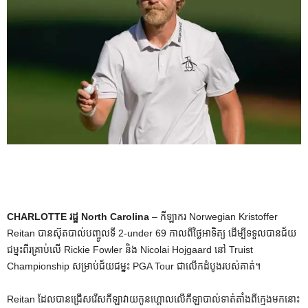
CHARLOTTE រដ្ឋ North Carolina
– កីឡាករ Norwegian Kristoffer
Reitan បានស៊ុតបាល់បញ្ចូលទី 2-under 69 កាលពីថ្ងៃអាទិត្យ ដើម្បីទទួលបានជ័យ
ជម្នះពីរគ្រាប់លើ Rickie Fowler និង Nicolai Hojgaard នៅ Truist
Championship សម្រាប់ជ័យជម្នះ PGA Tour ជាលើកដំបូងរបស់គាត់។
Reitan ដែលបានជ្រើសរើសកីឡាវាយកូនហ្គោលលើកីឡាបាល់ទាត់តាំងពីក្មេងមកនោះ