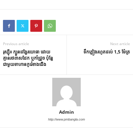
Previous article
Next article
រុស្ស៊ី៖ ក្បួនដង្ហែរយោធា ដោយ
ទឹកភ្លៀងរហូតដល់ 1,5 ម៉ែត្រ
គ្មានរថពាសដែក ឬកាំជ្រួច ប៉ុន្តែ
ជាមួយទាហានកូរ៉េខាងជើង
Admin
http://www.pmbangla.com