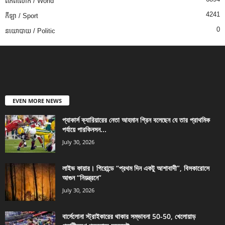
ពិភពលោក / World
4241
កីឡា / Sport
0
នយោបាយ / Politic
EVEN MORE NEWS
প্যাকার্স ক্যারিয়ারের নেতা আহমান গ্রিন বলেছেন যে তার প্রাথমিক
পর্যায়ে পারকিনসন...
July 30, 2026
লাইভ ফায়ার। গিরোন্ডে “প্রথম দিন একটু আশাবাদী”, বিসকারোসে
আগুন “নিয়ন্ত্রনে”
July 30, 2026
বার্সেলোনা স্ট্রাইকারের থাকার সম্ভাবনা 50-50, খেলোয়াড়