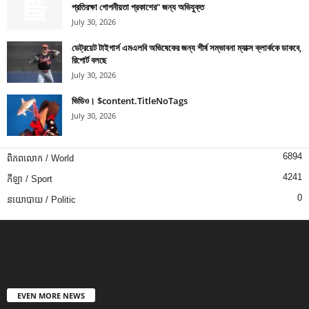
প্রতিরক্ষা গোপনীয়তা প্রকাশের” জন্য অভিযুক্ত
July 30, 2026
ডেট্রয়েট টাইগার্স এমএলবি অভিষেকের জন্য শীর্ষ সম্ভাবনা ম্যাক্স ক্লার্ককে ডাকবে,
রিপোর্ট বলছে
July 30, 2026
ভিডিও। $content.TitleNoTags
July 30, 2026
6894
ពិភពលោក / World
4241
កីឡា / Sport
0
នយោបាយ / Politic
EVEN MORE NEWS