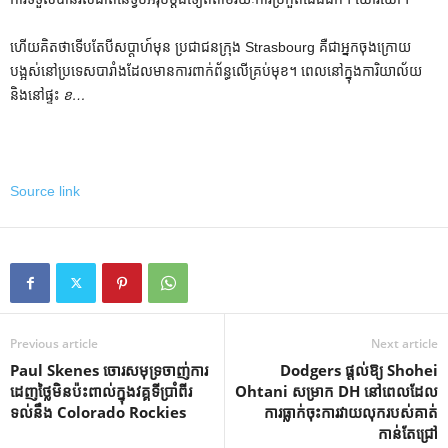
ហើយ​គិត​ថា​ទើប​តែ​បី​សប្តាហ៍​មុន ប្រជាជន​ក្រុង Strasbourg គឺ​ជា​អ្នក​ចុង​ក្រោយ​
បង្អស់​នៅ​ប្រទេស​បារាំង​ដែល​មាន​ការ​ពាក់ព័ន្ធ​លើ​គ្រប់​មុខ។ ពេលនៅក្នុងការិយាល័យ
និងនៅផ្ទះ
ខ…
Source link
Previous article
Next article
Paul Skenes ចោរសមុទ្រ​ចាញ់​ការ​
Dodgers ផ្តល់ឱ្យ Shohei
ដេញ​ថ្លៃ​មិន​ប៉ះ​ពាល់​ក្នុង​វគ្គ​ទី​ប្រាំពីរ​
Ohtani សម្រាក DH នៅពេលដែល
ទល់​នឹង Colorado Rockies
ការធ្លាក់ចុះការវាយលុករបស់គាត់
កាន់តែជ្រៅ