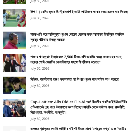
July 30, 2026
লিগ 1। রেসিং ক্লাব ডি স্ট্রাসবার্গ ইয়োনি গোমিসকে আবার বেভারেনকে ধার দিয়েছে
July 30, 2026
মাকে গুলি করে অভিযুক্ত প্রধান কোচের ছেলের জন্য আদালত বিলম্বিত মানসিক
স্বাস্থ্য পরীক্ষায় বিলম্ব করেছে
July 30, 2026
গাজায় গণহত্যা: ইস্রায়েলে 2,500 টিরও বেশি ভারতীয় অস্ত্র সরবরাহের সাথে,
নরেন্দ্র মোদি বেঞ্জামিন নেতানিয়াহুর সহযোগী স্বীকার করেছেন
July 30, 2026
নিশ্চিত: বার্সেলোনা তরুণ সফলভাবে লা লিগার প্রথম দলে সাইন আপ করেছে
July 30, 2026
Cap-Haïtien: Alix Didier Fils-Aimé বিভাগীয় পাবলিক ইউনিভার্সিটির
নেটওয়ার্কের 20 বছর উদযাপনে অংশ নিচ্ছেন হাইতি থেকে সর্বশেষ খবর: রাজনীতি,
নিরাপত্তা, অর্থনীতি, সংস্কৃতি।
July 30, 2026
একজন প্রাক্তন ফরাসি ফাইটার পাইলট চীনের সাথে “গোয়েন্দা তথ্য” এবং “জাতীয়