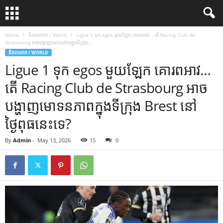
Home
ពិភពលោក / World
Ligue 1 ទុក egos មួយឡែក គោរពអាវ… តើ Racing Club de
Strasbourg អាចបង្ហាញមោទនភាពក្នុងទីក្រុង...
ពិភពលោក / WORLD
Ligue 1 ទុក egos មួយឡែក គោរពអាវ…
តើ Racing Club de Strasbourg អាច
បង្ហាញមោទនភាពក្នុងទីក្រុង Brest នៅ
ថ្ងៃពុធនេះទេ?
By
Admin
-
May 13, 2026
15
0