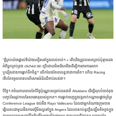
“អ្វីគ្រប់យ៉ាងផ្លាស់ទីយ៉ាងលឿននៅក្នុងបាល់ទាត់។ » តើយើងត្រូវបានគេប្រាប់ប៉ុន្មានដង
អំពីអ្នកគ្រប់គ្រង clichéd នេះ ប្រើដោយមិនរើសអើងដើម្បីការពារការរលាក
ឬជៀសវាងការធ្លាក់ទឹកចិត្ត? លើកលែងតែពេលខ្លះវាជាការពិត។ ហើយ Racing
ទើបតែទទួលបានបទពិសោធន៍ដ៏ឈឺចាប់របស់វា។
បីថ្ងៃ។ វាចំណាយពេលតែបីថ្ងៃប៉ុណ្ណោះសម្រាប់ជនជាតិ Alsatians ដើម្បីលុបបំបាត់ចុង
បញ្ចប់នៃរដូវកាលនៃសារធាតុរបស់ពួកគេ។ ការធ្លាក់ចេញក្នុងវគ្គពាក់កណ្តាលផ្តាច់ព្រ័ត្រ
Conference League ទល់នឹង Rayo Vallecano ដែលជាអ្នកតំណាងក្រុមបាន
ឆ្លើយតបជាមួយនឹងការស្មើមិនល្អនៅក្នុង Angers ដែលបានកប់នូវក្តីសង្ឃឹមតិចតួចក្នុង
ការទទួលបានរសជាតិនៃទ្វីបអឺរ៉ុបម្តងទៀតតាមរយៈការប្រកួតជើងឯក។ ឃោរឃៅ។