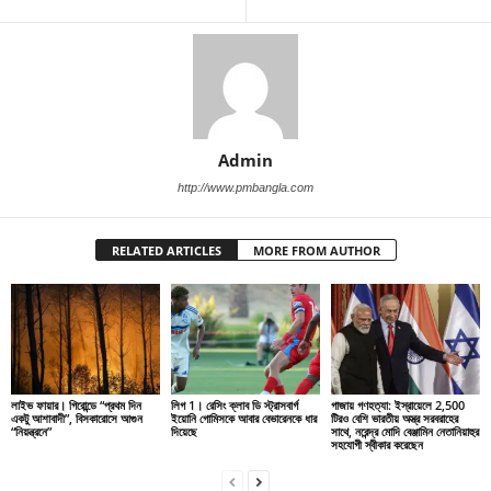
Admin
http://www.pmbangla.com
RELATED ARTICLES
MORE FROM AUTHOR
লাইভ ফায়ার। গিরোন্ডে “প্রথম দিন
লিগ 1। রেসিং ক্লাব ডি স্ট্রাসবার্গ
গাজায় গণহত্যা: ইস্রায়েলে 2,500
একটু আশাবাদী”, বিসকারোসে আগুন
ইয়োনি গোমিসকে আবার বেভারেনকে ধার
টিরও বেশি ভারতীয় অস্ত্র সরবরাহের
“নিয়ন্ত্রনে”
দিয়েছে
সাথে, নরেন্দ্র মোদি বেঞ্জামিন নেতানিয়াহুর
সহযোগী স্বীকার করেছেন