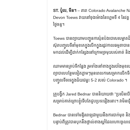
ST. ប៉ូល, មីន។
– តារា Colorado Avalanche Natha
Devon Toews វាយនៅចុងម៉ោងនៃហ្គេមទី 4 នៃវគ្គ 
ថ្ងៃចន្ទ។
Toews បានព្យាយាមបញ្ជូនការប៉ុនប៉ងបោសសម្អាតដ៏អាក
ស៊ុតបញ្ចូលទីនាំមុខគេក្នុងលីកក្នុងរដូវកាលធម្មតាប
មកដល់ដើម្បីដាក់កន្សែងនៅក្រោមច្រមុះរបស់គាត់ 
ឈាមមានគ្រប់ទីកន្លែង រួមទាំងនៅខាងក្នុងរបាំងមុខ
ព្យាបាលបន្ថែមទៀតភ្លាមៗមុនពេលការសម្រាកលើកទី
បញ្ចូលទីទទេក្នុងជ័យជម្នះ 5-2 របស់ Colorado ។
គ្រូបង្វឹក Jared Bednar បាននិយាយថា “ប្រសិនបើគា
សម្រាប់គាត់ព្រោះខ្ញុំទើបតែជួបប្រទះរឿងនោះ។ វាមិនធ្វើ
Bednar បានទៅមន្ទីរពេទ្យជាមួយនឹងការបាក់មុខ និង
បន្ទាប់ពីត្រូវបានបុកនឹងថ្ពាល់ខាងស្តាំដែលហោះចូ