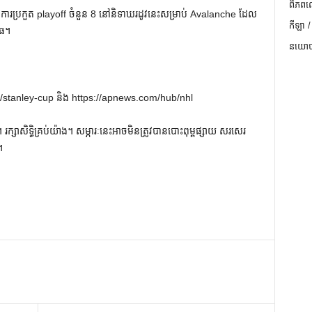
ពិភពល
ងការប្រកួត playoff ចំនួន 8 នៅនិទាឃរដូវនេះសម្រាប់ Avalanche ដែល
កីឡា /
ុធ។
នយោបា
stanley-cup និង https://apnews.com/hub/nhl
ក្សាសិទ្ធិគ្រប់យ៉ាង។ សម្ភារៈនេះអាចមិនត្រូវបានបោះពុម្ពផ្សាយ សរសេរ
។