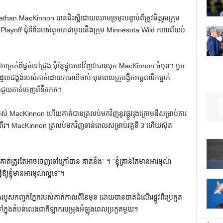
n MacKinnon បានជិះស្គីដោយឈាមច្រមុះបន្ទាប់ពីត្រូវមិត្តរួមក្រុម
Playoff ជុំទីពីររបស់ពួកគេជាមួយនឹងក្រុម Minnesota Wild កាលពីយប់
្រក់ពីផ្នត់ទៅជ្រុង ប៉ុន្តែផ្ទុយទៅវិញវាបានបុក MacKinnon ចំមុខ។ អ្នក
ានដួលជង្គង់របស់គាត់ដោយការឈឺចាប់ មុនពេលគ្រូបង្វឹកអត្តពលិកម្នាក់
និងជួយគាត់ចេញពីទឹកកក។
របស់ MacKinnon ហើយគាត់បានត្រលប់មកវិញនូវផ្លូវរូងក្រោមដីសម្រាប់ការ
ពីរ។ MacKinnon ត្រលប់មកវិញទាន់ពេលសម្រាប់វគ្គទី 3 ហើយស៊ុត
ត់ត្រូវតែអាចចេញទៅក្រៅបាន គាត់នឹង” ។ “ខ្ញុំគ្រាន់តែមានអារម្មណ៍
ឱ្យខ្ញុំមានអារម្មណ៍ល្អទេ”។
របួសកញ្ចក់ភ្នែករបស់គាត់កាលពីខែមុន ដោយបានបាត់ដំណើរផ្លូវពីរប្រកួត
លទៅក្នុងតំបន់លេងជាកីឡាករបម្រុងអំឡុងពេលប្រកួតមួយ។