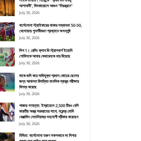
লাইভ ফায়ার। গিরোন্ডে “প্রথম দিন একটু
আশাবাদী”, বিসকারোসে আগুন “নিয়ন্ত্রনে”
July 30, 2026
বার্সেলোনা স্ট্রাইকারের থাকার সম্ভাবনা 50-50,
খেলোয়াড় পুনর্নবীকরণ প্রস্তাবে অসন্তুষ্ট
July 30, 2026
লিগ 1। রেসিং ক্লাব ডি স্ট্রাসবার্গ ইয়োনি
গোমিসকে আবার বেভারেনকে ধার দিয়েছে
July 30, 2026
মাকে গুলি করে অভিযুক্ত প্রধান কোচের ছেলের
জন্য আদালত বিলম্বিত মানসিক স্বাস্থ্য পরীক্ষায়
বিলম্ব করেছে
July 30, 2026
গাজায় গণহত্যা: ইস্রায়েলে 2,500 টিরও বেশি
ভারতীয় অস্ত্র সরবরাহের সাথে, নরেন্দ্র মোদি
বেঞ্জামিন নেতানিয়াহুর সহযোগী স্বীকার করেছেন
July 30, 2026
নিশ্চিত: বার্সেলোনা তরুণ সফলভাবে লা লিগার