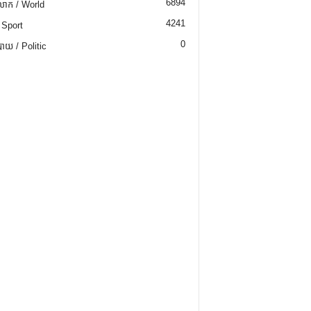
6894
ោក / World
4241
 Sport
0
យ / Politic