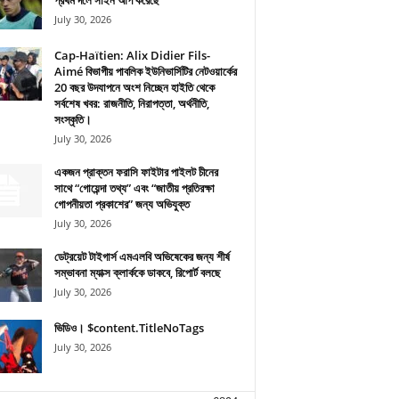
প্রথম দলে সাইন আপ করেছে
July 30, 2026
Cap-Haïtien: Alix Didier Fils-
Aimé বিভাগীয় পাবলিক ইউনিভার্সিটির নেটওয়ার্কের
20 বছর উদযাপনে অংশ নিচ্ছেন হাইতি থেকে
সর্বশেষ খবর: রাজনীতি, নিরাপত্তা, অর্থনীতি,
সংস্কৃতি।
July 30, 2026
একজন প্রাক্তন ফরাসি ফাইটার পাইলট চীনের
সাথে “গোয়েন্দা তথ্য” এবং “জাতীয় প্রতিরক্ষা
গোপনীয়তা প্রকাশের” জন্য অভিযুক্ত
July 30, 2026
ডেট্রয়েট টাইগার্স এমএলবি অভিষেকের জন্য শীর্ষ
সম্ভাবনা ম্যাক্স ক্লার্ককে ডাকবে, রিপোর্ট বলছে
July 30, 2026
ভিডিও। $content.TitleNoTags
July 30, 2026