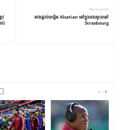
Next article
ូវ​
នាងផ្តល់មេរៀន Alsatian នៅក្នុងរបារមួយនៅ
ាប់​
Strasbourg