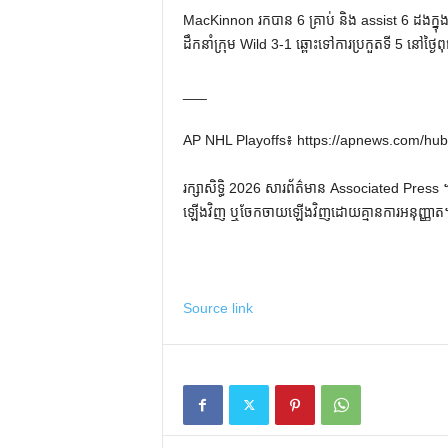
MacKinnon រកបាន 6 គ្រាប់ និង assist 6 ដងក្នុ
ដឹកនាំក្រុម Wild 3-1 ឆ្ពោះទៅការប្រកួតទី 5 នៅថ្ងៃព
___
AP NHL Playoffs៖ https://apnews.com/hub/
រក្សាសិទ្ធិ 2026 សារព័ត៌មាន Associated Press ។ រ
ឡើងវិញ ឬចែកចាយឡើងវិញដោយគ្មានការអនុញ្ញាត
Source link