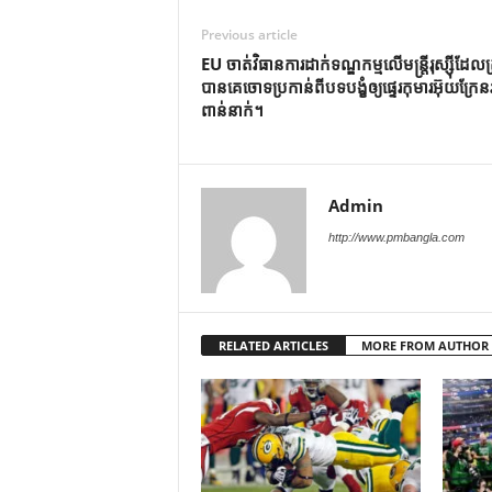
Previous article
EU ចាត់​វិធាន​ការ​ដាក់​ទណ្ឌកម្ម​លើ​មន្ត្រី​រុស្ស៊ី​ដែល​ត្រ
បាន​គេ​ចោទ​ប្រកាន់​ពី​បទ​បង្ខំ​ឲ្យ​ផ្ទេរ​កុមារ​អ៊ុយក្រែន​រ
ពាន់​នាក់។
Admin
http://www.pmbangla.com
RELATED ARTICLES
MORE FROM AUTHOR