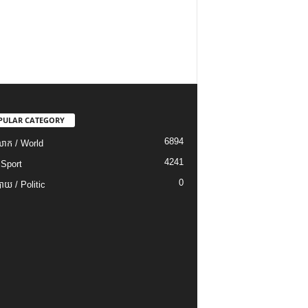
PULAR CATEGORY
6894
ោក / World
4241
 Sport
0
យ / Politic