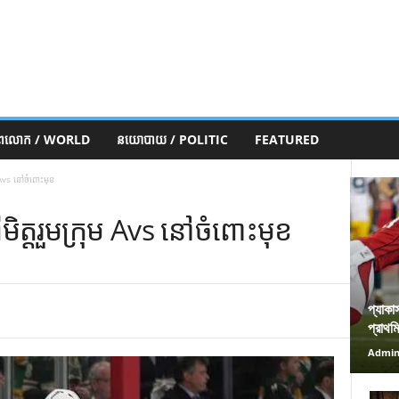
ភពលោក / WORLD
នយោបាយ / POLITIC
FEATURED
Avs នៅចំពោះមុខ
្តរួមក្រុម Avs នៅចំពោះមុខ
প্যাকা
প্রাথম
Admi