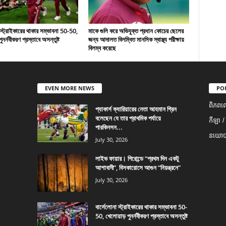
 স্ট্রাইকারের থাকার সম্ভাবনা 50-50,
মাকে গুলি করে অভিযুক্ত প্রধান কোচের ছেলের
ুনর্নবীকরণ প্রস্তাবে অসন্তুষ্ট
জন্য আদালত বিলম্বিত মানসিক স্বাস্থ্য পরীক্ষায়
বিলম্ব করেছে
EVEN MORE NEWS
PO
ពិភពល
প্যাকার্স ক্যারিয়ারের নেতা আহমান গ্রিন
বলেছেন যে তার প্রাথমিক পর্যায়ে
កីឡា /
পারকিনসন...
នយោបា
July 30, 2026
লাইভ ফায়ার। গিরোন্ডে “প্রথম দিন একটু
আশাবাদী”, বিসকারোসে আগুন “নিয়ন্ত্রনে”
July 30, 2026
বার্সেলোনা স্ট্রাইকারের থাকার সম্ভাবনা 50-
50, খেলোয়াড় পুনর্নবীকরণ প্রস্তাবে অসন্তুষ্ট