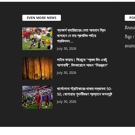
EVEN MORE NEWS
PO
ពិភពល
প্যাকার্স ক্যারিয়ারের নেতা আহমান গ্রিন
বলেছেন যে তার প্রাথমিক পর্যায়ে
កីឡា /
পারকিনসন...
នយោបា
July 30, 2026
লাইভ ফায়ার। গিরোন্ডে “প্রথম দিন একটু
আশাবাদী”, বিসকারোসে আগুন “নিয়ন্ত্রনে”
July 30, 2026
বার্সেলোনা স্ট্রাইকারের থাকার সম্ভাবনা 50-
50, খেলোয়াড় পুনর্নবীকরণ প্রস্তাবে অসন্তুষ্ট
July 30, 2026