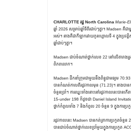
CHARLOTTE រដ្ឋ North Carolina
Marie-E
ឆ្នាំ 2026 សម្រាប់ឆ្នាំទីពីរជាប់ៗគ្នា។ Madsen គឺជ
អស់។ នាងគឺជាកីឡាករវាយកូនហ្គោលទី 4 ក្នុងប្រវត្ត
ឆ្នាំជាប់ៗគ្នា។
Madsen ជាប់ចំណាត់ថ្នាក់លេខ 22 នៅលើតារាងអ្នក
ពិភពលោក។
Madsen ដឹកនាំក្រុមជាមួយនឹងពិន្ទុជាមធ្យម 70.93
បានកំណត់កាលពីរដូវកាលមុន (71.23)។ នាង​បាន​កត់ត្រា​ជ័យ
ចំនួន​ប្រាំ​។ ការឈ្នះទាំងនោះនៅរដូវកាលនេះបាន
15-under 198 ក៏ដូចជា Daniel Island Invitat
ថ្នាក់កំពូលទាំង 7 និងកំពូល 20 ចំនួន 9 ក្នុងការប្រ
រដូវកាលនេះ Madsen បានកត់ត្រាការប្រកួតចំនួន 22 ជ
បានជាប់ចំណាត់ថ្នាក់លេខប្រាំមួយក្នុងការប្រក