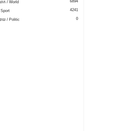
6894
ោក / World
4241
 Sport
0
យ / Politic