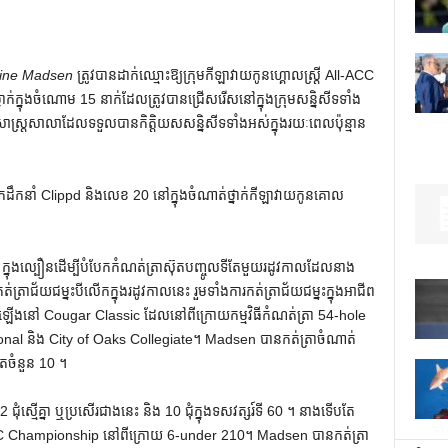
line Madsen
ត្រូវបានដាក់ឈ្មោះឱ្យក្រុមកីឡាវាយកូនហ្គោលស្ត្រី All-ACC
ាម្នាក់ក្នុងចំណោម 15 នាក់ដែលត្រូវបានជ្រើសរើសនៅក្នុងក្រុមសន្និសីទទាំង
ិសាស្ត្រសាលាដែលទទួលបានកិត្តិយសសន្និសីទទាំងអស់ក្នុងរយៈពេលប៉ុន្មាន
ដឹកនាំ Clippd និងលេខ 20 នៅក្នុងចំណាត់ថ្នាក់កីឡាវាយកូនគោល
 ក្នុងល្បឿនដើម្បីបំបែកកំណត់ត្រាស៊ុតបញ្ចូលទីតែមួយរដូវកាលដែលនាង
ជម្នះ​បី​លើក​ក្នុង​រដូវ​កាល​នេះ រួម​ទាំង​ការ​កត់ត្រា​ជ័យជម្នះ​ក្នុង​អាជីព​
កើតឡើងនៅ Cougar Classic ដែលនៅពីក្រោយកម្មវិធីកំណត់ត្រា 54-hole
ional និង City of Oaks Collegiate។ Madsen បានកត់ត្រាចំណាត់
កួតចំនួន 10 ។
ុំស្មើគ្នា ឬប្រសើរជាងនេះ និង 10 ជុំក្នុងទសវត្សរ៍ទី 60 ។ នាងទើបតែ
ួត ACC Championship នៅពីក្រោយ 6-under 210។ Madsen បានកត់ត្រា