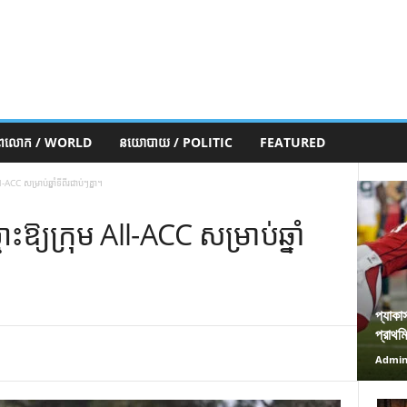
ភពលោក / WORLD
នយោបាយ / POLITIC
FEATURED
CC សម្រាប់ឆ្នាំទីពីរជាប់ៗគ្នា។
យក្រុម All-ACC សម្រាប់ឆ្នាំ
প্যাকা
প্রাথম
Admi