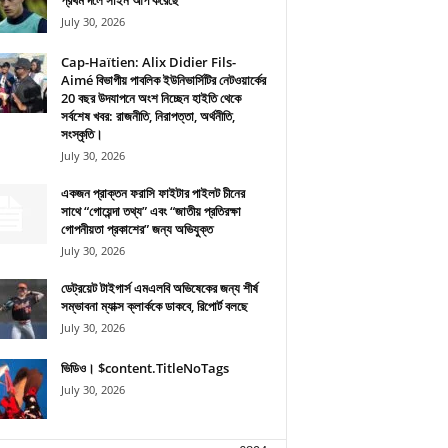
প্রথম দলে সাইন আপ করেছে
July 30, 2026
Cap-Haïtien: Alix Didier Fils-
Aimé বিভাগীয় পাবলিক ইউনিভার্সিটির নেটওয়ার্কের
20 বছর উদযাপনে অংশ নিচ্ছেন হাইতি থেকে
সর্বশেষ খবর: রাজনীতি, নিরাপত্তা, অর্থনীতি,
সংস্কৃতি।
July 30, 2026
একজন প্রাক্তন ফরাসি ফাইটার পাইলট চীনের
সাথে “গোয়েন্দা তথ্য” এবং “জাতীয় প্রতিরক্ষা
গোপনীয়তা প্রকাশের” জন্য অভিযুক্ত
July 30, 2026
ডেট্রয়েট টাইগার্স এমএলবি অভিষেকের জন্য শীর্ষ
সম্ভাবনা ম্যাক্স ক্লার্ককে ডাকবে, রিপোর্ট বলছে
July 30, 2026
ভিডিও। $content.TitleNoTags
July 30, 2026