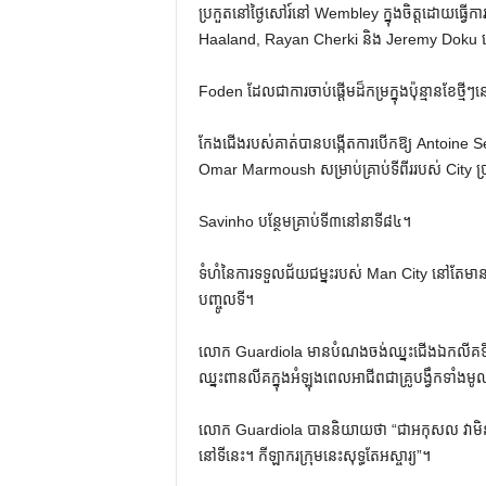
ប្រកួតនៅថ្ងៃសៅរ៍នៅ Wembley ក្នុងចិត្តដោយធ្វើការផ្ល
Haaland, Rayan Cherki និង Jeremy Doku នៅក្
Foden ដែលជាការចាប់ផ្តើមដ៏កម្រក្នុងប៉ុន្មានខែថ្មីៗ
កែងជើងរបស់គាត់បានបង្កើតការបើកឱ្យ Antoine Se
Omar Marmoush សម្រាប់គ្រាប់ទីពីររបស់ City ប្
Savinho បន្ថែម​គ្រាប់​ទី​៣​នៅ​នាទី​៨៤។
ទំហំនៃការទទួលជ័យជម្នះរបស់ Man City នៅតែមាន
បញ្ចូលទី។
លោក Guardiola មានបំណងចង់ឈ្នះជើងឯកលីគទីប្រាំពីរ
ឈ្នះ​ពាន​លីគ​ក្នុង​អំឡុង​ពេល​អាជីព​ជា​គ្រូ​បង្វឹក​
លោក Guardiola បាននិយាយថា “ជាអកុសល វាមិនមែ
នៅទីនេះ។ កីឡាករក្រុមនេះសុទ្ធតែអស្ចារ្យ”។