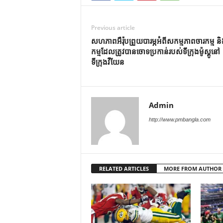
Previous article
សហភាពអឺរ៉ុបព្រួយបារម្ភអំពីសកម្មភាពចារកម្ម ន
កម្មដែលត្រូវបានចោទប្រកាន់របស់ទីក្រុងម៉ូស្គូនៅ
ទីក្រុងវីយែន
Admin
http://www.pmbangla.com
RELATED ARTICLES
MORE FROM AUTHOR