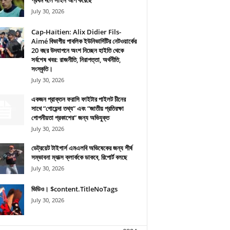
প্রথম দলে সাইন আপ করেছে
July 30, 2026
Cap-Haïtien: Alix Didier Fils-
Aimé বিভাগীয় পাবলিক ইউনিভার্সিটির নেটওয়ার্কের
20 বছর উদযাপনে অংশ নিচ্ছেন হাইতি থেকে
সর্বশেষ খবর: রাজনীতি, নিরাপত্তা, অর্থনীতি,
সংস্কৃতি।
July 30, 2026
একজন প্রাক্তন ফরাসি ফাইটার পাইলট চীনের
সাথে “গোয়েন্দা তথ্য” এবং “জাতীয় প্রতিরক্ষা
গোপনীয়তা প্রকাশের” জন্য অভিযুক্ত
July 30, 2026
ডেট্রয়েট টাইগার্স এমএলবি অভিষেকের জন্য শীর্ষ
সম্ভাবনা ম্যাক্স ক্লার্ককে ডাকবে, রিপোর্ট বলছে
July 30, 2026
ভিডিও। $content.TitleNoTags
July 30, 2026