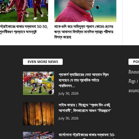
 স্ট্রাইকারের থাকার সম্ভাবনা 50-50,
মাকে গুলি করে অভিযুক্ত প্রধান কোচের ছেলের
ুনর্নবীকরণ প্রস্তাবে অসন্তুষ্ট
জন্য আদালত বিলম্বিত মানসিক স্বাস্থ্য পরীক্ষায়
বিলম্ব করেছে
EVEN MORE NEWS
PO
ពិភពល
প্যাকার্স ক্যারিয়ারের নেতা আহমান গ্রিন
বলেছেন যে তার প্রাথমিক পর্যায়ে
កីឡា /
পারকিনসন...
នយោបា
July 30, 2026
লাইভ ফায়ার। গিরোন্ডে “প্রথম দিন একটু
আশাবাদী”, বিসকারোসে আগুন “নিয়ন্ত্রনে”
July 30, 2026
বার্সেলোনা স্ট্রাইকারের থাকার সম্ভাবনা 50-