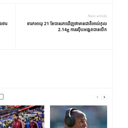
Next article
ិងចារ
ទារកអាយុ 21 ខែបានរកឃើញថាមានជាតិអាល់កុល
2.14g ការស៊ើបអង្កេតបានបើក