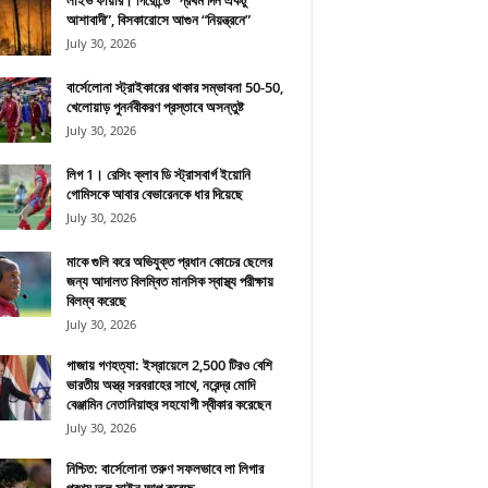
লাইভ ফায়ার। গিরোন্ডে “প্রথম দিন একটু
আশাবাদী”, বিসকারোসে আগুন “নিয়ন্ত্রনে”
July 30, 2026
বার্সেলোনা স্ট্রাইকারের থাকার সম্ভাবনা 50-50,
খেলোয়াড় পুনর্নবীকরণ প্রস্তাবে অসন্তুষ্ট
July 30, 2026
লিগ 1। রেসিং ক্লাব ডি স্ট্রাসবার্গ ইয়োনি
গোমিসকে আবার বেভারেনকে ধার দিয়েছে
July 30, 2026
মাকে গুলি করে অভিযুক্ত প্রধান কোচের ছেলের
জন্য আদালত বিলম্বিত মানসিক স্বাস্থ্য পরীক্ষায়
বিলম্ব করেছে
July 30, 2026
গাজায় গণহত্যা: ইস্রায়েলে 2,500 টিরও বেশি
ভারতীয় অস্ত্র সরবরাহের সাথে, নরেন্দ্র মোদি
বেঞ্জামিন নেতানিয়াহুর সহযোগী স্বীকার করেছেন
July 30, 2026
নিশ্চিত: বার্সেলোনা তরুণ সফলভাবে লা লিগার