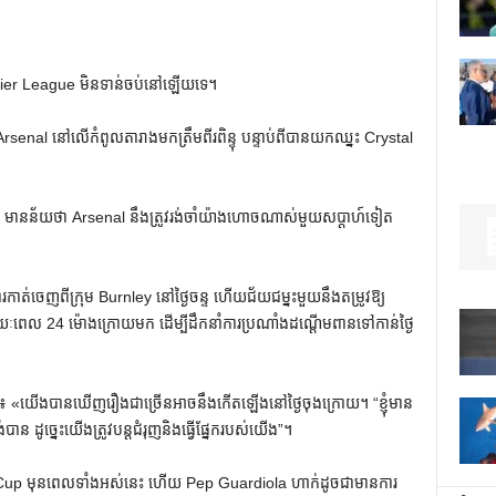
mier League មិនទាន់ចប់នៅឡើយទេ។
senal នៅលើកំពូលតារាងមកត្រឹមពីរពិន្ទុ បន្ទាប់ពីបានយកឈ្នះ Crystal
មានន័យថា Arsenal នឹងត្រូវរង់ចាំយ៉ាងហោចណាស់មួយសប្តាហ៍ទៀត
កាត់ចេញពីក្រុម Burnley នៅថ្ងៃចន្ទ ហើយជ័យជម្នះមួយនឹងតម្រូវឱ្យ
ៈពេល 24 ម៉ោងក្រោយមក ដើម្បីដឹកនាំការប្រណាំងដណ្តើមពានទៅកាន់ថ្ងៃ
«យើង​បាន​ឃើញ​រឿង​ជា​ច្រើន​អាច​នឹង​កើត​ឡើង​នៅ​ថ្ងៃ​ចុង​ក្រោយ។ “ខ្ញុំ​មាន​
 ដូច្នេះ​យើង​ត្រូវ​បន្ត​ជំរុញ​និង​ធ្វើ​ផ្នែក​របស់​យើង”។
្រ FA Cup មុនពេលទាំងអស់នេះ ហើយ Pep Guardiola ហាក់ដូចជាមានការ