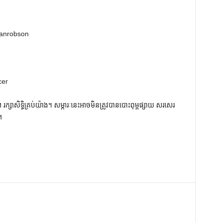
lanrobson
cer
ក្សាសិទ្ធិគ្រប់យ៉ាង។ សម្ភារៈនេះអាចមិនត្រូវបានបោះពុម្ពផ្សាយ សរសេរ
។