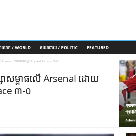
ភពលោក / WORLD
នយោបាយ / POLITIC
FEATURED
​លើ Arsenal ដោយ​យក​ឈ្នះ Crystal Palace ៣-០
សា​សម្ពាធ​លើ Arsenal ដោយ​
lace ៣-០
প্যাকা
প্রাথম
Admi