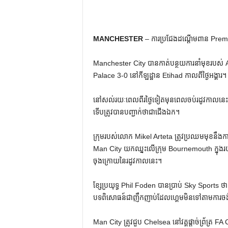
MANCHESTER
– ការប្រជែងដណ្តើមពាន Pre
Manchester City បានកាត់បន្ថយការនាំមុខរបស់ Ar
Palace 3-0 នៅកីឡដ្ឋាន Etihad កាលពីថ្ងៃអង្គារ។
នៅសល់រយៈពេលពីរថ្ងៃទៀតមុនពេលចប់រដូវកាលនេះ 
ទើបត្រូវបានបញ្ជាក់ថាជាជើងឯក។
ក្រុមរបស់លោក Mikel Arteta ត្រូវប្រឈមមុខនឹងការ
Man City យកឈ្នះលើក្រុម Bournemouth ក្នុងរយ
ចុងក្រោយនៃរដូវកាលនេះ។
ខ្សែ​ប្រយុទ្ធ Phil Foden បាន​ប្រាប់ Sky Sports ថា៖ 
បទពិសោធន៍​ជា​ញឹក​ញាប់​ដែល​ហ្គេម​មិន​ទៅ​តាម​ការ​ចង់​បាន
Man City ត្រូវជួប Chelsea នៅវគ្គផ្តាច់ព្រ័ត