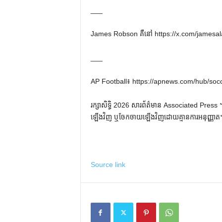
___
James Robson គឺនៅ https://x.com/jamesa
___
AP Football៖ https://apnews.com/hub/soc
រក្សាសិទ្ធិ 2026 សារព័ត៌មាន Associated Press ។ រ
ឡើងវិញ ឬចែកចាយឡើងវិញដោយគ្មានការអនុញ្ញាត
Source link