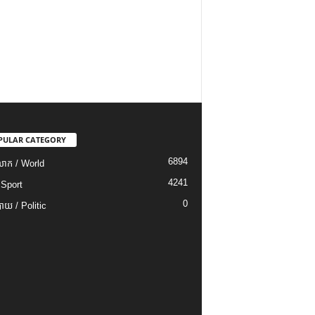
PULAR CATEGORY
6894
ោក / World
4241
 Sport
0
យ / Politic