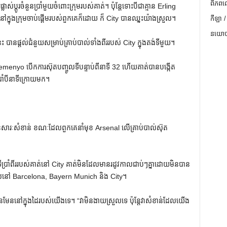
ពិភពល
ាស់ប្តូរចំនួនប្រាំមួយចំពោះក្រុមរបស់គាត់។ ប៉ុន្តែទោះបីជាគ្មាន Erling
នុងក្រុមចាប់ផ្តើមរបស់ពួកគេក៏ដោយ ក៏ City បានឈ្នះយ៉ាងស្រួល។
កីឡា /
នយោបា
នេះ បានផ្តល់ជំនួយសម្រាប់គ្រាប់បាល់ទាំងពីររបស់ City ក្នុងតង់ទីមួយ។
menyo បើកការស៊ុតបញ្ចូលទីបន្ទាប់ពីនាទី 32 ហើយគាត់បានបង្កើត
រាំបីនាទីក្រោយមក។
សារៈសំខាន់ ខណៈដែលពួកគេនាំមុខ Arsenal លើគ្រាប់បាល់ស៊ុត
របស់គាត់នៅ City គាត់​មិន​ដែល​មាន​រដូវ​កាល​ជាប់​ៗ​គ្នា​ដោយ​មិន​បាន​
ទាំង​មូល​នៅ Barcelona, ​​Bayern Munich និង City។
ននៅក្នុងដៃរបស់យើងទេ។ “វាមិនងាយស្រួលទេ ប៉ុន្តែវាសំខាន់ដែលយើង