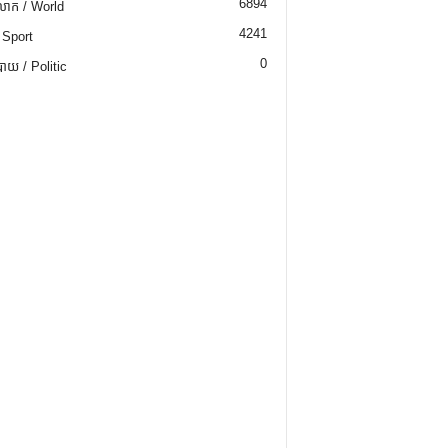
6894
ោក / World
4241
 Sport
0
យ / Politic