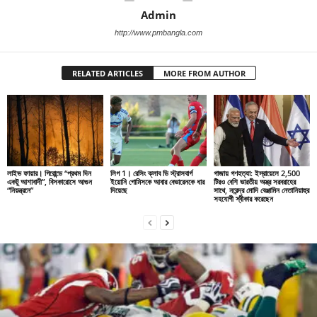
Admin
http://www.pmbangla.com
RELATED ARTICLES
MORE FROM AUTHOR
লাইভ ফায়ার। গিরোন্ডে “প্রথম দিন
লিগ 1। রেসিং ক্লাব ডি স্ট্রাসবার্গ
গাজায় গণহত্যা: ইস্রায়েলে 2,500
একটু আশাবাদী”, বিসকারোসে আগুন
ইয়োনি গোমিসকে আবার বেভারেনকে ধার
টিরও বেশি ভারতীয় অস্ত্র সরবরাহের
“নিয়ন্ত্রনে”
দিয়েছে
সাথে, নরেন্দ্র মোদি বেঞ্জামিন নেতানিয়াহুর
সহযোগী স্বীকার করেছেন