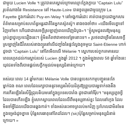
ជាមួយ Lucien Volle ។ ត្រូវបានគេស្គាល់ក្រោមឈ្មោះក្លែងក្លាយ “Captain Lulu”
រូបតំណាងនៃ Resistance នៅ Haute-Loire បានចូលរួមជាមួយក្រុម La
Fayette ក្នុងការរំដោះ Puy-en-Velay ។ នៅអង្គការរំដោះ គាត់បានក្លាយជាអ្នកសារ
ព័ត៌មានសម្រាប់សហព័ន្ធអន្តរជាតិនៃអ្នកតស៊ូតស៊ូ។ នាង​ចងចាំ​ថា​៖ «​យើង​មើល​គ្នា​ទៅ​
វិញ​ទៅ​មក ហើយ​វា​ជា​សេចក្ដី​ស្រឡាញ់​ពេល​ឃើញ​ដំបូង​»។ “ខ្ញុំសូមជូនពរឱ្យមនុស្ស
គ្រប់គ្នាជួបប្រទះរឿងនេះ។ ខ្ញុំមិនគិតថាវាអាចទៅរួចនោះទេ។ » រូបថតជាច្រើននៃសេចក្តី
ស្រឡាញ់នៃជីវិតរបស់នាងព្យួរនៅលើជញ្ជាំងនៃផ្ទះល្វែងតូចមួយ Saint-Etienne ហាក់
ដូចជា “Captain Lulu” នៅតែមើលលើ Mélanie ។ ស្នេហារបស់ពួកគេមានរយៈ
ពេលរហូតដល់ការស្លាប់របស់ Lucien ក្នុងឆ្នាំ 2012 ។ ក្នុងអំឡុងពេល 58 ឆ្នាំទាំងនេះ
យុវជនទាំងពីរបានផ្តល់សក្ខីកម្មដល់មនុស្សជំនាន់ក្រោយ។
អស់រយៈពេល 14 ឆ្នាំមកនេះ Mélanie Volle បានបន្តបេសកកម្មបញ្ជូននេះតែ
ម្នាក់ឯង ខណៈពេលដែលរក្សាបាននូវទស្សនវិស័យដ៏គួរឱ្យព្រួយបារម្ភទាក់ទងនឹង
ការកើនឡើងនៃសិទ្ធិជ្រុលនិយមនៅក្នុងប្រទេសបារាំង ដូចជានៅអឺរ៉ុប។ “មនុស្សភ្លេចអ្វី
ដែលបានកើតឡើង ខ្ញុំសោកស្ដាយពេលដែលលឺពីមនុស្សចាស់ខ្លះ ដែលនៅក្មេង ដែល
មិនចាំអ្វីដែលយើងបានឆ្លងកាត់។ ទាំងអស់នេះអាចត្រលប់មកវិញ ប្រហែលជាមិនមែន
ក្នុងទម្រង់ដូចគ្នាទេ ប៉ុន្តែសារធាតុនៅតែដដែល។
(sic)
ប៉ុន្តែសម្រាប់មនុស្សជំនាន់
ក្រោយ។ »