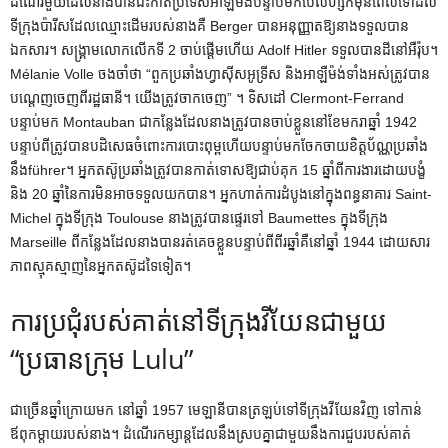
ដំណើរ​មួយ​ដែល​នាង​បាន​ជិះ​កាត់​ប្រទេស​អាឡឺម៉ង់​បន្ទាប់​មក​បែលហ្សិក​មុន​ពេល​ទៅ​ដល់​
ទីក្រុង​ប៉ារីស​ដែល​ឈ្មោះ​ដើម​របស់​នាង​គឺ Berger បាន​អនុញ្ញាត​ឱ្យ​នាង​ទទួល​បាន​
ឯកសារ។ សង្គ្រាមលោកលើកទី 2 ចាប់ផ្តើមហើយ Adolf Hitler ទទួលបានដីនៅអឺរ៉ុប។
Mélanie Volle ចងចាំថា “ពួកប្រឆាំងហ្វាស៊ីសអូទ្រីស និងអាឡឺម៉ង់ទាំងអស់ត្រូវបាន
បណ្តេញចេញពីរដ្ឋធានី។ យើងត្រូវចាកចេញ” ។ ទិសដៅ Clermont-Ferrand
បន្ទាប់មក Montauban ជាកន្លែងដែលនាងត្រូវបានចាប់ខ្លួននៅខែមករាឆ្នាំ 1942
បន្ទាប់ពីត្រូវបានបដិសេធចំពោះការបោះពុម្ពហើយបន្ទាប់មកចែកចាយខិត្តប័ណ្ណប្រឆាំង
នឹងführer។ អ្នកតស៊ូប្រឆាំងត្រូវបានកាត់ទោសឱ្យជាប់គុក 15 ឆ្នាំពីការងារដោយបង្ខំ
និង 20 ឆ្នាំនៃការមិនអាចទទួលយកបាន។ អ្នកហាត់ការដំបូងនៅក្នុងពន្ធនាគារ Saint-
Michel ក្នុងទីក្រុង Toulouse នាងត្រូវបានផ្ទេរទៅ Baumettes ក្នុងទីក្រុង
Marseille ពីកន្លែងដែលនាងបានរត់គេចខ្លួនបន្ទាប់ពីពីរឆ្នាំគឺនៅឆ្នាំ 1944 ដោយសារ
ភាពស្មុគស្មាញនៃអ្នកតស៊ូដទៃទៀត។
ការប្រជុំរបស់គាត់នៅទីក្រុងវីយែនជាមួយ
“ប្រធានក្រុម Lulu”
ជាច្រើនឆ្នាំក្រោយមក នៅឆ្នាំ 1957 មេឡានីបានត្រឡប់ទៅទីក្រុងវីយែនវិញ ទៅកាន់
ឪពុកម្តាយរបស់នាង។ ដំណើរកម្សាន្តដែលនឹងស្របគ្នាជាមួយនឹងការជួបរបស់គាត់