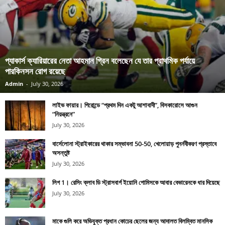
প্যাকার্স ক্যারিয়ারের নেতা আহমান গ্রিন বলেছেন যে তার প্রাথমিক পর্যায়ে
পারকিনসন রোগ রয়েছে
Admin
-
July 30, 2026
লাইভ ফায়ার। গিরোন্ডে “প্রথম দিন একটু আশাবাদী”, বিসকারোসে আগুন
“নিয়ন্ত্রনে”
July 30, 2026
বার্সেলোনা স্ট্রাইকারের থাকার সম্ভাবনা 50-50, খেলোয়াড় পুনর্নবীকরণ প্রস্তাবে
অসন্তুষ্ট
July 30, 2026
লিগ 1। রেসিং ক্লাব ডি স্ট্রাসবার্গ ইয়োনি গোমিসকে আবার বেভারেনকে ধার দিয়েছে
July 30, 2026
মাকে গুলি করে অভিযুক্ত প্রধান কোচের ছেলের জন্য আদালত বিলম্বিত মানসিক