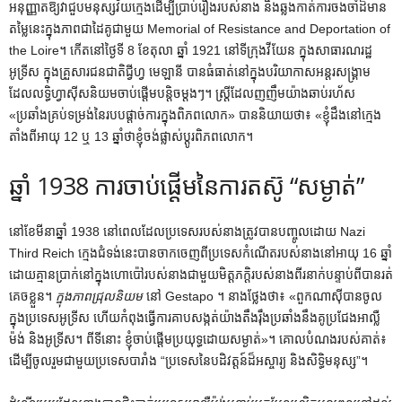
អនុញ្ញាតឱ្យវាជួបមនុស្សវ័យក្មេងដើម្បីប្រាប់រឿងរបស់នាង និងឆ្លងកាត់ការចងចាំដ៏មាន
តម្លៃនេះក្នុងភាពជាដៃគូជាមួយ Memorial of Resistance and Deportation of
the Loire។ កើតនៅថ្ងៃទី 8 ខែតុលា ឆ្នាំ 1921 នៅទីក្រុងវីយែន ក្នុងសាធារណរដ្ឋ
អូទ្រីស ក្នុងគ្រួសារជនជាតិជ្វីហ្វ មេឡានី បានធំធាត់នៅក្នុងបរិយាកាសអន្តរសង្រ្គាម
ដែលលទ្ធិហ្វាស៊ីសនិយមចាប់ផ្តើមបន្តិចម្តងៗ។ ស្ត្រី​ដែល​ញញឹម​យ៉ាង​ឆាប់​រហ័ស​
«ប្រឆាំង​គ្រប់​ទម្រង់​នៃ​របប​ផ្តាច់ការ​ក្នុង​ពិភពលោក» បាន​និយាយ​ថា៖ «ខ្ញុំ​ដឹង​នៅ​ក្មេង​
តាំង​ពី​អាយុ 12 ឬ 13 ឆ្នាំ​ថា​ខ្ញុំ​ចង់​ផ្លាស់​ប្តូរ​ពិភពលោក។
ឆ្នាំ 1938 ការចាប់ផ្តើមនៃការតស៊ូ “សម្ងាត់”
នៅខែមីនាឆ្នាំ 1938 នៅពេលដែលប្រទេសរបស់នាងត្រូវបានបញ្ចូលដោយ Nazi
Third Reich ក្មេងជំទង់នេះបានចាកចេញពីប្រទេសកំណើតរបស់នាងនៅអាយុ 16 ឆ្នាំ
ដោយគ្មានប្រាក់នៅក្នុងហោប៉ៅរបស់នាងជាមួយមិត្តភក្តិរបស់នាងពីរនាក់បន្ទាប់ពីបានរត់
គេចខ្លួន។
ក្នុងភាពជ្រុលនិយម
នៅ Gestapo ។ នាង​ថ្លែង​ថា​៖ «​ពួក​ណាស៊ី​បាន​ចូល​
ក្នុង​ប្រទេស​អូទ្រីស ហើយ​កំពុង​ធ្វើ​ការ​គាប​សង្កត់​យ៉ាង​តឹងរ៉ឹង​ប្រឆាំង​នឹង​គូប្រជែង​អាល្លឺ
ម៉ង់ និង​អូទ្រីស។ ពី​ទីនោះ ខ្ញុំ​ចាប់​ផ្ដើម​ប្រយុទ្ធ​ដោយ​សម្ងាត់»។ គោលបំណងរបស់គាត់៖
ដើម្បីចូលរួមជាមួយប្រទេសបារាំង “ប្រទេសនៃបដិវត្តន៍ដ៏អស្ចារ្យ និងសិទ្ធិមនុស្ស”។