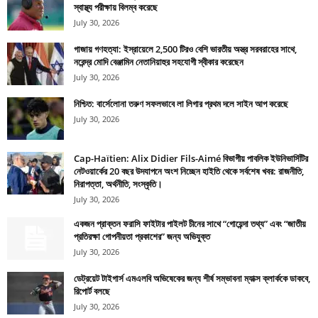
স্বাস্থ্য পরীক্ষায় বিলম্ব করেছে
July 30, 2026
গাজায় গণহত্যা: ইস্রায়েলে 2,500 টিরও বেশি ভারতীয় অস্ত্র সরবরাহের সাথে,
নরেন্দ্র মোদি বেঞ্জামিন নেতানিয়াহুর সহযোগী স্বীকার করেছেন
July 30, 2026
নিশ্চিত: বার্সেলোনা তরুণ সফলভাবে লা লিগার প্রথম দলে সাইন আপ করেছে
July 30, 2026
Cap-Haïtien: Alix Didier Fils-Aimé বিভাগীয় পাবলিক ইউনিভার্সিটির
নেটওয়ার্কের 20 বছর উদযাপনে অংশ নিচ্ছেন হাইতি থেকে সর্বশেষ খবর: রাজনীতি,
নিরাপত্তা, অর্থনীতি, সংস্কৃতি।
July 30, 2026
একজন প্রাক্তন ফরাসি ফাইটার পাইলট চীনের সাথে “গোয়েন্দা তথ্য” এবং “জাতীয়
প্রতিরক্ষা গোপনীয়তা প্রকাশের” জন্য অভিযুক্ত
July 30, 2026
ডেট্রয়েট টাইগার্স এমএলবি অভিষেকের জন্য শীর্ষ সম্ভাবনা ম্যাক্স ক্লার্ককে ডাকবে,
রিপোর্ট বলছে
July 30, 2026