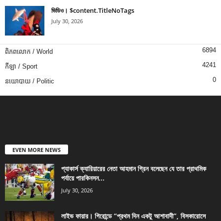
ভিডিও। $content.TitleNoTags
July 30, 2026
6894
ពិភពលោក / World
4241
កីឡា / Sport
0
នយោបាយ / Politic
EVEN MORE NEWS
প্যাকার্স ক্যারিয়ারের নেতা আহমান গ্রিন বলেছেন যে তার প্রাথমিক
পর্যায়ে পারকিনসন...
July 30, 2026
লাইভ ফায়ার। গিরোন্ডে “প্রথম দিন একটু আশাবাদী”, বিসকারোসে