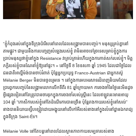
“ខ្ញុំកំពុងរស់នៅក្នុងទីក្រុងប៉ារីសនៅពេលដែលសង្រ្គាមបានបញ្ចប់។ មនុស្សគ្រប់គ្នានៅ
តាមផ្លូវ។ ជាមួយនឹងការបញ្ចេញសំឡេងរបស់ខ្ញុំ វាមិនអាចទៅរួចទេសម្រាប់ខ្ញុំក្នុងការ
ប្រាប់មនុស្សថាខ្ញុំនៅក្នុង Resistance វាគ្រប់គ្រាន់ហើយក្នុងការកាត់សក់របស់ខ្ញុំ។ មិត្ត
ភក្តិរបស់ខ្ញុំបានណែនាំខ្ញុំឱ្យនៅផ្ទះ។ » នៅថ្ងៃទី 8 ខែឧសភា ឆ្នាំ 1945 ដែលជាថ្ងៃដែល
ជនជាតិអាល្លឺម៉ង់បានចាប់រំពាត់ ប៉ុន្តែអ្នកប្រយុទ្ធ Franco-Austrian ជាអ្នកតស៊ូ
Mélanie Berger មិនបានចូលរួមទេ ។ នៅក្នុងការអបអរសាទរដ៏ពេញនិយមដែល
ប្រារព្ធការបញ្ចប់នៃសង្គ្រាមលោកលើកទីពីរ 81 ឆ្នាំក្រោយមក ការចងចាំនៃថ្ងៃនេះមិនដូច
អ្វីផ្សេងទៀតនៅតែត្រូវបានចារទុកក្នុងការចងចាំរបស់ស្ត្រីនេះ ដែលឥឡូវនេះមានអាយុ
104 ឆ្នាំ “កោសិការបស់ខ្ញុំនៅតែដំណើរការបានច្រើន ប៉ុន្តែរាងកាយរបស់ខ្ញុំនៅសល់”
នាងបាននិយាយខ្សឹបខ្សៀវដោយអង្គុយនៅលើកៅអីរបស់នាងនៅក្នុងលំនៅដ្ឋានឯករាជ្យ
ក្នុងទីក្រុង Saint-Éti។
Mélanie Volle នៅតែបន្តនៅពេលដែលស្ថានភាពកាយសម្បទារបស់នាង