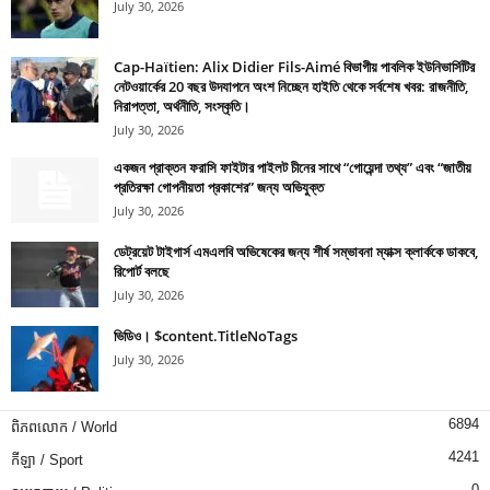
July 30, 2026
Cap-Haïtien: Alix Didier Fils-Aimé বিভাগীয় পাবলিক ইউনিভার্সিটির
নেটওয়ার্কের 20 বছর উদযাপনে অংশ নিচ্ছেন হাইতি থেকে সর্বশেষ খবর: রাজনীতি,
নিরাপত্তা, অর্থনীতি, সংস্কৃতি।
July 30, 2026
একজন প্রাক্তন ফরাসি ফাইটার পাইলট চীনের সাথে “গোয়েন্দা তথ্য” এবং “জাতীয়
প্রতিরক্ষা গোপনীয়তা প্রকাশের” জন্য অভিযুক্ত
July 30, 2026
ডেট্রয়েট টাইগার্স এমএলবি অভিষেকের জন্য শীর্ষ সম্ভাবনা ম্যাক্স ক্লার্ককে ডাকবে,
রিপোর্ট বলছে
July 30, 2026
ভিডিও। $content.TitleNoTags
July 30, 2026
6894
ពិភពលោក / World
4241
កីឡា / Sport
0