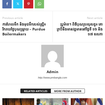
Previous article
Next article
ការហែលទឹក និងមុជទឹករបស់ស្ត្រី៖
ប្រូម៉ាត។ ពិធីបុណ្យបសុសត្វ៖ គោ
រីករាយថ្ងៃបុណ្យម្ដាយ – Purdue
ក្របីនឹងមានវត្តមាននៅថ្ងៃទី ១៦ និង
Boilermakers
១៧ ឧសភា
Admin
http://www.pmbangla.com
RELATED ARTICLES
MORE FROM AUTHOR