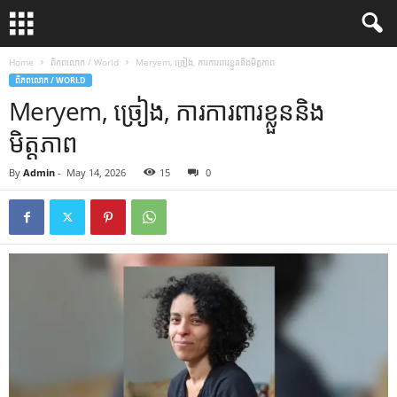
Home
ពិភពលោក / World
Meryem, ច្រៀង, ការការពារខ្លួននិងមិត្តភាព
ពិភពលោក / WORLD
Meryem, ច្រៀង, ការការពារខ្លួននិង
មិត្តភាព
By
Admin
-
May 14, 2026
15
0