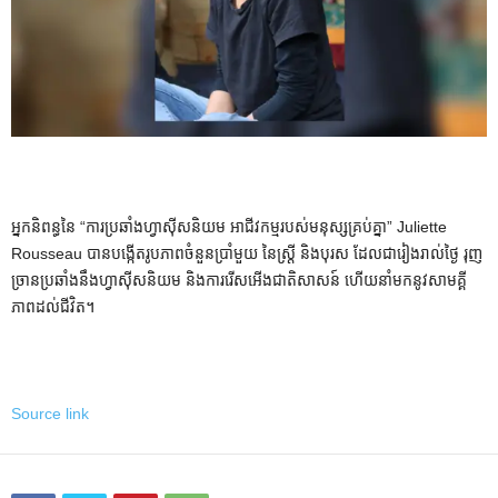
អ្នកនិពន្ធនៃ “ការប្រឆាំងហ្វាស៊ីសនិយម អាជីវកម្មរបស់មនុស្សគ្រប់គ្នា” Juliette
Rousseau បានបង្កើតរូបភាពចំនួនប្រាំមួយ នៃស្ត្រី និងបុរស ដែលជារៀងរាល់ថ្ងៃ រុញ
ច្រានប្រឆាំងនឹងហ្វាស៊ីសនិយម និងការរើសអើងជាតិសាសន៍ ហើយនាំមកនូវសាមគ្គី
ភាពដល់ជីវិត។
Source link