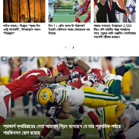
লাইভ ফায়ার। গিরোন্ডে “প্রথম দিন
লিগ 1। রেসিং ক্লাব ডি স্ট্রাসবার্গ
গাজায় গণহত্যা: ইস্রায়েলে 2,500
একটু আশাবাদী”, বিসকারোসে আগুন
ইয়োনি গোমিসকে আবার বেভারেনকে ধার
টিরও বেশি ভারতীয় অস্ত্র সরবরাহের
“নিয়ন্ত্রনে”
দিয়েছে
সাথে, নরেন্দ্র মোদি বেঞ্জামিন নেতানিয়াহুর
সহযোগী স্বীকার করেছেন
প্যাকার্স ক্যারিয়ারের নেতা আহমান গ্রিন বলেছেন যে তার প্রাথমিক পর্যায়ে
পারকিনসন রোগ রয়েছে