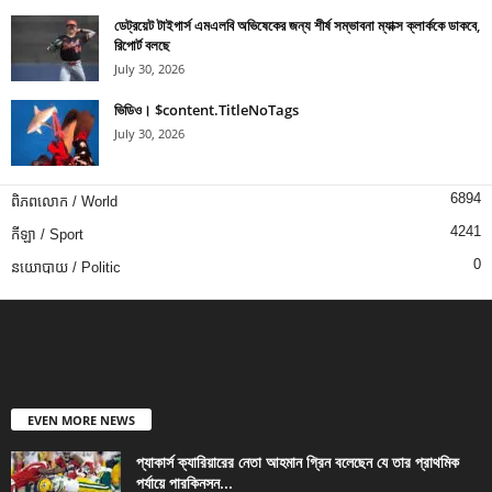
ডেট্রয়েট টাইগার্স এমএলবি অভিষেকের জন্য শীর্ষ সম্ভাবনা ম্যাক্স ক্লার্ককে ডাকবে,
রিপোর্ট বলছে
July 30, 2026
ভিডিও। $content.TitleNoTags
July 30, 2026
6894
ពិភពលោក / World
4241
កីឡា / Sport
0
នយោបាយ / Politic
EVEN MORE NEWS
প্যাকার্স ক্যারিয়ারের নেতা আহমান গ্রিন বলেছেন যে তার প্রাথমিক
পর্যায়ে পারকিনসন...