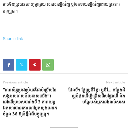
អាចមិនត្រូវបានបោះពុម្ពផ្សាយ សរសេរឡើងវិញ ឬចែកចាយឡើងវិញដោយគ្មានការ
អនុញ្ញាត។
Source link
Previous article
Next article
“រណសិរ្សប្រជាប្រិយគឺជាម៉ាទ្រីសនៃ
ផែនទី។ ផ្លែស្ត្របឺរី ផ្កា ប៊្លូបឺរី… កន្លែងដ៏
សង្គមសហសម័យរបស់យើង”៖
ល្អបំផុតដើម្បីជ្រើសរើសផ្លែឈើ និង
នៅលើប្រទេសបារាំងទី 3 ភាពយន្ត
បន្លែរបស់អ្នកនៅអាល់សាស
ឯកសារបានកោះហៅអ្នកស្នងមរតក
ចំនួន 36 ឱ្យបំភ្លឺអំពីបច្ចុប្បន្ន។