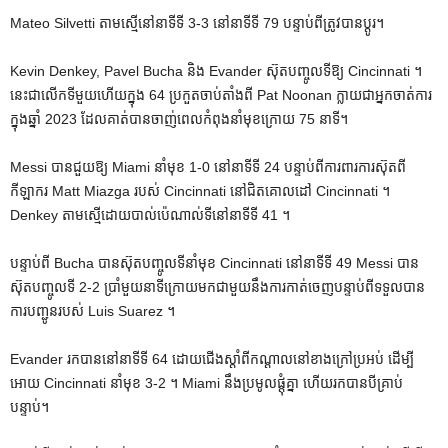
Mateo Silvetti តាមស្មើនៅនាទីទី 3-3 នៅនាទីទី 79 បន្ទាប់ពីត្រូវបានប្តូរ។
Kevin Denkey, Pavel Bucha និង Evander ស៊ុតបញ្ចូលទីឱ្យ Cincinnati ។
នេះជាលើកទីមួយហើយក្នុង 64 ប្រកួតចាប់តាំងពី Pat Noonan ក្លាយជាអ្នកចាត់ការ
ក្នុងឆ្នាំ 2023 ដែលគាត់បានចាញ់ពេលកំពុងនាំមុខក្រោយ 75 នាទី។
Messi បានជួយឱ្យ Miami នាំមុខ 1-0 នៅនាទីទី 24 បន្ទាប់ពីការពារការស៊ុតពី
កីឡាករ Matt Miazga របស់ Cincinnati នៅជិតគោលដៅ Cincinnati ។
Denkey តាមស្មើដោយបាល់ប៉េណាល់ទីនៅនាទីទី 41 ។
បន្ទាប់ពី Bucha បានស៊ុតបញ្ចូលទីនាំមុខ Cincinnati នៅនាទីទី 49 Messi បាន
ស៊ុតបញ្ចូលទី 2-2 ប្រាំមួយនាទីក្រោយមកជាមួយនឹងការកាត់ចេញបន្ទាប់ពីទទួលបាន
ការបញ្ជូនរបស់ Luis Suarez ។
Evander រកបាននៅនាទីទី 64 ដោយជើងស្តាំពីកណ្តាលនៅខាងក្រៅប្រអប់ ដើម្បី
អោយ Cincinnati នាំមុខ 3-2 ។ Miami នឹងប្រមូលផ្តុំគ្នា ហើយរកបានបីគ្រាប់
បន្ទាប់។