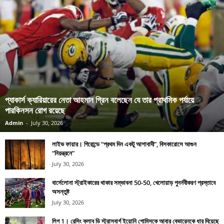
প্যাকার্স ক্যারিয়ারের নেতা আহমান গ্রিন বলেছেন যে তার প্রাথমিক পর্যায়ে
পারকিনসন রোগ রয়েছে
Admin
-
July 30, 2026
লাইভ ফায়ার। গিরোন্ডে “প্রথম দিন একটু আশাবাদী”, বিসকারোসে আগুন
“নিয়ন্ত্রনে”
July 30, 2026
বার্সেলোনা স্ট্রাইকারের থাকার সম্ভাবনা 50-50, খেলোয়াড় পুনর্নবীকরণ প্রস্তাবে
অসন্তুষ্ট
July 30, 2026
লিগ 1। রেসিং ক্লাব ডি স্ট্রাসবার্গ ইয়োনি গোমিসকে আবার বেভারেনকে ধার দিয়েছে