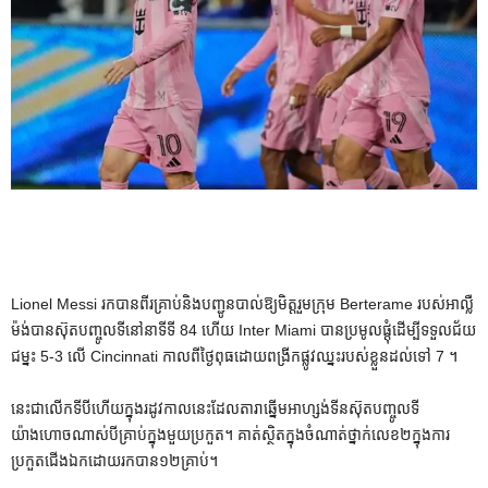
Lionel Messi រកបានពីរគ្រាប់និងបញ្ជូនបាល់ឱ្យមិត្តរួមក្រុម Berterame របស់អាល្លឺ
ម៉ង់បានស៊ុតបញ្ចូលទីនៅនាទីទី 84 ហើយ Inter Miami បានប្រមូលផ្ដុំដើម្បីទទួលជ័យ
ជម្នះ 5-3 លើ Cincinnati កាលពីថ្ងៃពុធដោយពង្រីកផ្លូវឈ្នះរបស់ខ្លួនដល់ទៅ 7 ។
នេះជាលើកទីបីហើយក្នុងរដូវកាលនេះដែលតារាឆ្នើមអាហ្សង់ទីនស៊ុតបញ្ចូលទី
យ៉ាងហោចណាស់បីគ្រាប់ក្នុងមួយប្រកួត។ គាត់​ស្ថិត​ក្នុង​ចំណាត់​ថ្នាក់​លេខ​២​ក្នុង​ការ​
ប្រកួត​ជើង​ឯក​ដោយ​រក​បាន​១២​គ្រាប់។