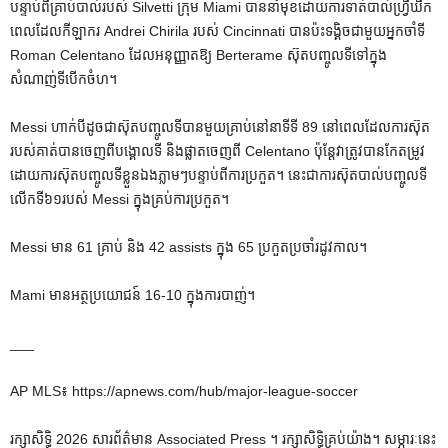
បន្ទាប់ពីគ្រាប់បាល់របស់ Silvetti ក្រុម Miami បាននាំមុខដោយការទាត់បាល់ហ្វ្រីឃីក
ពេលដែលកីឡាករ Andrei Chirila របស់ Cincinnati បានប៉ះទង្គិចជាមួយអ្នកចាំទី
Roman Celentano ដែលអនុញ្ញាតឱ្យ Berterame ស៊ុតបញ្ចូលទីទៅក្នុង
សំណាញ់ទីបើកចំហ។
Messi ហាក់បីដូចជាស៊ុតបញ្ចូលទីបានមួយគ្រាប់នៅនាទីទី 89 នៅពេលដែលការស៊ុត
របស់គាត់បានចេញពីបង្គោលទី និងផ្លាតចេញពី Celentano ប៉ុន្តែវាត្រូវបានកែតម្រូវ
ដោយការស៊ុតបញ្ចូលទីខ្លួនឯងភ្លាមៗបន្ទាប់ពីការប្រកួត។ នេះ​ជា​ការ​ស៊ុត​បាល់​បញ្ចូល​ទី​
លើក​ទី​៦១​របស់ Messi ក្នុង​គ្រប់​ការ​ប្រកួត។
Messi មាន 61 គ្រាប់ និង 42 assists ក្នុង 65 ប្រកួតប្រចាំរដូវកាល។
Mami មានអត្ថប្រយោជន៍ 16-10 ក្នុងការបាញ់។
___
AP MLS៖ https://apnews.com/hub/major-league-soccer
រក្សាសិទ្ធិ 2026 សារព័ត៌មាន Associated Press ។ រក្សាសិទ្ធិគ្រប់យ៉ាង។ សម្ភារៈនេះ