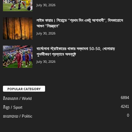
July 30, 2026
লাইভ ফায়ার। গিরোন্ডে “প্রথম দিন একটু আশাবাদী”, বিসকারোসে
আগুন “নিয়ন্ত্রনে”
July 30, 2026
বার্সেলোনা স্ট্রাইকারের থাকার সম্ভাবনা 50-50, খেলোয়াড়
পুনর্নবীকরণ প্রস্তাবে অসন্তুষ্ট
July 30, 2026
POPULAR CATEGORY
6894
ពិភពលោក / World
4241
កីឡា / Sport
0
នយោបាយ / Politic