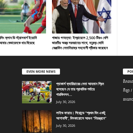
ং ক্লাব ডি স্ট্রাসবার্গ ইয়োনি
গাজায় গণহত্যা: ইস্রায়েলে 2,500 টিরও বেশি
বার বেভারেনকে ধার দিয়েছে
ভারতীয় অস্ত্র সরবরাহের সাথে, নরেন্দ্র মোদি
বেঞ্জামিন নেতানিয়াহুর সহযোগী স্বীকার করেছেন
EVEN MORE NEWS
PO
ពិភពល
প্যাকার্স ক্যারিয়ারের নেতা আহমান গ্রিন
বলেছেন যে তার প্রাথমিক পর্যায়ে
កីឡា /
পারকিনসন...
នយោបា
July 30, 2026
লাইভ ফায়ার। গিরোন্ডে “প্রথম দিন একটু
আশাবাদী”, বিসকারোসে আগুন “নিয়ন্ত্রনে”
July 30, 2026