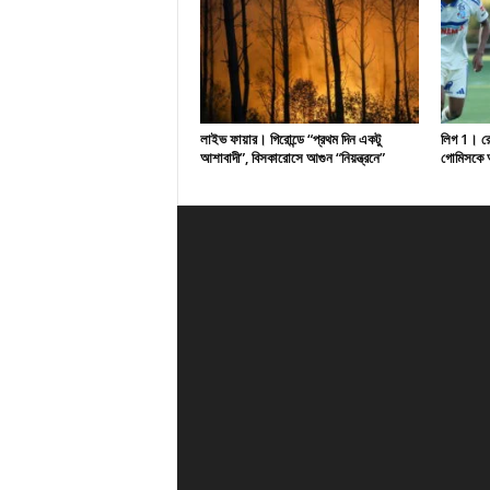
লাইভ ফায়ার। গিরোন্ডে “প্রথম দিন একটু
লিগ 1। রেসি
আশাবাদী”, বিসকারোসে আগুন “নিয়ন্ত্রনে”
গোমিসকে আ