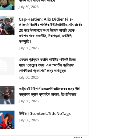
প্রথম দলে সাইন আপ করেছে
July 30, 2026
Cap-Haïtien: Alix Didier Fils-
Aimé বিভাগীয় পাবলিক ইউনিভার্সিটির নেটওয়ার্কের
20 বছর উদযাপনে অংশ নিচ্ছেন হাইতি থেকে
সর্বশেষ খবর: রাজনীতি, নিরাপত্তা, অর্থনীতি,
সংস্কৃতি।
July 30, 2026
একজন প্রাক্তন ফরাসি ফাইটার পাইলট চীনের
সাথে “গোয়েন্দা তথ্য” এবং “জাতীয় প্রতিরক্ষা
গোপনীয়তা প্রকাশের” জন্য অভিযুক্ত
July 30, 2026
ডেট্রয়েট টাইগার্স এমএলবি অভিষেকের জন্য শীর্ষ
সম্ভাবনা ম্যাক্স ক্লার্ককে ডাকবে, রিপোর্ট বলছে
July 30, 2026
ভিডিও। $content.TitleNoTags
July 30, 2026