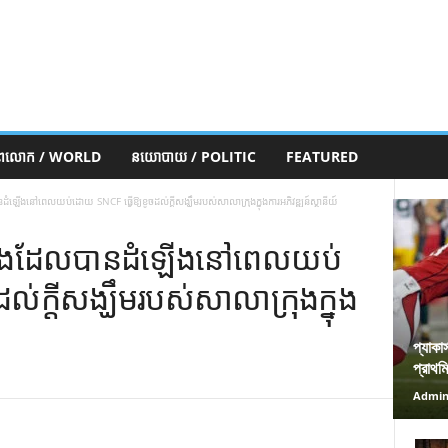
ភពលោក / WORLD
នយោបាយ / POLITIC
FEATURED
នៅពេលយប់ដោយ SNCF ធ្វើឱ្យខូចដល់ក្តីសង្ឃឹមរបស់សាលាក្រុងក្នុងការអភិវឌ្ឍន៍ស្ថានីយ៍
បងដែលបានដំឡើងនៅពេលយប់
់ក្តីសង្ឃឹមរបស់សាលាក្រុងក្នុង
প্যাকা
প্রাথম
Admi