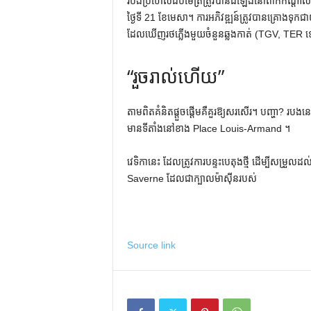
របងប្រហែលដប់ម៉ែត្រត្រូវបានដំឡើងនៅពាក់កណ្តាលអ
ថ្ងៃទី 21 ខែមេសា។ ការអភិវឌ្ឍន៍ត្រូវបានគ្រោងទុកជ
ដែលឃើញរថភ្លើងមួយចំនួនឆ្លងកាត់ (TGV, TER
“រួចរាល់ហើយ”
តាមពិតគំនិតផ្តួចផ្តើមគឺគួរឱ្យសរសើរ។ បញ្ហា? រ
មានទីតាំងនៅខាង Place Louis-Armand ។
វេទិកានេះ ដែលត្រូវការបន្ទះបេតុងថ្មី ដើម្បីសម្រួ
Saverne ដែលជាក្បាលម៉ាស៊ីនរបស់
Source link