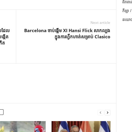
ពិភពល
កីឡា /
នយោបា
Next article
បៀបដែល
Barcelona ចាប់ផ្តើម XI Hansi Flick សាកល្បង
ង្កើត
ក្នុងការហ្វឹកហាត់សម្រាប់ Clasico
កើត