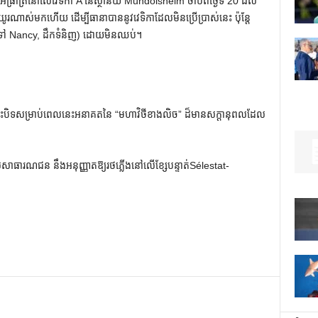
ធ្រាត្រនៅលើវេទិកា A នៃស្ថានីយ៍ Mundolsheim ចាប់ពីថ្ងៃទី 20 ដល់
ាយូរណាស់មកហើយ ដើម្បីធានាបាននូវវេទិកាដែលមិនប្រើប្រាស់នេះ ប៉ុន្តែ
 ទៅ Nancy, ដឹកទំនិញ) ដោយមិនឈប់។
បងនេះបិទសម្រាប់ពេលនេះអនាគតនៃ “មហាវិថីខាងលិច” ដ៏មានសក្តានុពលដែល
លដល់សាធារណជន នឹងអនុញ្ញាតឱ្យរថភ្លើងនៅលើខ្សែបន្ទាត់Sélestat-