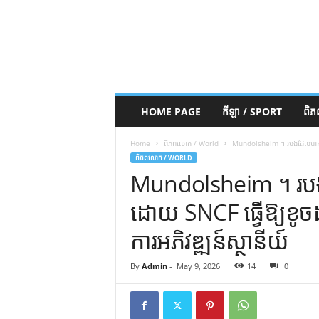
HOME PAGE
កីឡា / SPORT
ពិ
Home
ពិភពលោក / World
Mundolsheim ។ របងដែលបានដំឡើង
ពិភពលោក / WORLD
Mundolsheim ។ រ
ដោយ SNCF ធ្វើឱ្យខូចដល
ការអភិវឌ្ឍន៍ស្ថានីយ៍
By
Admin
-
May 9, 2026
14
0