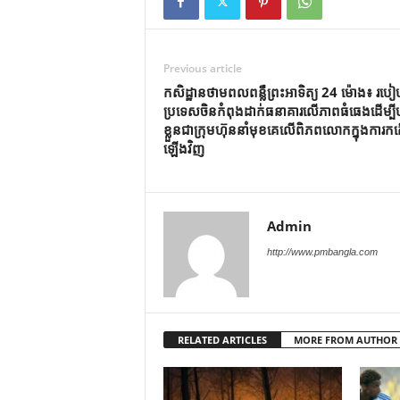
Previous article
កសិដ្ឋានថាមពលពន្លឺព្រះអាទិត្យ 24 ម៉ោង៖ រ
ប្រទេសចិនកំពុងដាក់ធនាគារលើភាពធំធេងដើម្បីប
ខ្លួនជាក្រុមហ៊ុននាំមុខគេលើពិភពលោកក្នុងការក
ឡើងវិញ
Admin
http://www.pmbangla.com
RELATED ARTICLES
MORE FROM AUTHOR