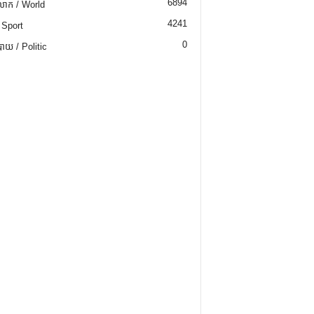
6894
ោក / World
4241
 Sport
0
យ / Politic