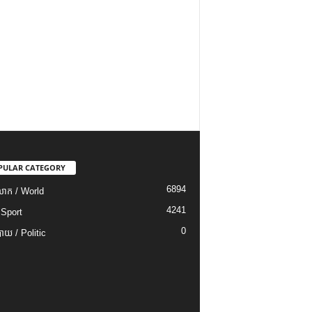
PULAR CATEGORY
6894
ោក / World
4241
 Sport
0
យ / Politic