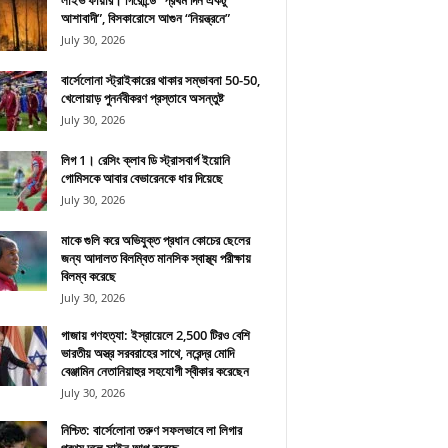
লাইভ ফায়ার। গিরোন্ডে “প্রথম দিন একটু
আশাবাদী”, বিসকারোসে আগুন “নিয়ন্ত্রনে”
July 30, 2026
বার্সেলোনা স্ট্রাইকারের থাকার সম্ভাবনা 50-50,
খেলোয়াড় পুনর্নবীকরণ প্রস্তাবে অসন্তুষ্ট
July 30, 2026
লিগ 1। রেসিং ক্লাব ডি স্ট্রাসবার্গ ইয়োনি
গোমিসকে আবার বেভারেনকে ধার দিয়েছে
July 30, 2026
মাকে গুলি করে অভিযুক্ত প্রধান কোচের ছেলের
জন্য আদালত বিলম্বিত মানসিক স্বাস্থ্য পরীক্ষায়
বিলম্ব করেছে
July 30, 2026
গাজায় গণহত্যা: ইস্রায়েলে 2,500 টিরও বেশি
ভারতীয় অস্ত্র সরবরাহের সাথে, নরেন্দ্র মোদি
বেঞ্জামিন নেতানিয়াহুর সহযোগী স্বীকার করেছেন
July 30, 2026
নিশ্চিত: বার্সেলোনা তরুণ সফলভাবে লা লিগার