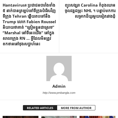
Hantavirus៖ ប្រជាជនបារាំងទាំង
ព្យុះសង្ឃរា Carolina កំពុងឈាន
៥ នាក់បានត្រឡប់ទៅទីក្រុងប៉ារីសវិញ
ចូលវគ្គជម្រុះ NHL ។ បន្ទាប់​មក​ការ​
ទីក្រុង Tehran ឆ្លើយតបទៅនឹង
សម្រាក​ដ៏​យូរ​មួយ​ទៀត​រវាង​ជុំ
Trump លោក Fabien Roussel
និយាយថាគាត់ “ត្រៀមខ្លួនជាស្រេច”
“Marshal នៅទីនេះយើង” នៅក្នុង
សាលាក្រុង RN … អ្វីដែលមិនត្រូវ
ខកខាននៅចុងសប្តាហ៍នេះ
Admin
http://www.pmbangla.com
RELATED ARTICLES
MORE FROM AUTHOR