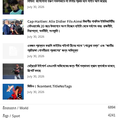
নিশ্চিত: বার্সেলোনা তরুণ সফলভাবে লা লিগার প্রথম দলে সাইন আপ করেছে
July 30, 2026
Cap-Haïtien: Alix Didier Fils-Aimé বিভাগীয় পাবলিক ইউনিভার্সিটির
নেটওয়ার্কের 20 বছর উদযাপনে অংশ নিচ্ছেন হাইতি থেকে সর্বশেষ খবর: রাজনীতি,
নিরাপত্তা, অর্থনীতি, সংস্কৃতি।
July 30, 2026
একজন প্রাক্তন ফরাসি ফাইটার পাইলট চীনের সাথে “গোয়েন্দা তথ্য” এবং “জাতীয়
প্রতিরক্ষা গোপনীয়তা প্রকাশের” জন্য অভিযুক্ত
July 30, 2026
ডেট্রয়েট টাইগার্স এমএলবি অভিষেকের জন্য শীর্ষ সম্ভাবনা ম্যাক্স ক্লার্ককে ডাকবে,
রিপোর্ট বলছে
July 30, 2026
ভিডিও। $content.TitleNoTags
July 30, 2026
6894
ពិភពលោក / World
4241
កីឡា / Sport