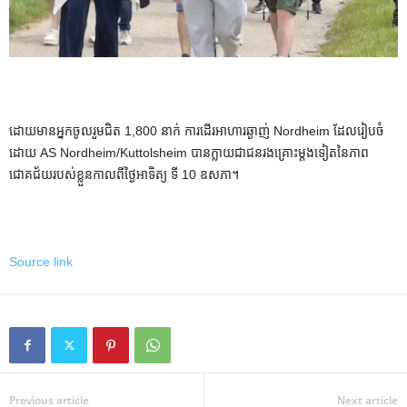
ដោយមានអ្នកចូលរួមជិត 1,800 នាក់ ការដើរអាហារឆ្ងាញ់ Nordheim ដែលរៀបចំ
ដោយ AS Nordheim/Kuttolsheim បានក្លាយជាជនរងគ្រោះម្តងទៀតនៃភាព
ជោគជ័យរបស់ខ្លួនកាលពីថ្ងៃអាទិត្យ ទី 10 ឧសភា។
Source link
Previous article
Next article