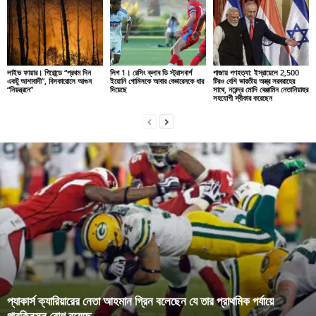
লাইভ ফায়ার। গিরোন্ডে “প্রথম দিন
লিগ 1। রেসিং ক্লাব ডি স্ট্রাসবার্গ
গাজায় গণহত্যা: ইস্রায়েলে 2,500
একটু আশাবাদী”, বিসকারোসে আগুন
ইয়োনি গোমিসকে আবার বেভারেনকে ধার
টিরও বেশি ভারতীয় অস্ত্র সরবরাহের
“নিয়ন্ত্রনে”
দিয়েছে
সাথে, নরেন্দ্র মোদি বেঞ্জামিন নেতানিয়াহুর
সহযোগী স্বীকার করেছেন
প্যাকার্স ক্যারিয়ারের নেতা আহমান গ্রিন বলেছেন যে তার প্রাথমিক পর্যায়ে
পারকিনসন রোগ রয়েছে