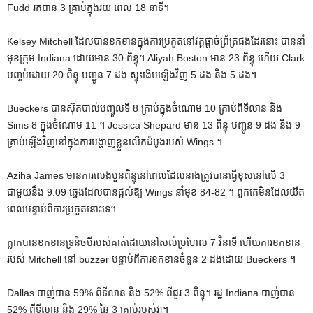
Fudd រកបាន 3 គ្រាប់ក្នុងរយៈពេល 18 នាទី។
Kelsey Mitchell ដែល​បាន​ខក​ខាន​ក្នុង​ការ​ប្រកួត​នៅ​វគ្គ​ផ្តាច់ព្រ័ត្រ​ផង​ដែរ​នោះ បាន​នាំ​
មុខ​ក្រុម Indiana ដោយ​មាន 30 ពិន្ទុ។ Aliyah Boston មាន 23 ពិន្ទុ ហើយ Clark
បញ្ចប់ដោយ 20 ពិន្ទុ បញ្ជូន 7 ដង ស្ទុះងើបឡើងវិញ 5 ដង និង 5 ដង។
Bueckers បានស៊ុតបាល់បញ្ចូលទី 8 គ្រាប់ក្នុងចំណោម 10 គ្រាប់ពីទីលាន និង
Sims 8 ក្នុងចំណោម 11 ។ Jessica Shepard មាន 13 ពិន្ទុ បញ្ជូន 9 ដង និង 9
គ្រាប់ឡើងវិញនៅក្នុងការបង្ហាញខ្លួនលើកដំបូងរបស់ Wings ។
Aziha James មាន​ការ​លេង​បួន​ពិន្ទុ​នៅ​ពេល​ដែល​នាង​ត្រូវ​បាន​ធ្វើ​ខុស​នៅ​លើ 3
ជាមួយ​នឹង 9:09 ឆ្វេង​ដែល​បាន​ផ្តល់​ឱ្យ Wings នាំមុខ 84-82 ។ ពួក​គេ​មិន​ដែល​យឺត​
ពេល​បន្ទាប់​ពី​ការ​ប្រកួត​នោះ​ទេ។
ក្លាកបានខកខានទ្រនិចបីរបស់គាត់ដោយនៅសល់ប្រហែល 7 វិនាទី ហើយការខកខាន
របស់ Mitchell នៅ buzzer បន្ទាប់ពីការខកខានចំនួន 2 ដងដោយ Bueckers ។
Dallas បាញ់បាន 59% ពីទីលាន និង 52% ពីជួរ 3 ពិន្ទុ។ រដ្ឋ Indiana បាញ់បាន
52% ពីទីលាន និង 29% នៃ 3 គ្រាប់របស់វា។