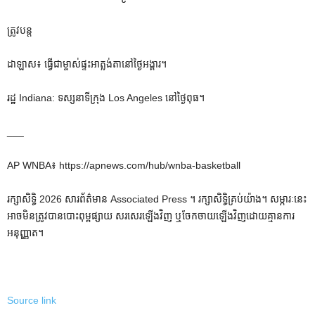
ត្រូវបន្ត
ដាឡាស៖ ធ្វើជាម្ចាស់ផ្ទះអាត្លង់តានៅថ្ងៃអង្គារ។
រដ្ឋ Indiana: ទស្សនាទីក្រុង Los Angeles នៅថ្ងៃពុធ។
___
AP WNBA៖ https://apnews.com/hub/wnba-basketball
រក្សាសិទ្ធិ 2026 សារព័ត៌មាន Associated Press ។ រក្សាសិទ្ធិគ្រប់យ៉ាង។ សម្ភារៈនេះ
អាចមិនត្រូវបានបោះពុម្ពផ្សាយ សរសេរឡើងវិញ ឬចែកចាយឡើងវិញដោយគ្មានការ
អនុញ្ញាត។
Source link