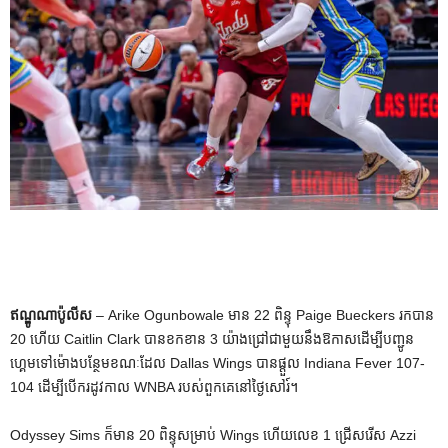
ឥណ្ឌូណាប៉ូលីស
– Arike Ogunbowale មាន 22 ពិន្ទុ Paige Bueckers រកបាន
20 ហើយ Caitlin Clark បានខកខាន 3 យ៉ាងជ្រៅជាមួយនឹងឱកាសដើម្បីបញ្ជូន
ហ្គេមទៅម៉ោងបន្ថែមខណៈដែល Dallas Wings បានផ្តួល Indiana Fever 107-
104 ដើម្បីបើករដូវកាល WNBA របស់ពួកគេនៅថ្ងៃសៅរ៍។
Odyssey Sims ក៏មាន 20 ពិន្ទុសម្រាប់ Wings ហើយលេខ 1 ជ្រើសរើស Azzi