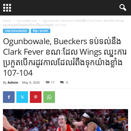
Home
Uncategorized
Ogunbowale, Bueckers ទប់ទល់នឹង Clark Fever ខណៈដែល Wings
ឈ្នះការប្រកួតបើករដូវកាលដែលរំពឹងទុកយ៉ាងខ្លាំង 107-104
UNCATEGORIZED
កីឡា / SPORT
Ogunbowale, Bueckers ទប់ទល់នឹង
Clark Fever ខណៈដែល Wings ឈ្នះការ
ប្រកួតបើករដូវកាលដែលរំពឹងទុកយ៉ាងខ្លាំង
107-104
By
Admin
-
May 9, 2026
17
0