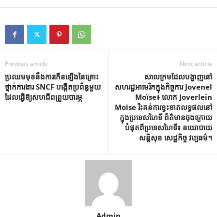
Previous article
Next article
ប្រឈមមុខនឹងការកើនឡើងនៃគ្រោះ
សាលក្រមដែលបង្ហាញនៅ
ថ្នាក់ការងារ SNCF បង្កើតប្រព័ន្ធមួយ
សហរដ្ឋអាមេរិកក្នុងកិច្ចការ Jovenel
ដែលធ្វើឱ្យសហជីពព្រួយបារម្ភ
Moïse៖ លោក Joverlein
Moïse រិះគន់ការខ្វះខាតលទ្ធផលនៅ
ក្នុងប្រទេសហៃទី ព័ត៌មានចុងក្រោយ
បំផុតពីប្រទេសហៃទី៖ នយោបាយ
សន្តិសុខ សេដ្ឋកិច្ច វប្បធម៌។
Admin