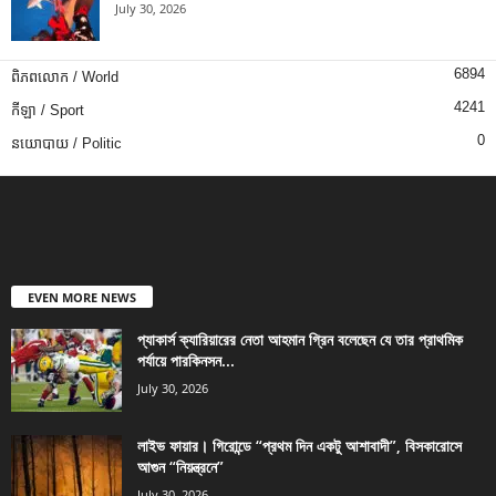
July 30, 2026
6894
ពិភពលោក / World
4241
កីឡា / Sport
0
នយោបាយ / Politic
EVEN MORE NEWS
প্যাকার্স ক্যারিয়ারের নেতা আহমান গ্রিন বলেছেন যে তার প্রাথমিক
পর্যায়ে পারকিনসন...
July 30, 2026
লাইভ ফায়ার। গিরোন্ডে “প্রথম দিন একটু আশাবাদী”, বিসকারোসে
আগুন “নিয়ন্ত্রনে”
July 30, 2026