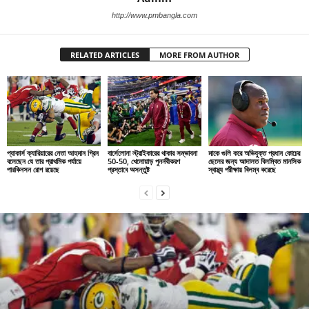
http://www.pmbangla.com
RELATED ARTICLES
MORE FROM AUTHOR
প্যাকার্স ক্যারিয়ারের নেতা আহমান গ্রিন
বার্সেলোনা স্ট্রাইকারের থাকার সম্ভাবনা
মাকে গুলি করে অভিযুক্ত প্রধান কোচের
বলেছেন যে তার প্রাথমিক পর্যায়ে
50-50, খেলোয়াড় পুনর্নবীকরণ
ছেলের জন্য আদালত বিলম্বিত মানসিক
পারকিনসন রোগ রয়েছে
প্রস্তাবে অসন্তুষ্ট
স্বাস্থ্য পরীক্ষায় বিলম্ব করেছে