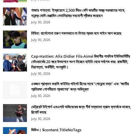
গাজায় গণহত্যা: ইস্রায়েলে 2,500 টিরও বেশি ভারতীয় অস্ত্র সরবরাহের সাথে,
নরেন্দ্র মোদি বেঞ্জামিন নেতানিয়াহুর সহযোগী স্বীকার করেছেন
July 30, 2026
নিশ্চিত: বার্সেলোনা তরুণ সফলভাবে লা লিগার প্রথম দলে সাইন আপ করেছে
July 30, 2026
Cap-Haïtien: Alix Didier Fils-Aimé বিভাগীয় পাবলিক ইউনিভার্সিটির
নেটওয়ার্কের 20 বছর উদযাপনে অংশ নিচ্ছেন হাইতি থেকে সর্বশেষ খবর: রাজনীতি,
নিরাপত্তা, অর্থনীতি, সংস্কৃতি।
July 30, 2026
একজন প্রাক্তন ফরাসি ফাইটার পাইলট চীনের সাথে “গোয়েন্দা তথ্য” এবং “জাতীয়
প্রতিরক্ষা গোপনীয়তা প্রকাশের” জন্য অভিযুক্ত
July 30, 2026
ডেট্রয়েট টাইগার্স এমএলবি অভিষেকের জন্য শীর্ষ সম্ভাবনা ম্যাক্স ক্লার্ককে ডাকবে,
রিপোর্ট বলছে
July 30, 2026
ভিডিও। $content.TitleNoTags