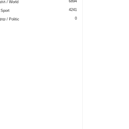
6894
ោក / World
4241
 Sport
0
យ / Politic