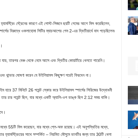
ম হ্যামস্ট্রিং স্ট্রেনের কারণে এই পোস্ট-সিজনে ছয়টি গেমের আগে মিস করেছিলেন,
্পার্সের বিরুদ্ধে ওকলাহোমা সিটির ম্যাচআপের গেম 2-এর দ্বিতীয়ার্ধে বাদ পড়েছিলেন৷
ে।
খা যায়, তারপর বেঞ্চ থেকে নেমে আসে এবং দ্বিতীয় কোয়ার্টারে খেলতে পারেনি।
েন এবং থান্ডার ঘোষণা করেন যে উইলিয়ামস কিছুক্ষণ পরেই ফিরবেন না।
রে 37 মিনিটে 26 পয়েন্ট স্কোর করে উইলিয়ামস স্পার্সের সিরিজের উদ্বোধনী
 তার চার পয়েন্ট ছিল, যার মধ্যে একটি অ্যালি-ওপ ডাঙ্ক ছিল 2:12 সময় বাকি।
হবে।
 মধ্যে 55টি মিস করেছেন, যার মধ্যে প্লে-অফ রয়েছে। এই অনুপস্থিতির মধ্যে,
র হ্যামস্ট্রিংয়ের সাথে সম্পর্কিত – নিয়মিত মৌসুমে ডানটির জন্য তার 30টি খেলা