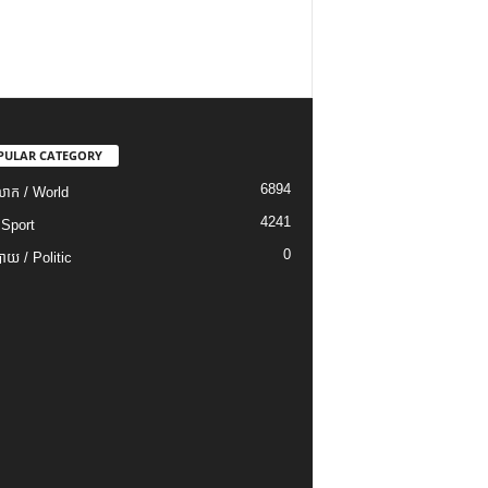
PULAR CATEGORY
6894
ោក / World
4241
 Sport
0
យ / Politic