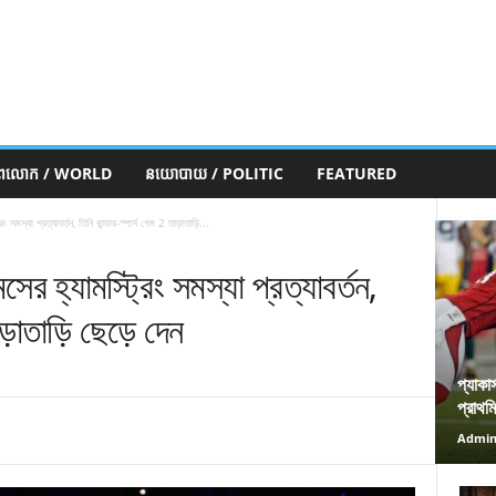
ភពលោក / WORLD
នយោបាយ / POLITIC
FEATURED
সমস্যা প্রত্যাবর্তন, তিনি থান্ডার-স্পার্স গেম 2 তাড়াতাড়ি...
র হ্যামস্ট্রিং সমস্যা প্রত্যাবর্তন,
াড়াতাড়ি ছেড়ে দেন
প্যাকা
প্রাথম
Admi