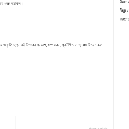
ពិភពល
ায় খরচ হয়েছিল।
កីឡា /
នយោបា
 অনুমতি ছাড়া এই উপাদান প্রকাশ, সম্প্রচার, পুনর্লিখিত বা পুনরায় বিতরণ করা
Next article