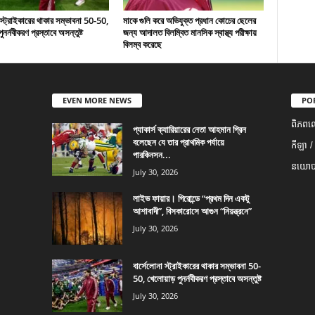
 স্ট্রাইকারের থাকার সম্ভাবনা 50-50,
মাকে গুলি করে অভিযুক্ত প্রধান কোচের ছেলের
ুনর্নবীকরণ প্রস্তাবে অসন্তুষ্ট
জন্য আদালত বিলম্বিত মানসিক স্বাস্থ্য পরীক্ষায়
বিলম্ব করেছে
EVEN MORE NEWS
PO
ពិភពល
প্যাকার্স ক্যারিয়ারের নেতা আহমান গ্রিন
বলেছেন যে তার প্রাথমিক পর্যায়ে
កីឡា /
পারকিনসন...
នយោបា
July 30, 2026
লাইভ ফায়ার। গিরোন্ডে “প্রথম দিন একটু
আশাবাদী”, বিসকারোসে আগুন “নিয়ন্ত্রনে”
July 30, 2026
বার্সেলোনা স্ট্রাইকারের থাকার সম্ভাবনা 50-
50, খেলোয়াড় পুনর্নবীকরণ প্রস্তাবে অসন্তুষ্ট
July 30, 2026