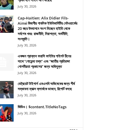
প্রথম দলে সাইন আপ করেছে
July 30, 2026
Cap-Haïtien: Alix Didier Fils-
Aimé বিভাগীয় পাবলিক ইউনিভার্সিটির নেটওয়ার্কের
20 বছর উদযাপনে অংশ নিচ্ছেন হাইতি থেকে
সর্বশেষ খবর: রাজনীতি, নিরাপত্তা, অর্থনীতি,
সংস্কৃতি।
July 30, 2026
একজন প্রাক্তন ফরাসি ফাইটার পাইলট চীনের
সাথে “গোয়েন্দা তথ্য” এবং “জাতীয় প্রতিরক্ষা
গোপনীয়তা প্রকাশের” জন্য অভিযুক্ত
July 30, 2026
ডেট্রয়েট টাইগার্স এমএলবি অভিষেকের জন্য শীর্ষ
সম্ভাবনা ম্যাক্স ক্লার্ককে ডাকবে, রিপোর্ট বলছে
July 30, 2026
ভিডিও। $content.TitleNoTags
July 30, 2026