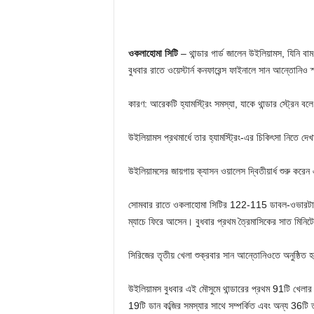
ওকলাহোমা সিটি
– থান্ডার গার্ড জালেন উইলিয়ামস, যিনি বা
বুধবার রাতে ওয়েস্টার্ন কনফারেন্স ফাইনালে সান আন্তোনিও স
কারণ: আরেকটি হ্যামস্ট্রিং সমস্যা, যাকে থান্ডার স্ট্রেন বল
উইলিয়ামস প্রথমার্ধে তার হ্যামস্ট্রিং-এর চিকিৎসা নিতে দে
উইলিয়ামসের জায়গায় ক্যাসন ওয়ালেস দ্বিতীয়ার্ধ শুরু কর
সোমবার রাতে ওকলাহোমা সিটির 122-115 ডাবল-ওভারটাইম হা
ম্যাচে ফিরে আসেন। বুধবার প্রথম ত্রৈমাসিকের সাত মিনিটে
সিরিজের তৃতীয় খেলা শুক্রবার সান আন্তোনিওতে অনুষ্ঠিত 
উইলিয়ামস বুধবার এই মৌসুমে থান্ডারের প্রথম 91টি খেলার
19টি ডান কব্জির সমস্যার সাথে সম্পর্কিত এবং অন্য 36টি তা