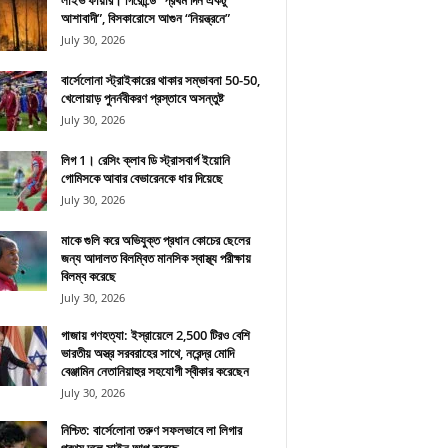
লাইভ ফায়ার। গিরোন্ডে “প্রথম দিন একটু
আশাবাদী”, বিসকারোসে আগুন “নিয়ন্ত্রনে”
July 30, 2026
বার্সেলোনা স্ট্রাইকারের থাকার সম্ভাবনা 50-50,
খেলোয়াড় পুনর্নবীকরণ প্রস্তাবে অসন্তুষ্ট
July 30, 2026
লিগ 1। রেসিং ক্লাব ডি স্ট্রাসবার্গ ইয়োনি
গোমিসকে আবার বেভারেনকে ধার দিয়েছে
July 30, 2026
মাকে গুলি করে অভিযুক্ত প্রধান কোচের ছেলের
জন্য আদালত বিলম্বিত মানসিক স্বাস্থ্য পরীক্ষায়
বিলম্ব করেছে
July 30, 2026
গাজায় গণহত্যা: ইস্রায়েলে 2,500 টিরও বেশি
ভারতীয় অস্ত্র সরবরাহের সাথে, নরেন্দ্র মোদি
বেঞ্জামিন নেতানিয়াহুর সহযোগী স্বীকার করেছেন
July 30, 2026
নিশ্চিত: বার্সেলোনা তরুণ সফলভাবে লা লিগার