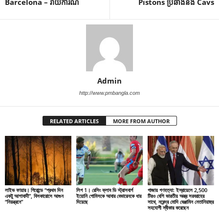
Barcelona – រាយការណ៍
Pistons ប្រឆាំងនឹង Cavs
Admin
http://www.pmbangla.com
RELATED ARTICLES
MORE FROM AUTHOR
লাইভ ফায়ার। গিরোন্ডে “প্রথম দিন
লিগ 1। রেসিং ক্লাব ডি স্ট্রাসবার্গ
গাজায় গণহত্যা: ইস্রায়েলে 2,500
একটু আশাবাদী”, বিসকারোসে আগুন
ইয়োনি গোমিসকে আবার বেভারেনকে ধার
টিরও বেশি ভারতীয় অস্ত্র সরবরাহের
“নিয়ন্ত্রনে”
দিয়েছে
সাথে, নরেন্দ্র মোদি বেঞ্জামিন নেতানিয়াহুর
সহযোগী স্বীকার করেছেন