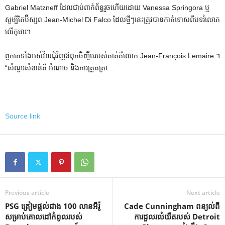
Gabriel Matzneff ដែលជាប់ពាក់ព័ន្ធរួចហើយដោយ Vanessa Springora ឬ
សូម្បីតែប៊ីស្សព Jean-Michel Di Falco ដែលថ្មីៗនេះត្រូវបានកាត់ទោសពីបទរំលោភ
លើកុមារ។
ពួកគេទាំងអស់វិលជុំវិញឪពុកចិញ្ចឹមរបស់គាត់គឺលោក Jean-François Lemaire ។
“សំណួរសំខាន់គឺ អំណាច និងការត្រួតត្រា…
Source link
Previous article
Next article
PSG ត្រៀម​ផ្តល់​ជាង 100 លាន​អឺរ៉ូ​
Cade Cunningham ពន្យល់ពី
សម្រាប់​គោលដៅ​កំពូល​របស់
ការដួលរលំយឺតរបស់ Detroit