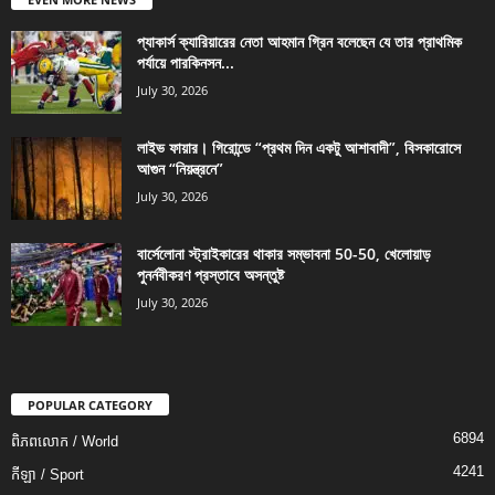
প্যাকার্স ক্যারিয়ারের নেতা আহমান গ্রিন বলেছেন যে তার প্রাথমিক
পর্যায়ে পারকিনসন...
July 30, 2026
লাইভ ফায়ার। গিরোন্ডে “প্রথম দিন একটু আশাবাদী”, বিসকারোসে
আগুন “নিয়ন্ত্রনে”
July 30, 2026
বার্সেলোনা স্ট্রাইকারের থাকার সম্ভাবনা 50-50, খেলোয়াড়
পুনর্নবীকরণ প্রস্তাবে অসন্তুষ্ট
July 30, 2026
POPULAR CATEGORY
6894
ពិភពលោក / World
4241
កីឡា / Sport