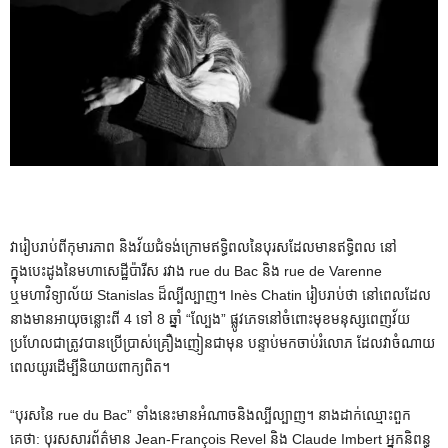
វារៀបរាប់ពីកុមារភាព និងវ័យជំទង់ក្រោមឥទិ្ធពលនៃបុរសដែលមានឥទ្ធិពល នៅ
ក្នុងបេះដូងនៃមហាសេដ្ឋីប៉ារីស រវាង rue du Bac និង rue de Varenne
ឬមហាវិទ្យាល័យ Stanislas ដ៏ល្បីល្បាញ។ Inès Chatin រៀបរាប់ថា នៅពេលដែល
នាងមានអាយុចន្លោះពី 4 ទៅ 8 ឆ្នាំ “ល្បែង” ផ្លូវភេទនៅចំពោះមុខមនុស្សពេញវ័យ
ប្រហែលជាត្រូវបានប្រើប្រាស់គ្រឿងញៀនជាមុន បន្ទាប់មកចាប់រំលោភ ដែលវាចំណាយ
ពេលយូរដើម្បីនិយាយពាក្យពិត។
“បុរសនៃ rue du Bac” ទាំងនេះមានអំណាចនិងល្បីល្បាញ។ នាងដាក់ឈ្មោះពួក
គេថា: បុរសសារព័ត៌មាន Jean-François Revel និង Claude Imbert អ្នកនិពន្ធ