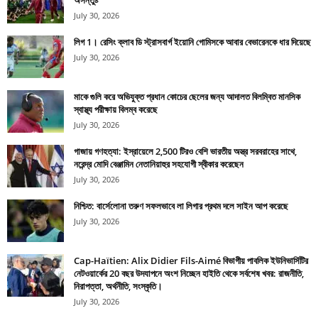
অসন্তুষ্ট
July 30, 2026
লিগ 1। রেসিং ক্লাব ডি স্ট্রাসবার্গ ইয়োনি গোমিসকে আবার বেভারেনকে ধার দিয়েছে
July 30, 2026
মাকে গুলি করে অভিযুক্ত প্রধান কোচের ছেলের জন্য আদালত বিলম্বিত মানসিক
স্বাস্থ্য পরীক্ষায় বিলম্ব করেছে
July 30, 2026
গাজায় গণহত্যা: ইস্রায়েলে 2,500 টিরও বেশি ভারতীয় অস্ত্র সরবরাহের সাথে,
নরেন্দ্র মোদি বেঞ্জামিন নেতানিয়াহুর সহযোগী স্বীকার করেছেন
July 30, 2026
নিশ্চিত: বার্সেলোনা তরুণ সফলভাবে লা লিগার প্রথম দলে সাইন আপ করেছে
July 30, 2026
Cap-Haïtien: Alix Didier Fils-Aimé বিভাগীয় পাবলিক ইউনিভার্সিটির
নেটওয়ার্কের 20 বছর উদযাপনে অংশ নিচ্ছেন হাইতি থেকে সর্বশেষ খবর: রাজনীতি,
নিরাপত্তা, অর্থনীতি, সংস্কৃতি।
July 30, 2026