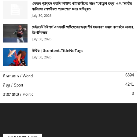
একজন প্রাক্তন ফরাসি ফাইটার পাইলট চীনের সাথে “গোয়েন্দা তথ্য” এবং “জাতীয়
প্রতিরক্ষা গোপনীয়তা প্রকাশের” জন্য অভিযুক্ত
July 30, 2026
ডেট্রয়েট টাইগার্স এমএলবি অভিষেকের জন্য শীর্ষ সম্ভাবনা ম্যাক্স ক্লার্ককে ডাকবে,
রিপোর্ট বলছে
July 30, 2026
ভিডিও। $content.TitleNoTags
July 30, 2026
6894
ពិភពលោក / World
4241
កីឡា / Sport
0
នយោបាយ / Politic
EVEN MORE NEWS