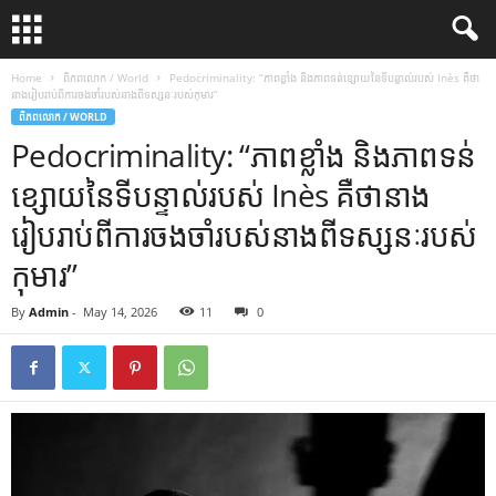
Home
ពិភពលោក / World
Pedocriminality: “ភាពខ្លាំង និងភាពទន់ខ្សោយនៃទីបន្ទាល់របស់ Inès គឺថា
នាងរៀបរាប់ពីការចងចាំរបស់នាងពីទស្សនៈរបស់កុមារ”
ពិភពលោក / WORLD
Pedocriminality: “ភាពខ្លាំង និងភាពទន់
ខ្សោយនៃទីបន្ទាល់របស់ Inès គឺថានាង
រៀបរាប់ពីការចងចាំរបស់នាងពីទស្សនៈរបស់
កុមារ”
By
Admin
-
May 14, 2026
11
0