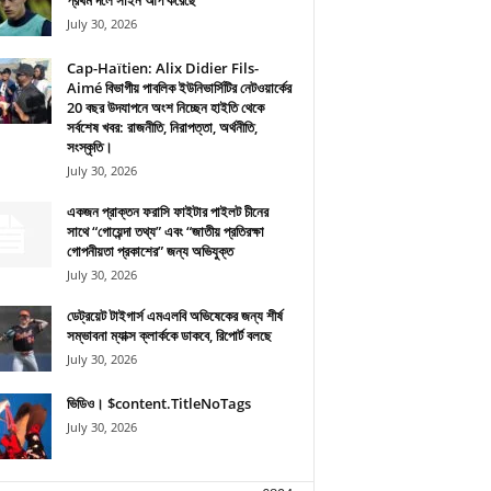
প্রথম দলে সাইন আপ করেছে
July 30, 2026
Cap-Haïtien: Alix Didier Fils-
Aimé বিভাগীয় পাবলিক ইউনিভার্সিটির নেটওয়ার্কের
20 বছর উদযাপনে অংশ নিচ্ছেন হাইতি থেকে
সর্বশেষ খবর: রাজনীতি, নিরাপত্তা, অর্থনীতি,
সংস্কৃতি।
July 30, 2026
একজন প্রাক্তন ফরাসি ফাইটার পাইলট চীনের
সাথে “গোয়েন্দা তথ্য” এবং “জাতীয় প্রতিরক্ষা
গোপনীয়তা প্রকাশের” জন্য অভিযুক্ত
July 30, 2026
ডেট্রয়েট টাইগার্স এমএলবি অভিষেকের জন্য শীর্ষ
সম্ভাবনা ম্যাক্স ক্লার্ককে ডাকবে, রিপোর্ট বলছে
July 30, 2026
ভিডিও। $content.TitleNoTags
July 30, 2026