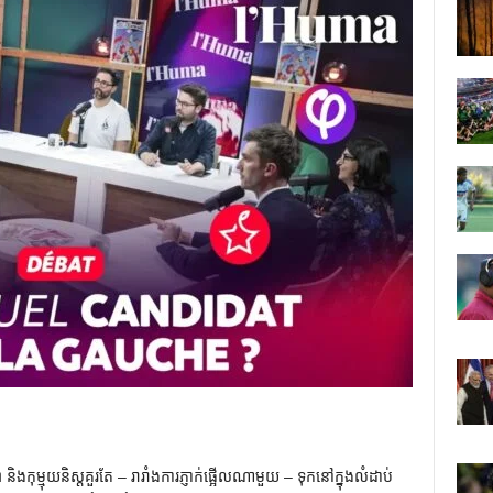
ា និងកុម្មុយនិស្តគួរតែ – រារាំងការភ្ញាក់ផ្អើលណាមួយ – ទុកនៅក្នុងលំដាប់