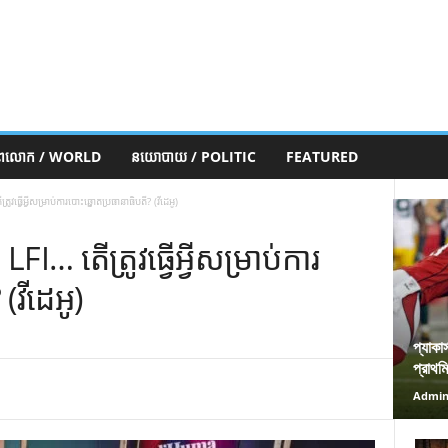
ភពលោក / WORLD
នយោបាយ / POLITIC
FEATURED
ធ្វើអ្វីសម្រាប់ការបោះឆ្នោតប្រធានាធិបតី? (វីដេអូ)
I… តើត្រូវធ្វើអ្វីសម្រាប់ការ
(វីដេអូ)
প্যাকা
প্রাথম
Admi