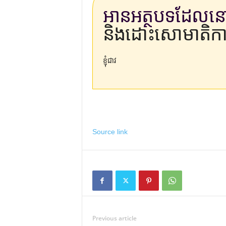
អានអត្ថបទដែល
និងដោះសោមាតិកា
ខ្ញុំជាវ
Source link
Previous article