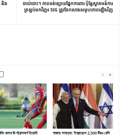
s និង
បាល់បោះ។ ភាពទន់ខ្សោយផ្នែកការពារ ប៉ុន្តែស្វាគមន៍ការ
ត្រឡប់មកវិញ៖ SIG ត្រូវតែកសាងសមូហភាពឡើងវិញ
ং ক্লাব ডি স্ট্রাসবার্গ ইয়োনি
গাজায় গণহত্যা: ইস্রায়েলে 2,500 টিরও বেশি