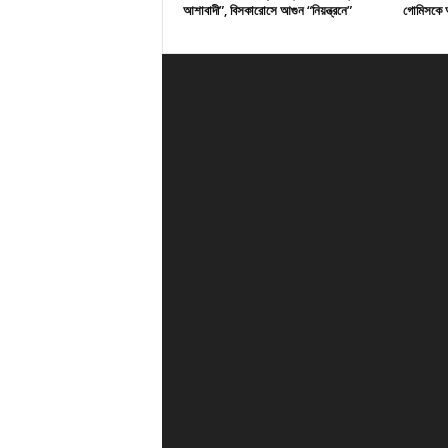
আশাবাদী”, বিসকারোসে আগুন “নিয়ন্ত্রনে”
গোমিসকে আ