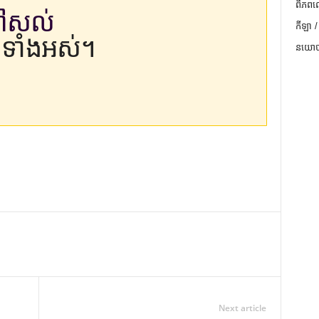
ពិភពល
នៅសល់
កីឡា /
ទាំងអស់។
នយោបា
Next article