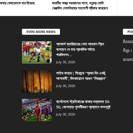
বার বেভারেনকে ধার দিয়েছে
ভারতীয় অস্ত্র সরবরাহের সাথে, নরেন্দ্র মোদি
বেঞ্জামিন নেতানিয়াহুর সহযোগী স্বীকার করেছেন
EVEN MORE NEWS
PO
ពិភពល
প্যাকার্স ক্যারিয়ারের নেতা আহমান গ্রিন
বলেছেন যে তার প্রাথমিক পর্যায়ে
កីឡា /
পারকিনসন...
នយោបា
July 30, 2026
লাইভ ফায়ার। গিরোন্ডে “প্রথম দিন একটু
আশাবাদী”, বিসকারোসে আগুন “নিয়ন্ত্রনে”
July 30, 2026
বার্সেলোনা স্ট্রাইকারের থাকার সম্ভাবনা 50-
50, খেলোয়াড় পুনর্নবীকরণ প্রস্তাবে অসন্তুষ্ট
July 30, 2026