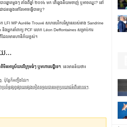
ះឆ្នោតម្តងៗ តាំងពីឆ្នាំ ២០១៤ មក តើឆ្វេងនិយមចាញ់ ឬអាចឈ្នះ? នៅ​
ជន​ឆ្វេង​នៅ​តែ​អាច​ធ្វើ​បាន​ឬ?
ាំយក LFI MP Aurélie Trouvé សហសេវិកបរិស្ថានរបស់នាង Sandrine
និងអ្នកនាំពាក្យ PCF លោក Léon Deffontaines សម្រាប់ការ
តីដែលមានហានិភ័យខ្ពស់។
រោយ…
ាតិមិនអាស្រ័យលើក្រុមធំៗ ឬមហាសេដ្ឋីទេ។
. នេះមានន័យថា៖
ង
. ប៉ុន្តែក៏អញ្ចឹងដែរ។
ថាប្រព័ន្ធផ្សព្វផ្សាយផ្សេងទៀតទទួលបានអត្ថប្រយោជន៍ពីនោះទេ។
.