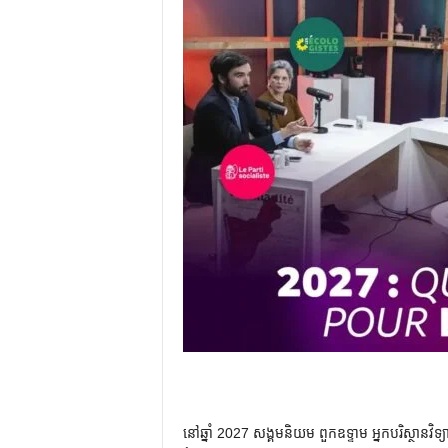
នៅឆ្នាំ 2027 សង្គមនិយម ពួកឧទ្ទាម អ្នកបរិស្ថានវិទ្យ