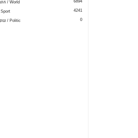
6894
ោក / World
4241
 Sport
0
យ / Politic