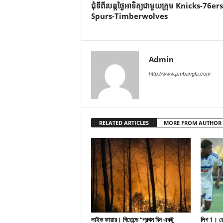
ជុំទីពីរបន្តថ្ងៃអាទិត្យជាមួយក្រុម Knicks-76er
Spurs-Timberwolves
Admin
http://www.pmbangla.com
RELATED ARTICLES
MORE FROM AUTHOR
লাইভ ফায়ার। গিরোন্ডে “প্রথম দিন একটু
লিগ 1। রেসি