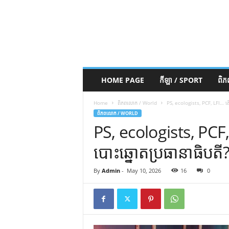
HOME PAGE
កីឡា / SPORT
ពិ
Home
ពិភពលោក / World
PS, ecologists, PCF, LFI… តើត្រូវ
ពិភពលោក / WORLD
PS, ecologists, PCF, LF
បោះឆ្នោតប្រធានាធិបតី? 
By
Admin
-
May 10, 2026
16
0