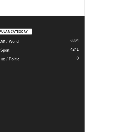
PULAR CATEGORY
6894
ោក / World
4241
 Sport
0
យ / Politic