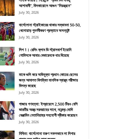
লাইভ ফায়ার। গিরোন্ডে “প্রথম দিন একটু
আশাবাদী”, বিসকারোসে আগুন “নিয়ন্ত্রনে”
July 30, 2026
বার্সেলোনা স্ট্রাইকারের থাকার সম্ভাবনা 50-50,
খেলোয়াড় পুনর্নবীকরণ প্রস্তাবে অসন্তুষ্ট
July 30, 2026
লিগ 1। রেসিং ক্লাব ডি স্ট্রাসবার্গ ইয়োনি
গোমিসকে আবার বেভারেনকে ধার দিয়েছে
July 30, 2026
মাকে গুলি করে অভিযুক্ত প্রধান কোচের ছেলের
জন্য আদালত বিলম্বিত মানসিক স্বাস্থ্য পরীক্ষায়
বিলম্ব করেছে
July 30, 2026
গাজায় গণহত্যা: ইস্রায়েলে 2,500 টিরও বেশি
ভারতীয় অস্ত্র সরবরাহের সাথে, নরেন্দ্র মোদি
বেঞ্জামিন নেতানিয়াহুর সহযোগী স্বীকার করেছেন
July 30, 2026
নিশ্চিত: বার্সেলোনা তরুণ সফলভাবে লা লিগার