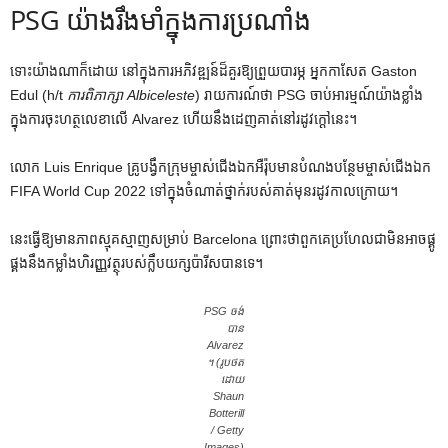
PSG យ៉ាងរឹងមាំក្នុងការប្រណាំង
ទោះយ៉ាងណាក៏ដោយ នៅក្នុងការអភិវឌ្ឍន៍ដ៏គួរឱ្យព្រួយបារម្ភ អ្នកកាសែត Gaston
Edul (h/t
ការពិភាក្សា Albiceleste
) រាយការណ៍ថា PSG ចាប់អារម្មណ៍យ៉ាងខ្លាំង
ក្នុងការចុះហត្ថលេខាលើ Alvarez ហើយនឹងដេញគាត់នៅរដូវក្តៅនេះ។
លោក Luis Enrique គ្រូ​បង្វឹក​ក្រុម​ម្ចាស់​ជើងឯក​អឺរ៉ុប​មាន​បំណង​បន្ថែម​ម្ចាស់​ជើងឯក
FIFA World Cup 2022 ទៅ​ក្នុង​ចំណាត់​ថ្នាក់​របស់​គាត់​មុន​រដូវ​កាល​ក្រោយ។
នេះធ្វើឱ្យមានភាពស្មុគស្មាញសម្រាប់ Barcelona ព្រោះថាពួកគេប្រហែលជាមិនអាចផ្គូ
ផ្គងនឹងកម្លាំងហិរញ្ញវត្ថុរបស់ក្លឹបយក្សប៉ារីសបានទេ។
PSG ចង់
បាន
Alvarez
។ (រូបថត
ដោយ
Shaun
Botterill
/ Getty
Images)