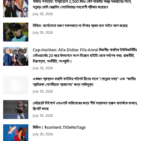
গাজায় গণহত্যা: ইস্রায়েলে 2,500 টিরও বেশি ভারতীয় অস্ত্র সরবরাহের সাথে,
নরেন্দ্র মোদি বেঞ্জামিন নেতানিয়াহুর সহযোগী স্বীকার করেছেন
July 30, 2026
নিশ্চিত: বার্সেলোনা তরুণ সফলভাবে লা লিগার প্রথম দলে সাইন আপ করেছে
July 30, 2026
Cap-Haïtien: Alix Didier Fils-Aimé বিভাগীয় পাবলিক ইউনিভার্সিটির
নেটওয়ার্কের 20 বছর উদযাপনে অংশ নিচ্ছেন হাইতি থেকে সর্বশেষ খবর: রাজনীতি,
নিরাপত্তা, অর্থনীতি, সংস্কৃতি।
July 30, 2026
একজন প্রাক্তন ফরাসি ফাইটার পাইলট চীনের সাথে “গোয়েন্দা তথ্য” এবং “জাতীয়
প্রতিরক্ষা গোপনীয়তা প্রকাশের” জন্য অভিযুক্ত
July 30, 2026
ডেট্রয়েট টাইগার্স এমএলবি অভিষেকের জন্য শীর্ষ সম্ভাবনা ম্যাক্স ক্লার্ককে ডাকবে,
রিপোর্ট বলছে
July 30, 2026
ভিডিও। $content.TitleNoTags
July 30, 2026