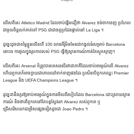
លើសពីនេះ Atletico Madrid ដែលចាប់ផ្តើមជឿថា Alvarez ចង់ចាកចេញ ប្រហែល
ជាចូលចិត្តលក់គាត់ទៅ PSG ជាជាងគូប្រជែងផ្ទាល់នៅ La Liga ។
ដូច្នេះដូចជាតម្លៃខ្លួនលើសពី 100 លានអឺរ៉ូមិនមែនជាកង្វល់ធំសម្រាប់ Barcelona
នោះទេ ការចូលក្នុងរូបភាពរបស់ PSG ធ្វើឱ្យស្ថានការណ៍កាន់តែស្មុគស្មាញ។
លើសពីនេះ Arsenal ក៏ត្រូវបានគេសរសើរថាជាភាគីដែលចាប់អារម្មណ៍លើ Alvarez
ហើយពួកគេក៏អាចក្លាយជាគោលដៅទាក់ទាញផងដែរ ប្រសិនបើពួកគេឈ្នះ Premier
League និង UEFA Champions League ។
ដូច្នេះវានឹងគួរឱ្យចាប់អារម្មណ៍ក្នុងការមើលពីរបៀបដែល Barcelona ដោះស្រាយស្ថាន
ការណ៍ និងថាតើពួកគេនៅតែបន្តស្វែងរក Alvarez របស់ពួកគេ ឬ
ជ្រើសរើសយកជម្រើសផ្សេងទៀតដូចជា Joao Pedro ។