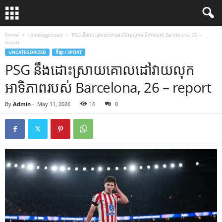
Home
Uncategorized
PSG នឹង​ដោះស្រាយ​គោលដៅ​វាយលុក​អាទិភាព​របស់ Barcelona, ​​26 –
report
UNCATEGORIZED
កីឡា / SPORT
PSG នឹង​ដោះស្រាយ​គោលដៅ​វាយលុក​
អាទិភាព​របស់ Barcelona, ​​26 – report
By
Admin
-
May 11, 2026
16
0