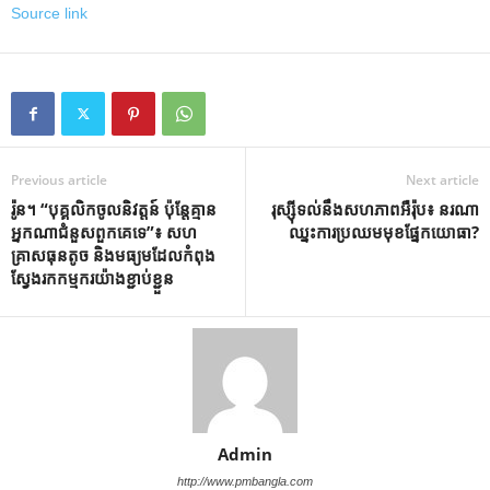
Source link
Previous article
Next article
រ៉ូន។ “បុគ្គលិកចូលនិវត្តន៍ ប៉ុន្តែគ្មាន
រុស្ស៊ី​ទល់​នឹង​សហភាព​អឺរ៉ុប៖ នរណា​
អ្នកណាជំនួសពួកគេទេ”៖ សហ
ឈ្នះ​ការ​ប្រឈមមុខ​ផ្នែក​យោធា?
គ្រាសធុនតូច និងមធ្យមដែលកំពុង
ស្វែងរកកម្មករយ៉ាងខ្ជាប់ខ្ជួន
Admin
http://www.pmbangla.com