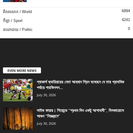
6894
ពិភពលោក / World
4241
កីឡា / Sport
0
នយោបាយ / Politic
EVEN MORE NEWS
প্যাকার্স ক্যারিয়ারের নেতা আহমান গ্রিন বলেছেন যে তার প্রাথমিক
পর্যায়ে পারকিনসন...
July 30, 2026
লাইভ ফায়ার। গিরোন্ডে “প্রথম দিন একটু আশাবাদী”, বিসকারোসে
আগুন “নিয়ন্ত্রনে”
July 30, 2026