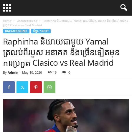
Home
Uncategorized
Raphinha និយាយជាមួយ Yamal ត្រលប់ពីរបួស អនាគត និងច្រើនទៀតមុនការ
ប្រកួត Clasico vs Real Madrid
UNCATEGORIZED
កីឡា / SPORT
Raphinha និយាយជាមួយ Yamal
ត្រលប់ពីរបួស អនាគត និងច្រើនទៀតមុន
ការប្រកួត Clasico vs Real Madrid
By
Admin
-
May 10, 2026
16
0