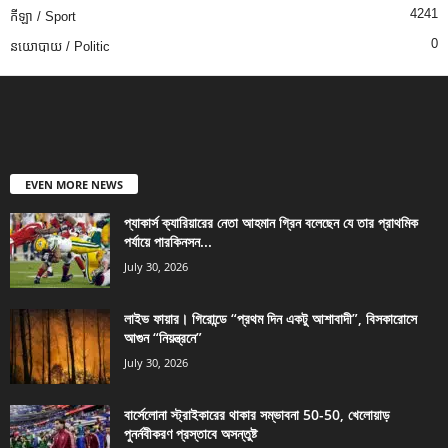
4241
កីឡា / Sport
0
នយោបាយ / Politic
EVEN MORE NEWS
প্যাকার্স ক্যারিয়ারের নেতা আহমান গ্রিন বলেছেন যে তার প্রাথমিক
পর্যায়ে পারকিনসন...
July 30, 2026
লাইভ ফায়ার। গিরোন্ডে “প্রথম দিন একটু আশাবাদী”, বিসকারোসে
আগুন “নিয়ন্ত্রনে”
July 30, 2026
বার্সেলোনা স্ট্রাইকারের থাকার সম্ভাবনা 50-50, খেলোয়াড়
পুনর্নবীকরণ প্রস্তাবে অসন্তুষ্ট