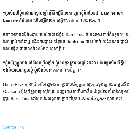
“ប្រសិនបើខ្ញុំលេងនៅស្លាបស្តាំ កុំរំពឹងអ្វីពិសេស ព្រោះខ្ញុំមិនមែនជា Lamine ទេ។
Lamine គឺជាតារា ហើយអ្វីដែលគាត់ធ្វើ។
“, គាត់បាននិយាយថា។
ចំពោះអនាគតដ៏វែងឆ្ងាយរបស់គាត់នៅក្លឹប Barcelona ចំពេលមានការរំពឹងទុកថ្មីៗនេះ
ដែលភ្ជាប់គាត់ជាមួយនឹងការផ្លាស់ទៅឆ្ងាយ Raphinha បានបើកចំហរនិងដោយផ្ទាល់
ដោយធ្វើឱ្យគាត់មានចំណង់ចង់បន្តនៅក្លឹប។
“ខ្ញុំឃើញខ្លួនឯងនៅទីនេះច្រើនឆ្នាំ។ ខ្ញុំមានកុងត្រាដល់ឆ្នាំ 2028 ហើយប្រសិនបើក្លឹប
ចង់និយាយជាមួយខ្ញុំ ខ្ញុំបើកចំហ”
គាត់បានសន្និដ្ឋាន។
Hansi Flick បានជ្រើសរើសឱ្យមានការប្រុងប្រយ័ត្នក្នុងការប្រកួតចុងក្រោយជាមួយនឹង
Osasuna ប៉ុន្តែកីឡាករប្រេស៊ីលរូបនេះត្រូវបានគេរំពឹងថានឹងដើរតួយ៉ាងសំខាន់សម្រាប់
ក្រុម Barcelona នៅពេលដែលពួកគេឆ្ពោះទៅមុខ។
ជនជាតិស្បែកស
ល្ងាចនេះ។
Source link