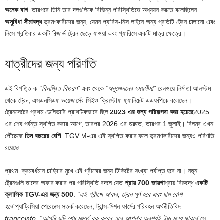
অনেক বাগ
. তারপরে তিনি তার দলগুলিকে বিভিন্ন পরিস্থিতিতে অধ্যয়ন করতে বলেছিলেন
অসুবিধা সীমাবদ্ধ
ভ্রমণকারীদের জন্য, যেমন প্যারিস-নিস লাইনে অন্য প্রতিটি ট্রেন চালানো এবং
নিসে প্রতিবার একটি রিজার্ভ ট্রেন ছেড়ে যাওয়া এবং প্যারিসে একটি মাত্র ক্ষেত্রে।
যাত্রীদের জন্য পরিণতি
এই বিপত্তি ক
“বিলম্বিত বিতরণ”
এবং থেকে
“অনুমোদনের সময়সীমা”
রেলওয়ে নির্মাতা আলস্টম
থেকে ট্রেন, এসএনসিএফ ভয়েজার্সের সিইও ক্রিস্টোফ ফ্যানিচেট এএফপিকে বলেছেন।
ট্রেনসেটের প্রথম ডেলিভারি প্রাথমিকভাবে ছিল
2023 এর জন্য পরিকল্পনা করা হয়েছে
2025
এর শেষ পর্যন্ত স্থগিত করার আগে, তারপর 2026 এর শুরুতে, তারপর 1 জুলাই। বিলম্ব এখন
পৌঁছেছে
তিন বছরের বেশি
. TGV M-এর এই স্থগিত করার ফলে ভ্রমণকারীদের জন্যও পরিণতি
রয়েছে৷
প্রথম: ক্রমবর্ধমান চাহিদার মুখে এই গ্রীষ্মের জন্য টিকিটের সংখ্যা পর্যাপ্ত হবে না। নতুন
ট্রেনগুলি তাদের অফার করার পর পরিস্থিতি বদলে যেত
প্রায় 700 জায়গা
প্রায় বিরুদ্ধে
একটি
ক্লাসিক TGV-এর জন্য 500
.
“এই গ্রীষ্মে আবার, ট্রেন পূর্ণ হবে এবং দাম বেশি
হবে”
প্যাট্রিসিয়া পেরেনেস সতর্ক করেছেন, ট্রান্স-মিশন ফার্মের পরিবহন অর্থনীতিবিদ
franceinfo
.
“আপনি যদি শেষ মুহুর্তে বুক করেন তবে আপনার অবশ্যই উচ্চ মূল্য থাকবে”
সে