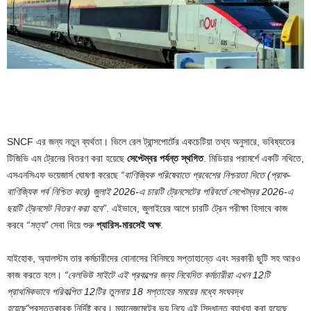
SNCF এর জন্য নতুন ব্যর্থতা। ভিলে রেল ট্রান্সপোর্টের একচেটিয়া তথ্য অনুসারে, ভবিষ্যতের
টিজিভি এম ট্রেনের বিতরণ করা হয়েছে
সেপ্টেম্বর পর্যন্ত স্থগিত
. মিডিয়ার পরামর্শে একটি নথিতে,
এসএনসিএফ ভয়েজার্স ঘোষণা করেছে
“বাণিজ্যিক পরিষেবাতে প্রবেশের নিশ্চয়তা দিতে (প্রাক-
বাণিজ্যিক পর্ব নিশ্চিত করে) জুলাই 2026-এ চারটি ট্রেনসেটের পরিবর্তে সেপ্টেম্বর 2026-এ
ছয়টি ট্রেনসেট বিতরণ করা হবে”
. এইভাবে, জুলাইয়ের আগে চারটি ট্রেন পরীক্ষা হিসাবে কাজ
করবে
“সত্য”
সেবা দিয়ে শুরু
প্যারিস-মারসেই অক্ষ
.
যাইহোক, অ্যালস্টম তার কর্মচারীদের বোনাসের বিনিময়ে সপ্তাহান্তে এবং সরকারী ছুটি সহ আরও
কাজ করতে বলে।
“বেলভিউ সাইটে এই প্রকল্পের জন্য নিবেদিত কর্মচারীরা এখন 12টি
প্রাথমিকভাবে পরিকল্পিত 12টির তুলনায় 18 সপ্তাহের সময়ের মধ্যে সংঘবদ্ধ
হয়েছে”
প্রস্তুতকারক নির্দিষ্ট করে। ম্যানেজমেন্টের ভয় নিয়ে এই সিদ্ধান্ত ব্যাখ্যা করা হয়েছে