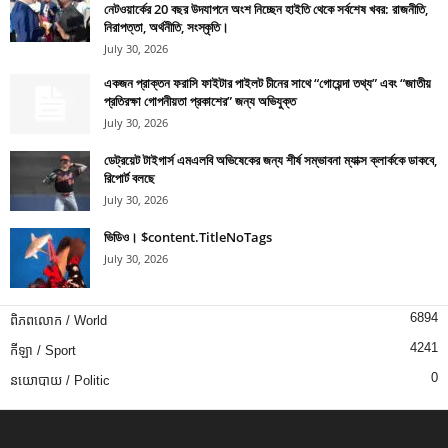
নেটওয়ার্কের 20 বছর উদযাপনে অংশ নিচ্ছেন হাইতি থেকে সর্বশেষ খবর: রাজনীতি,
নিরাপত্তা, অর্থনীতি, সংস্কৃতি।
July 30, 2026
একজন প্রাক্তন ফরাসি ফাইটার পাইলট চীনের সাথে “গোয়েন্দা তথ্য” এবং “জাতীয়
প্রতিরক্ষা গোপনীয়তা প্রকাশের” জন্য অভিযুক্ত
July 30, 2026
ডেট্রয়েট টাইগার্স এমএলবি অভিষেকের জন্য শীর্ষ সম্ভাবনা ম্যাক্স ক্লার্ককে ডাকবে,
রিপোর্ট বলছে
July 30, 2026
ভিডিও। $content.TitleNoTags
July 30, 2026
6894
ពិភពលោក / World
4241
កីឡា / Sport
0
នយោបាយ / Politic