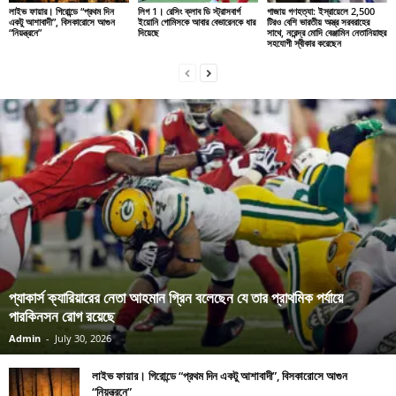
লাইভ ফায়ার। গিরোন্ডে “প্রথম দিন
লিগ 1। রেসিং ক্লাব ডি স্ট্রাসবার্গ
গাজায় গণহত্যা: ইস্রায়েলে 2,500
একটু আশাবাদী”, বিসকারোসে আগুন
ইয়োনি গোমিসকে আবার বেভারেনকে ধার
টিরও বেশি ভারতীয় অস্ত্র সরবরাহের
“নিয়ন্ত্রনে”
দিয়েছে
সাথে, নরেন্দ্র মোদি বেঞ্জামিন নেতানিয়াহুর
সহযোগী স্বীকার করেছেন
প্যাকার্স ক্যারিয়ারের নেতা আহমান গ্রিন বলেছেন যে তার প্রাথমিক পর্যায়ে
পারকিনসন রোগ রয়েছে
Admin
-
July 30, 2026
লাইভ ফায়ার। গিরোন্ডে “প্রথম দিন একটু আশাবাদী”, বিসকারোসে আগুন
“নিয়ন্ত্রনে”