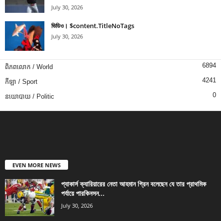
July 30, 2026
ভিডিও। $content.TitleNoTags
July 30, 2026
6894
ពិភពលោក / World
4241
កីឡា / Sport
0
នយោបាយ / Politic
EVEN MORE NEWS
প্যাকার্স ক্যারিয়ারের নেতা আহমান গ্রিন বলেছেন যে তার প্রাথমিক
পর্যায়ে পারকিনসন...
July 30, 2026