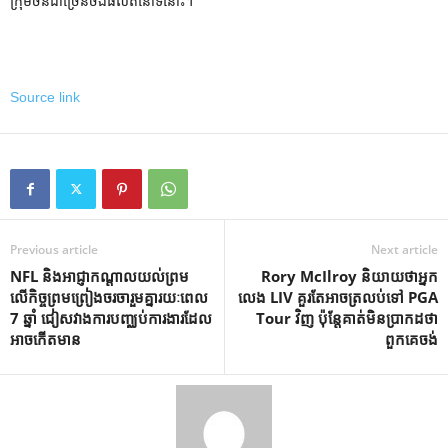
ក្រុមចិនជាច្រើនចង់ផលិតនៅទីនោះ។
Source link
Previous article
Next article
NFL និងអាជ្ញាកណ្តាលយល់ព្រម
Rory McIlroy និយាយថាអ្នក
លើកិច្ចព្រមព្រៀងចរចារួមគ្នារយៈពេល
លេង LIV គួរតែអាចត្រលប់ទៅ PGA
7 ឆ្នាំ ជៀសវាងការបញ្ឈប់ការងារដែល
Tour វិញ ប៉ុន្តែគាត់មិនប្រាកដថា
អាចកើតមាន
ពួកគេចង់