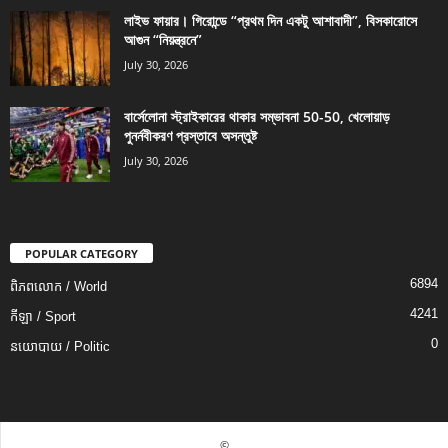
লাইভ ফায়ার। গিরোন্ডে “প্রথম দিন একটু আশাবাদী”, বিসকারোসে
আগুন “নিয়ন্ত্রনে”
July 30, 2026
বার্সেলোনা স্ট্রাইকারের থাকার সম্ভাবনা 50-50, খেলোয়াড়
পুনর্নবীকরণ প্রস্তাবে অসন্তুষ্ট
July 30, 2026
POPULAR CATEGORY
6894
ពិភពលោក / World
4241
កីឡា / Sport
0
នយោបាយ / Politic
©