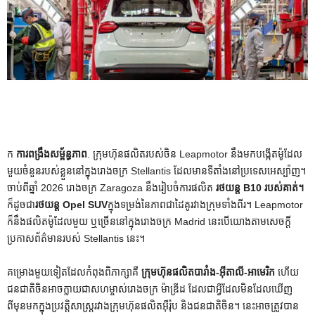
ក
ការពង្រឹងសម្ព័ន្ធភាព
. ក្រុមហ៊ុនផលិតរបស់ចិន Leapmotor នឹងមកបង្កើតម៉ូដែល
មួយចំនួនរបស់ខ្លួននៅក្នុងរោងចក្រ Stellantis ដែលមានទីតាំងនៅប្រទេសអេស្ប៉ាញ។
ចាប់ពីឆ្នាំ 2026 រោងចក្រ Zaragoza នឹងរៀបចំការផលិត
រថយន្ត B10 របស់គាត់។
ក៏ដូចជា
រថយន្ត Opel SUV
ក្នុងទម្រង់នៃភាពជាដៃគូរវាងក្រុមទាំងពីរ។ Leapmotor
ក៏នឹងផលិតម៉ូដែលមួយ ឬច្រើននៅក្នុងរោងចក្រ Madrid នេះបើយោងតាមសេចក្តី
ប្រកាសព័ត៌មានរបស់ Stellantis នេះ។
គម្រោងមួយទៀតដែលកំពុងពិភាក្សាគឺ
ក្រុមហ៊ុនផលិតបារាំង-អ៊ីតាលី-អាមេរិក
ហើយ
ជនជាតិចិនអាចក្លាយជាសហម្ចាស់រោងចក្រ ម៉ាឌ្រីដ ដែលជាអ្វីដែលមិនដែលឃើញ
ពីមុនមកក្នុងប្រវត្តិសាស្ត្ររវាងក្រុមហ៊ុនផលិតអ៊ឺរ៉ុប និងជនជាតិចិន។ នេះអាចត្រូវបាន