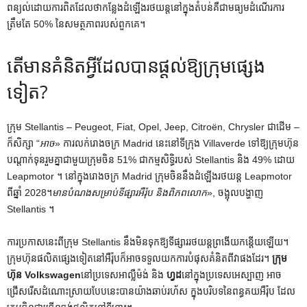
ពន្យល់ដោយការពិតដែលថាកន្លែងដំឡើងរថយន្តនៅក្នុងតំបន់គឺជាមធ្យមដំណើរការ
ត្រឹមតែ 50% នៃសមត្ថភាពរបស់ពួកគេ។
តើ​មាន​គំនិត​អ្វី​ដែល​បាន​ផ្តល់​ឱ្យ​ក្រុម​ផ្សេង​
ទៀត?
ក្រុម Stellantis – Peugeot, Fiat, Opel, Jeep, Citroën, Chrysler ជាដើម –
ក៏សិក្សា “
អាច
» ការលក់រោងចក្រ Madrid នេះនៅទីក្រុង Villaverde ទៅឱ្យក្រុមហ៊ុន
បណ្តាក់ទុនរួមគ្នាជាមួយក្រុមចិន 51% ជាកម្មសិទ្ធិរបស់ Stellantis និង 49% ដោយ
Leapmotor ។ នៅ​ក្នុង​រោងចក្រ Madrid ក្រុម​ចិន​នឹង​ដំឡើង​រថយន្ត Leapmotor
ពី​ឆ្នាំ 2028។
មានបំណងសម្រាប់ទីផ្សារអឺរ៉ុប និងពិភពលោក
», ចង្អុលបង្ហាញ
Stellantis ។
ការប្រកាសនេះពីក្រុម Stellantis នឹងមិនទុកឱ្យទីផ្សាររថយន្តព្រងើយកន្តើយឡើយ។
ក្រុមហ៊ុនផលិតផ្សេងទៀតនៅអឺរ៉ុបក៏អាចទទួលយកការបំផុសគំនិតពីវាផងដែរ។
ក្រុម
ហ៊ុន Volkswagen
នៅប្រទេសអាល្លឺម៉ង់ និង
ហ្វដ
នៅក្នុងប្រទេសអេស្បាញ អាច
ជ្រើសរើសដំណោះស្រាយបែបនេះបានយ៉ាងឆាប់រហ័ស ក្នុងបរិបទនៃពន្ធគយអឺរ៉ុប ដែល