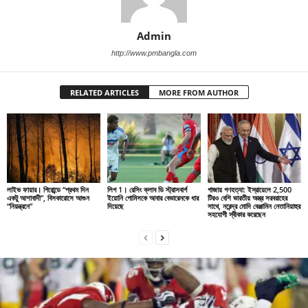
Admin
http://www.pmbangla.com
RELATED ARTICLES
MORE FROM AUTHOR
লাইভ ফায়ার। গিরোন্ডে “প্রথম দিন
লিগ 1। রেসিং ক্লাব ডি স্ট্রাসবার্গ
গাজায় গণহত্যা: ইস্রায়েলে 2,500
একটু আশাবাদী”, বিসকারোসে আগুন
ইয়োনি গোমিসকে আবার বেভারেনকে ধার
টিরও বেশি ভারতীয় অস্ত্র সরবরাহের
“নিয়ন্ত্রনে”
দিয়েছে
সাথে, নরেন্দ্র মোদি বেঞ্জামিন নেতানিয়াহুর
সহযোগী স্বীকার করেছেন