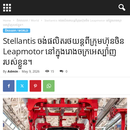
Home
ពិភពលោក / World
Stellantis ចង់ផលិតរថយន្តពីក្រុមហ៊ុនចិន Leapmotor នៅក្នុងរោងចក្រ
អេស្ប៉ាញរបស់ខ្លួន។
ពិភពលោក / WORLD
Stellantis ចង់ផលិតរថយន្តពីក្រុមហ៊ុនចិន
Leapmotor នៅក្នុងរោងចក្រអេស្ប៉ាញ
របស់ខ្លួន។
By
Admin
-
May 9, 2026
15
0