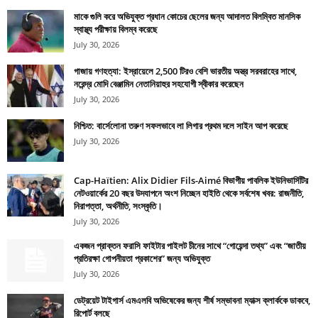
মাকে গুলি করে অভিযুক্ত প্রধান কোচের ছেলের জন্য আদালত বিলম্বিত মানসিক
স্বাস্থ্য পরীক্ষায় বিলম্ব করেছে
July 30, 2026
গাজায় গণহত্যা: ইস্রায়েলে 2,500 টিরও বেশি ভারতীয় অস্ত্র সরবরাহের সাথে,
নরেন্দ্র মোদি বেঞ্জামিন নেতানিয়াহুর সহযোগী স্বীকার করেছেন
July 30, 2026
নিশ্চিত: বার্সেলোনা তরুণ সফলভাবে লা লিগার প্রথম দলে সাইন আপ করেছে
July 30, 2026
Cap-Haïtien: Alix Didier Fils-Aimé বিভাগীয় পাবলিক ইউনিভার্সিটির
নেটওয়ার্কের 20 বছর উদযাপনে অংশ নিচ্ছেন হাইতি থেকে সর্বশেষ খবর: রাজনীতি,
নিরাপত্তা, অর্থনীতি, সংস্কৃতি।
July 30, 2026
একজন প্রাক্তন ফরাসি ফাইটার পাইলট চীনের সাথে “গোয়েন্দা তথ্য” এবং “জাতীয়
প্রতিরক্ষা গোপনীয়তা প্রকাশের” জন্য অভিযুক্ত
July 30, 2026
ডেট্রয়েট টাইগার্স এমএলবি অভিষেকের জন্য শীর্ষ সম্ভাবনা ম্যাক্স ক্লার্ককে ডাকবে,
রিপোর্ট বলছে