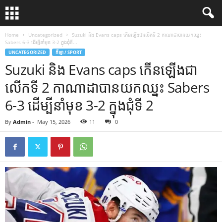
Home
Uncategorized
Suzuki និង Evans caps កើនឡើងជាលើកទី 2 កាណាដាបានយកឈ្នះ
Sabers 6-3 ដើម្បីនាំមុខ 3-2 ក្នុងជុំទី...
UNCATEGORIZED
កីឡា / SPORT
Suzuki និង Evans caps កើនឡើងជា
លើកទី 2 កាណាដាបានយកឈ្នះ Sabers
6-3 ដើម្បីនាំមុខ 3-2 ក្នុងជុំទី 2
By
Admin
-
May 15, 2026
11
0