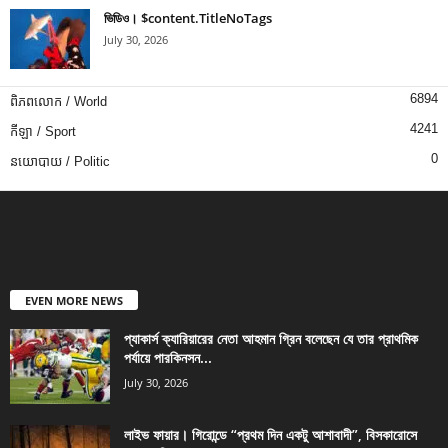
ভিডিও। $content.TitleNoTags
July 30, 2026
6894
ពិភពលោក / World
4241
កីឡា / Sport
0
នយោបាយ / Politic
EVEN MORE NEWS
প্যাকার্স ক্যারিয়ারের নেতা আহমান গ্রিন বলেছেন যে তার প্রাথমিক
পর্যায়ে পারকিনসন...
July 30, 2026
লাইভ ফায়ার। গিরোন্ডে “প্রথম দিন একটু আশাবাদী”, বিসকারোসে