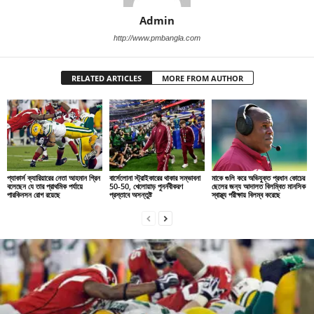
Admin
http://www.pmbangla.com
RELATED ARTICLES
MORE FROM AUTHOR
প্যাকার্স ক্যারিয়ারের নেতা আহমান গ্রিন
বার্সেলোনা স্ট্রাইকারের থাকার সম্ভাবনা
মাকে গুলি করে অভিযুক্ত প্রধান কোচের
বলেছেন যে তার প্রাথমিক পর্যায়ে
50-50, খেলোয়াড় পুনর্নবীকরণ
ছেলের জন্য আদালত বিলম্বিত মানসিক
পারকিনসন রোগ রয়েছে
প্রস্তাবে অসন্তুষ্ট
স্বাস্থ্য পরীক্ষায় বিলম্ব করেছে