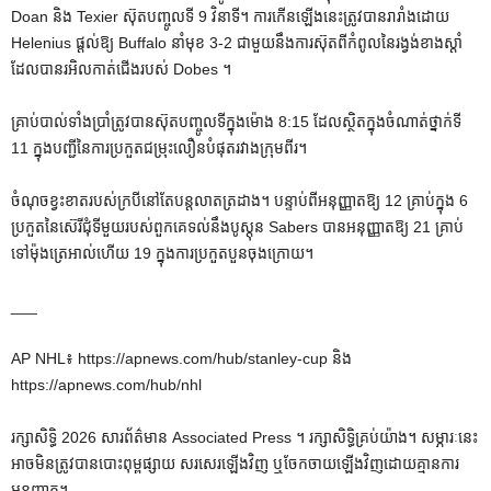
Doan និង Texier ស៊ុតបញ្ចូលទី 9 វិនាទី។ ការកើនឡើងនេះត្រូវបានរារាំងដោយ
Helenius ផ្តល់ឱ្យ Buffalo នាំមុខ 3-2 ជាមួយនឹងការស៊ុតពីកំពូលនៃរង្វង់ខាងស្តាំ
ដែលបានរអិលកាត់ជើងរបស់ Dobes ។
គ្រាប់​បាល់​ទាំង​ប្រាំ​ត្រូវ​បាន​ស៊ុត​បញ្ចូល​ទី​ក្នុង​ម៉ោង 8:15 ដែល​ស្ថិត​ក្នុង​ចំណាត់​ថ្នាក់​ទី
11 ក្នុង​បញ្ជី​នៃ​ការ​ប្រកួត​ជម្រុះ​លឿន​បំផុត​រវាង​ក្រុម​ពីរ។
ចំណុចខ្វះខាតរបស់ក្របីនៅតែបន្តលាតត្រដាង។ បន្ទាប់ពីអនុញ្ញាតឱ្យ 12 គ្រាប់ក្នុង 6
ប្រកួតនៃស៊េរីជុំទីមួយរបស់ពួកគេទល់នឹងបូស្តុន Sabers បានអនុញ្ញាតឱ្យ 21 គ្រាប់
ទៅម៉ុងត្រេអាល់ហើយ 19 ក្នុងការប្រកួតបួនចុងក្រោយ។
___
AP NHL៖ https://apnews.com/hub/stanley-cup និង
https://apnews.com/hub/nhl
រក្សាសិទ្ធិ 2026 សារព័ត៌មាន Associated Press ។ រក្សាសិទ្ធិគ្រប់យ៉ាង។ សម្ភារៈនេះ
អាចមិនត្រូវបានបោះពុម្ពផ្សាយ សរសេរឡើងវិញ ឬចែកចាយឡើងវិញដោយគ្មានការ
អនុញ្ញាត។