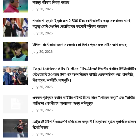
স্বাস্থ্য পরীক্ষায় বিলম্ব করেছে
July 30, 2026
গাজায় গণহত্যা: ইস্রায়েলে 2,500 টিরও বেশি ভারতীয় অস্ত্র সরবরাহের সাথে,
নরেন্দ্র মোদি বেঞ্জামিন নেতানিয়াহুর সহযোগী স্বীকার করেছেন
July 30, 2026
নিশ্চিত: বার্সেলোনা তরুণ সফলভাবে লা লিগার প্রথম দলে সাইন আপ করেছে
July 30, 2026
Cap-Haïtien: Alix Didier Fils-Aimé বিভাগীয় পাবলিক ইউনিভার্সিটির
নেটওয়ার্কের 20 বছর উদযাপনে অংশ নিচ্ছেন হাইতি থেকে সর্বশেষ খবর: রাজনীতি,
নিরাপত্তা, অর্থনীতি, সংস্কৃতি।
July 30, 2026
একজন প্রাক্তন ফরাসি ফাইটার পাইলট চীনের সাথে “গোয়েন্দা তথ্য” এবং “জাতীয়
প্রতিরক্ষা গোপনীয়তা প্রকাশের” জন্য অভিযুক্ত
July 30, 2026
ডেট্রয়েট টাইগার্স এমএলবি অভিষেকের জন্য শীর্ষ সম্ভাবনা ম্যাক্স ক্লার্ককে ডাকবে,
রিপোর্ট বলছে
July 30, 2026