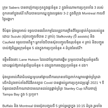
ក្រុម Sabers បានចាញ់ការប្រកួតក្នុងផ្ទះចំនួន 2 ក្នុងចំណោមការប្រកួតទាំង 3 របស់
ពួកគេនៅក្នុងស៊េរី ហើយបានយកឈ្នះក្នុងលទ្ធផល 3-2 ក្នុងទីក្រុង Montreal កាលពី
ថ្ងៃអង្គារ។
ទីបំផុត ម៉ុងត្រេអាល់ ទទួលបានផលិតកម្មដែលត្រូវការច្រើនពីខ្សែបន្ទាត់កំពូលរបស់ខ្លួន
ដោយ Suzuki (ស៊ុតបញ្ចូលទីបាន 2 គ្រាប់) Slafkovsky (បី assists) និង
Caufield ទទួលបានពិន្ទុ។ អ្នកទាំងបីបានស៊ុតបញ្ចូលទីសរុបចំនួន 4 គ្រាប់ និងបញ្ជូន
បាល់ឱ្យមិត្តរួមក្រុមចំនួន 5 ដងក្នុងការប្រកួតចំនួន 4 ដំបូងនៃស៊េរី។
ទន្ទឹមនឹងនោះ Lane Hutson ដែលជាខ្សែការពារឆ្នើម ប្រមូលបានជំនួយចំនួនពីរ
ដោយផ្តល់ឱ្យគាត់នូវជំនួយចំនួន 6 ដងក្នុងការចេញប្រកួតចំនួន 4 ដង។
ម៉ុងត្រេអាល់គឺជាជ័យជម្នះមួយនៅឆ្ងាយពីការឈានទៅវគ្គពាក់កណ្តាលផ្តាច់ព្រ័ត្រជា
លើកដំបូងចាប់តាំងពីជំងឺរាតត្បាត Covid បានផ្លាស់ប្តូរការប្រកួតជម្រុះឆ្នាំ 2021 ។ ទី
បំផុតជនជាតិកាណាដាបានឈានដល់វគ្គផ្តាច់ព្រ័ត្រ Stanley Cup ហើយចាញ់
Tampa Bay ក្នុង 5 ប្រកួត។
Buffalo និង Montreal បានស៊ុតបញ្ចូលទី 5 គ្រាប់រួមគ្នាក្នុង 10:15 ដំបូង រួមទាំង