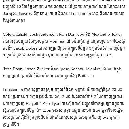
បញ្ចូលទី 10 វិនាទីក្នុងការលេងថាមពលដោយបំប្លែងការបញ្ជូនបាល់ដោយដៃម្ខាងរបស់
Juraj Slafkovsky ពីក្តារខាងក្រោយ និងវាយ Luukkonen រវាងជើងដោយការស៊ុត
ពីរង្វង់ខាងស្តាំ។
Cole Caufield, Josh Anderson, Ivan Demidov និង Alexandre Texier
ក៏បានស៊ុតបញ្ចូលទីសម្រាប់ក្រុម Montreal ដែលនឹងធ្វើជាម្ចាស់ផ្ទះហ្គេម 6 នៅយប់ថ្ងៃ
សៅរ៍។ Jakub Dobes បានអនុញ្ញាតឱ្យស៊ុតបញ្ចូលទីចំនួន 3 គ្រាប់លើការបាញ់ចំនួន
4 គ្រាប់ដំបូងដែលគាត់បានជួប មុនពេលបញ្ចប់ដោយការសង្គ្រោះចំនួន 33 ។
Josh Doan, Jason Zucker និងកីឡាករថ្មី Konsta Helenius ដែលលេងក្នុង
ការប្រកួតជម្រុះអាជីពទីពីររបស់គាត់ ស៊ុតបញ្ចូលទីឱ្យ Buffalo ។
Luukkonen បានអនុញ្ញាតឱ្យស៊ុតបញ្ចូលទីចំនួន 5 គ្រាប់លើការបាញ់ចំនួន 23 ដង
ហើយត្រូវបានដកចេញបន្ទាប់ពីរយៈពេល 2 ដង ដែលជាលើកទី 2 ដែលគាត់ត្រូវបាន
ដកចេញក្នុងវគ្គ Playoff ។ Alex Lyon បាន​ស៊ុត​បាល់​បញ្ចូល​ទី​បាន​មួយ​គ្រាប់​ក្នុង​ការ​
ស៊ុត​បាល់​បញ្ចូល​ទី​បី​គ្រាប់។ Lyon មានសក្តានុពលក្នុងការប្រជែងយកតួនាទីចាប់ផ្តើម
របស់ពួកគេឡើងវិញបន្ទាប់ពីបាត់បង់តំណែងរបស់ពួកគេបន្ទាប់ពីចាញ់ 6-2 ក្នុងការ
ប្រកួតទីបី។