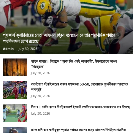
প্যাকার্স ক্যারিয়ারের নেতা আহমান গ্রিন বলেছেন যে তার প্রাথমিক পর্যায়ে
পারকিনসন রোগ রয়েছে
Admin
-
July 30, 2026
লাইভ ফায়ার। গিরোন্ডে “প্রথম দিন একটু আশাবাদী”, বিসকারোসে আগুন
“নিয়ন্ত্রনে”
July 30, 2026
বার্সেলোনা স্ট্রাইকারের থাকার সম্ভাবনা 50-50, খেলোয়াড় পুনর্নবীকরণ প্রস্তাবে
অসন্তুষ্ট
July 30, 2026
লিগ 1। রেসিং ক্লাব ডি স্ট্রাসবার্গ ইয়োনি গোমিসকে আবার বেভারেনকে ধার দিয়েছে
July 30, 2026
মাকে গুলি করে অভিযুক্ত প্রধান কোচের ছেলের জন্য আদালত বিলম্বিত মানসিক