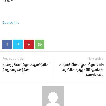
Source link
Previous article
Next article
សមយុទ្ធដ៏សំខាន់មួយសម្រាប់ប៉ូលីស
ការ​ជូន​ដំណឹង​ជា​ផ្លូវ​ការ​ចំនួន ៤៤២
និងអ្នកពន្លត់អគ្គីភ័យ
បន្ទាប់​ពី​ការ​ចុះ​ត្រួត​ពិនិត្យ​នៅ​តាម​
សាលា​ឯកជន