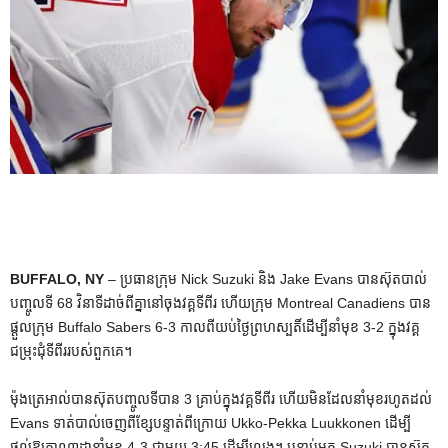
BUFFALO, NY
– ប្រធានក្រុម Nick Suzuki និង Jake Evans បានស៊ុតបាល់
បញ្ចូលទី 68 វិនាទីដាច់ពីគ្នានៅចុងវគ្គទីពីរ ហើយក្រុម Montreal Canadiens បាន
ផ្តួលក្រុម Buffalo Sabers 6-3 កាលពីយប់ថ្ងៃព្រហស្បតិ៍ដើម្បីនាំមុខ 3-2 ក្នុងវគ្គ
ជម្រុះជុំទីពីររបស់ពួកគេ។
ម៉ុងត្រេអាល់បានស៊ុតបញ្ចូលទីបាន 3 គ្រាប់ក្នុងវគ្គទីពីរ ហើយមិនដែលនាំមុខរហូតដល់
Evans ទាត់បាល់ចេញពីខ្សែបន្ទាត់ពីក្រោយ Ukko-Pekka Luukkonen ដើម្បី
ផ្តល់ឱ្យកាណាដានាំមុខ 4-3 ជាមួយ 3:45 ដើម្បីលេង។ បន្ទាប់មក Suzuki បានស៊ុត