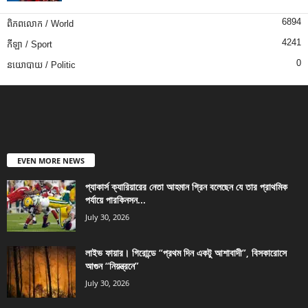
6894
ពិភពលោក / World
4241
កីឡា / Sport
0
នយោបាយ / Politic
EVEN MORE NEWS
প্যাকার্স ক্যারিয়ারের নেতা আহমান গ্রিন বলেছেন যে তার প্রাথমিক
পর্যায়ে পারকিনসন...
July 30, 2026
লাইভ ফায়ার। গিরোন্ডে “প্রথম দিন একটু আশাবাদী”, বিসকারোসে
আগুন “নিয়ন্ত্রনে”
July 30, 2026