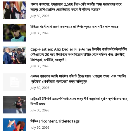
গাজায় গণহত্যা: ইস্রায়েলে 2,500 টিরও বেশি ভারতীয় অস্ত্র সরবরাহের সাথে,
নরেন্দ্র মোদি বেঞ্জামিন নেতানিয়াহুর সহযোগী স্বীকার করেছেন
July 30, 2026
নিশ্চিত: বার্সেলোনা তরুণ সফলভাবে লা লিগার প্রথম দলে সাইন আপ করেছে
July 30, 2026
Cap-Haïtien: Alix Didier Fils-Aimé বিভাগীয় পাবলিক ইউনিভার্সিটির
নেটওয়ার্কের 20 বছর উদযাপনে অংশ নিচ্ছেন হাইতি থেকে সর্বশেষ খবর: রাজনীতি,
নিরাপত্তা, অর্থনীতি, সংস্কৃতি।
July 30, 2026
একজন প্রাক্তন ফরাসি ফাইটার পাইলট চীনের সাথে “গোয়েন্দা তথ্য” এবং “জাতীয়
প্রতিরক্ষা গোপনীয়তা প্রকাশের” জন্য অভিযুক্ত
July 30, 2026
ডেট্রয়েট টাইগার্স এমএলবি অভিষেকের জন্য শীর্ষ সম্ভাবনা ম্যাক্স ক্লার্ককে ডাকবে,
রিপোর্ট বলছে
July 30, 2026
ভিডিও। $content.TitleNoTags
July 30, 2026