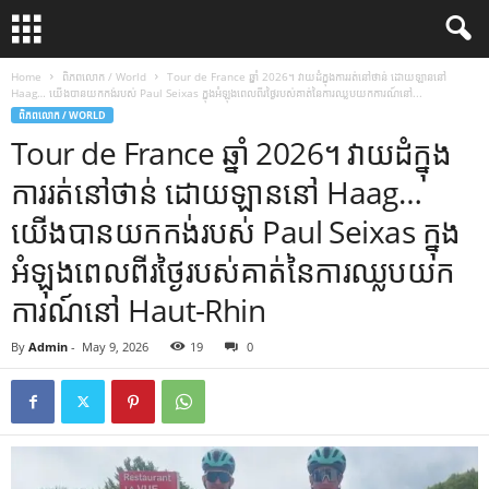
Home
ពិភពលោក / World
Tour de France ឆ្នាំ 2026។ វាយដំក្នុងការរត់នៅថាន់ ដោយឡាននៅ
Haag… យើងបានយកកង់របស់ Paul Seixas ក្នុងអំឡុងពេលពីរថ្ងៃរបស់គាត់នៃការឈ្លបយកការណ៍នៅ...
ពិភពលោក / WORLD
Tour de France ឆ្នាំ 2026។ វាយដំក្នុង
ការរត់នៅថាន់ ដោយឡាននៅ Haag…
យើងបានយកកង់របស់ Paul Seixas ក្នុង
អំឡុងពេលពីរថ្ងៃរបស់គាត់នៃការឈ្លបយក
ការណ៍នៅ Haut-Rhin
By
Admin
-
May 9, 2026
19
0