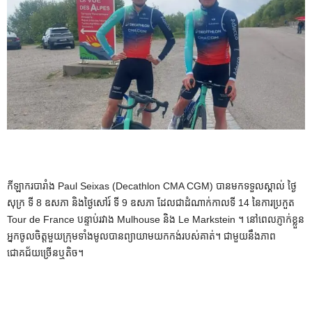
កីឡាករបារាំង Paul Seixas (Decathlon CMA CGM) បានមកទទួលស្គាល់ ថ្ងៃ
សុក្រ ទី 8 ឧសភា និងថ្ងៃសៅរ៍ ទី 9 ឧសភា ដែលជាដំណាក់កាលទី 14 នៃការប្រកួត
Tour de France បន្ទាប់រវាង Mulhouse និង Le Markstein ។ នៅ​ពេល​ភ្ញាក់​ខ្លួន
អ្នក​ចូល​ចិត្ត​មួយ​ក្រុម​ទាំង​មូល​បាន​ព្យាយាម​យក​កង់​របស់​គាត់។ ជាមួយនឹងភាព
ជោគជ័យច្រើនឬតិច។