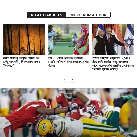
RELATED ARTICLES
MORE FROM AUTHOR
লাইভ ফায়ার। গিরোন্ডে “প্রথম দিন
লিগ 1। রেসিং ক্লাব ডি স্ট্রাসবার্গ
গাজায় গণহত্যা: ইস্রায়েলে 2,500
একটু আশাবাদী”, বিসকারোসে আগুন
ইয়োনি গোমিসকে আবার বেভারেনকে ধার
টিরও বেশি ভারতীয় অস্ত্র সরবরাহের
“নিয়ন্ত্রনে”
দিয়েছে
সাথে, নরেন্দ্র মোদি বেঞ্জামিন নেতানিয়াহুর
সহযোগী স্বীকার করেছেন