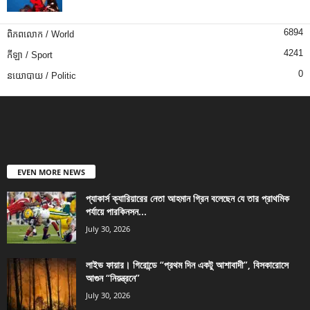
6894
ពិភពលោក / World
4241
កីឡា / Sport
0
នយោបាយ / Politic
EVEN MORE NEWS
প্যাকার্স ক্যারিয়ারের নেতা আহমান গ্রিন বলেছেন যে তার প্রাথমিক
পর্যায়ে পারকিনসন...
July 30, 2026
লাইভ ফায়ার। গিরোন্ডে “প্রথম দিন একটু আশাবাদী”, বিসকারোসে
আগুন “নিয়ন্ত্রনে”
July 30, 2026