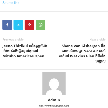
Source link
Previous article
Next article
Jeeno Thitikul រារាំងគូប្រជែង
Shane van Gisbergen នឹង
ទាំងអស់ដើម្បីបន្តនាំមុខនៅ
ការពារជ័យជម្នះ NASCAR របស់
Mizuho Americas Open
គាត់នៅ Watkins Glen ពីទីតាំង
បង្គោល
Admin
http://www.pmbangla.com