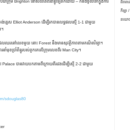
បីជាក្រុម Brighton នៅសល់តែពីរពិន្ទុទៀតក៏ដោយ – ក៏នឹងចូលទៅក្នុងការ
ពិភពល
កីឡា /
នយោបា
អង់គ្លេស Elliot Anderson ដើម្បីរកបានលទ្ធផលស្មើ 1-1 ជាមួយ
ល។
ែលឈរនៅលេខមួយ នោះ Forest នឹងមានសុវត្ថិភាពតាមគណិតវិទ្យា។
រ​នាំ​មុខ​ប្រាំ​ពិន្ទុ​របស់​ពួក​គេ​លើ​ក្រុម​លេខ​ពីរ Man City។
ystal Palace បាន​វាយ​បក​តាម​ពី​ក្រោយ​ពីរ​ដង​ដើម្បី​ស្មើ 2-2 ជាមួយ
.com/sdouglas80
cer