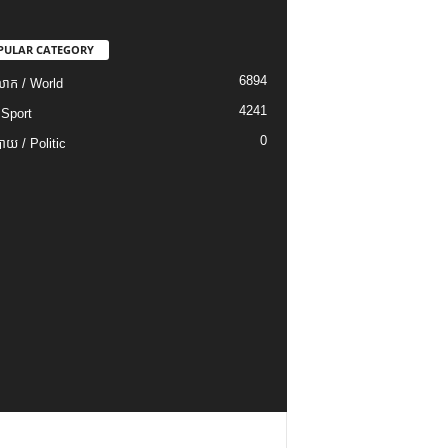
PULAR CATEGORY
6894
ោក / World
4241
 Sport
0
យ / Politic