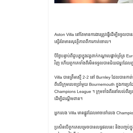
Aston Villa នៅ​តែ​មាន​ការងារ​ត្រូវ​ធ្វើ​ដើម្បី​ទ
ស្ទើរតែមានសុវត្ថិភាពពីការកាត់ចោល។
បីថ្ងៃបន្ទាប់ពីជួបគ្នាក្នុងវគ្គពាក់កណ្តាលផ្តាច់
វិញ ហើយពួកគេទាំងពីរមិនទទួលបានជ័យជម្នះដែល
Villa បានត្រឹមស្មើ 2-2 នៅ Burnley ដែលបានកាត់
ពីលើក្រុមលេខប្រាំមួយ Bournemouth ក្នុងការប្រជែង
Champions League ។ ក្រុម​ទាំង​ពីរ​នៅ​សល់​ពីរ​ប្រក
ដើម្បី​ដណ្តើម​ពាន។
អ្នកលេង Villa មានផ្លូវដែលអាចទៅលេង Cham
ប្រសិនបើពួកគេសម្រេចបានលទ្ធផលនេះ និងបញ្ចប់ក្ន