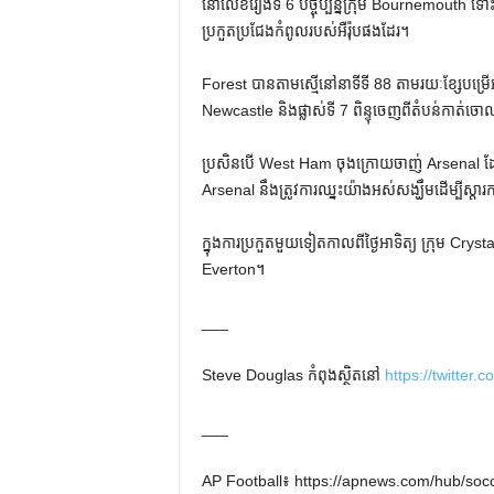
នៅលេខរៀងទី 6 បច្ចុប្បន្នក្រុម Bournemouth ទោះ
ប្រកួតប្រជែងកំពូលរបស់អឺរ៉ុបផងដែរ។
Forest បានតាមស្មើនៅនាទីទី 88 តាមរយៈខ្សែបម្រើ
Newcastle និងផ្លាស់ទី 7 ពិន្ទុចេញពីតំបន់កាត់ចោ
ប្រសិនបើ West Ham ចុងក្រោយចាញ់ Arsenal ដ
Arsenal នឹង​ត្រូវការ​ឈ្នះ​យ៉ាង​អស់​សង្ឃឹម​ដើម្បី​ស្ដារ​កា
ក្នុង​ការ​ប្រកួត​មួយ​ទៀត​កាល​ពី​ថ្ងៃ​អាទិត្យ ក្រុម Cr
Everton។
___
Steve Douglas កំពុងស្ថិតនៅ
https://twitter
___
AP Football៖ https://apnews.com/hub/soc