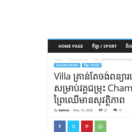
HOME PAGE
កីឡា / SPORT
ពិ
Home
Uncategorized
Villa គ្រាន់តែចង់ពន្យារពេលការដេ
UNCATEGORIZED
កីឡា / SPORT
Villa គ្រាន់តែចង់ពន្យ
សម្រាប់វគ្គជម្រុះ Ch
ព្រៃឈើមានសុវត្ថិភាព
By
Admin
-
May 10, 2026
21
0