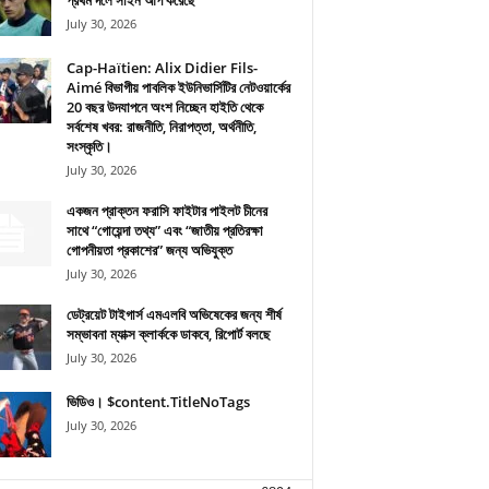
প্রথম দলে সাইন আপ করেছে
July 30, 2026
Cap-Haïtien: Alix Didier Fils-
Aimé বিভাগীয় পাবলিক ইউনিভার্সিটির নেটওয়ার্কের
20 বছর উদযাপনে অংশ নিচ্ছেন হাইতি থেকে
সর্বশেষ খবর: রাজনীতি, নিরাপত্তা, অর্থনীতি,
সংস্কৃতি।
July 30, 2026
একজন প্রাক্তন ফরাসি ফাইটার পাইলট চীনের
সাথে “গোয়েন্দা তথ্য” এবং “জাতীয় প্রতিরক্ষা
গোপনীয়তা প্রকাশের” জন্য অভিযুক্ত
July 30, 2026
ডেট্রয়েট টাইগার্স এমএলবি অভিষেকের জন্য শীর্ষ
সম্ভাবনা ম্যাক্স ক্লার্ককে ডাকবে, রিপোর্ট বলছে
July 30, 2026
ভিডিও। $content.TitleNoTags
July 30, 2026