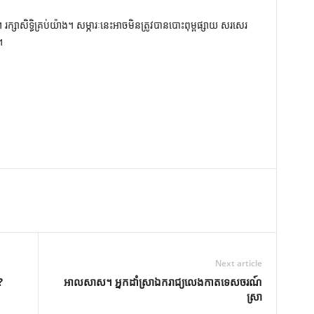
ក្សាសិទ្ធិគ្រប់យ៉ាង។ សម្ភារៈនេះអាចមិនត្រូវបានបោះពុម្ពផ្សាយ សរសេរ
។
Next article
?
អាលសាស។ អ្នកដាំស្រាឯករាជ្យលេងកាតទេសចរណ៍
ស្រា