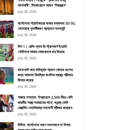
লাইভ ফায়ার। গিরোন্ডে “প্রথম দিন একটু
আশাবাদী”, বিসকারোসে আগুন “নিয়ন্ত্রনে”
July 30, 2026
বার্সেলোনা স্ট্রাইকারের থাকার সম্ভাবনা 50-50,
খেলোয়াড় পুনর্নবীকরণ প্রস্তাবে অসন্তুষ্ট
July 30, 2026
লিগ 1। রেসিং ক্লাব ডি স্ট্রাসবার্গ ইয়োনি
গোমিসকে আবার বেভারেনকে ধার দিয়েছে
July 30, 2026
মাকে গুলি করে অভিযুক্ত প্রধান কোচের ছেলের
জন্য আদালত বিলম্বিত মানসিক স্বাস্থ্য পরীক্ষায়
বিলম্ব করেছে
July 30, 2026
গাজায় গণহত্যা: ইস্রায়েলে 2,500 টিরও বেশি
ভারতীয় অস্ত্র সরবরাহের সাথে, নরেন্দ্র মোদি
বেঞ্জামিন নেতানিয়াহুর সহযোগী স্বীকার করেছেন
July 30, 2026
নিশ্চিত: বার্সেলোনা তরুণ সফলভাবে লা লিগার