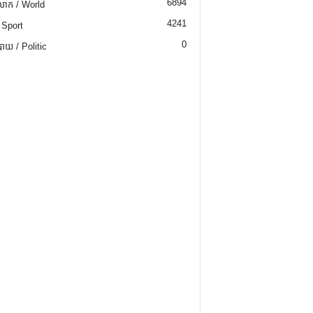
6894
ោក / World
4241
 Sport
0
យ / Politic