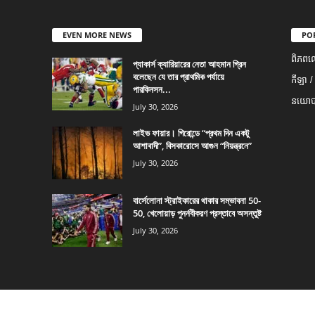
EVEN MORE NEWS
PO
ពិភពល
প্যাকার্স ক্যারিয়ারের নেতা আহমান গ্রিন
বলেছেন যে তার প্রাথমিক পর্যায়ে
កីឡា /
পারকিনসন...
នយោបា
July 30, 2026
লাইভ ফায়ার। গিরোন্ডে “প্রথম দিন একটু
আশাবাদী”, বিসকারোসে আগুন “নিয়ন্ত্রনে”
July 30, 2026
বার্সেলোনা স্ট্রাইকারের থাকার সম্ভাবনা 50-
50, খেলোয়াড় পুনর্নবীকরণ প্রস্তাবে অসন্তুষ্ট
July 30, 2026