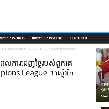
ភពលោក / WORLD
នយោបាយ / POLITIC
FEATURED
ញថ្លៃរបស់ពួកគេសម្រាប់វគ្គជម្រុះ Champions League ។ ស្ទើរតែព្រៃឈើមានសុវត្ថិភាព
ារពេលការដេញថ្លៃរបស់ពួកគេ
ampions League ។ ស្ទើរតែ
প্যাকা
প্রাথম
Admi