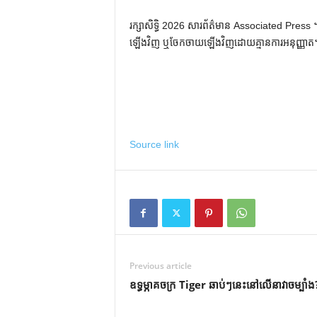
រក្សាសិទ្ធិ 2026 សារព័ត៌មាន Associated Press ។ រ
ឡើងវិញ ឬចែកចាយឡើងវិញដោយគ្មានការអនុញ្ញាត
Source link
Previous article
ឧទ្ធម្ភាគចក្រ Tiger ឆាប់ៗនេះនៅលើនាវាចម្បាំង