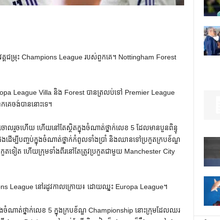
ទួល​បាន​វគ្គ​ជម្រុះ Champions League របស់​ពួក​គេ។ Nottingham Forest
ព្រ័ត្រ Europa League Villa និង Forest បានត្រលប់ទៅ Premier League
ពួកគេចង់បាននោះទេ។
ចោលរួចហើយ ហើយនៅតែស្ថិតក្នុងចំណាត់ថ្នាក់លេខ 5 ដែលមានបួនពិន្ទុ
ដើម្បីបញ្ចប់ក្នុងចំណាត់ថ្នាក់កំពូលទាំងប្រាំ និងឈានទៅប្រកួតក្របខ័ណ្ឌ
ួត​ទៀត ហើយ​ក្រុម​ទាំង​ពីរ​នៅ​តែ​ត្រូវ​ប្រកួត​ជាមួយ Manchester City
pions League នៅរដូវកាលក្រោយ៖ ដោយឈ្នះ Europa League។
ុងចំណាត់ថ្នាក់លេខ 5 ក្នុងក្របខ័ណ្ឌ Championship នោះក្រុមដែលឈរ