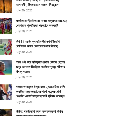
লাইভ ফায়ার। গিরোন্ডে “প্রথম দিন একটু
আশাবাদী”, বিসকারোসে আগুন “নিয়ন্ত্রনে”
July 30, 2026
বার্সেলোনা স্ট্রাইকারের থাকার সম্ভাবনা 50-50,
খেলোয়াড় পুনর্নবীকরণ প্রস্তাবে অসন্তুষ্ট
July 30, 2026
লিগ 1। রেসিং ক্লাব ডি স্ট্রাসবার্গ ইয়োনি
গোমিসকে আবার বেভারেনকে ধার দিয়েছে
July 30, 2026
মাকে গুলি করে অভিযুক্ত প্রধান কোচের ছেলের
জন্য আদালত বিলম্বিত মানসিক স্বাস্থ্য পরীক্ষায়
বিলম্ব করেছে
July 30, 2026
গাজায় গণহত্যা: ইস্রায়েলে 2,500 টিরও বেশি
ভারতীয় অস্ত্র সরবরাহের সাথে, নরেন্দ্র মোদি
বেঞ্জামিন নেতানিয়াহুর সহযোগী স্বীকার করেছেন
July 30, 2026
নিশ্চিত: বার্সেলোনা তরুণ সফলভাবে লা লিগার