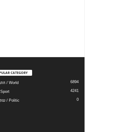
PULAR CATEGORY
6894
ោក / World
4241
 Sport
0
យ / Politic