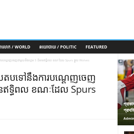
ភពលោក / WORLD
នយោបាយ / POLITIC
FEATURED
ណ្តេញចេញជាមួយនឹងហ្គេម 5 ដ៏មានឥទ្ធិពល ខណៈដែល Spurs ផ្តួល Wolves
យតបទៅនឹងការបណ្តេញចេញ
មានឥទ្ធិពល ខណៈដែល Spurs
প্যাকা
প্রাথম
Admi