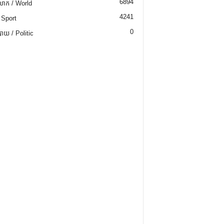
6894
ោក / World
4241
 Sport
0
យ / Politic