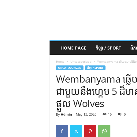
HOME PAGE
កីឡា / SPORT
ពិ
Home
Uncategorized
Wembanyama ឆ្លើយតបទៅនឹងការប
UNCATEGORIZED
កីឡា / SPORT
Wembanyama ឆ្លើ
ជាមួយនឹងហ្គេម 5 ដ៏
ផ្តួល Wolves
By
Admin
-
May 13, 2026
16
0