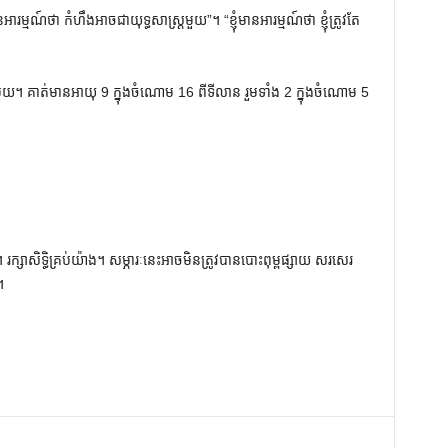
៍ថា កំហឹងអាចជាយុទ្ធសាស្ត្រមួយ”។ “ខ្ញុំមានអារម្មណ៍ថា ខ្ញុំត្រូវតែ
។ គាត់មានអាយុ 9 ក្នុងចំណោម 16 ពីទីលាន រួមទាំង 2 ក្នុងចំណោម 5
ក្សាសិទ្ធិគ្រប់យ៉ាង។ សម្ភារៈនេះអាចមិនត្រូវបានបោះពុម្ពផ្សាយ សរសេរ
។