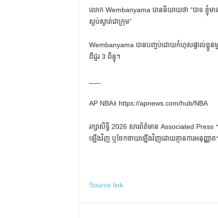
លោក Wembanyama បាននិយាយថា “បាទ ខ្ញុំមានអារម្មណ
ស្ងប់ស្ងាត់ជាក្រុម”
Wembanyama បានបញ្ចប់ដោយកំហុសផ្ទាល់ខ្លួនមួយ
ពីជួរ 3 ពិន្ទុ។
___
AP NBA៖ https://apnews.com/hub/NBA
រក្សាសិទ្ធិ 2026 សារព័ត៌មាន Associated Press ។ រ
ឡើងវិញ ឬចែកចាយឡើងវិញដោយគ្មានការអនុញ្ញាត
Source link