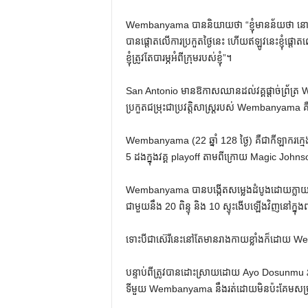
Wembanyama បាននិយាយថា “ខ្ញុំមានន័យថា នោះជាការប្
បានផ្តោតលើការប្រកួតថ្ងៃនេះ ហើយឥឡូវនេះខ្ញុំផ្តោតល
ខ្ញុំត្រូវតែបារម្ភអំពីក្រុមរបស់ខ្ញុំ”។
San Antonio មានឱកាសឈានដល់វគ្គផ្តាច់ព្រ័ត្រ 
ប្រកួតជម្រុះជាប្រវត្តិសាស្ត្ររបស់ Wembanyama គឺ
Wembanyama (22 ឆ្នាំ 128 ថ្ងៃ) គឺជាកីឡាករក្មេងជ
5 ដងក្នុងវគ្គ playoff តាមពីក្រោយ Magic Johnson 
Wembanyama បានបង្កើតសម្លេងដំបូងដោយក្លាយជាក
ជាមួយនឹង 20 ពិន្ទុ និង 10 ស្ទុះងើបឡើងវិញនៅក្នុង
ទោះបីជាស៊េរីនេះនៅតែមានរាងកាយខ្លាំងក៏ដោយ W
បន្ទាប់ពីត្រូវបានដោះស្រាយដោយ Ayo Dosunmu របស់
ទីមួយ Wembanyama នឹងរត់ដោយមិនប៉ះគែមសម្រាប់