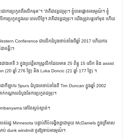
រកួតពីរលើកមុន”។ “វាគឺជាវគ្គជម្រុះ។ ខ្ញុំបានផ្តោតអារម្មណ៍។ ខ្ញុំ
ើការប្រកួតក្នុងរយៈពេលបីថ្ងៃ។ វាគឺជាវគ្គជម្រុះ។ យើងត្រូវបន្តទៅមុខ ហើយ
Western Conference ជាលើកដំបូងចាប់តាំងពីឆ្នាំ 2017 ហើយការ
ជាគន្លឹះ។
ាងគេទី 3 ក្នុងប្រវត្តិសាស្ត្រលីកដែលមាន 25 ពិន្ទុ 15 លើក និង assist
(20 ឆ្នាំ 276 ថ្ងៃ) និង Luka Doncic (21 ឆ្នាំ 177 ថ្ងៃ) ។
ីឡាករ Spurs ដំបូងគេចាប់តាំងពី Tim Duncan ក្នុងឆ្នាំ 2002
ពាក់កណ្តាលដំបូងនៃការប្រកួតជម្រុះ។
embanyama នៅតែស្ងប់ស្ងាត់។
រដ្ឋ Minnesota បន្ទាប់ពីប៉ះទង្គិចគ្នាជាមួយ McDaniels ក្នុងត្រីមាស
 dunk windmill គួរឱ្យចាប់អារម្មណ៍។