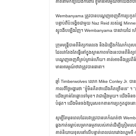
គាត់នាំមកឱ្យយើងការពារ ខ្ញុំមានអារម្មណ៍ថាយើងពិ
Wembanyama ត្រូវបានបណ្តេញចេញពីការប្រកួតទី
បន្ទាប់ពីប៉ះទង្គិចជាមួយ Naz Reid របស់រដ្ឋ 
ស្ទុះងើបឡើងវិញ។ Wembanyama បាន​វាយ​ដៃ ហើយ​
ក្រុមមន្ត្រីបានពិនិត្យការលេង និងដំឡើងកំណែកំហុ
ដែលវាតែងតែធ្វើនៅក្នុងស្ថានភាពទាំងនេះបានពិនិត្យ
បណ្តេញចេញគឺគ្រប់គ្រាន់ហើយ។ គាត់អាចនឹងត្រូវព
មានអារម្មណ៍ថាវាត្រូវបានធានា។
ឆ្មាំ Timberwolves លោក Mike Conley Jr. បានប
កាលពីថ្ងៃអង្គារថា “ខ្ញុំមិនគិតថាយើងគិតច្រើនទេ” 
យើងគ្រាន់តែឆ្ពោះទៅមុខ។ វាជារឿងមួយ។ យើងមិនច
បំផុត។ យើងមិនចង់ឱ្យបុរសខកខានការប្រកួតដូចនោ
សូម្បីតែមុនពេលដែលវាត្រូវបានគេកំណត់ថា Wembany
ឆ្លងកាត់ទម្លាប់សម្រាកធម្មតារបស់គាត់ដើម្បីត្រៀមលេង។
គាត់​និយាយ​ខុស​នៅ​លើ​បន្ទាត់​ពេលវេលា​រវាង​ហ្គេម​ទី 