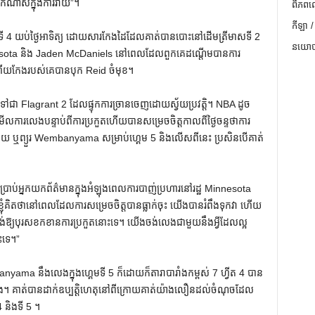
បាកណាស់ក្នុងការវាយ”។
ពិភពល
កីឡា /
 4 យប់ថ្ងៃអាទិត្យ ដោយសារកែងដៃដែលគាត់បានបោះនៅដើមត្រីមាសទី 2
នយោបា
Minnesota និង Jaden McDaniels នៅពេលដែលពួកគេដណ្តើមបានការ
កែង​របស់​គេ​បាន​បុក Reid ចំមុខ។
សទៅជា Flagrant 2 ដែលផ្ទុកការច្រានចេញដោយស្វ័យប្រវត្តិ។ NBA ដូច
មើលការលេងបន្ទាប់ពីការប្រកួតហើយបានសម្រេចចិត្តកាលពីថ្ងៃចន្ទថាការ
ិន័យ ឬព្យួរ Wembanyama សម្រាប់ហ្គេម 5 និងលើសពីនេះ ប្រសិនបើគាត់
្រាប់អ្នកយកព័ត៌មានក្នុងអំឡុងពេលការបាញ់ប្រហារនៅរដ្ឋ Minnesota
។ “ខ្ញុំគិតថានៅពេលដែលការសម្រេចចិត្តបានធ្លាក់ចុះ យើងបានរំពឹងទុកវា ហើយ
ង់ឱ្យបុរសខកខានការប្រកួតនោះទេ។ យើងចង់លេងជាមួយនឹងអ្វីដែលល្អ
ះទេ។”
ama នឹងលេងក្នុងហ្គេមទី 5 ក៏ដោយក៏តារាបារាំងកម្ពស់ 7 ហ្វីត 4 បាន
 គាត់​បាន​ដាក់​ឧប្បត្តិហេតុ​នៅ​ពី​ក្រោយ​គាត់​យ៉ាង​លឿន​ដល់​ចំណុច​ដែល​
4 និង​ទី 5 ។