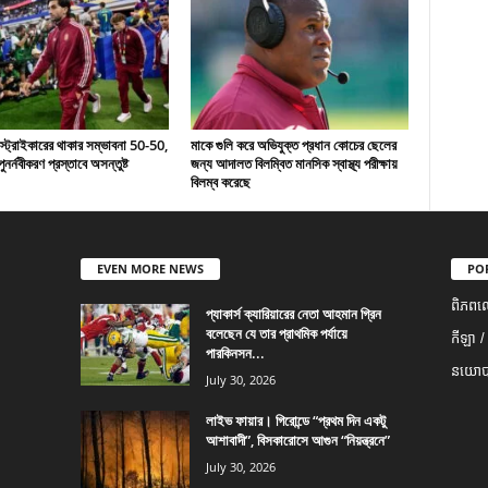
 স্ট্রাইকারের থাকার সম্ভাবনা 50-50,
মাকে গুলি করে অভিযুক্ত প্রধান কোচের ছেলের
ুনর্নবীকরণ প্রস্তাবে অসন্তুষ্ট
জন্য আদালত বিলম্বিত মানসিক স্বাস্থ্য পরীক্ষায়
বিলম্ব করেছে
EVEN MORE NEWS
PO
ពិភពល
প্যাকার্স ক্যারিয়ারের নেতা আহমান গ্রিন
বলেছেন যে তার প্রাথমিক পর্যায়ে
កីឡា /
পারকিনসন...
នយោបា
July 30, 2026
লাইভ ফায়ার। গিরোন্ডে “প্রথম দিন একটু
আশাবাদী”, বিসকারোসে আগুন “নিয়ন্ত্রনে”
July 30, 2026