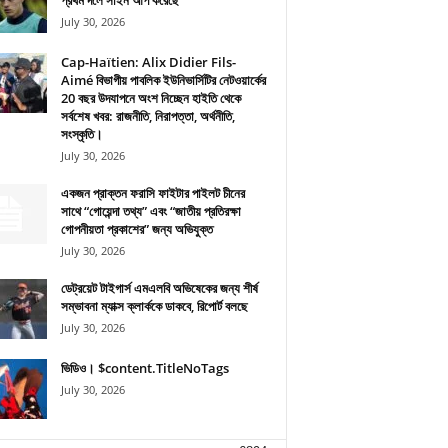
প্রথম দলে সাইন আপ করেছে
July 30, 2026
Cap-Haïtien: Alix Didier Fils-
Aimé বিভাগীয় পাবলিক ইউনিভার্সিটির নেটওয়ার্কের
20 বছর উদযাপনে অংশ নিচ্ছেন হাইতি থেকে
সর্বশেষ খবর: রাজনীতি, নিরাপত্তা, অর্থনীতি,
সংস্কৃতি।
July 30, 2026
একজন প্রাক্তন ফরাসি ফাইটার পাইলট চীনের
সাথে “গোয়েন্দা তথ্য” এবং “জাতীয় প্রতিরক্ষা
গোপনীয়তা প্রকাশের” জন্য অভিযুক্ত
July 30, 2026
ডেট্রয়েট টাইগার্স এমএলবি অভিষেকের জন্য শীর্ষ
সম্ভাবনা ম্যাক্স ক্লার্ককে ডাকবে, রিপোর্ট বলছে
July 30, 2026
ভিডিও। $content.TitleNoTags
July 30, 2026