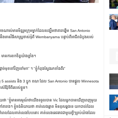
់មានមិត្តរួមក្រុមម្នាក់ដែលសង្ឃឹមថាតារាឆ្នើម San Antonio
ានឹងមានវិធីសាស្រ្តចាស់ទុំពី Wembanyama បន្ទាប់ពីអាជីពដំបូងរបស់
មានការខកចិត្តយ៉ាងខ្លាំង។
ុខទៅវិញទៅមក” ។ “ខ្ញុំកំពុងស្វែងរកទាំងពីរ”
 5 assists និង 3 ប្លុក ខណៈដែល San Antonio បានផ្តួល Minnesota
េរីជុំទីពីររបស់ខ្លួន។
យាយថា “ខ្ញុំមានអារម្មណ៍ថាយើងទទួលបាន Vic ដែលអ្នកបានឃើញពេញមួយ
ឺនៅក្រៅតារាង។ ខ្ញុំចង់និយាយថា គាត់លេងឆ្លាត មិនខុសឆ្គងទេ យកបាល់ដែល
ថា នៅពេលដែលគាត់លេងបែបនោះ គាត់លេងឆេវឆាវជាមួយអ្វីៗគ្រប់យ៉ាងដែល