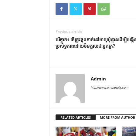
Previous article
បរិច្ចាក៖ តើ​ត្រូវ​ឆ្លង​កាត់​នៅ​អាយុ​ប៉ុន្មាន​ដើម្បី​បង្កើន
ប្រសិទ្ធភាព​ដោយ​មិន​ក្លាយ​ជា​អ្នក​ក្រ?
Admin
http://www.pmbangla.com
RELATED ARTICLES
MORE FROM AUTHOR