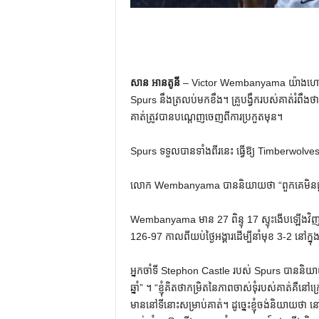
សាន អានតូនី
– Victor Wembanyama យ៉ាងហោចណាស
Spurs នឹងត្រលប់មកខឹង។ គ្រូបង្វឹករបស់គាត់រំពឹងថ
គាត់ត្រូវបានបណ្តេញចេញពីការប្រកួតមុន។
Spurs ទទួលបានទាំងពីរនេះ ធ្វើឱ្យ Timberwolves 
លោក Wembanyama បាននិយាយថា “ពួកគេមិនផ្តាច់ម
Wembanyama មាន 27 ពិន្ទុ 17 ស្ទុះងើបឡើងវិញ
126-97 កាលពីយប់ថ្ងៃអង្គារដើម្បីនាំមុខ 3-2 នៅក្នុងស៊
អ្នកចាំទី Stephon Castle របស់ Spurs បាននិ
ឆ្នាំ” ។ “ខ្ញុំគិតថាកម្រិតនៃភាពចាស់ទុំរបស់គាត់គ
មាននៅទីនោះសម្រាប់គាត់។ ដូច្នេះខ្ញុំចង់និយាយ