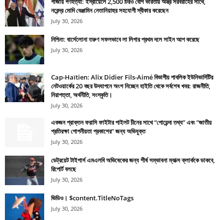
গাজায় গণহত্যা: ইস্রায়েলে 2,500 টিরও বেশি ভারতীয় অস্ত্র সরবরাহের সাথে,
নরেন্দ্র মোদি বেঞ্জামিন নেতানিয়াহুর সহযোগী স্বীকার করেছেন
July 30, 2026
নিশ্চিত: বার্সেলোনা তরুণ সফলভাবে লা লিগার প্রথম দলে সাইন আপ করেছে
July 30, 2026
Cap-Haïtien: Alix Didier Fils-Aimé বিভাগীয় পাবলিক ইউনিভার্সিটির
নেটওয়ার্কের 20 বছর উদযাপনে অংশ নিচ্ছেন হাইতি থেকে সর্বশেষ খবর: রাজনীতি,
নিরাপত্তা, অর্থনীতি, সংস্কৃতি।
July 30, 2026
একজন প্রাক্তন ফরাসি ফাইটার পাইলট চীনের সাথে “গোয়েন্দা তথ্য” এবং “জাতীয়
প্রতিরক্ষা গোপনীয়তা প্রকাশের” জন্য অভিযুক্ত
July 30, 2026
ডেট্রয়েট টাইগার্স এমএলবি অভিষেকের জন্য শীর্ষ সম্ভাবনা ম্যাক্স ক্লার্ককে ডাকবে,
রিপোর্ট বলছে
July 30, 2026
ভিডিও। $content.TitleNoTags
July 30, 2026