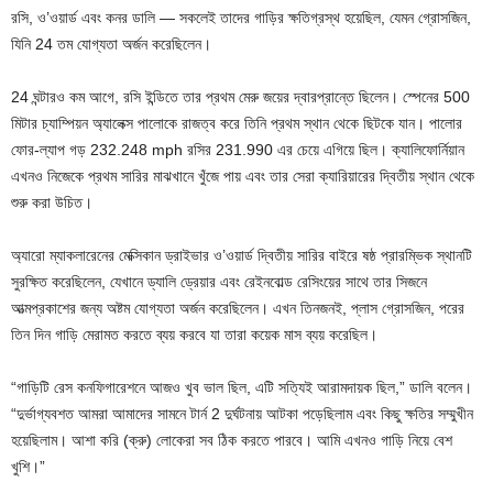
রসি, ও’ওয়ার্ড এবং কনর ডালি — সকলেই তাদের গাড়ির ক্ষতিগ্রস্থ হয়েছিল, যেমন গ্রোসজিন,
যিনি 24 তম যোগ্যতা অর্জন করেছিলেন।
24 ঘন্টারও কম আগে, রসি ইন্ডিতে তার প্রথম মেরু জয়ের দ্বারপ্রান্তে ছিলেন। স্পেনের 500
মিটার চ্যাম্পিয়ন অ্যালেক্স পালোকে রাজত্ব করে তিনি প্রথম স্থান থেকে ছিটকে যান। পালোর
ফোর-ল্যাপ গড় 232.248 mph রসির 231.990 এর চেয়ে এগিয়ে ছিল। ক্যালিফোর্নিয়ান
এখনও নিজেকে প্রথম সারির মাঝখানে খুঁজে পায় এবং তার সেরা ক্যারিয়ারের দ্বিতীয় স্থান থেকে
শুরু করা উচিত।
অ্যারো ম্যাকলারেনের মেক্সিকান ড্রাইভার ও’ওয়ার্ড দ্বিতীয় সারির বাইরে ষষ্ঠ প্রারম্ভিক স্থানটি
সুরক্ষিত করেছিলেন, যেখানে ড্যালি ড্রেয়ার এবং রেইনবোল্ড রেসিংয়ের সাথে তার সিজনে
আত্মপ্রকাশের জন্য অষ্টম যোগ্যতা অর্জন করেছিলেন। এখন তিনজনই, প্লাস গ্রোসজিন, পরের
তিন দিন গাড়ি মেরামত করতে ব্যয় করবে যা তারা কয়েক মাস ব্যয় করেছিল।
“গাড়িটি রেস কনফিগারেশনে আজও খুব ভাল ছিল, এটি সত্যিই আরামদায়ক ছিল,” ডালি বলেন।
“দুর্ভাগ্যবশত আমরা আমাদের সামনে টার্ন 2 দুর্ঘটনায় আটকা পড়েছিলাম এবং কিছু ক্ষতির সম্মুখীন
হয়েছিলাম। আশা করি (ক্রু) লোকেরা সব ঠিক করতে পারবে। আমি এখনও গাড়ি নিয়ে বেশ
খুশি।”