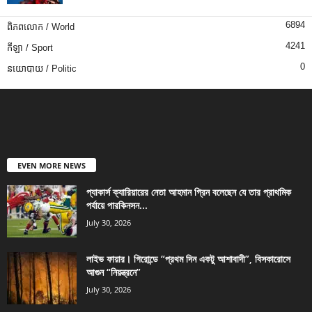
6894
ពិភពលោក / World
4241
កីឡា / Sport
0
នយោបាយ / Politic
EVEN MORE NEWS
প্যাকার্স ক্যারিয়ারের নেতা আহমান গ্রিন বলেছেন যে তার প্রাথমিক
পর্যায়ে পারকিনসন...
July 30, 2026
লাইভ ফায়ার। গিরোন্ডে “প্রথম দিন একটু আশাবাদী”, বিসকারোসে
আগুন “নিয়ন্ত্রনে”
July 30, 2026