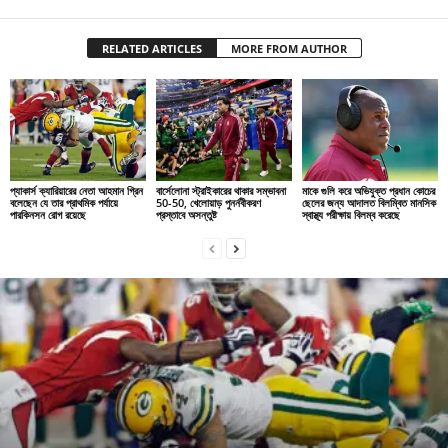
RELATED ARTICLES
MORE FROM AUTHOR
প্যাকার্স ক্যারিয়ারের নেতা আহমান গ্রিন
বার্সেলোনা স্ট্রাইকারের থাকার সম্ভাবনা
মাকে গুলি করে অভিযুক্ত প্রধান কোচের
বলেছেন যে তার প্রাথমিক পর্যায়ে
50-50, খেলোয়াড় পুনর্নবীকরণ
ছেলের জন্য আদালত বিলম্বিত মানসিক
পারকিনসন রোগ রয়েছে
প্রস্তাবে অসন্তুষ্ট
স্বাস্থ্য পরীক্ষায় বিলম্ব করেছে