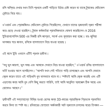
রসি অস্থির দেখায় যখন তিনি প্রথমে একটি গাড়িতে উঠার চেষ্টা করেন যা তাকে ট্র্যাকের মেডিকেল
সেন্টারে নিয়ে যায়।
ও’ওয়ার্ড এবং গ্রোজজিনও মেডিকেল সেন্টারে গিয়েছিলেন, যেখানে তাদের দুজনকেই দ্রুত পরীক্ষা
করে ছেড়ে দেওয়া হয়েছিল। ট্র্যাক কর্মকর্তারা প্রাথমিকভাবে ঘোষণা করেছিলেন যে 2016
ইন্ডিয়ানাপোলিস 500 এর বিজয়ী রসি জাগ্রত, সতর্ক এবং মূল্যায়ন করা হচ্ছে। ডাঃ জুলিয়া
ভালজার পরে জানান, রসিকে হাসপাতালে নিয়ে যাওয়া হয়েছে।
এই মাসে ইন্ডি ওভালে এটিই প্রথম দুর্ঘটনা।
“শুধু ভুল জায়গা, ভুল সময় এবং আমাকে সেখানে নিয়ে যাওয়া হয়েছিল,” ও’ওয়ার্ড রসির হাসপাতালে
ভর্তি হওয়ার আগে বলেছিলেন। “আপনি যখন সেই গতিতে গাড়ি চালাচ্ছেন এবং আপনি যেভাবে
ব্রেক করেন তাতে এই গাড়িগুলি খুব ভালভাবে থামে না। স্পষ্টতই আমি ব্রেক করেছি এবং এটি
এড়ানোর জন্য আমি খুব বেশি কিছু করতে পারিনি, তাই আমি আনন্দিত অ্যালেক্স ঠিক আছে এবং
রোমেনও আছেন।”
দুর্ঘটনাটি এই সপ্তাহান্তে বিক্রি হওয়া রেসের জন্য 33-কারের প্রারম্ভিক গ্রিডকে প্রভাবিত
করবে কিনা তা স্পষ্ট নয়। রবিবারের যোগ্যতা অর্জনকারী আট দ্রুততম চালকের মধ্যে তিনজন —