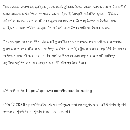
নিয়ম লঙ্ঘনের কারণে দুই ড্রাইভার, এজে ফয়েট এন্টারপ্রাইজের কাইও কোলেট এবং ডালির সতীর্থ
জ্যাক হার্ভেকে মাঠের পিছনে পাঠানোর কারণে গ্রিড ইতিমধ্যেই পরিবর্তিত হয়েছে। ইন্ডিকার
কর্মকর্তারা বলেছেন যে তারা রবিবার সন্ধ্যায় যোগ্যতা-পরবর্তী প্রযুক্তিগত পরিদর্শনের সময়
ড্রাইভারের সরঞ্জামগুলিতে অননুমোদিত পরিবর্তন এবং উপকরণগুলি আবিষ্কার করেছেন।
টিম পেনস্কের জোসেফ নিউগার্ডেন একটি প্র্যাকটিস সেশনে দ্রুততম ল্যাপ সেট করে যা প্রথমে
ক্র্যাশ এবং তারপর বৃষ্টির কারণে সংক্ষিপ্ত হয়েছিল, যা গাড়ির ট্র্যাকে যাওয়ার জন্য নির্ধারিত সময়ের
বেশিরভাগ সময় নষ্ট করে দেয়। বার্ষিক কার্ব ডে উৎসবের সময় শুক্রবার আরেকটি সংক্ষিপ্ত
অনুশীলন অনুষ্ঠিত হবে, যার মধ্যে রয়েছে পিট স্টপ প্রতিযোগিতা।
___
এপি অটো রেসিং: https://apnews.com/hub/auto-racing
কপিরাইট 2026 অ্যাসোসিয়েটেড প্রেস। সর্বস্বত্ব সংরক্ষিত অনুমতি ছাড়া এই উপাদান প্রকাশ,
সম্প্রচার, পুনর্লিখিত বা পুনরায় বিতরণ করা যাবে না।