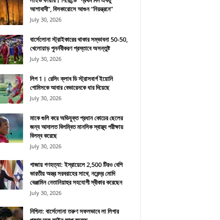
লাইভ ফায়ার। গিরোন্ডে “প্রথম দিন একটু
আশাবাদী”, বিসকারোসে আগুন “নিয়ন্ত্রনে”
July 30, 2026
বার্সেলোনা স্ট্রাইকারের থাকার সম্ভাবনা 50-50,
খেলোয়াড় পুনর্নবীকরণ প্রস্তাবে অসন্তুষ্ট
July 30, 2026
লিগ 1। রেসিং ক্লাব ডি স্ট্রাসবার্গ ইয়োনি
গোমিসকে আবার বেভারেনকে ধার দিয়েছে
July 30, 2026
মাকে গুলি করে অভিযুক্ত প্রধান কোচের ছেলের
জন্য আদালত বিলম্বিত মানসিক স্বাস্থ্য পরীক্ষায়
বিলম্ব করেছে
July 30, 2026
গাজায় গণহত্যা: ইস্রায়েলে 2,500 টিরও বেশি
ভারতীয় অস্ত্র সরবরাহের সাথে, নরেন্দ্র মোদি
বেঞ্জামিন নেতানিয়াহুর সহযোগী স্বীকার করেছেন
July 30, 2026
নিশ্চিত: বার্সেলোনা তরুণ সফলভাবে লা লিগার