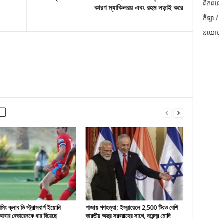
ពិភពល
কারণ ম্যাকিলরয় এবং রহম লড়াই করে
កីឡា /
នយោបា
ং ক্লাব ডি স্ট্রাসবার্গ ইয়োনি
গাজায় গণহত্যা: ইস্রায়েলে 2,500 টিরও বেশি
বার বেভারেনকে ধার দিয়েছে
ভারতীয় অস্ত্র সরবরাহের সাথে, নরেন্দ্র মোদি