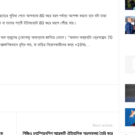
কে ছাড়ের সুবিধা পেতে আপনাকে 80 বছর বয়স পর্যন্ত অপেক্ষা করতে হবে যদি তারা
দি না তাদের পত্নী ইতিমধ্যেই 80 বছর বয়সে পৌঁছে যায়।
্স অফ ফ্রান্সের (ফেপেম) অসন্তোষ জাগিয়ে তোলে। “অবদান অব্যাহতি থ্রেশহোল্ড 70
াত্ক্ষণিকভাবে বৃদ্ধি পায়, যা বাড়ির নিয়োগকারীদের জন্য +15%…
Next article
কে
পিজিএ চ্যাম্পিয়নশিপ আরেকটি ঐতিহাসিক অচলাবস্থা তৈরি করে