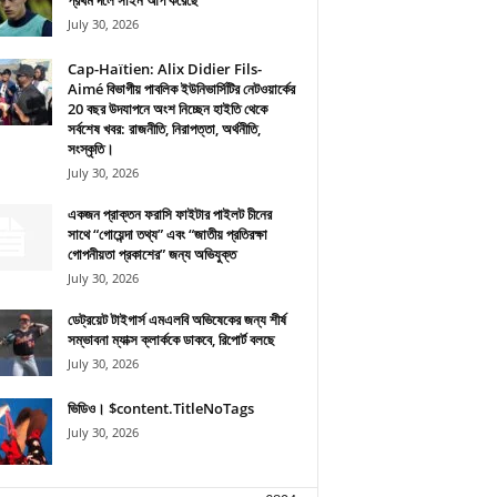
প্রথম দলে সাইন আপ করেছে
July 30, 2026
Cap-Haïtien: Alix Didier Fils-
Aimé বিভাগীয় পাবলিক ইউনিভার্সিটির নেটওয়ার্কের
20 বছর উদযাপনে অংশ নিচ্ছেন হাইতি থেকে
সর্বশেষ খবর: রাজনীতি, নিরাপত্তা, অর্থনীতি,
সংস্কৃতি।
July 30, 2026
একজন প্রাক্তন ফরাসি ফাইটার পাইলট চীনের
সাথে “গোয়েন্দা তথ্য” এবং “জাতীয় প্রতিরক্ষা
গোপনীয়তা প্রকাশের” জন্য অভিযুক্ত
July 30, 2026
ডেট্রয়েট টাইগার্স এমএলবি অভিষেকের জন্য শীর্ষ
সম্ভাবনা ম্যাক্স ক্লার্ককে ডাকবে, রিপোর্ট বলছে
July 30, 2026
ভিডিও। $content.TitleNoTags
July 30, 2026