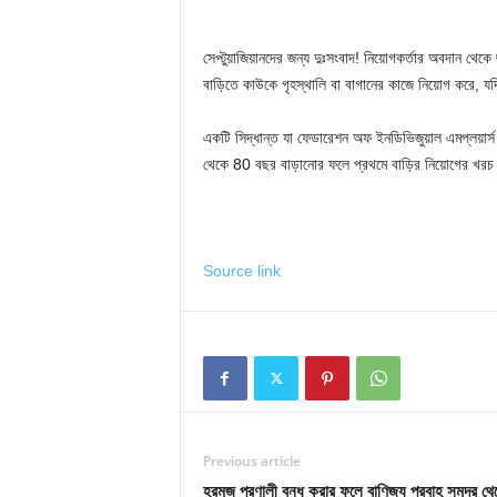
সেপ্টুয়াজিয়ানদের জন্য দুঃসংবাদ! নিয়োগকর্তার অবদান থে
বাড়িতে কাউকে গৃহস্থালি বা বাগানের কাজে নিয়োগ করে, য
একটি সিদ্ধান্ত যা ফেডারেশন অফ ইনডিভিজুয়াল এমপ্লয়ার
থেকে 80 বছর বাড়ানোর ফলে প্রথমে বাড়ির নিয়োগের খরচ ত
Source link
Previous article
হরমুজ প্রণালী বন্ধ করার ফলে বাণিজ্য প্রবাহ সমুদ্র থে