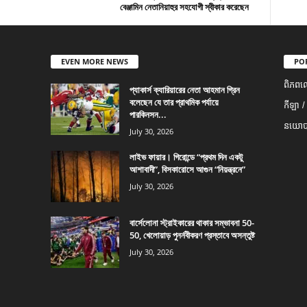
বেঞ্জামিন নেতানিয়াহুর সহযোগী স্বীকার করেছেন
EVEN MORE NEWS
PO
ពិភពល
প্যাকার্স ক্যারিয়ারের নেতা আহমান গ্রিন
বলেছেন যে তার প্রাথমিক পর্যায়ে
កីឡា /
পারকিনসন...
នយោបា
July 30, 2026
লাইভ ফায়ার। গিরোন্ডে “প্রথম দিন একটু
আশাবাদী”, বিসকারোসে আগুন “নিয়ন্ত্রনে”
July 30, 2026
বার্সেলোনা স্ট্রাইকারের থাকার সম্ভাবনা 50-
50, খেলোয়াড় পুনর্নবীকরণ প্রস্তাবে অসন্তুষ্ট
July 30, 2026