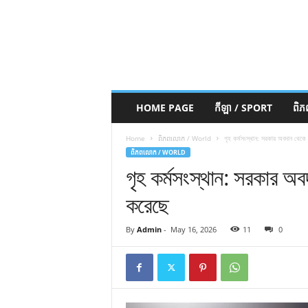
HOME PAGE
កីឡា / SPORT
ពិ
Home
ពិភពលោក / World
গৃহ কর্মসংস্থান: সরকার অবদান থেকে 
ពិភពលោក / WORLD
গৃহ কর্মসংস্থান: সরকার অব
করেছে
By
Admin
-
May 16, 2026
11
0