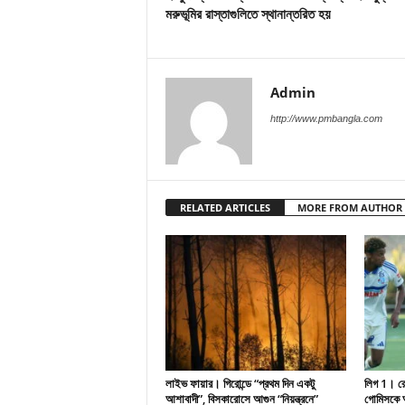
মরুভূমির রাস্তাগুলিতে স্থানান্তরিত হয়
Admin
http://www.pmbangla.com
RELATED ARTICLES
MORE FROM AUTHOR
লাইভ ফায়ার। গিরোন্ডে “প্রথম দিন একটু
লিগ 1। রেসি
আশাবাদী”, বিসকারোসে আগুন “নিয়ন্ত্রনে”
গোমিসকে আ