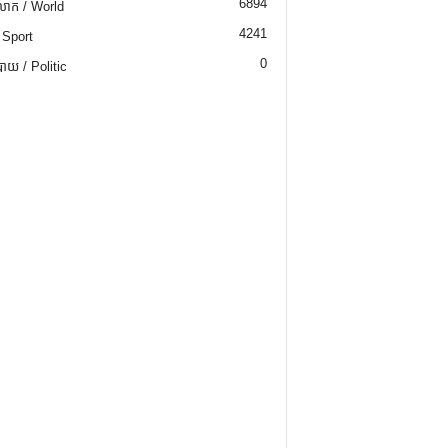
6894
ោក / World
4241
 Sport
0
យ / Politic