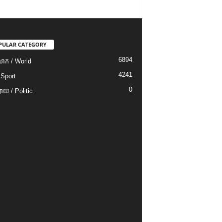
PULAR CATEGORY
6894
ោក / World
4241
 Sport
0
យ / Politic