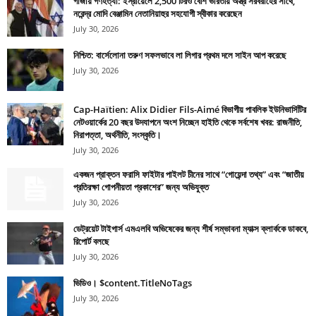
গাজায় গণহত্যা: ইস্রায়েলে 2,500 টিরও বেশি ভারতীয় অস্ত্র সরবরাহের সাথে,
নরেন্দ্র মোদি বেঞ্জামিন নেতানিয়াহুর সহযোগী স্বীকার করেছেন
July 30, 2026
নিশ্চিত: বার্সেলোনা তরুণ সফলভাবে লা লিগার প্রথম দলে সাইন আপ করেছে
July 30, 2026
Cap-Haïtien: Alix Didier Fils-Aimé বিভাগীয় পাবলিক ইউনিভার্সিটির
নেটওয়ার্কের 20 বছর উদযাপনে অংশ নিচ্ছেন হাইতি থেকে সর্বশেষ খবর: রাজনীতি,
নিরাপত্তা, অর্থনীতি, সংস্কৃতি।
July 30, 2026
একজন প্রাক্তন ফরাসি ফাইটার পাইলট চীনের সাথে “গোয়েন্দা তথ্য” এবং “জাতীয়
প্রতিরক্ষা গোপনীয়তা প্রকাশের” জন্য অভিযুক্ত
July 30, 2026
ডেট্রয়েট টাইগার্স এমএলবি অভিষেকের জন্য শীর্ষ সম্ভাবনা ম্যাক্স ক্লার্ককে ডাকবে,
রিপোর্ট বলছে
July 30, 2026
ভিডিও। $content.TitleNoTags
July 30, 2026