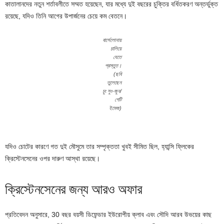
কাতালানদের নতুন শর্তাবলীতে সম্মত হয়েছেন, যার মধ্যে দুই বছরের চুক্তির বর্ধিতকরণ অন্তর্ভুক্ত
রয়েছে, যদিও তিনি আগের উপার্জনের চেয়ে কম বেতনে।
বার্সেলোনায়
চালিয়ে
যেতে
প্রস্তুত।
(ছবি
তুলেছেন
চুং সুং-জুন/
গেটি
ইমেজ)
যদিও চোটের কারণে গত দুই মৌসুমে তার সম্পৃক্ততা খুবই সীমিত ছিল, হ্যান্সি ফ্লিকের
ক্রিস্টেনসেনের ওপর দারুণ আস্থা রয়েছে।
ক্রিস্টেনসেনের জন্য আরও অফার
প্রতিবেদন অনুসারে, 30 বছর বয়সী ডিফেন্ডার ইউরোপীয় ক্লাব এবং সৌদি আরব উভয়ের কাছ