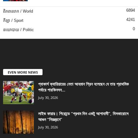
6894
ពិភពលោក / World
4241
កីឡា / Sport
0
នយោបាយ / Politic
EVEN MORE NEWS
প্যাকার্স ক্যারিয়ারের নেতা আহমান গ্রিন বলেছেন যে তার প্রাথমিক
পর্যায়ে পারকিনসন...
July 30, 2026
লাইভ ফায়ার। গিরোন্ডে “প্রথম দিন একটু আশাবাদী”, বিসকারোসে
আগুন “নিয়ন্ত্রনে”
July 30, 2026