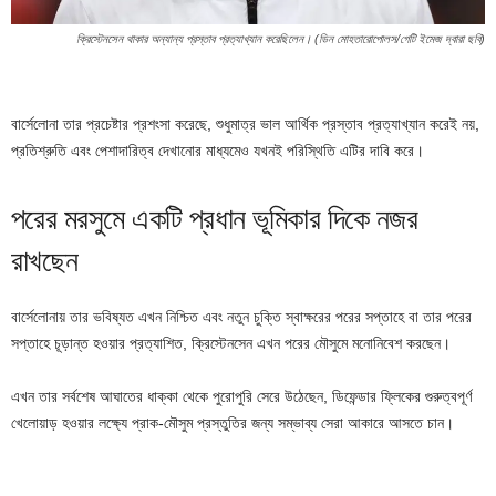
ক্রিস্টেনসেন থাকার অন্যান্য প্রস্তাব প্রত্যাখ্যান করেছিলেন। (ডিন মোহতারোপোলস/গেটি ইমেজ দ্বারা ছবি)
বার্সেলোনা তার প্রচেষ্টার প্রশংসা করেছে, শুধুমাত্র ভাল আর্থিক প্রস্তাব প্রত্যাখ্যান করেই নয়,
প্রতিশ্রুতি এবং পেশাদারিত্ব দেখানোর মাধ্যমেও যখনই পরিস্থিতি এটির দাবি করে।
পরের মরসুমে একটি প্রধান ভূমিকার দিকে নজর
রাখছেন
বার্সেলোনায় তার ভবিষ্যত এখন নিশ্চিত এবং নতুন চুক্তি স্বাক্ষরের পরের সপ্তাহে বা তার পরের
সপ্তাহে চূড়ান্ত হওয়ার প্রত্যাশিত, ক্রিস্টেনসেন এখন পরের মৌসুমে মনোনিবেশ করছেন।
এখন তার সর্বশেষ আঘাতের ধাক্কা থেকে পুরোপুরি সেরে উঠেছেন, ডিফেন্ডার ফ্লিকের গুরুত্বপূর্ণ
খেলোয়াড় হওয়ার লক্ষ্যে প্রাক-মৌসুম প্রস্তুতির জন্য সম্ভাব্য সেরা আকারে আসতে চান।