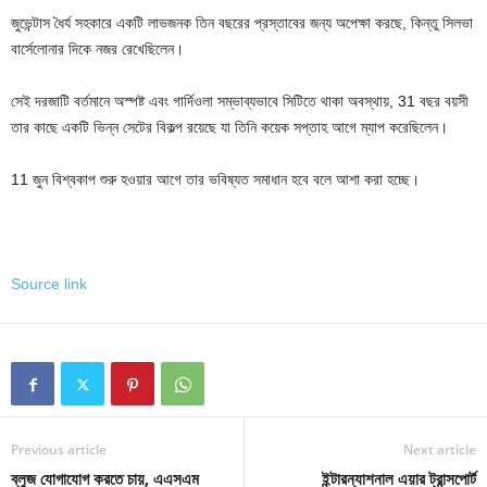
জুভেন্টাস ধৈর্য সহকারে একটি লাভজনক তিন বছরের প্রস্তাবের জন্য অপেক্ষা করছে, কিন্তু সিলভা
বার্সেলোনার দিকে নজর রেখেছিলেন।
সেই দরজাটি বর্তমানে অস্পষ্ট এবং গার্দিওলা সম্ভাব্যভাবে সিটিতে থাকা অবস্থায়, 31 বছর বয়সী
তার কাছে একটি ভিন্ন সেটের বিকল্প রয়েছে যা তিনি কয়েক সপ্তাহ আগে ম্যাপ করেছিলেন।
11 জুন বিশ্বকাপ শুরু হওয়ার আগে তার ভবিষ্যত সমাধান হবে বলে আশা করা হচ্ছে।
Source link
Previous article
Next article
ব্লুজ যোগাযোগ করতে চায়, এএসএম
ইন্টারন্যাশনাল এয়ার ট্রান্সপোর্ট