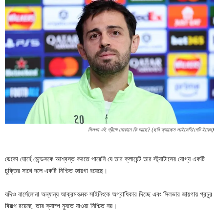
সিলভা এই গ্রীষ্মে দোকানে কি আছে? (ছবি অ্যালেক্স লাইভেসি/গেটি ইমেজ)
ডেকো হোর্হে মেন্ডেসকে আশ্বস্ত করতে পারেনি যে তার ক্লায়েন্ট তার স্ট্যাটাসের যোগ্য একটি
চুক্তির সাথে দলে একটি নিশ্চিত জায়গা রয়েছে।
যদিও বার্সেলোনা অন্যান্য আক্রমণাত্মক সাইনিংকে অগ্রাধিকার দিচ্ছে এবং সিলভার জায়গায় প্রচুর
বিকল্প রয়েছে, তার ক্যাম্প ন্যুতে যাওয়া নিশ্চিত নয়।