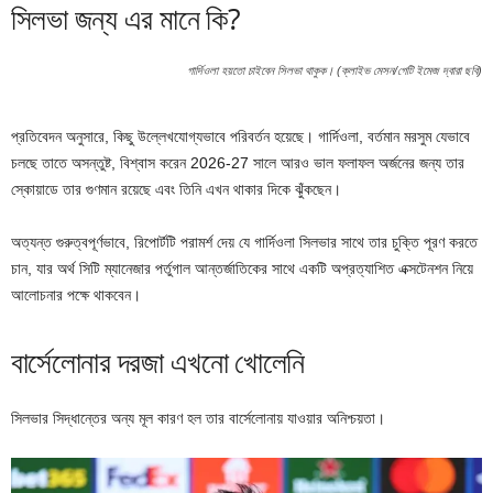
সিলভা জন্য এর মানে কি?
গার্দিওলা হয়তো চাইবেন সিলভা থাকুক। (ক্লাইভ মেসন/গেটি ইমেজ দ্বারা ছবি)
প্রতিবেদন অনুসারে, কিছু উল্লেখযোগ্যভাবে পরিবর্তন হয়েছে। গার্দিওলা, বর্তমান মরসুম যেভাবে
চলছে তাতে অসন্তুষ্ট, বিশ্বাস করেন 2026-27 সালে আরও ভাল ফলাফল অর্জনের জন্য তার
স্কোয়াডে তার গুণমান রয়েছে এবং তিনি এখন থাকার দিকে ঝুঁকছেন।
অত্যন্ত গুরুত্বপূর্ণভাবে, রিপোর্টটি পরামর্শ দেয় যে গার্দিওলা সিলভার সাথে তার চুক্তি পূরণ করতে
চান, যার অর্থ সিটি ম্যানেজার পর্তুগাল আন্তর্জাতিকের সাথে একটি অপ্রত্যাশিত এক্সটেনশন নিয়ে
আলোচনার পক্ষে থাকবেন।
বার্সেলোনার দরজা এখনো খোলেনি
সিলভার সিদ্ধান্তের অন্য মূল কারণ হল তার বার্সেলোনায় যাওয়ার অনিশ্চয়তা।