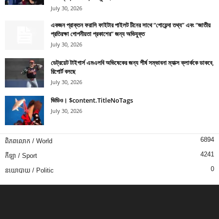
July 30, 2026
একজন প্রাক্তন ফরাসি ফাইটার পাইলট চীনের সাথে “গোয়েন্দা তথ্য” এবং “জাতীয়
প্রতিরক্ষা গোপনীয়তা প্রকাশের” জন্য অভিযুক্ত
July 30, 2026
ডেট্রয়েট টাইগার্স এমএলবি অভিষেকের জন্য শীর্ষ সম্ভাবনা ম্যাক্স ক্লার্ককে ডাকবে,
রিপোর্ট বলছে
July 30, 2026
ভিডিও। $content.TitleNoTags
July 30, 2026
6894
ពិភពលោក / World
4241
កីឡា / Sport
0
នយោបាយ / Politic