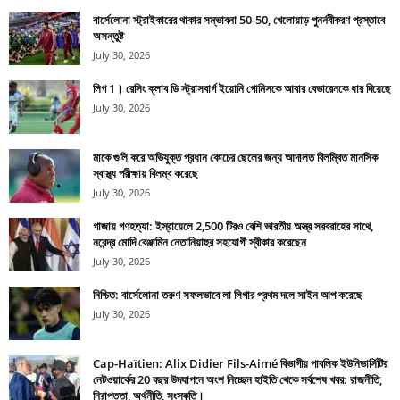
বার্সেলোনা স্ট্রাইকারের থাকার সম্ভাবনা 50-50, খেলোয়াড় পুনর্নবীকরণ প্রস্তাবে
অসন্তুষ্ট
July 30, 2026
লিগ 1। রেসিং ক্লাব ডি স্ট্রাসবার্গ ইয়োনি গোমিসকে আবার বেভারেনকে ধার দিয়েছে
July 30, 2026
মাকে গুলি করে অভিযুক্ত প্রধান কোচের ছেলের জন্য আদালত বিলম্বিত মানসিক
স্বাস্থ্য পরীক্ষায় বিলম্ব করেছে
July 30, 2026
গাজায় গণহত্যা: ইস্রায়েলে 2,500 টিরও বেশি ভারতীয় অস্ত্র সরবরাহের সাথে,
নরেন্দ্র মোদি বেঞ্জামিন নেতানিয়াহুর সহযোগী স্বীকার করেছেন
July 30, 2026
নিশ্চিত: বার্সেলোনা তরুণ সফলভাবে লা লিগার প্রথম দলে সাইন আপ করেছে
July 30, 2026
Cap-Haïtien: Alix Didier Fils-Aimé বিভাগীয় পাবলিক ইউনিভার্সিটির
নেটওয়ার্কের 20 বছর উদযাপনে অংশ নিচ্ছেন হাইতি থেকে সর্বশেষ খবর: রাজনীতি,
নিরাপত্তা, অর্থনীতি, সংস্কৃতি।