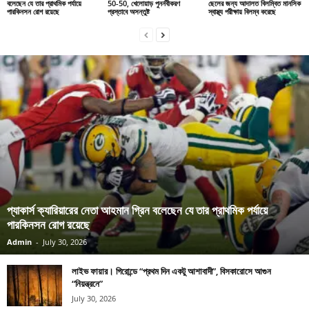
বলেছেন যে তার প্রাথমিক পর্যায়ে
50-50, খেলোয়াড় পুনর্নবীকরণ
ছেলের জন্য আদালত বিলম্বিত মানসিক
পারকিনসন রোগ রয়েছে
প্রস্তাবে অসন্তুষ্ট
স্বাস্থ্য পরীক্ষায় বিলম্ব করেছে
প্যাকার্স ক্যারিয়ারের নেতা আহমান গ্রিন বলেছেন যে তার প্রাথমিক পর্যায়ে
পারকিনসন রোগ রয়েছে
Admin
-
July 30, 2026
লাইভ ফায়ার। গিরোন্ডে “প্রথম দিন একটু আশাবাদী”, বিসকারোসে আগুন
“নিয়ন্ত্রনে”
July 30, 2026