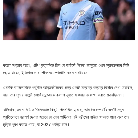
কয়েক সপ্তাহ আগে, এটি প্রত্যাশিত ছিল যে বার্নার্দো সিলভা মরসুমের শেষে ম্যানচেস্টার সিটি
ছেড়ে যাবেন, ইতিহাদে তার গৌরবময় স্পেলটির অবসান ঘটাবেন।
এমনকি বার্সেলোনাকে পর্তুগাল আন্তর্জাতিকের জন্য একটি সম্ভাব্য গন্তব্য হিসাবে দেখা হয়েছিল,
যারা তার সুপার এজেন্ট হোর্হে মেন্ডেসকে ক্যাম্প ন্যুতে যাওয়ার ব্যবস্থা করতে চেয়েছিলেন।
যাইহোক, ম্যান সিটিতে জিনিসগুলি কিছুটা পরিবর্তিত হয়েছে, ডায়রিও স্পোর্টের একটি নতুন
প্রতিবেদনে পরামর্শ দেওয়া হয়েছে যে পেপ গার্দিওলা এই গ্রীষ্মের বাইরে থাকতে পারে এবং তার
চুক্তি পূরণ করতে পারে, যা 2027 পর্যন্ত চলে।