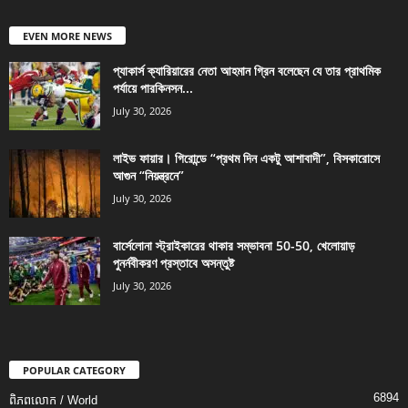
EVEN MORE NEWS
প্যাকার্স ক্যারিয়ারের নেতা আহমান গ্রিন বলেছেন যে তার প্রাথমিক
পর্যায়ে পারকিনসন...
July 30, 2026
লাইভ ফায়ার। গিরোন্ডে “প্রথম দিন একটু আশাবাদী”, বিসকারোসে
আগুন “নিয়ন্ত্রনে”
July 30, 2026
বার্সেলোনা স্ট্রাইকারের থাকার সম্ভাবনা 50-50, খেলোয়াড়
পুনর্নবীকরণ প্রস্তাবে অসন্তুষ্ট
July 30, 2026
POPULAR CATEGORY
6894
ពិភពលោក / World