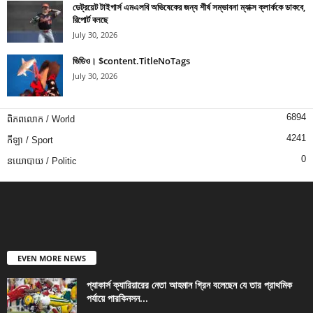
ডেট্রয়েট টাইগার্স এমএলবি অভিষেকের জন্য শীর্ষ সম্ভাবনা ম্যাক্স ক্লার্ককে ডাকবে,
রিপোর্ট বলছে
July 30, 2026
ভিডিও। $content.TitleNoTags
July 30, 2026
6894
ពិភពលោក / World
4241
កីឡា / Sport
0
នយោបាយ / Politic
EVEN MORE NEWS
প্যাকার্স ক্যারিয়ারের নেতা আহমান গ্রিন বলেছেন যে তার প্রাথমিক
পর্যায়ে পারকিনসন...