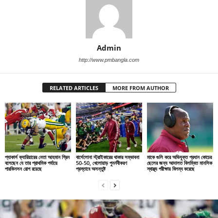
Admin
http://www.pmbangla.com
RELATED ARTICLES
MORE FROM AUTHOR
প্যাকার্স ক্যারিয়ারের নেতা আহমান গ্রিন
বার্সেলোনা স্ট্রাইকারের থাকার সম্ভাবনা
মাকে গুলি করে অভিযুক্ত প্রধান কোচের
বলেছেন যে তার প্রাথমিক পর্যায়ে
50-50, খেলোয়াড় পুনর্নবীকরণ
ছেলের জন্য আদালত বিলম্বিত মানসিক
পারকিনসন রোগ রয়েছে
প্রস্তাবে অসন্তুষ্ট
স্বাস্থ্য পরীক্ষায় বিলম্ব করেছে