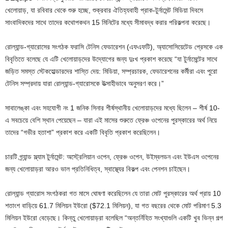
খেলোয়াড়, যা রবিবার থেকে শুরু হচ্ছে, শুক্রবার ঐতিহ্যবাহী প্রাক-টুর্নামেন্ট মিডিয়া দিবসে
সাংবাদিকদের সাথে তাদের কথোপকথন 15 মিনিটের মধ্যে সীমাবদ্ধ করার পরিকল্পনা করেছে।
রোল্যান্ড-গ্যারোসের সংগঠক ফরাসি টেনিস ফেডারেশন (এফএফটি), অ্যাসোসিয়েটেড প্রেসকে এক
বিবৃতিতে বলেছে যে এটি খেলোয়াড়দের উদ্যোগের জন্য দুঃখ প্রকাশ করেছে “যা টুর্নামেন্টের সাথে
জড়িত সমস্ত স্টেকহোল্ডারদের শাস্তি দেয়: মিডিয়া, সম্প্রচারক, ফেডারেশনের কর্মীরা এবং পুরো
টেনিস সম্প্রদায় যারা রোল্যান্ড-গ্যারোসকে উত্সাহীভাবে অনুসরণ করে।”
সাবালেঙ্কা এবং সহযোগী নং 1 জনিক সিনার শীর্ষস্থানীয় খেলোয়াড়দের মধ্যে ছিলেন – শীর্ষ 10-
এ সবচেয়ে বেশি স্থান পেয়েছেন – যারা এই মাসের শুরুতে ফ্রেঞ্চ ওপেনের পুরস্কারের অর্থ নিয়ে
তাদের “গভীর হতাশা” প্রকাশ করে একটি বিবৃতি প্রকাশ করেছিলেন।
চারটি গ্র্যান্ড স্ল্যাম টুর্নামেন্ট: অস্ট্রেলিয়ান ওপেন, ফ্রেঞ্চ ওপেন, উইম্বলডন এবং ইউএস ওপেনের
জন্য খেলোয়াড়রা আরও ভাল প্রতিনিধিত্ব, স্বাস্থ্যের বিকল্প এবং পেনশন চাইছেন।
রোল্যান্ড গ্যারোস সংগঠকরা গত মাসে ঘোষণা করেছিলেন যে তারা মোট পুরস্কারের অর্থ প্রায় 10
শতাংশ বাড়িয়ে 61.7 মিলিয়ন ইউরো ($72.1 মিলিয়ন), যা গত বছরের থেকে মোট পরিমাণ 5.3
মিলিয়ন ইউরো বেড়েছে। কিন্তু খেলোয়াড়রা বলেছিল “অন্তর্নিহিত সংখ্যাগুলি একটি খুব ভিন্ন গল্প