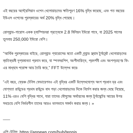
এই বছরের অস্ট্রেলিয়ান ওপেন খেলোয়াড়দের ক্ষতিপূরণ 16% বৃদ্ধি করেছে, এবং গত বছরের
ইউএস ওপেনের পুরস্কারের অর্থ 20% বৃদ্ধি পেয়েছে।
রোল্যান্ড-গারোস একক চ্যাম্পিয়নরা প্রত্যেকে 2.8 মিলিয়ন ইউরো পাবে, যা 2025 সালের
তুলনায় 250,000 ইউরো বেশি।
“আর্থিক পুরস্কারের বাইরে, রোল্যান্ড গ্যারোসের মতো একটি গ্র্যান্ড স্ল্যাম টুর্নামেন্ট খেলোয়াড়দের
ব্যতিক্রমী দৃশ্যমানতা প্রদান করে, যা স্পনসরশিপ, অংশীদারিত্ব, প্রদর্শনী এবং অংশগ্রহণের ফি-
এর মাধ্যমে পরোক্ষ আয় তৈরি করে,” FFT উল্লেখ করে৷
“এই বছর, ফ্রেঞ্চ টেনিস ফেডারেশনও এই বৃদ্ধির একটি উল্লেখযোগ্য অংশ প্রধান ড্র এবং
যোগ্যতা রাউন্ডের প্রথম রাউন্ডে বাদ পড়া খেলোয়াড়দের দিকে নির্দেশ করার জন্য বেছে নিয়েছে,
11% এরও বেশি বৃদ্ধির সাথে, যারা তাদের মৌসুমের অর্থায়নের জন্য টুর্নামেন্টের আয়ের উপর
সবচেয়ে বেশি নির্ভরশীল তাদের আরও ভালভাবে সমর্থন করার জন্য। »
___
এপি টেনিস: https://apnews.com/hub/tennis