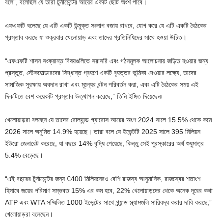
বলে”, বলেছিল যে তারা টুর্নামেন্টের আয়ের একটি ছোট অংশ পাবে।
এফএফটি বলেছে যে এটি একটি উন্মুক্ত সংলাপ বজায় রাখবে, যোগ করে যে এটি একটি বৈঠকের
প্রস্তাব করছে যা শুক্রবার খেলোয়াড় এবং তাদের প্রতিনিধিদের সাথে হওয়া উচিত।
“এফএফটি শাসন সংক্রান্ত বিষয়গুলিতে সরাসরি এবং গঠনমূলক আলোচনায় জড়িত হওয়ার জন্য
প্রস্তুত, স্টেকহোল্ডারদের সিদ্ধান্ত গ্রহণে একটি বৃহত্তর ভূমিকা দেওয়ার লক্ষ্যে, তাদের
সামাজিক সুরক্ষায় অবদান রাখা এবং মূল্যের বন্টন পরিবর্তন করা, এবং এটি বৈঠকের সময় এই
দিকটিতে বেশ কয়েকটি প্রস্তাব উত্থাপন করেছে,” তিনি ইঙ্গিত দিয়েছেন৷
খেলোয়াড়রা বলছেন যে তাদের রোল্যান্ড গ্যারোস আয়ের অংশ 2024 সালে 15.5% থেকে কমে
2026 সালে অনুমিত 14.9% হয়েছে। তারা বলে যে ইভেন্টটি 2025 সালে 395 মিলিয়ন
ইউরো জেনারেট করেছে, যা বছরে 14% বৃদ্ধি পেয়েছে, কিন্তু সেই পুরস্কারের অর্থ শুধুমাত্র
5.4% বেড়েছে।
“এই বছরের টুর্নামেন্টের জন্য €400 মিলিয়নেরও বেশি রাজস্ব আনুমানিক, রাজস্বের শতাংশ
হিসাবে জয়ের পরিমাণ সম্ভবত 15% এর কম হবে, 22% খেলোয়াড়দের থেকে অনেক দূরের কথা
ATP এবং WTA সম্মিলিত 1000 ইভেন্টের সাথে গ্র্যান্ড স্ল্যামগুলি সারিবদ্ধ করার দাবি করছে,”
খেলোয়াড়রা বলেছেন।