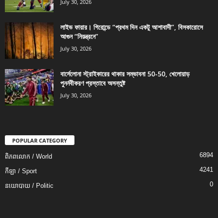
July 30, 2026
লাইভ ফায়ার। গিরোন্ডে “প্রথম দিন একটু আশাবাদী”, বিসকারোসে
আগুন “নিয়ন্ত্রনে”
July 30, 2026
বার্সেলোনা স্ট্রাইকারের থাকার সম্ভাবনা 50-50, খেলোয়াড়
পুনর্নবীকরণ প্রস্তাবে অসন্তুষ্ট
July 30, 2026
POPULAR CATEGORY
6894
ពិភពលោក / World
4241
កីឡា / Sport
0
នយោបាយ / Politic