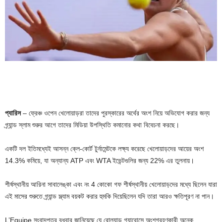
প্যারিস
– ফ্রেঞ্চ ওপেন খেলোয়াড়রা তাদের পুরস্কারের অর্থের অংশ নিয়ে অভিযোগ করার জন্য
গ্র্যান্ড স্লাম শুরুর আগে তাদের মিডিয়া উপস্থিতি কমানোর কথা বিবেচনা করছে।
একটি দল ইতিমধ্যেই আসন্ন ক্লে-কোর্ট টুর্নামেন্টকে লক্ষ্য করেছে খেলোয়াড়দের আয়ের অংশ
14.3% কমিয়ে, যা অন্যান্য ATP এবং WTA ইভেন্টগুলির জন্য 22% এর তুলনায়।
শীর্ষস্থানীয় আরিনা সাবালেঙ্কা এবং নং 4 কোকো গফ শীর্ষস্থানীয় খেলোয়াড়দের মধ্যে ছিলেন যারা
এই মাসের শুরুতে গ্র্যান্ড স্ল্যাম বয়কট করার হুমকি দিয়েছিলেন যদি তারা আরও ক্ষতিপূরণ না পান।
L’Equipe সংবাদপত্র বুধবার জানিয়েছে যে রোল্যান্ড গ্যারোসে অংশগ্রহণকারী অনেক