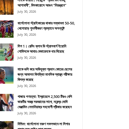
লাইভ ফায়ার। গিরোন্ডে “প্রথম দিন একটু
আশাবাদী”, বিসকারোসে আগুন “নিয়ন্ত্রনে”
July 30, 2026
বার্সেলোনা স্ট্রাইকারের থাকার সম্ভাবনা 50-50,
খেলোয়াড় পুনর্নবীকরণ প্রস্তাবে অসন্তুষ্ট
July 30, 2026
লিগ 1। রেসিং ক্লাব ডি স্ট্রাসবার্গ ইয়োনি
গোমিসকে আবার বেভারেনকে ধার দিয়েছে
July 30, 2026
মাকে গুলি করে অভিযুক্ত প্রধান কোচের ছেলের
জন্য আদালত বিলম্বিত মানসিক স্বাস্থ্য পরীক্ষায়
বিলম্ব করেছে
July 30, 2026
গাজায় গণহত্যা: ইস্রায়েলে 2,500 টিরও বেশি
ভারতীয় অস্ত্র সরবরাহের সাথে, নরেন্দ্র মোদি
বেঞ্জামিন নেতানিয়াহুর সহযোগী স্বীকার করেছেন
July 30, 2026
নিশ্চিত: বার্সেলোনা তরুণ সফলভাবে লা লিগার