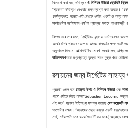
বিবেচনা করা হয়, অতিক্রম
6 বিলিয়ন ইউরো ক্রেডিট ফ্রি
“প্রভাব” ক্ষতিপূরণ দেওয়ার জন্য ব্যাখ্যা করা হয়েছে।
“দুর
দুর্ভাগ্যবশত, আমরা এটি দেখতে পাচ্ছি, একটি বা অন্য আকার
মার্কাঞ্জেলির হরাইজনস এমপির প্রশ্নের জবাবে প্রধানমন্ত্র
বিশেষ করে তার মতে,
“হাইব্রিড যুদ্ধ বা দুর্ভাগ্যবশত আর
অর্থের উপর প্রভাব ফেলে যা আমরা বাজেটের পক্ষে ভোট দেওয়
অনুস্মারক হিসাবে, এক্সিকিউটিভ ঘোষণা করেছিলেন, এপ্রিল
বাতিলকরণ
যাতে মধ্যপ্রাচ্যে যুদ্ধের সাথে যুক্ত খরচ মেটানো
রসায়নের জন্য টার্গেটেড সাহায্য
প্রচেষ্টা ওজন হবে
রাজ্যের উপর 4 বিলিয়ন ইউরো
এবং
সামা
সাথে এটিতে ফিরে আসব”
Sébastien Lecornu অব্যাহত রে
এই অর্থে, সরকার ইতিমধ্যে সম্পন্ন করেছে
বেশ কয়েকটি লক্ষ
খাতগুলির লক্ষ্য।
“আমাদের জেলে বন্ধুরা একটি খরচ/লাভের হ
নেই, নৌকাগুলি ডকে থাকে”
সেবাস্টিয়ান লেকর্নু অব্যাহত রে