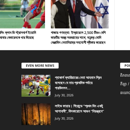
ং ক্লাব ডি স্ট্রাসবার্গ ইয়োনি
গাজায় গণহত্যা: ইস্রায়েলে 2,500 টিরও বেশি
বার বেভারেনকে ধার দিয়েছে
ভারতীয় অস্ত্র সরবরাহের সাথে, নরেন্দ্র মোদি
বেঞ্জামিন নেতানিয়াহুর সহযোগী স্বীকার করেছেন
EVEN MORE NEWS
PO
ពិភពល
প্যাকার্স ক্যারিয়ারের নেতা আহমান গ্রিন
বলেছেন যে তার প্রাথমিক পর্যায়ে
កីឡា /
পারকিনসন...
នយោបា
July 30, 2026
লাইভ ফায়ার। গিরোন্ডে “প্রথম দিন একটু
আশাবাদী”, বিসকারোসে আগুন “নিয়ন্ত্রনে”
July 30, 2026