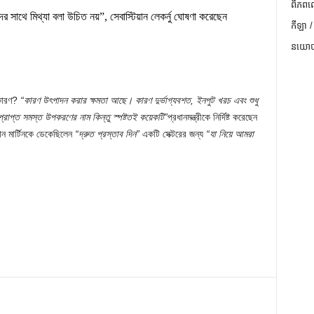
ពិភពល
 সাথে মিথ্যা বলা উচিত নয়”, সেবাস্টিয়ান লেকর্নু ঘোষণা করেছেন
កីឡា /
នយោបា
কারণ?
“কারণ উৎপাদন করার ক্ষমতা আছে। কারণ দুর্ভাগ্যবশত, ইনপুট খরচ এবং শুধু
প্রাপ্ত সমস্ত উপকরণের নাম কিন্তু স্পষ্টতই কয়েকটি”
প্রধানমন্ত্রীকে নির্দিষ্ট করেছেন
য়ান মার্টিনকে ডেকেছিলেন
“দ্রুত প্রস্তাব দিন”
একটি সেক্টরের জন্য
“যা নিয়ে আমরা