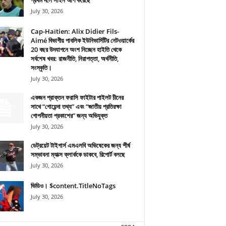
প্রথম দলে সাইন আপ করেছে
July 30, 2026
Cap-Haïtien: Alix Didier Fils-
Aimé বিভাগীয় পাবলিক ইউনিভার্সিটির নেটওয়ার্কের
20 বছর উদযাপনে অংশ নিচ্ছেন হাইতি থেকে
সর্বশেষ খবর: রাজনীতি, নিরাপত্তা, অর্থনীতি,
সংস্কৃতি।
July 30, 2026
একজন প্রাক্তন ফরাসি ফাইটার পাইলট চীনের
সাথে “গোয়েন্দা তথ্য” এবং “জাতীয় প্রতিরক্ষা
গোপনীয়তা প্রকাশের” জন্য অভিযুক্ত
July 30, 2026
ডেট্রয়েট টাইগার্স এমএলবি অভিষেকের জন্য শীর্ষ
সম্ভাবনা ম্যাক্স ক্লার্ককে ডাকবে, রিপোর্ট বলছে
July 30, 2026
ভিডিও। $content.TitleNoTags
July 30, 2026