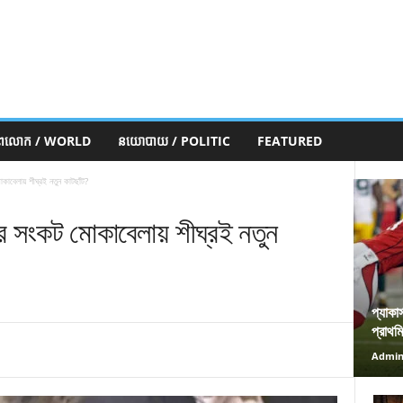
ភពលោក / WORLD
នយោបាយ / POLITIC
FEATURED
াবেলায় শীঘ্রই নতুন কাটছাঁট?
র সংকট মোকাবেলায় শীঘ্রই নতুন
প্যাকা
প্রাথম
Admi