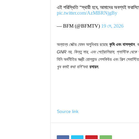
এই পরিস্থিতি “স্থায়ী হবে, আমাদের অবশ্যই ফরাসিদের
pic.twitter.com/AzMBRNjgBy
— BFM (@BFMTV)
19 মে, 2026
অন্যান্য সেক্টর যেমন অসুবিধায় রয়েছে
কৃষি এবং বাসস্থান
. 
GNR নয়, কিন্তু সার, এবং পেট্রোলিয়াম, প্লাস্টিক থেকে 
যিনি অর্থনীতির মন্ত্রী রোল্যান্ড লেসকিউর এবং শিল্প সেবাস্টি
খুব কমই কথা বলি”
যথা
রসায়ন
.
Source link