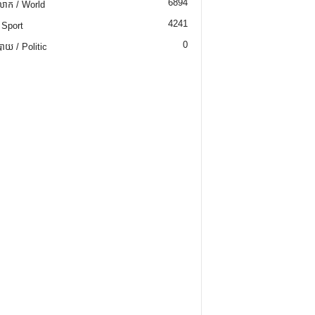
6894
ោក / World
4241
 Sport
0
យ / Politic