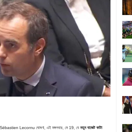
খোমুখি, Sébastien Lecornu ঘোষণা, এই মঙ্গলবার, মে 19, যে
নতুন বাজেট কাটা