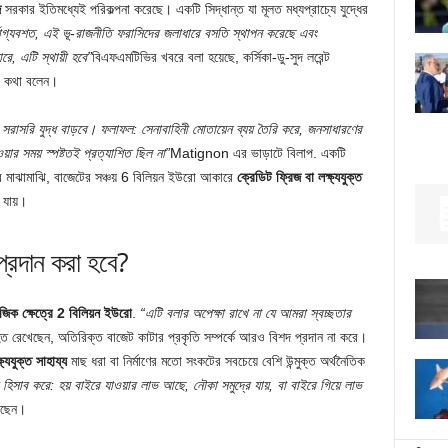
জ
সরকার ইতিমধ্যেই পরিকল্পনা করেছে। একটি সিদ্ধান্ত যা মূলত মধ্যপ্রাচ্যে যুদ্ধের
্ভাগ্যবশত, এই ভূ-রাজনীতি ফরাসিদের জলাধারে বসতি স্থাপন করেছে এবং
ে, এটি স্থায়ী হবে”
বিএফএমটিভির খবরে বলা হয়েছে, কর্সিকা-ডু-সুদ লরেন্ট
ী এ কথা বলেন।
ও সরাসরি যুদ্ধ বাড়বে। ফলাফল: সেনাবাহিনী মোতায়েন ব্যয় তৈরি করে, জনসাধারণের
ার সময় স্পষ্টতই প্রত্যাশিত ছিল না”
Matignon এর ভাড়াটে বিলাপ. একটি
ের মাঝামাঝি, বাজেটের সঞ্চয় 6 বিলিয়ন ইউরো আকারে
ক্রেডিট ফ্রিজ বা লক্ষ্যযুক্ত
 যায়।
 প্রদান করা হবে?
জিক ক্ষেত্রে 2 বিলিয়ন ইউরো
.
“এটি বলার অপেক্ষা রাখে না যে আমরা স্বচ্ছতার
খেছেন, অতিরিক্ত বাজেট কাটার প্রকৃতি সম্পর্কে আরও বিশদ প্রদান না করে।
্যযুক্ত সাহায্য
মাছ ধরা বা নির্মাণের মতো সংকটের সবচেয়ে বেশি উন্মুক্ত অর্থনৈতিক
িসাব করে: হয় বাইরে যাওয়ার লাভ আছে, নৌকা সমুদ্রে যায়, বা বাইরে গিয়ে লাভ
খেছেন।