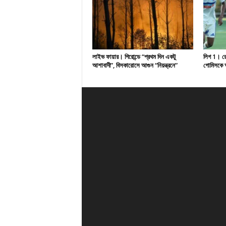
লাইভ ফায়ার। গিরোন্ডে “প্রথম দিন একটু
লিগ 1। রেসি
আশাবাদী”, বিসকারোসে আগুন “নিয়ন্ত্রনে”
গোমিসকে আ