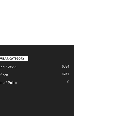
PULAR CATEGORY
6894
ោក / World
4241
 Sport
0
យ / Politic