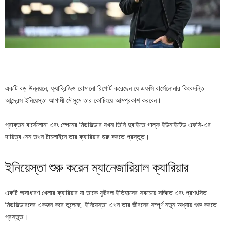
একটি বড় উন্নয়নে, ফ্যাব্রিজিও রোমানো রিপোর্ট করেছেন যে এফসি বার্সেলোনার কিংবদন্তি
আন্দ্রেস ইনিয়েস্তা আগামী মৌসুমে তার কোচিংয়ে আত্মপ্রকাশ করবেন।
প্রাক্তন বার্সেলোনা এবং স্পেনের মিডফিল্ডার যখন তিনি দুবাইতে গাল্ফ ইউনাইটেড এফসি-এর
দায়িত্ব নেন তখন টাচলাইনে তার ক্যারিয়ার শুরু করতে প্রস্তুত।
ইনিয়েস্তা শুরু করেন ম্যানেজারিয়াল ক্যারিয়ার
একটি অসাধারণ খেলার ক্যারিয়ার যা তাকে ফুটবল ইতিহাসের সবচেয়ে সজ্জিত এবং প্রশংসিত
মিডফিল্ডারদের একজন করে তুলেছে, ইনিয়েস্তা এখন তার জীবনের সম্পূর্ণ নতুন অধ্যায় শুরু করতে
প্রস্তুত।