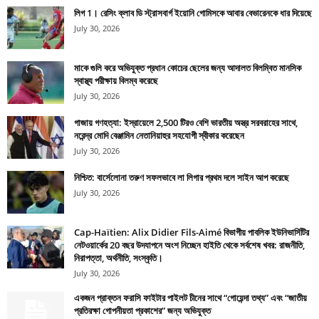
লিগ 1। রেসিং ক্লাব ডি স্ট্রাসবার্গ ইয়োনি গোমিসকে আবার বেভারেনকে ধার দিয়েছে
July 30, 2026
মাকে গুলি করে অভিযুক্ত প্রধান কোচের ছেলের জন্য আদালত বিলম্বিত মানসিক
স্বাস্থ্য পরীক্ষায় বিলম্ব করেছে
July 30, 2026
গাজায় গণহত্যা: ইস্রায়েলে 2,500 টিরও বেশি ভারতীয় অস্ত্র সরবরাহের সাথে,
নরেন্দ্র মোদি বেঞ্জামিন নেতানিয়াহুর সহযোগী স্বীকার করেছেন
July 30, 2026
নিশ্চিত: বার্সেলোনা তরুণ সফলভাবে লা লিগার প্রথম দলে সাইন আপ করেছে
July 30, 2026
Cap-Haïtien: Alix Didier Fils-Aimé বিভাগীয় পাবলিক ইউনিভার্সিটির
নেটওয়ার্কের 20 বছর উদযাপনে অংশ নিচ্ছেন হাইতি থেকে সর্বশেষ খবর: রাজনীতি,
নিরাপত্তা, অর্থনীতি, সংস্কৃতি।
July 30, 2026
একজন প্রাক্তন ফরাসি ফাইটার পাইলট চীনের সাথে “গোয়েন্দা তথ্য” এবং “জাতীয়
প্রতিরক্ষা গোপনীয়তা প্রকাশের” জন্য অভিযুক্ত