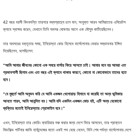
42 বছর বয়সী কিংবদন্তি তারপরে মধ্যপ্রাচ্যে চলে যান, সংযুক্ত আরব আমিরাতের এমিরেটস
ক্লাবে স্বাক্ষর করেন, যেখানে তিনি অবসর ঘোষণার আগে এক মৌসুম কাটিয়েছিলেন।
তার অবসরের বক্তৃতার সময়, ইনিয়েস্তা কোচ হিসেবে বার্সেলোনায় ফেরার সম্ভাবনার ইঙ্গিত
দিয়েছিলেন, বলেছিলেন:
“আমি আমার জীবনের কোনো এক সময়ে বার্সায় ফিরে আসতে চাই। আমার মনে হয় আমরা এত
প্রভাবশালী ছিলাম এবং এত বছর এই ক্লাবে থাকার কারণে, কোনো না কোনোভাবে তাদের হতে
হবে।
“যে মুহুর্তে আমি অনুভব করি যে আমি একজন খেলোয়াড় হিসাবে যা করেছি তা অন্য ভূমিকায়
আনতে পারব, আমি আনন্দিত হব। আমি যদি একদিন একজন কোচ হই, এটি অন্য যেকোনো
ব্যক্তির মতোই ইনিয়েস্তার প্রোফাইল হবে।”
এখন, ইনিয়েস্তা তার কোচিং ক্যারিয়ার শুরু করার জন্য দেশে ফিরে আসবেন, তার প্রাক্তন
মিডফিল্ড পার্টনার জাভি হার্নান্দেজের মতো একই পথ বেছে নেবেন, যিনি শেষ পর্যন্ত বার্সেলোনায় দেশে