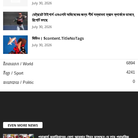
July 30, 2026
ডেট্রয়েট টাইগার্স এমএলবি অভিষেকের জন্য শীর্ষ সম্ভাবনা ম্যাক্স ক্লার্ককে ডাকবে,
রিপোর্ট বলছে
July 30, 2026
ভিডিও। $content.TitleNoTags
July 30, 2026
6894
ពិភពលោក / World
4241
កីឡា / Sport
0
នយោបាយ / Politic
EVEN MORE NEWS
প্যাকার্স ক্যারিয়ারের নেতা আহমান গ্রিন বলেছেন যে তার প্রাথমিক