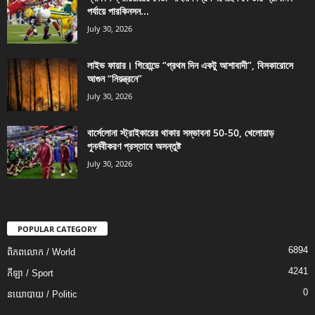
পর্যায়ে পারকিনসন...
July 30, 2026
লাইভ ফায়ার। গিরোন্ডে “প্রথম দিন একটু আশাবাদী”, বিসকারোসে
আগুন “নিয়ন্ত্রনে”
July 30, 2026
বার্সেলোনা স্ট্রাইকারের থাকার সম্ভাবনা 50-50, খেলোয়াড়
পুনর্নবীকরণ প্রস্তাবে অসন্তুষ্ট
July 30, 2026
POPULAR CATEGORY
6894
ពិភពលោក / World
4241
កីឡា / Sport
0
នយោបាយ / Politic