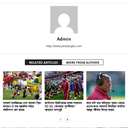
Admin
http://www.pmbangla.com
RELATED ARTICLES
MORE FROM AUTHOR
প্যাকার্স ক্যারিয়ারের নেতা আহমান গ্রিন
বার্সেলোনা স্ট্রাইকারের থাকার সম্ভাবনা
মাকে গুলি করে অভিযুক্ত প্রধান কোচের
বলেছেন যে তার প্রাথমিক পর্যায়ে
50-50, খেলোয়াড় পুনর্নবীকরণ
ছেলের জন্য আদালত বিলম্বিত মানসিক
পারকিনসন রোগ রয়েছে
প্রস্তাবে অসন্তুষ্ট
স্বাস্থ্য পরীক্ষায় বিলম্ব করেছে