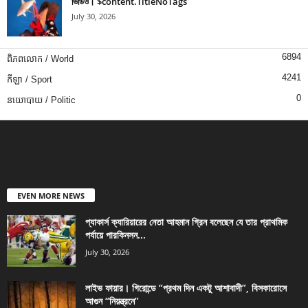
ভিডিও। $content.TitleNoTags
July 30, 2026
6894
ពិភពលោក / World
4241
កីឡា / Sport
0
នយោបាយ / Politic
EVEN MORE NEWS
প্যাকার্স ক্যারিয়ারের নেতা আহমান গ্রিন বলেছেন যে তার প্রাথমিক
পর্যায়ে পারকিনসন...
July 30, 2026
লাইভ ফায়ার। গিরোন্ডে “প্রথম দিন একটু আশাবাদী”, বিসকারোসে
আগুন “নিয়ন্ত্রনে”