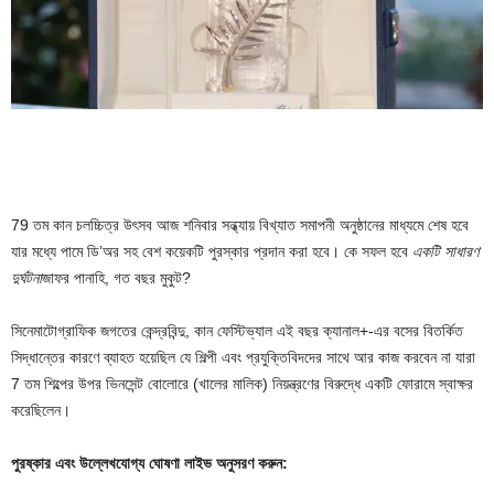
79 তম কান চলচ্চিত্র উৎসব আজ শনিবার সন্ধ্যায় বিখ্যাত সমাপনী অনুষ্ঠানের মাধ্যমে শেষ হবে
যার মধ্যে পামে ডি’অর সহ বেশ কয়েকটি পুরস্কার প্রদান করা হবে। কে সফল হবে
একটি সাধারণ
দুর্ঘটনা
জাফর পানাহি, গত বছর মুকুট?
সিনেমাটোগ্রাফিক জগতের কেন্দ্রবিন্দু, কান ফেস্টিভ্যাল এই বছর ক্যানাল+-এর বসের বিতর্কিত
সিদ্ধান্তের কারণে ব্যাহত হয়েছিল যে শিল্পী এবং প্রযুক্তিবিদদের সাথে আর কাজ করবেন না যারা
7 তম শিল্পের উপর ভিনসেন্ট বোলোরে (খালের মালিক) নিয়ন্ত্রণের বিরুদ্ধে একটি ফোরামে স্বাক্ষর
করেছিলেন।
পুরষ্কার এবং উল্লেখযোগ্য ঘোষণা লাইভ অনুসরণ করুন: