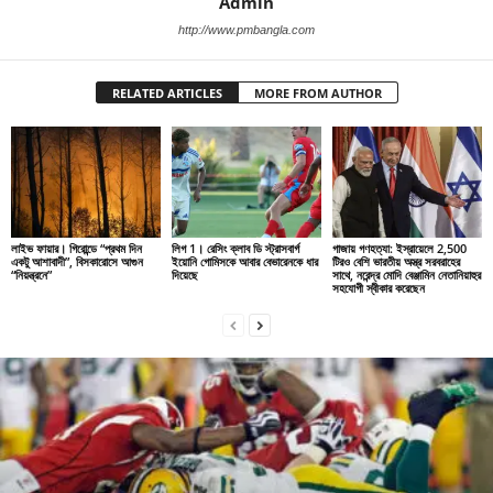
Admin
http://www.pmbangla.com
RELATED ARTICLES
MORE FROM AUTHOR
লাইভ ফায়ার। গিরোন্ডে “প্রথম দিন
লিগ 1। রেসিং ক্লাব ডি স্ট্রাসবার্গ
গাজায় গণহত্যা: ইস্রায়েলে 2,500
একটু আশাবাদী”, বিসকারোসে আগুন
ইয়োনি গোমিসকে আবার বেভারেনকে ধার
টিরও বেশি ভারতীয় অস্ত্র সরবরাহের
“নিয়ন্ত্রনে”
দিয়েছে
সাথে, নরেন্দ্র মোদি বেঞ্জামিন নেতানিয়াহুর
সহযোগী স্বীকার করেছেন