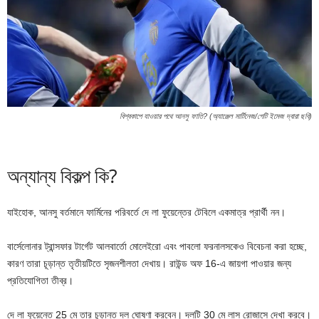
বিশ্বকাপে যাওয়ার পথে আনসু ফাতি? (অ্যাঞ্জেল মার্টিনেজ/গেটি ইমেজ দ্বারা ছবি)
অন্যান্য বিকল্প কি?
যাইহোক, আনসু বর্তমানে ফার্মিনের পরিবর্তে দে লা ফুয়েন্তের টেবিলে একমাত্র প্রার্থী নন।
বার্সেলোনার ট্রান্সফার টার্গেট আলবার্তো মোলেইরো এবং পাবলো ফরনালসকেও বিবেচনা করা হচ্ছে,
কারণ তারা চূড়ান্ত তৃতীয়টিতে সৃজনশীলতা দেখায়। রাউন্ড অফ 16-এ জায়গা পাওয়ার জন্য
প্রতিযোগিতা তীব্র।
দে লা ফুয়েন্তে 25 মে তার চূড়ান্ত দল ঘোষণা করবেন। দলটি 30 মে লাস রোজাসে দেখা করবে।