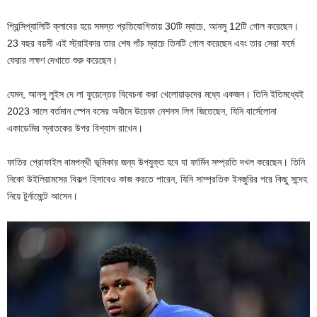
প্রিন্সিপ্যালিটি ক্লাবের হয়ে সমস্ত প্রতিযোগিতায় 30টি ম্যাচে, আনসু 12টি গোল করেছেন।
23 বছর বয়সী এই স্ট্রাইকার তার শেষ পাঁচ ম্যাচে তিনটি গোল করেছেন এবং তার সেরা ফর্মে
ফেরার লক্ষণ দেখাতে শুরু করেছেন।
যেমন, আনসু লুইস দে লা ফুয়েন্তের বিবেচনা করা খেলোয়াড়দের মধ্যে একজন। তিনি ইতিমধ্যেই
2023 সালে বর্তমান স্পেন বসের অধীনে উয়েফা নেশনস লিগ জিতেছেন, যিনি বার্সেলোনা
একাডেমির স্নাতকের উপর বিশ্বাস রাখেন।
ফাতির প্রোফাইল বামপন্থী ভূমিকার জন্য উপযুক্ত হবে যা ফার্মিন সম্প্রতি দখল করেছেন। তিনি
নিকো উইলিয়ামসের বিকল্প হিসাবেও কাজ করতে পারেন, যিনি সাম্প্রতিক ইনজুরির পরে কিছু সন্দেহ
নিয়ে টুর্নামেন্টে আসেন।