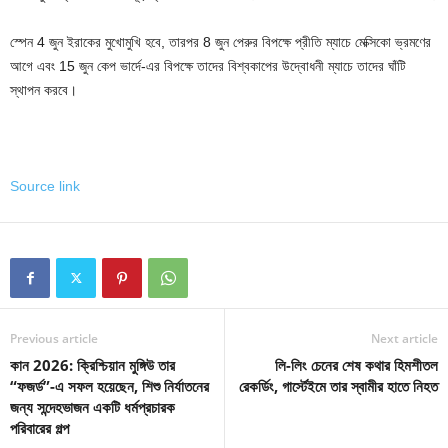
স্পেন 4 জুন ইরাকের মুখোমুখি হবে, তারপর 8 জুন পেরুর বিপক্ষে প্রীতি ম্যাচে মেক্সিকো ভ্রমণের
আগে এবং 15 জুন কেপ ভার্দে-এর বিপক্ষে তাদের বিশ্বকাপের উদ্বোধনী ম্যাচে তাদের ঘাঁটি
স্থাপন করবে।
Source link
Previous article
Next article
কান 2026: ক্রিশ্চিয়ান মুঙ্গিউ তার
লি-লিং চেনের শেষ কথার হিমশীতল
“ফজর্ড”-এ সফল হয়েছেন, শিশু নির্যাতনের
রেকর্ডিং, গার্স্টেইমে তার স্বামীর হাতে নিহত
জন্য সন্দেহভাজন একটি ধর্মপ্রচারক
পরিবারের গল্প