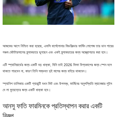
আজকের আগে নিশ্চিত করা হয়েছে, এফসি বার্সেলোনার মিডফিল্ডার ফার্মিন লোপেজ তার ডান পায়ের
পঞ্চম মেটাটারসালের ফ্র্যাকচারে ভুগছেন এবং একই ফ্র্যাকচারের জন্য অস্ত্রোপচার করা হবে।
এটি স্প্যানিয়ার্ডের জন্য একটি বড় ধাক্কা, যিনি তাই 2026 ফিফা বিশ্বকাপের জন্য স্পেন দলে
থাকতে পারবেন না, কারণ তিনি সম্ভবত দুই মাসের জন্য বাইরে থাকবেন।
স্প্যানিশ তালিকায় একটি গ্যারান্টি যখন ফিট এবং উপলব্ধ, ফার্মিনের অনুপস্থিতি ম্যানেজার লুইস
দে লা ফুয়েন্তের জন্য একটি ধাক্কা হবে।
আনসু ফাতি ফারমিনকে প্রতিস্থাপন করার একটি
বিকল্প