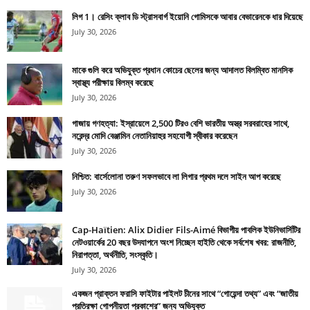
লিগ 1। রেসিং ক্লাব ডি স্ট্রাসবার্গ ইয়োনি গোমিসকে আবার বেভারেনকে ধার দিয়েছে
July 30, 2026
মাকে গুলি করে অভিযুক্ত প্রধান কোচের ছেলের জন্য আদালত বিলম্বিত মানসিক
স্বাস্থ্য পরীক্ষায় বিলম্ব করেছে
July 30, 2026
গাজায় গণহত্যা: ইস্রায়েলে 2,500 টিরও বেশি ভারতীয় অস্ত্র সরবরাহের সাথে,
নরেন্দ্র মোদি বেঞ্জামিন নেতানিয়াহুর সহযোগী স্বীকার করেছেন
July 30, 2026
নিশ্চিত: বার্সেলোনা তরুণ সফলভাবে লা লিগার প্রথম দলে সাইন আপ করেছে
July 30, 2026
Cap-Haïtien: Alix Didier Fils-Aimé বিভাগীয় পাবলিক ইউনিভার্সিটির
নেটওয়ার্কের 20 বছর উদযাপনে অংশ নিচ্ছেন হাইতি থেকে সর্বশেষ খবর: রাজনীতি,
নিরাপত্তা, অর্থনীতি, সংস্কৃতি।
July 30, 2026
একজন প্রাক্তন ফরাসি ফাইটার পাইলট চীনের সাথে “গোয়েন্দা তথ্য” এবং “জাতীয়
প্রতিরক্ষা গোপনীয়তা প্রকাশের” জন্য অভিযুক্ত