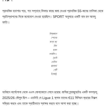
প্রাথমিক হতাশার পরে, গত সপ্তাহে ফিফার কাছে জমা দেওয়া প্রাথমিক 55-জনের তালিকা থেকে
প্রতিস্থাপনের দিকে মনোযোগ দেওয়া হয়েছিল। SPORT অনুসারে একটি নাম হল আনসু
ফাতি।
বিশ্বকাপে
স্পেনের
জন্য বড়
মিস
হবেন
ফারমিন।
(ছবি
ডেভিড
রামোস/
গেটি
ইমেজ)
বর্তমানে বার্সেলোনা থেকে এএস মোনাকোতে লোনে রয়েছে
মাসিয়া
গ্র্যাজুয়েটের একটি ফলপ্রসূ
2025/26 মৌসুম ছিল – এতটাই যে Ligue 1 ক্লাব তাদের €11 মিলিয়ন ক্রয়ের বিকল্প
সক্রিয় করবে এবং তাকে স্থায়ীভাবে স্বাক্ষর করবে বলে আশা করা হচ্ছে।