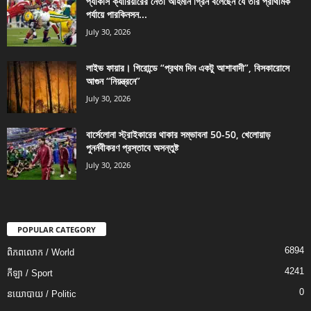
প্যাকার্স ক্যারিয়ারের নেতা আহমান গ্রিন বলেছেন যে তার প্রাথমিক
পর্যায়ে পারকিনসন...
July 30, 2026
লাইভ ফায়ার। গিরোন্ডে “প্রথম দিন একটু আশাবাদী”, বিসকারোসে
আগুন “নিয়ন্ত্রনে”
July 30, 2026
বার্সেলোনা স্ট্রাইকারের থাকার সম্ভাবনা 50-50, খেলোয়াড়
পুনর্নবীকরণ প্রস্তাবে অসন্তুষ্ট
July 30, 2026
POPULAR CATEGORY
6894
ពិភពលោក / World
4241
កីឡា / Sport
0
នយោបាយ / Politic