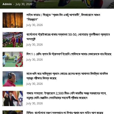
Admin
-
July 30, 2026
লাইভ ফায়ার। গিরোন্ডে “প্রথম দিন একটু আশাবাদী”, বিসকারোসে আগুন
“নিয়ন্ত্রনে”
July 30, 2026
বার্সেলোনা স্ট্রাইকারের থাকার সম্ভাবনা 50-50, খেলোয়াড় পুনর্নবীকরণ প্রস্তাবে
অসন্তুষ্ট
July 30, 2026
লিগ 1। রেসিং ক্লাব ডি স্ট্রাসবার্গ ইয়োনি গোমিসকে আবার বেভারেনকে ধার দিয়েছে
July 30, 2026
মাকে গুলি করে অভিযুক্ত প্রধান কোচের ছেলের জন্য আদালত বিলম্বিত মানসিক
স্বাস্থ্য পরীক্ষায় বিলম্ব করেছে
July 30, 2026
গাজায় গণহত্যা: ইস্রায়েলে 2,500 টিরও বেশি ভারতীয় অস্ত্র সরবরাহের সাথে,
নরেন্দ্র মোদি বেঞ্জামিন নেতানিয়াহুর সহযোগী স্বীকার করেছেন
July 30, 2026
নিশ্চিত: বার্সেলোনা তরুণ সফলভাবে লা লিগার প্রথম দলে সাইন আপ করেছে