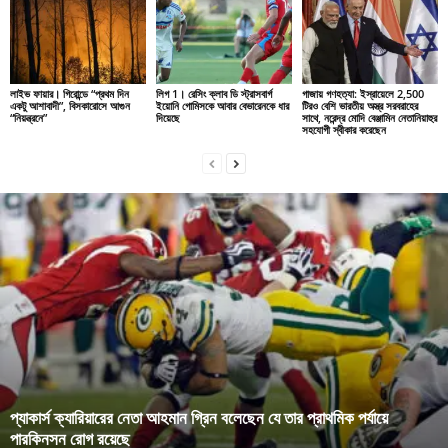
লাইভ ফায়ার। গিরোন্ডে “প্রথম দিন
লিগ 1। রেসিং ক্লাব ডি স্ট্রাসবার্গ
গাজায় গণহত্যা: ইস্রায়েলে 2,500
একটু আশাবাদী”, বিসকারোসে আগুন
ইয়োনি গোমিসকে আবার বেভারেনকে ধার
টিরও বেশি ভারতীয় অস্ত্র সরবরাহের
“নিয়ন্ত্রনে”
দিয়েছে
সাথে, নরেন্দ্র মোদি বেঞ্জামিন নেতানিয়াহুর
সহযোগী স্বীকার করেছেন
প্যাকার্স ক্যারিয়ারের নেতা আহমান গ্রিন বলেছেন যে তার প্রাথমিক পর্যায়ে
পারকিনসন রোগ রয়েছে