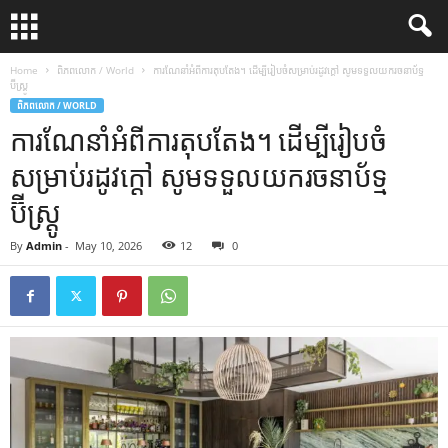
Home
ពិភពលោក / World
ការណែនាំអំពីការតុបតែង។ ដើម្បីរៀបចំសម្រាប់រដូវក្តៅ សូមទទួលយករចនាប័ទ្ម
ប៊ីស្ត្រូ
ពិភពលោក / WORLD
ការណែនាំអំពីការតុបតែង។ ដើម្បីរៀបចំ
សម្រាប់រដូវក្តៅ សូមទទួលយករចនាប័ទ្ម
ប៊ីស្ត្រូ
By
Admin
-
May 10, 2026
12
0