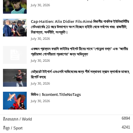
July 30, 2026
Cap-Haïtien: Alix Didier Fils-Aimé বিভাগীয় পাবলিক ইউনিভার্সিটির
নেটওয়ার্কের 20 বছর উদযাপনে অংশ নিচ্ছেন হাইতি থেকে সর্বশেষ খবর: রাজনীতি,
নিরাপত্তা, অর্থনীতি, সংস্কৃতি।
July 30, 2026
একজন প্রাক্তন ফরাসি ফাইটার পাইলট চীনের সাথে “গোয়েন্দা তথ্য” এবং “জাতীয়
প্রতিরক্ষা গোপনীয়তা প্রকাশের” জন্য অভিযুক্ত
July 30, 2026
ডেট্রয়েট টাইগার্স এমএলবি অভিষেকের জন্য শীর্ষ সম্ভাবনা ম্যাক্স ক্লার্ককে ডাকবে,
রিপোর্ট বলছে
July 30, 2026
ভিডিও। $content.TitleNoTags
July 30, 2026
6894
ពិភពលោក / World
4241
កីឡា / Sport