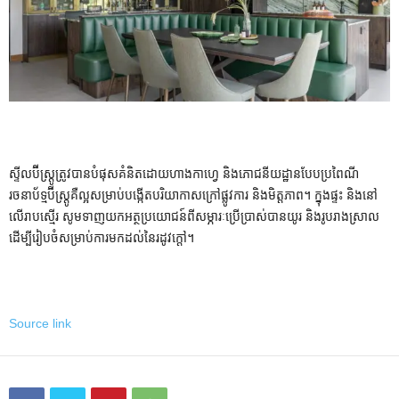
ស្ទីលប៊ីស្ត្រូត្រូវបានបំផុសគំនិតដោយហាងកាហ្វេ និងភោជនីយដ្ឋានបែបប្រពៃណី
រចនាប័ទ្មប៊ីស្ត្រូគឺល្អសម្រាប់បង្កើតបរិយាកាសក្រៅផ្លូវការ និងមិត្តភាព។ ក្នុងផ្ទះ និងនៅ
លើរាបស្មើរ សូមទាញយកអត្ថប្រយោជន៍ពីសម្ភារៈប្រើប្រាស់បានយូរ និងរូបរាងស្រាល
ដើម្បីរៀបចំសម្រាប់ការមកដល់នៃរដូវក្តៅ។
Source link