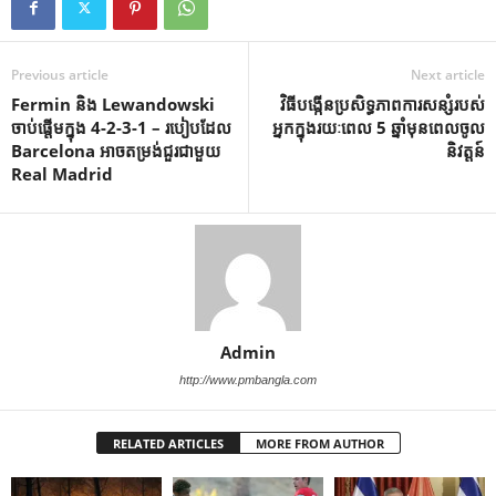
Previous article
Next article
Fermin និង Lewandowski
វិធីបង្កើនប្រសិទ្ធភាពការសន្សំរបស់
ចាប់ផ្តើមក្នុង 4-2-3-1 – របៀបដែល
អ្នកក្នុងរយៈពេល 5 ឆ្នាំមុនពេលចូល
Barcelona អាចតម្រង់ជួរជាមួយ
និវត្តន៍
Real Madrid
Admin
http://www.pmbangla.com
RELATED ARTICLES
MORE FROM AUTHOR