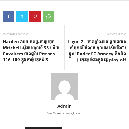
Previous article
Next article
Harden វាយ​បក​ឈ្នះ​ការ​ប្រកួត
Ligue 2. “ភាពខ្លាំងរបស់ពួកគេបាន
Mitchell ស៊ុត​បញ្ចូល​ទី 35 ហើយ
នាំមុខលើចំណុចខ្សោយរបស់យើង”៖
Cavaliers បាន​ផ្តួល Pistons
ផ្តួល Rodez FC Annecy នឹងមិន
116-109 ក្នុង​ការ​ប្រកួត​ទី 3
ប្រកួតប្រជែងក្នុងវគ្គ play-off
Admin
http://www.pmbangla.com