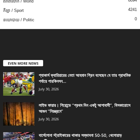
6894
ពិភពលោក / World
4241
កីឡា / Sport
0
នយោបាយ / Politic
EVEN MORE NEWS
প্যাকার্স ক্যারিয়ারের নেতা আহমান গ্রিন বলেছেন যে তার প্রাথমিক
পর্যায়ে পারকিনসন...
July 30, 2026
লাইভ ফায়ার। গিরোন্ডে “প্রথম দিন একটু আশাবাদী”, বিসকারোসে
আগুন “নিয়ন্ত্রনে”
July 30, 2026
বার্সেলোনা স্ট্রাইকারের থাকার সম্ভাবনা 50-50, খেলোয়াড়