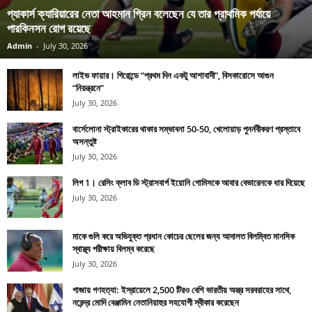
প্যাকার্স ক্যারিয়ারের নেতা আহমান গ্রিন বলেছেন যে তার প্রাথমিক পর্যায়ে
পারকিনসন রোগ রয়েছে
Admin
-
July 30, 2026
লাইভ ফায়ার। গিরোন্ডে “প্রথম দিন একটু আশাবাদী”, বিসকারোসে আগুন
“নিয়ন্ত্রনে”
July 30, 2026
বার্সেলোনা স্ট্রাইকারের থাকার সম্ভাবনা 50-50, খেলোয়াড় পুনর্নবীকরণ প্রস্তাবে
অসন্তুষ্ট
July 30, 2026
লিগ 1। রেসিং ক্লাব ডি স্ট্রাসবার্গ ইয়োনি গোমিসকে আবার বেভারেনকে ধার দিয়েছে
July 30, 2026
মাকে গুলি করে অভিযুক্ত প্রধান কোচের ছেলের জন্য আদালত বিলম্বিত মানসিক
স্বাস্থ্য পরীক্ষায় বিলম্ব করেছে
July 30, 2026
গাজায় গণহত্যা: ইস্রায়েলে 2,500 টিরও বেশি ভারতীয় অস্ত্র সরবরাহের সাথে,
নরেন্দ্র মোদি বেঞ্জামিন নেতানিয়াহুর সহযোগী স্বীকার করেছেন