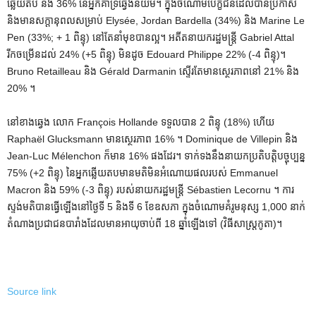
ឆ្លើយតប និង 36% នៃអ្នកគាំទ្រឆ្វេងនិយម។ ក្នុងចំណោមបេក្ខជនដែលបានប្រកាស
និងមានសក្តានុពលសម្រាប់ Elysée, Jordan Bardella (34%) និង Marine Le
Pen (33%; + 1 ពិន្ទុ) នៅតែនាំមុខបានល្អ។ អតីតនាយករដ្ឋមន្ត្រី Gabriel Attal
រីកចម្រើនដល់ 24% (+5 ពិន្ទុ) មិនដូច Edouard Philippe 22% (-4 ពិន្ទុ)។
Bruno Retailleau និង Gérald Darmanin ស្ទើរតែមានស្ថេរភាពនៅ 21% និង
20% ។
នៅខាងឆ្វេង លោក François Hollande ទទួលបាន 2 ពិន្ទុ (18%) ហើយ
Raphaël Glucksmann មានស្ថេរភាព 16% ។ Dominique de Villepin និង
Jean-Luc Mélenchon ក៏មាន 16% ផងដែរ។ ទាក់ទងនឹងនាយកប្រតិបត្តិបច្ចុប្បន្ន
75% (+2 ពិន្ទុ) នៃអ្នកឆ្លើយតបមានមតិមិនអំណោយផលរបស់ Emmanuel
Macron និង 59% (-3 ពិន្ទុ) របស់នាយករដ្ឋមន្ត្រី Sébastien Lecornu ។ ការ
ស្ទង់មតិបានធ្វើឡើងនៅថ្ងៃទី 5 និងទី 6 ខែឧសភា ក្នុងចំណោមគំរូមនុស្ស 1,000 នាក់
តំណាងប្រជាជនបារាំងដែលមានអាយុចាប់ពី 18 ឆ្នាំឡើងទៅ (វិធីសាស្ត្រកូតា)។
Source link