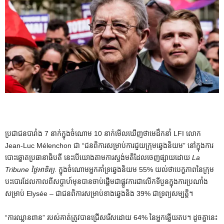
ប្រជាជនបារាំង 7 នាក់ក្នុងចំណោម 10 នាក់មើលឃើញថាមេដឹកនាំ LFI លោក
Jean-Luc Mélenchon ជា “ជនពិការសម្រាប់ការជួយក្រុមឆ្វេងនិយម” នៅក្នុងការ
បោះឆ្នោតប្រធានាធិបតី នេះបើយោងតាមការស្ទង់មតិដែលចេញផ្សាយដោយ
La
Tribune ថ្ងៃអាទិត្យ
. ក្នុងចំណោមអ្នកគាំទ្រឆ្វេងនិយម 55% យល់ថាបេក្ខភាពនៃក្រុម
បះបោរដែលកាលពីសប្តាហ៍មុនបានចាប់ផ្តើមជាផ្លូវការជាលើកទីបួនក្នុងការប្រណាំង
សម្រាប់ Elysée – ជាជនពិការសម្រាប់ខាងឆ្វេងនិង 39% ជាទ្រព្យសម្បត្តិ។
“ការឈ្លានពាន” របស់គាត់ត្រូវបានជ្រើសរើសដោយ 64% នៃអ្នកឆ្លើយតប។ ដូចគ្នានេះ