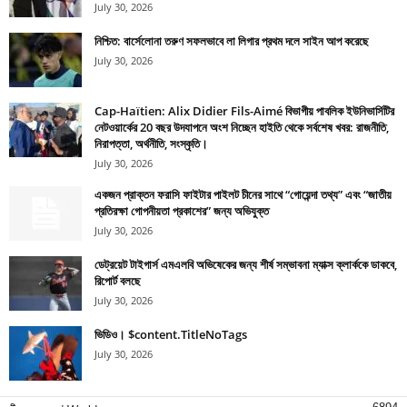
July 30, 2026
নিশ্চিত: বার্সেলোনা তরুণ সফলভাবে লা লিগার প্রথম দলে সাইন আপ করেছে
July 30, 2026
Cap-Haïtien: Alix Didier Fils-Aimé বিভাগীয় পাবলিক ইউনিভার্সিটির
নেটওয়ার্কের 20 বছর উদযাপনে অংশ নিচ্ছেন হাইতি থেকে সর্বশেষ খবর: রাজনীতি,
নিরাপত্তা, অর্থনীতি, সংস্কৃতি।
July 30, 2026
একজন প্রাক্তন ফরাসি ফাইটার পাইলট চীনের সাথে “গোয়েন্দা তথ্য” এবং “জাতীয়
প্রতিরক্ষা গোপনীয়তা প্রকাশের” জন্য অভিযুক্ত
July 30, 2026
ডেট্রয়েট টাইগার্স এমএলবি অভিষেকের জন্য শীর্ষ সম্ভাবনা ম্যাক্স ক্লার্ককে ডাকবে,
রিপোর্ট বলছে
July 30, 2026
ভিডিও। $content.TitleNoTags
July 30, 2026