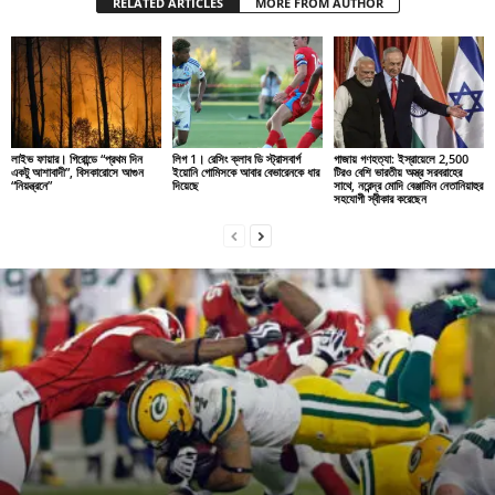
RELATED ARTICLES
MORE FROM AUTHOR
লাইভ ফায়ার। গিরোন্ডে “প্রথম দিন
লিগ 1। রেসিং ক্লাব ডি স্ট্রাসবার্গ
গাজায় গণহত্যা: ইস্রায়েলে 2,500
একটু আশাবাদী”, বিসকারোসে আগুন
ইয়োনি গোমিসকে আবার বেভারেনকে ধার
টিরও বেশি ভারতীয় অস্ত্র সরবরাহের
“নিয়ন্ত্রনে”
দিয়েছে
সাথে, নরেন্দ্র মোদি বেঞ্জামিন নেতানিয়াহুর
সহযোগী স্বীকার করেছেন