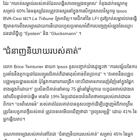
ដែរ “ការកត់សម្គាល់របស់គាត់ដែលបង្កើតភាពចម្រូងចម្រាស” កំពុងដាក់ទណ្ឌកម្ម
សម្រាប់ 60% នៃមនុស្សដែលត្រូវបានសួរនៅក្នុងការសិក្សាសាលាវិស្វកម្ម Ipsos
BVA-Cesi នេះ។
La Tribune ថ្ងៃអាទិត្យ។
មេដឹកនាំនៃ LFI គួរឱ្យកត់សម្គាល់បានធ្វើ
ឱ្យមានការខឹងសម្បារដោយការនិយាយហួសប្រមាណអំពីការបញ្ចេញសំឡេងនៃឈ្មោះ
ជនជាតិជ្វីហ្វ “Epstein” និង “Glucksmann” ។
“ជំនាញនិយាយរបស់គាត់”
លោក Brice Teinturier នាយក Ipsos គូសបញ្ជាក់យ៉ាងដូច្នេះថា “ការសង្ស័យនៃការ
ប្រឆាំងនឹងពួកយូដាដែលព្យួរលើគាត់គឺជាធាតុសំខាន់ពិតប្រាកដ” ។ “វាអាចនឹងបង្រួប
បង្រួមមូលដ្ឋានរបស់វា ប៉ុន្តែវាការពារការពង្រីក ទោះបីជាមានភាពរញ៉េរញ៉ៃនៅក្នុងផ្នែក
ខាងឆ្វេងក៏ដោយ។” ប្រសិនបើគាត់នៅអាយុ 75 ឆ្នាំនៅឆ្នាំក្រោយ បេក្ខជនចាស់ជាងគេ
នៅលើបន្ទាត់ចាប់ផ្តើម មានតែ 19% នៃប្រជាជនបារាំងគិតថាអាយុរបស់គាត់ជាជន
ពិការ។ “បទពិសោធន៍” របស់គាត់ដែលគាត់បានគូសបញ្ជាក់ដើម្បីបង្ហាញអំពីភាពត្រឹម
ត្រូវនៃបេក្ខភាពថ្មីរបស់គាត់ ត្រូវបានគេមើលឃើញថាជា “ទ្រព្យសម្បត្តិ” ដោយ 41% នៃ
អ្នកឆ្លើយតប។
គុណភាពចម្បងរបស់គាត់នៅតែជា “ជំនាញនិយាយរបស់គាត់” សម្រាប់ 45% នៃអ្នក