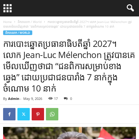
Home
ពិភពលោក / World
ការបោះឆ្នោតប្រធានាធិបតីឆ្នាំ 2027។ លោក Jean-Luc Mélenchon ត្រូវ
បានគេមើលឃើញថាជា “ជនពិការសម្រាប់ខាងឆ្វេង” ដោយប្រជាជនបារាំង 7 នាក់ក្នុងចំណោម 10 នាក់
ពិភពលោក / WORLD
ការបោះឆ្នោតប្រធានាធិបតីឆ្នាំ 2027។
លោក Jean-Luc Mélenchon ត្រូវបានគេ
មើលឃើញថាជា “ជនពិការសម្រាប់ខាង
ឆ្វេង” ដោយប្រជាជនបារាំង 7 នាក់ក្នុង
ចំណោម 10 នាក់
By
Admin
-
May 9, 2026
17
0