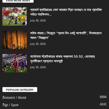
EVEN MORE NEWS
প্যাকার্স ক্যারিয়ারের নেতা আহমান গ্রিন বলেছেন যে তার প্রাথমিক
পর্যায়ে পারকিনসন...
July 30, 2026
লাইভ ফায়ার। গিরোন্ডে “প্রথম দিন একটু আশাবাদী”, বিসকারোসে
আগুন “নিয়ন্ত্রনে”
July 30, 2026
বার্সেলোনা স্ট্রাইকারের থাকার সম্ভাবনা 50-50, খেলোয়াড়
পুনর্নবীকরণ প্রস্তাবে অসন্তুষ্ট
July 30, 2026
POPULAR CATEGORY
6894
ពិភពលោក / World
4241
កីឡា / Sport