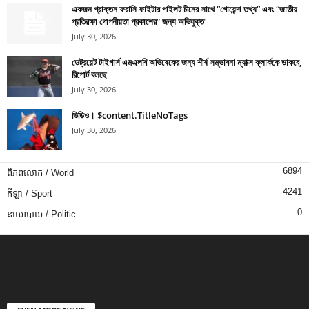
একজন প্রাক্তন ফরাসি ফাইটার পাইলট চীনের সাথে “গোয়েন্দা তথ্য” এবং “জাতীয়
প্রতিরক্ষা গোপনীয়তা প্রকাশের” জন্য অভিযুক্ত
July 30, 2026
ডেট্রয়েট টাইগার্স এমএলবি অভিষেকের জন্য শীর্ষ সম্ভাবনা ম্যাক্স ক্লার্ককে ডাকবে,
রিপোর্ট বলছে
July 30, 2026
ভিডিও। $content.TitleNoTags
July 30, 2026
6894
ពិភពលោក / World
4241
កីឡា / Sport
0
នយោបាយ / Politic