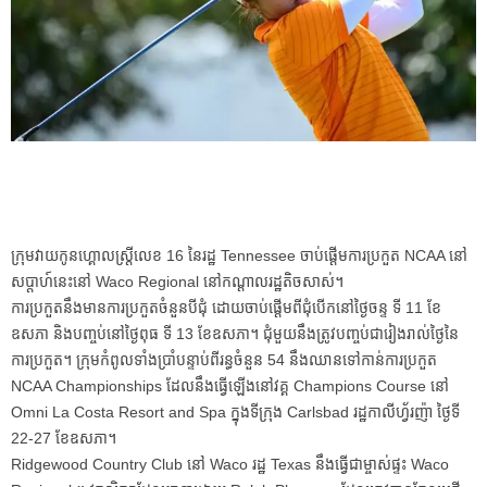
ក្រុមវាយកូនហ្គោលស្ត្រីលេខ 16 នៃរដ្ឋ Tennessee ចាប់ផ្តើមការប្រកួត NCAA នៅ
សប្តាហ៍នេះនៅ Waco Regional នៅកណ្តាលរដ្ឋតិចសាស់។
ការ​ប្រកួត​នឹង​មាន​ការ​ប្រកួត​ចំនួន​បី​ជុំ ដោយ​ចាប់​ផ្តើម​ពី​ជុំ​បើក​នៅ​ថ្ងៃ​ចន្ទ ទី 11 ខែ​
ឧសភា និង​បញ្ចប់​នៅ​ថ្ងៃ​ពុធ ទី 13 ខែ​ឧសភា។ ជុំ​មួយ​នឹង​ត្រូវ​បញ្ចប់​ជា​រៀង​រាល់​ថ្ងៃ​នៃ​
ការ​ប្រកួត។ ក្រុមកំពូលទាំងប្រាំបន្ទាប់ពីរន្ធចំនួន 54 នឹងឈានទៅកាន់ការប្រកួត
NCAA Championships ដែលនឹងធ្វើឡើងនៅវគ្គ Champions Course នៅ
Omni La Costa Resort and Spa ក្នុងទីក្រុង Carlsbad រដ្ឋកាលីហ្វ័រញ៉ា ថ្ងៃទី
22-27 ខែឧសភា។
Ridgewood Country Club នៅ Waco រដ្ឋ Texas នឹងធ្វើជាម្ចាស់ផ្ទះ Waco