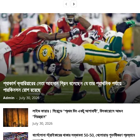
প্যাকার্স ক্যারিয়ারের নেতা আহমান গ্রিন বলেছেন যে তার প্রাথমিক পর্যায়ে
পারকিনসন রোগ রয়েছে
Admin
-
July 30, 2026
লাইভ ফায়ার। গিরোন্ডে “প্রথম দিন একটু আশাবাদী”, বিসকারোসে আগুন
“নিয়ন্ত্রনে”
July 30, 2026
বার্সেলোনা স্ট্রাইকারের থাকার সম্ভাবনা 50-50, খেলোয়াড় পুনর্নবীকরণ প্রস্তাবে