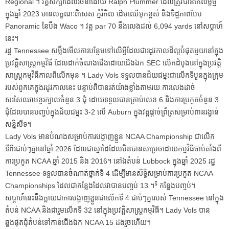
Regional ។ វគ្គសិក្សាដែលរចនាដោយ Ralph Plummer ដែលត្រូវបានកែលម្អថ្មី
ក្នុងឆ្នាំ 2023 មានលក្ខណៈពិសេស ភ្នំរំកិល ដើមឈើអុកខ្ពស់ និងទិដ្ឋភាពបែប
Panoramic នៃបឹង Waco ។ វគ្គ par 70 នឹងលេងដល់ 6,094 yards នៅសប្តាហ៍
នេះ។
រដ្ឋ Tennessee សម្លឹងមើលការបន្ថែមទៅលើអ្វីដែលជារដូវកាលដ៏ល្អបំផុតមួយនៅក្នុង
ប្រវត្តិសាស្ត្រកម្មវិធី ដែលដាក់ចំណងជើងដោយជើងឯក SEC លើកដំបូងនៅក្នុងប្រវត្តិ
សាស្រ្តកម្មវិធីកាលពីលើកមុន ។ Lady Vols ទទួលបានជ័យជម្នះជាលើកទីបួនក្នុងក្រុម
របស់ពួកគេក្នុងរដូវកាលនេះ បន្ទាប់ពីបានរត់យ៉ាងខ្លាំងតាមរយៈការលេងដាច់
សរសៃឈាមខួរក្បាលចំនួន 3 ជុំ ដោយទទួលបានគ្រាប់លេខ 6 និងការប្រកួតចំនួន 3
ជុំដែលបានបញ្ចប់ក្នុងជ័យជម្នះ 3-2 លើ Auburn ក្នុងវគ្គផ្តាច់ព្រ័ត្រសម្រាប់ពានរង្វាន់
សន្និសីទ។
Lady Vols មានបំណងសម្រាប់ការបង្ហាញខ្លួន NCAA Championship ជាលើក
ទីពីរជាប់ៗគ្នានៅឆ្នាំ 2026 ដែលជាស្នាដៃដែលមិនបានសម្រេចដោយកម្មវិធីចាប់តាំងពី
ការប្រកួត NCAA ឆ្នាំ 2015 និង 2016។ នៅឯតំបន់ Lubbock ក្នុងឆ្នាំ 2025 រដ្ឋ
Tennessee ទទួលបានចំណាត់ថ្នាក់ទី 4 ដើម្បីមានសិទ្ធិសម្រាប់ការប្រកួត NCAA
ទី
Championships ដែលជាកន្លែងដែលវាបានបញ្ចប់ 13 ។
កន្លែងបញ្ចប់។
សប្តាហ៍នេះនឹងក្លាយជាការបង្ហាញខ្លួនជាលើកទី 4 ជាប់ៗគ្នារបស់ Tennessee នៅក្នុង
តំបន់ NCAA និងជារួមលើកទី 32 នៅក្នុងប្រវត្តិសាស្រ្តកម្មវិធី។ Lady Vols បាន
ឆ្លងផុតជុំតំបន់ទៅកាន់ជើងឯក NCAA 15 ដងរួចហើយ។