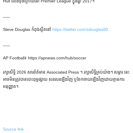
Hull លេងចុងក្រោយនៅ Premier League ក្នុងឆ្នាំ 2017។
___
Steve Douglas កំពុងស្ថិតនៅ
https://twitter.com/sdouglas80
___
AP Football៖ https://apnews.com/hub/soccer
រក្សាសិទ្ធិ 2026 សារព័ត៌មាន Associated Press ។ រក្សាសិទ្ធិគ្រប់យ៉ាង។ សម្ភារៈនេះ
អាចមិនត្រូវបានបោះពុម្ពផ្សាយ សរសេរឡើងវិញ ឬចែកចាយឡើងវិញដោយគ្មានការ
អនុញ្ញាត។
Source link