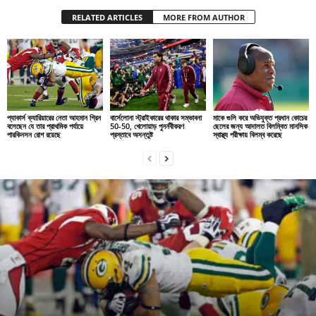
RELATED ARTICLES
MORE FROM AUTHOR
প্যাকার্স ক্যারিয়ারের নেতা আহমান গ্রিন
বার্সেলোনা স্ট্রাইকারের থাকার সম্ভাবনা
মাকে গুলি করে অভিযুক্ত প্রধান কোচের
বলেছেন যে তার প্রাথমিক পর্যায়ে
50-50, খেলোয়াড় পুনর্নবীকরণ
ছেলের জন্য আদালত বিলম্বিত মানসিক
পারকিনসন রোগ রয়েছে
প্রস্তাবে অসন্তুষ্ট
স্বাস্থ্য পরীক্ষায় বিলম্ব করেছে