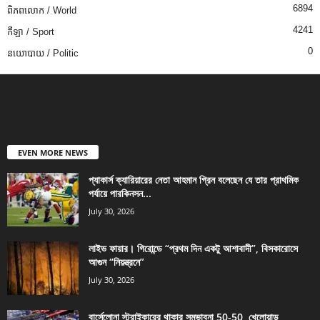
6894
ពិភពលោក / World
4241
កីឡា / Sport
0
នយោបាយ / Politic
EVEN MORE NEWS
প্যাকার্স ক্যারিয়ারের নেতা আহমান গ্রিন বলেছেন যে তার প্রাথমিক
পর্যায়ে পারকিনসন...
July 30, 2026
লাইভ ফায়ার। গিরোন্ডে “প্রথম দিন একটু আশাবাদী”, বিসকারোসে
আগুন “নিয়ন্ত্রনে”
July 30, 2026
বার্সেলোনা স্ট্রাইকারের থাকার সম্ভাবনা 50-50, খেলোয়াড়