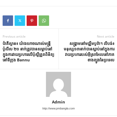
Previous article
Next article
ប៉ាគីស្ថាន៖ យ៉ាងហោចណាស់មន្ត្រី
សង្គ្រាមនៅមជ្ឈិមបូព៌ា។ លីបង់៖
ប៉ូលីស ២១ នាក់ត្រូវបានសម្លាប់នៅ
មនុស្ស១៣នាក់បានស្លាប់នៅក្នុងការ
ក្នុងការវាយប្រហារលើប៉ុស្តិ៍ត្រួតពិនិត្យ
វាយប្រហាររបស់អ៊ីស្រាអែលនៅភាគ
នៅទីក្រុង Bannu
ខាងត្បូងនៃប្រទេស
Admin
http://www.pmbangla.com