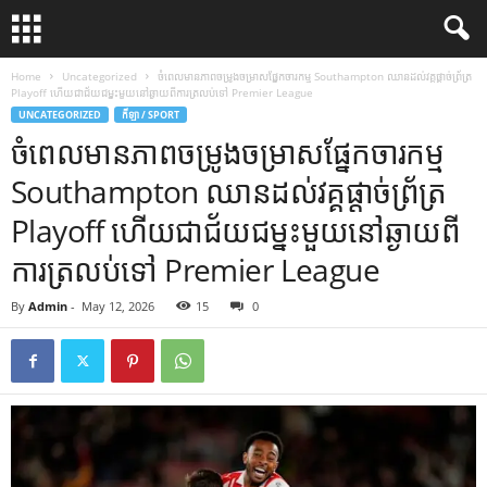
Home
Uncategorized
ចំពេលមានភាពចម្រូងចម្រាសផ្នែកចារកម្ម Southampton ឈានដល់វគ្គផ្តាច់ព្រ័ត្រ
Playoff ហើយជាជ័យជម្នះមួយនៅឆ្ងាយពីការត្រលប់ទៅ Premier League
UNCATEGORIZED
កីឡា / SPORT
ចំពេលមានភាពចម្រូងចម្រាសផ្នែកចារកម្ម
Southampton ឈានដល់វគ្គផ្តាច់ព្រ័ត្រ
Playoff ហើយជាជ័យជម្នះមួយនៅឆ្ងាយពី
ការត្រលប់ទៅ Premier League
By
Admin
-
May 12, 2026
15
0