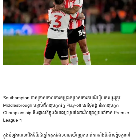
Southampton បានច្រានចោលការចម្រូងចម្រាសចារកម្មដើម្បីយកឈ្នះក្រុម
Middlesbrough បន្ទាប់ពីការប្រកួតវគ្គ Play-off នៅថ្ងៃអង្គារនៃការប្រកួត
Championship និងផ្លាស់ទីក្នុងជ័យជម្នះមួយនៃការវិលត្រឡប់ទៅកាន់ Premier
League ។
ក្នុងអំឡុងពេលជើងទីពីរដ៏ក្តៅគគុកដែលបានឃើញអ្នកចាត់ការទាំងពីរប៉ះទង្គិចគ្នានៅ