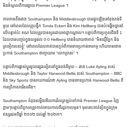
និងចំណូលពីការផ្សាយ Premier League ។
ភាព​តានតឹង​រវាង Southampton និង Middlesbrough បាន​ផ្ទុះ​ឡើង​នៅ​ចុង​តង់​ទី​
មួយ នៅ​ពេល​ដែល​គ្រូ​បង្វឹក Tonda Eckert និង Kim Hellberg បាន​ប៉ះ​ទង្គិច​គ្នា​នៅ​
លើ​បន្ទាត់​ប៉ះ ខណៈ​ដែល​ត្រូវ​បាន​សួរ​ដោយ​អាជ្ញាកណ្តាល។ បន្ទាប់ពីការប្រកួតជើងទី 1
ដែលបានបញ្ចប់ក្នុងលទ្ធផល 0-0 Hellberg បាននិយាយថាគាត់ “មិនជឿភ្នែក និង
ត្រចៀករបស់ខ្ញុំ” នៅពេលដែលគាត់បានឮអំពីការចោទប្រកាន់ចារកម្ម ហើយបានចោទ
ប្រកាន់ Southampton ថាព្យាយាម “បោកប្រាស់” ។
បន្ទាប់ពីការផ្លាស់ប្តូរមួយផ្សេងទៀតនៅក្នុងតង់ទីមួយ – រវាង Luke Ayling របស់
Middlesbrough និង Taylor Harwood-Bellis របស់ Southampton – BBC
និង Sky Sports បានរាយការណ៍ថា Ayling បានចោទប្រកាន់ Harwood-Bellis ពី
ការប្រើភាសារើសអើង។
Southampton កំពុងសម្លឹងមើលការវិលត្រឡប់ទៅកាន់ Premier League វិញ
ភ្លាមៗបន្ទាប់ពីពួកគេត្រូវកាត់ចោលកាលពីរដូវកាលមុន។ មុន​នោះ​គាត់​ស្ថិត​ក្នុង​ក្រុម​
ឥស្សរជន​ពី​ឆ្នាំ ២០១២ ដល់​ឆ្នាំ ២០២៣។