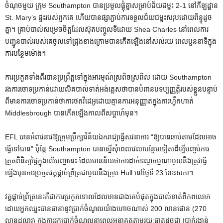
ចំណុចមួយ ក្រុម Southampton បានប្រមូលផ្ដុំគ្នាសម្រាប់ជ័យជម្នះ 2-1 នៅកីឡដ្ឋាន
St. Mary’s ផ្ទះរបស់ពួកគេ ហើយបានផ្សាភ្ជាប់ការទទួលជ័យជម្នះសរុបដោយពិន្ទុដូច
គ្នា។ គ្រាប់​បាល់​សម្រេច​ចិត្ត​ដែល​ស៊ុត​បញ្ចូល​ទី​ដោយ Shea Charles នៅ​ពេល​ការ​
បញ្ជូន​បាល់​របស់​គេ​ចូល​ទៅ​ជ្រុង​ខាង​ក្រោម​បាន​កើត​ឡើង​នៅ​សល់​រយៈ​ពេល​បួន​នាទី​ក្នុង​
ការ​បន្ថែម​ម៉ោង។
ការ​ប្រកួត​ទាំង​ពីរ​បាន​ប្រព្រឹត្ត​ទៅ​ក្នុង​អារម្មណ៍​ស្រពិចស្រពិល ដោយ Southampton
រង​ការ​ចោទ​ប្រកាន់​ដោយ​លីគ​បាល់ទាត់​អង់គ្លេស​ថា​បាន​បំពាន​បទប្បញ្ញត្តិ​របស់​ខ្លួន​បន្ទាប់​
ពី​មាន​ការ​ចោទ​ប្រកាន់​ថា​ការ​ថត​វីដេអូ​ដោយ​គ្មាន​ការ​អនុញ្ញាត​ក្នុង​ការ​ហ្វឹកហាត់
Middlesbrough បាន​កើត​ឡើង​កាល​ពី​សប្តាហ៍​មុន។
EFL បានអំពាវនាវឱ្យក្រុមប្រឹក្សាវិន័យឯករាជ្យធ្វើសវនាការ “ឱ្យបានឆាប់តាមដែលអាច
ធ្វើទៅបាន” ប៉ុន្តែ Southampton បានស្នើសុំពេលវេលាបន្ថែមទៀតដើម្បីបញ្ចប់ការ
ត្រួតពិនិត្យផ្ទៃក្នុងលើបញ្ហានេះ ដែលមានន័យថាការដាក់ទណ្ឌកម្មណាមួយនឹងត្រូវធ្វើ
ឡើងមុនការប្រកួតវគ្គផ្តាច់ព្រ័ត្រជាមួយនឹងក្រុម Hull នៅថ្ងៃទី 23 ខែឧសភា។
វគ្គផ្តាច់ព្រ័ត្រនេះគឺជាការប្រកួតទោលដែលមានជាងគេបំផុតក្នុងបាល់ទាត់ពិភពលោក
ដោយអ្នកឈ្នះបានធានានូវប្រាក់ចំណូលយ៉ាងហោចណាស់ 200 លានផោន (270
លានដុល្លារ) ក្នុងការរកប្រាក់ចំណូលនាពេលអនាគតតាមរយៈធាតុដូចជា ប្រាក់រង្វាន់