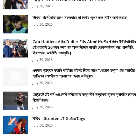
July 30, 2026
নিশ্চিত: বার্সেলোনা তরুণ সফলভাবে লা লিগার প্রথম দলে সাইন আপ করেছে
July 30, 2026
Cap-Haïtien: Alix Didier Fils-Aimé বিভাগীয় পাবলিক ইউনিভার্সিটির
নেটওয়ার্কের 20 বছর উদযাপনে অংশ নিচ্ছেন হাইতি থেকে সর্বশেষ খবর: রাজনীতি,
নিরাপত্তা, অর্থনীতি, সংস্কৃতি।
July 30, 2026
একজন প্রাক্তন ফরাসি ফাইটার পাইলট চীনের সাথে “গোয়েন্দা তথ্য” এবং “জাতীয়
প্রতিরক্ষা গোপনীয়তা প্রকাশের” জন্য অভিযুক্ত
July 30, 2026
ডেট্রয়েট টাইগার্স এমএলবি অভিষেকের জন্য শীর্ষ সম্ভাবনা ম্যাক্স ক্লার্ককে ডাকবে,
রিপোর্ট বলছে
July 30, 2026
ভিডিও। $content.TitleNoTags
July 30, 2026