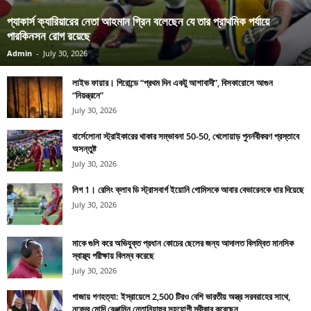
প্যাকার্স ক্যারিয়ারের নেতা আহমান গ্রিন বলেছেন যে তার প্রাথমিক পর্যায়ে
পারকিনসন রোগ রয়েছে
Admin
-
July 30, 2026
লাইভ ফায়ার। গিরোন্ডে “প্রথম দিন একটু আশাবাদী”, বিসকারোসে আগুন
“নিয়ন্ত্রনে”
July 30, 2026
বার্সেলোনা স্ট্রাইকারের থাকার সম্ভাবনা 50-50, খেলোয়াড় পুনর্নবীকরণ প্রস্তাবে
অসন্তুষ্ট
July 30, 2026
লিগ 1। রেসিং ক্লাব ডি স্ট্রাসবার্গ ইয়োনি গোমিসকে আবার বেভারেনকে ধার দিয়েছে
July 30, 2026
মাকে গুলি করে অভিযুক্ত প্রধান কোচের ছেলের জন্য আদালত বিলম্বিত মানসিক
স্বাস্থ্য পরীক্ষায় বিলম্ব করেছে
July 30, 2026
গাজায় গণহত্যা: ইস্রায়েলে 2,500 টিরও বেশি ভারতীয় অস্ত্র সরবরাহের সাথে,
নরেন্দ্র মোদি বেঞ্জামিন নেতানিয়াহুর সহযোগী স্বীকার করেছেন