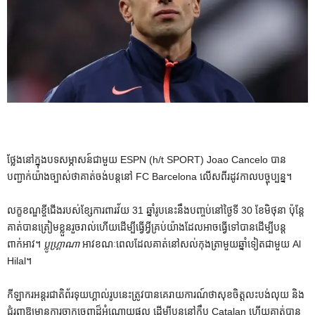
ថ្លែងនៅក្នុងបទសម្ភាសន៍ជាមួយ ESPN (h/t SPORT) Joao Cancelo បាន
បញ្ជាក់យ៉ាងច្បាស់ថាគាត់ចង់បន្តនៅ FC Barcelona លើសពីរដូវកាលបច្ចុប្បន្ន។
លក្ខខណ្ឌខ្ចីជើងរបស់ខ្សែការពារវ័យ 31 ឆ្នាំរូបនេះនឹងបញ្ចប់នៅថ្ងៃទី 30 ខែមិថុនា ប៉ុន្តែ
គាត់បានត្រៀមខ្លួនរួចរាល់ហើយដើម្បីធ្វើអ្វីគ្រប់យ៉ាងដែលអាចធ្វើទៅបានដើម្បីបន្ត
ពាក់អាវ។
ប្លូហ្គ្រាណា
អាវខណៈពេលដែលគាត់នៅសល់កុងត្រាមួយឆ្នាំទៀតជាមួយ Al
Hilal។
កីឡាករអន្តរជាតិព័រទុយហ្គាល់រូបនេះត្រូវបានគេរាយការណ៍ថាសុខចិត្តលះបង់លុយ និង
ជំរុញឱ្យមានការចាកចេញដ៏អំណោយផល ដើម្បីបន្តនៅក្លឹប Catalan ហើយគាត់បាន