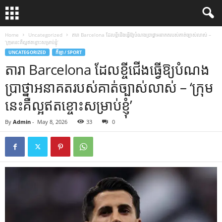
Home
Uncategorized
តារា Barcelona ដែលខ្ចីជើងធ្វើឱ្យបំណងប្រាថ្នាអនាគតរបស់គាត់ច្បាស់លាស់ –
‘ក្រុមនេះគឺល្អឥតខ្ចោះសម្រាប់ខ្ញុំ’
UNCATEGORIZED
កីឡា / SPORT
តារា Barcelona ដែលខ្ចីជើងធ្វើឱ្យបំណង
ប្រាថ្នាអនាគតរបស់គាត់ច្បាស់លាស់ – ‘ក្រុម
នេះគឺល្អឥតខ្ចោះសម្រាប់ខ្ញុំ’
By
Admin
-
May 8, 2026
33
0