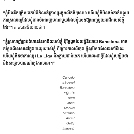
“ខ្ញុំ​មិន​គិត​ច្រើន​ពេក​អំពី​កំណត់ត្រា​ឈ្នះ​ក្នុង​លីក​ធំៗ​នេះ​ទេ ហើយ​ខ្ញុំ​ក៏​មិន​ចង់​កាត់​បន្ថយ​
ការ​ស្រលាញ់​ដែល​ខ្ញុំ​មាន​ចំពោះ​ក្រុម​ណា​មួយ​ដែល​ខ្ញុំ​លេង​ឱ្យ​ពេញ​មួយ​អាជីព​របស់​ខ្ញុំ​
ដែរ”។
គាត់បាននិយាយថា។
“ខ្ញុំស្រលាញ់គ្រប់ជំហាននៃអាជីពរបស់ខ្ញុំ ប៉ុន្តែដូចដែលខ្ញុំនិយាយ Barcelona មាន
កន្លែងពិសេសនៅក្នុងបេះដូងរបស់ខ្ញុំ ពីព្រោះកាលពីក្មេង ខ្ញុំសុបិនចង់លេងនៅទីនេះ
ហើយខ្ញុំគិតថាការឈ្នះ La Liga នឹងក្លាយជានំខេក ហើយនោះជាអ្វីដែលខ្ញុំសង្ឃឹមថា
នឹងសម្រេចបាននៅរដូវកាលនេះ។”
Cancelo
ចង់បន្តនៅ
Barcelona
។ (រូបថត
ដោយ
Juan
Manuel
Serrano
Arce /
Getty
Images)