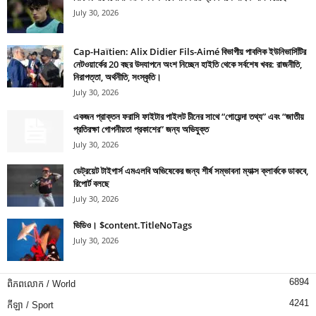
July 30, 2026
Cap-Haïtien: Alix Didier Fils-Aimé বিভাগীয় পাবলিক ইউনিভার্সিটির
নেটওয়ার্কের 20 বছর উদযাপনে অংশ নিচ্ছেন হাইতি থেকে সর্বশেষ খবর: রাজনীতি,
নিরাপত্তা, অর্থনীতি, সংস্কৃতি।
July 30, 2026
একজন প্রাক্তন ফরাসি ফাইটার পাইলট চীনের সাথে “গোয়েন্দা তথ্য” এবং “জাতীয়
প্রতিরক্ষা গোপনীয়তা প্রকাশের” জন্য অভিযুক্ত
July 30, 2026
ডেট্রয়েট টাইগার্স এমএলবি অভিষেকের জন্য শীর্ষ সম্ভাবনা ম্যাক্স ক্লার্ককে ডাকবে,
রিপোর্ট বলছে
July 30, 2026
ভিডিও। $content.TitleNoTags
July 30, 2026
6894
ពិភពលោក / World
4241
កីឡា / Sport