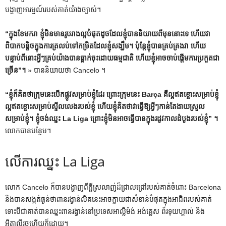
បង្ហាញអារម្មណ៍របស់គាត់យ៉ាងច្បាស់។
“ក្នុងខែមករា ខ្ញុំមិនមានរូបរាងល្អបំផុតដូចដែលខ្ញុំបាននិយាយពីមុននោះទេ ហើយវា
ពិបាកបន្តិចក្នុងការត្រលប់ទៅកម្រិតដែលខ្ញុំសង្ឃឹម។ ប៉ុន្តែខ្ញុំបានគ្រប់គ្រងវា ហើយ
បន្ទាប់ពីនោះអ្វីៗគ្រប់យ៉ាងបានធ្លាក់ចុះដោយធម្មជាតិ ហើយខ្ញុំអាចចាប់ផ្តើមការប្រកួតជា
ច្រើន”។
» បាននិយាយថា Cancelo ។
“ខ្ញុំក៏គិតថាក្រុមនេះបើកផ្លូវសម្រាប់ខ្ញុំដែរ ព្រោះក្រុមនេះ Barça គឺល្អឥតខ្ចោះសម្រាប់ខ្ញុំ
ល្អឥតខ្ចោះសម្រាប់ស្ទីលលេងរបស់ខ្ញុំ ហើយខ្ញុំគិតថាវាធ្វើឱ្យអ្វីៗកាន់តែងាយស្រួល
សម្រាប់ខ្ញុំ។ ខ្ញុំចង់ឈ្នះ La Liga ព្រោះខ្ញុំមិនអាចធ្វើបានក្នុងរដូវកាលដំបូងរបស់ខ្ញុំ” ។
លោកបានបន្ថែម។
លើការឈ្នះ La Liga
លោក Cancelo ក៏បានបង្ហាញពីក្តីស្រលាញ់ដ៏ជ្រាលជ្រៅរបស់គាត់ចំពោះ Barcelona
និងបានសង្កត់ធ្ងន់ថាពានរង្វាន់លីគនេះអាចក្លាយជាសំខាន់បំផុតក្នុងអាជីពរបស់គាត់
ទោះបីជាគាត់បានឈ្នះពានរង្វាន់នៅប្រទេសអាល្លឺម៉ង់ អង់គ្លេស ព័រទុយហ្គាល់ និង
អ៊ីតាលីរួចហើយក៏ដោយ។