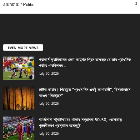
0
នយោបាយ / Politic
EVEN MORE NEWS
প্যাকার্স ক্যারিয়ারের নেতা আহমান গ্রিন বলেছেন যে তার প্রাথমিক
পর্যায়ে পারকিনসন...
July 30, 2026
লাইভ ফায়ার। গিরোন্ডে “প্রথম দিন একটু আশাবাদী”, বিসকারোসে
আগুন “নিয়ন্ত্রনে”
July 30, 2026
বার্সেলোনা স্ট্রাইকারের থাকার সম্ভাবনা 50-50, খেলোয়াড়
পুনর্নবীকরণ প্রস্তাবে অসন্তুষ্ট
July 30, 2026