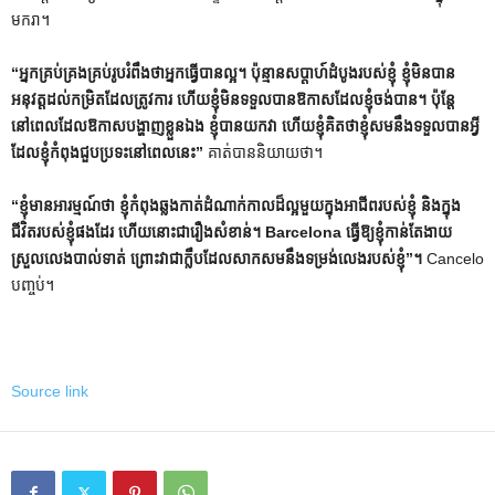
មករា។
“អ្នកគ្រប់គ្រងគ្រប់រូបរំពឹងថាអ្នកធ្វើបានល្អ។ ប៉ុន្មានសប្តាហ៍ដំបូងរបស់ខ្ញុំ ខ្ញុំមិនបាន
អនុវត្តដល់កម្រិតដែលត្រូវការ ហើយខ្ញុំមិនទទួលបានឱកាសដែលខ្ញុំចង់បាន។ ប៉ុន្តែ
នៅពេលដែលឱកាសបង្ហាញខ្លួនឯង ខ្ញុំបានយកវា ហើយខ្ញុំគិតថាខ្ញុំសមនឹងទទួលបានអ្វី
ដែលខ្ញុំកំពុងជួបប្រទះនៅពេលនេះ”
គាត់បាននិយាយថា។
“ខ្ញុំមានអារម្មណ៍ថា ខ្ញុំកំពុងឆ្លងកាត់ដំណាក់កាលដ៏ល្អមួយក្នុងអាជីពរបស់ខ្ញុំ និងក្នុង
ជីវិតរបស់ខ្ញុំផងដែរ ហើយនោះជារឿងសំខាន់។ Barcelona ធ្វើឱ្យខ្ញុំកាន់តែងាយ
ស្រួលលេងបាល់ទាត់ ព្រោះវាជាក្លឹបដែលសាកសមនឹងទម្រង់លេងរបស់ខ្ញុំ”។
Cancelo
បញ្ចប់។
Source link