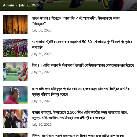
Admin
-
July 30, 2026
লাইভ ফায়ার। গিরোন্ডে “প্রথম দিন একটু আশাবাদী”, বিসকারোসে আগুন
“নিয়ন্ত্রনে”
July 30, 2026
বার্সেলোনা স্ট্রাইকারের থাকার সম্ভাবনা 50-50, খেলোয়াড় পুনর্নবীকরণ প্রস্তাবে
অসন্তুষ্ট
July 30, 2026
লিগ 1। রেসিং ক্লাব ডি স্ট্রাসবার্গ ইয়োনি গোমিসকে আবার বেভারেনকে ধার দিয়েছে
July 30, 2026
মাকে গুলি করে অভিযুক্ত প্রধান কোচের ছেলের জন্য আদালত বিলম্বিত মানসিক
স্বাস্থ্য পরীক্ষায় বিলম্ব করেছে
July 30, 2026
গাজায় গণহত্যা: ইস্রায়েলে 2,500 টিরও বেশি ভারতীয় অস্ত্র সরবরাহের সাথে,
নরেন্দ্র মোদি বেঞ্জামিন নেতানিয়াহুর সহযোগী স্বীকার করেছেন
July 30, 2026
নিশ্চিত: বার্সেলোনা তরুণ সফলভাবে লা লিগার প্রথম দলে সাইন আপ করেছে