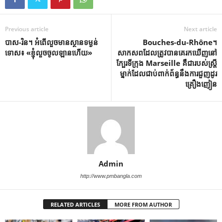
Previous article
Next article
បាស-រិន។ អំពើ​លួច​មាន​ស្ថាន​ទម្ងន់​
Bouches-du-Rhône។
ទោស៖ «ខ្ញុំ​លួច​ចូល​ឡាន​ហើយ»
សាកសព​ដែល​ត្រូវ​បាន​គេ​រក​ឃើញ​នៅ​
ក្បែរ​ទីក្រុង Marseille គឺ​ជា​របស់​ស្ត្រី​
ម្នាក់​ដែល​ជាប់​ពាក់ព័ន្ធ​នឹង​ការ​ជួញ​ដូរ​
គ្រឿង​ញៀន
Admin
http://www.pmbangla.com
RELATED ARTICLES
MORE FROM AUTHOR