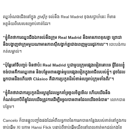
ឈ្នះចំណងជើងនៅក្នុង
ក្លាស៊ីកូ
ទល់នឹង Real Madrid ចុងសប្តាហ៍នេះ ក៏មាន
អត្ថន័យពិសេសសម្រាប់គាត់ដែរ។
“ខ្ញុំគិតថាការឈ្នះជើងឯកទល់នឹងក្រុម Real Madrid នឹងមានភាពខុសគ្នា ព្រោះវា
នឹងបង្ហាញថាក្រុមមួយណាមានភាពស៊ីសង្វាក់គ្នាជាងពេញមួយរដូវកាល”។
បោះបង់​ការ​
កត់​សម្គាល់។
“ប៉ុន្តែនៅទីបញ្ចប់ មិនថាប៉ះ Real Madrid ឬជាមួយក្រុមផ្សេងទៀតនោះទេ អ្វីដែលខ្ញុំ
ចង់បានគឺការឈ្នះពាន និងបន្ថែមពានរង្វាន់មួយផ្សេងទៀតក្នុងអាជីពរបស់ខ្ញុំ។ ដូចដែល
អ្នកបានដឹងហើយថា Clásico គឺជាការប្រកួតដ៏សំខាន់សម្រាប់ក្រុមទាំងពីរ”។
“ខ្ញុំគិតថាវាជាការប្រកួតដ៏អស្ចារ្យដែលអ្នកគាំទ្រចូលចិត្តមើល ហើយយើងនឹង
កំណត់យកបីពិន្ទុដែលយើងត្រូវការដើម្បីទទួលបានពានដែលយើងចង់បាន”
លោកបាន
បន្ថែម។
Cancelo ក៏បានឆ្លុះបញ្ចាំងផងដែរអំពីលទ្ធភាពនៃការរកបានកន្លែងរបស់គាត់នៅក្នុងការ
ចាប់ផ្តើម XI ក្រោម Hansi Flick បន្ទាប់ពីចាប់ផ្តើមយឺតនៅពេលគាត់មកដល់ក្នុងខែ