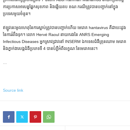
ការប្រកាសអាសន្នផ្នែកសុខភាព និងឆ្លើយតប ខណៈករណីត្រូវបានបញ្ជាក់នៅក្នុង
ប្រទេសមួយចំនួន។
ឥឡូវនេះមូលហេតុនៃការស្លាប់ត្រូវបានបញ្ជាក់ហើយ មេរោគ hantavirus គឺជាបេះដូង
នៃការរំពឹងទុក។ លោក Hervé Raoul នាយករងនៃ ANRS Emerging
Infectious Diseases អ្នកស្រាវជ្រាវនៅ INSERM ឯកទេសជំងឺគ្រុនឈាម មេរោគ
និងភ្នាក់ងារបង្កជំងឺប្រភេទទី 4 បានបំភ្លឺអំពីលក្ខណៈនៃមេរោគនេះ។
…
Source link