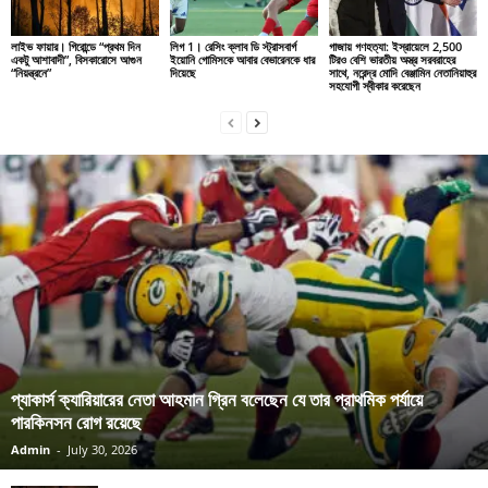
লাইভ ফায়ার। গিরোন্ডে “প্রথম দিন
লিগ 1। রেসিং ক্লাব ডি স্ট্রাসবার্গ
গাজায় গণহত্যা: ইস্রায়েলে 2,500
একটু আশাবাদী”, বিসকারোসে আগুন
ইয়োনি গোমিসকে আবার বেভারেনকে ধার
টিরও বেশি ভারতীয় অস্ত্র সরবরাহের
“নিয়ন্ত্রনে”
দিয়েছে
সাথে, নরেন্দ্র মোদি বেঞ্জামিন নেতানিয়াহুর
সহযোগী স্বীকার করেছেন
প্যাকার্স ক্যারিয়ারের নেতা আহমান গ্রিন বলেছেন যে তার প্রাথমিক পর্যায়ে
পারকিনসন রোগ রয়েছে
Admin
-
July 30, 2026