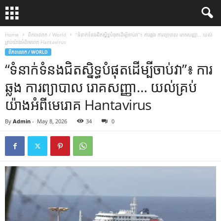
Home
ពិភពលោក / World
“ទំនាក់ទំនងជិតស្និទ្ធបំផុតដើម្បីចាប់វា”៖ ការឆ្លង ការព្យាបាល រោគសញ្ញា… យល់
គ្រប់យ៉ាងអំពីមេរោគ Hantavirus
ពិភពលោក / WORLD
“ទំនាក់ទំនងជិតស្និទ្ធបំផុតដើម្បីចាប់វា”៖ ការ
ឆ្លង ការព្យាបាល រោគសញ្ញា… យល់គ្រប់
យ៉ាងអំពីមេរោគ Hantavirus
By
Admin
-
May 8, 2026
34
0