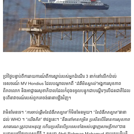
ប្រាំថ្ងៃបន្ទាប់ពីការរាយការណ៍ពីការស្លាប់របស់អ្នកដំណើរ 3 នាក់នៅលើកប៉ាល់
ទេសចរណ៍ MV Hondius ដែលបណ្តាលមកពី
“ជំងឺមិនស្គាល់”
អង្គការសុខភាព
ពិភពលោក និងអាជ្ញាធរសុខាភិបាលដែលកំពុងទទួលបន្ទុកជាបណ្តើរៗលើជនជាតិដែល
ចុះពីនាវាចរណ៍របស់ពួកគេចង់ធានាឡើងវិញ។
វាមិនមែនទេ។
“ការចាប់ផ្តើមនៃជំងឺរាតត្បាត”
ក៏មិនមែនមួយ។
“នៃជំងឺរាតត្បាត”
ធានា
ដល់ WHO ។
“យើងគិត”
ថាវគ្គនេះ។
“នឹងនៅមានកម្រិត ប្រសិនបើវិធានការសុខភាព
សាធារណៈត្រូវបានអនុវត្ត ហើយប្រសិនបើប្រទេសទាំងអស់បង្ហាញសាមគ្គីភាព”
បាន
ប្រកាសនៅថ្ងៃព្រហស្បតិ៍ទី 7 ឧសភា Abdi Rahman Mahamud នាយកប្រតិបត្តិ