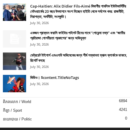
Cap-Haïtien: Alix Didier Fils-Aimé বিভাগীয় পাবলিক ইউনিভার্সিটির
নেটওয়ার্কের 20 বছর উদযাপনে অংশ নিচ্ছেন হাইতি থেকে সর্বশেষ খবর: রাজনীতি,
নিরাপত্তা, অর্থনীতি, সংস্কৃতি।
July 30, 2026
একজন প্রাক্তন ফরাসি ফাইটার পাইলট চীনের সাথে “গোয়েন্দা তথ্য” এবং “জাতীয়
প্রতিরক্ষা গোপনীয়তা প্রকাশের” জন্য অভিযুক্ত
July 30, 2026
ডেট্রয়েট টাইগার্স এমএলবি অভিষেকের জন্য শীর্ষ সম্ভাবনা ম্যাক্স ক্লার্ককে ডাকবে,
রিপোর্ট বলছে
July 30, 2026
ভিডিও। $content.TitleNoTags
July 30, 2026
6894
ពិភពលោក / World
4241
កីឡា / Sport
0
នយោបាយ / Politic