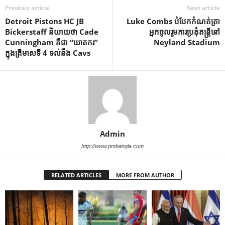
Previous article
Next article
Detroit Pistons HC JB
Luke Combs បំបែក​កំណត់​ត្រា​
Bickerstaff និយាយថា Cade
អ្នក​ចូល​រួម​ការ​ប្រគុំ​តន្ត្រី​នៅ
Cunningham គឺជា “ឃាតករ”
Neyland Stadium
ក្នុងត្រីមាសទី 4 ទល់នឹង Cavs
Admin
http://www.pmbangla.com
RELATED ARTICLES
MORE FROM AUTHOR