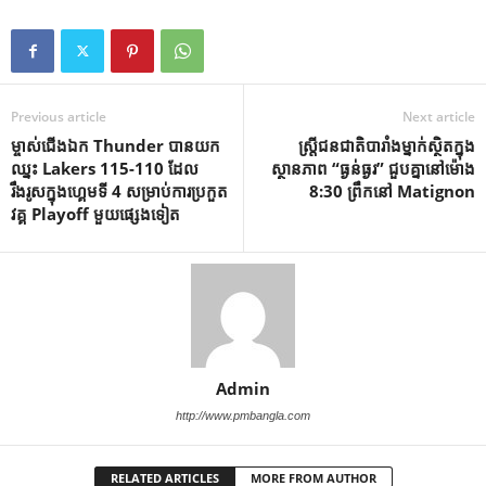
Previous article
Next article
ម្ចាស់ជើងឯក Thunder បានយក
ស្ត្រីជនជាតិបារាំងម្នាក់ស្ថិតក្នុង
ឈ្នះ Lakers 115-110 ដែល
ស្ថានភាព “ធ្ងន់ធ្ងរ” ជួបគ្នានៅម៉ោង
រឹងរូសក្នុងហ្គេមទី 4 សម្រាប់ការប្រកួត
8:30 ព្រឹកនៅ Matignon
វគ្គ Playoff មួយផ្សេងទៀត
Admin
http://www.pmbangla.com
RELATED ARTICLES
MORE FROM AUTHOR