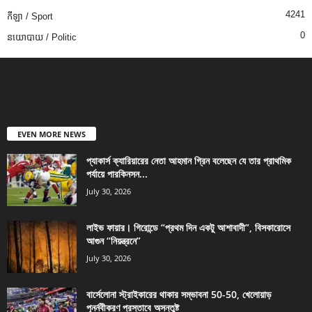
4241
កីឡា / Sport
0
នយោបាយ / Politic
EVEN MORE NEWS
প্যাকার্স ক্যারিয়ারের নেতা আহমান গ্রিন বলেছেন যে তার প্রাথমিক
পর্যায়ে পারকিনসন...
July 30, 2026
লাইভ ফায়ার। গিরোন্ডে “প্রথম দিন একটু আশাবাদী”, বিসকারোসে
আগুন “নিয়ন্ত্রনে”
July 30, 2026
বার্সেলোনা স্ট্রাইকারের থাকার সম্ভাবনা 50-50, খেলোয়াড়
পুনর্নবীকরণ প্রস্তাবে অসন্তুষ্ট