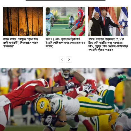
লাইভ ফায়ার। গিরোন্ডে “প্রথম দিন
লিগ 1। রেসিং ক্লাব ডি স্ট্রাসবার্গ
গাজায় গণহত্যা: ইস্রায়েলে 2,500
একটু আশাবাদী”, বিসকারোসে আগুন
ইয়োনি গোমিসকে আবার বেভারেনকে ধার
টিরও বেশি ভারতীয় অস্ত্র সরবরাহের
“নিয়ন্ত্রনে”
দিয়েছে
সাথে, নরেন্দ্র মোদি বেঞ্জামিন নেতানিয়াহুর
সহযোগী স্বীকার করেছেন