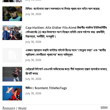
নিশ্চিত: বার্সেলোনা তরুণ সফলভাবে লা লিগার প্রথম দলে সাইন আপ করেছে
July 30, 2026
Cap-Haïtien: Alix Didier Fils-Aimé বিভাগীয় পাবলিক ইউনিভার্সিটির
নেটওয়ার্কের 20 বছর উদযাপনে অংশ নিচ্ছেন হাইতি থেকে সর্বশেষ খবর: রাজনীতি,
নিরাপত্তা, অর্থনীতি, সংস্কৃতি।
July 30, 2026
একজন প্রাক্তন ফরাসি ফাইটার পাইলট চীনের সাথে “গোয়েন্দা তথ্য” এবং “জাতীয়
প্রতিরক্ষা গোপনীয়তা প্রকাশের” জন্য অভিযুক্ত
July 30, 2026
ডেট্রয়েট টাইগার্স এমএলবি অভিষেকের জন্য শীর্ষ সম্ভাবনা ম্যাক্স ক্লার্ককে ডাকবে,
রিপোর্ট বলছে
July 30, 2026
ভিডিও। $content.TitleNoTags
July 30, 2026
6894
ពិភពលោក / World