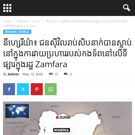
Home
ពិភពលោក / World
នីហ្សេរីយ៉ា៖ ជនស៊ីវិលរាប់សិបនាក់បានស្លាប់នៅក្នុងការវាយប្រហាររបស់កងទ័ព
នៅលើទីផ្សារក្នុងរដ្ឋ Zamfara
ពិភពលោក / WORLD
នីហ្សេរីយ៉ា៖ ជនស៊ីវិលរាប់សិបនាក់បានស្លាប់
នៅក្នុងការវាយប្រហាររបស់កងទ័ពនៅលើទី
ផ្សារក្នុងរដ្ឋ Zamfara
By
Admin
-
May 12, 2026
15
0