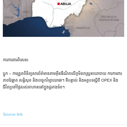
ការការពារពិសេស
ប្លុក – ការត្រួតពិនិត្យសារព័ត៌មានតាមអ៊ីនធឺណិតលើភូមិសាស្ត្រនយោបាយ ការការពារ
ភាពវៃឆ្លាត សន្តិសុខ និងបច្ចេកវិទ្យាយោធា។ ទីបន្ទាល់ និងអត្ថបទស្តីពី OPEX និង
ជីវិតប្រចាំថ្ងៃរបស់ទាហាននៅក្នុងជួរកងទ័ព។
Source link