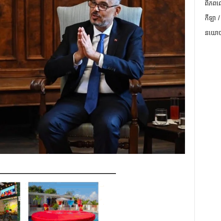
ពិភពល
កីឡា /
នយោបា