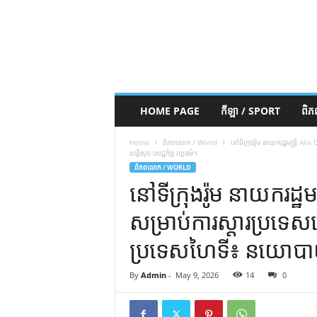
HOME PAGE
កីឡា / SPORT
ពិ
Home
ពិភពលោក / World
នៅទីក្រុងរ៉ូម នាយករដ្ឋមន្រ្តី 
សន្តិសុខ សេដ្ឋកិច្ច វប្បធម៌។
ពិភពលោក / WORLD
នៅទីក្រុងរ៉ូម នាយករដ្ឋម
សម្រាប់ការស្តារប្រទេ
ប្រទេសហៃទី៖ នយោបាយ ស
By
Admin
-
May 9, 2026
14
0