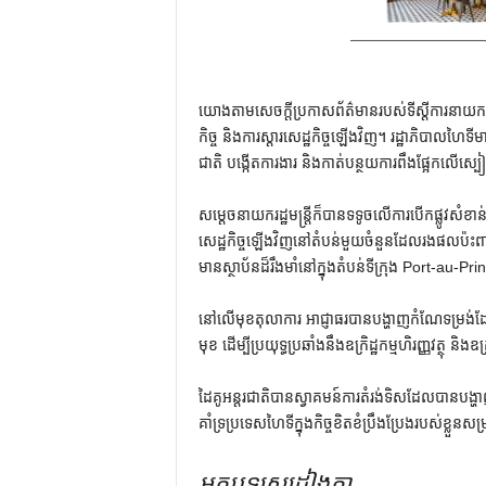
យោងតាមសេចក្តីប្រកាសព័ត៌មានរបស់ទីស្តីការនាយករដ្ឋ
កិច្ច និងការស្តារសេដ្ឋកិច្ចឡើងវិញ។ រដ្ឋាភិបាលហៃទ
ជាតិ បង្កើតការងារ និងកាត់បន្ថយការពឹងផ្អែកលើស
សម្តេចនាយករដ្ឋមន្ត្រីក៏បានទទូចលើការបើកផ្លូវសំខ
សេដ្ឋកិច្ចឡើងវិញនៅតំបន់មួយចំនួនដែលរងផលប៉ះពាល់ដ
មានស្ថាប័នដ៏រឹងមាំនៅក្នុងតំបន់ទីក្រុង Port-au
នៅលើមុខតុលាការ អាជ្ញាធរបានបង្ហាញកំណែទម្រង់ដ
មុខ ដើម្បីប្រយុទ្ធប្រឆាំងនឹងឧក្រិដ្ឋកម្មហិរញ្ញវត្ថុ និងឧក
ដៃគូអន្តរជាតិបានស្វាគមន៍ការតំរង់ទិសដែលបានបង្ហា
គាំទ្រប្រទេសហៃទីក្នុងកិច្ចខិតខំប្រឹងប្រែងរបស់ខ្ល
អត្ថបទស្រដៀងគ្នា