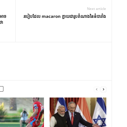
Next article
អាច
របៀបដែល macaron ក្លាយជារូបតំណាងនៃនំបារាំង
ថា