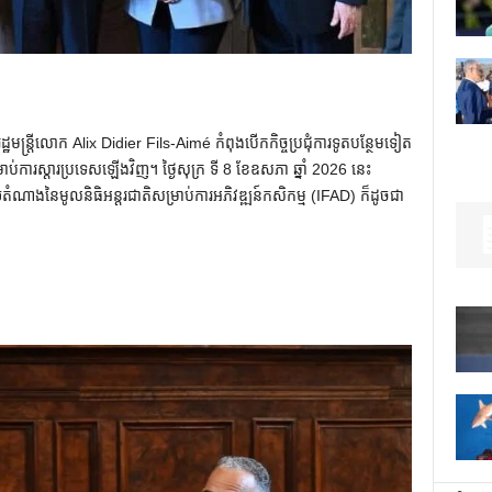
ដ្ឋមន្រ្តីលោក Alix Didier Fils-Aimé កំពុងបើកកិច្ចប្រជុំការទូតបន្ថែមទៀត
រាប់ការស្តារប្រទេសឡើងវិញ។ ថ្ងៃសុក្រ ទី 8 ខែឧសភា ឆ្នាំ 2026 នេះ
មួយតំណាងនៃមូលនិធិអន្តរជាតិសម្រាប់ការអភិវឌ្ឍន៍កសិកម្ម (IFAD) ក៏ដូចជា