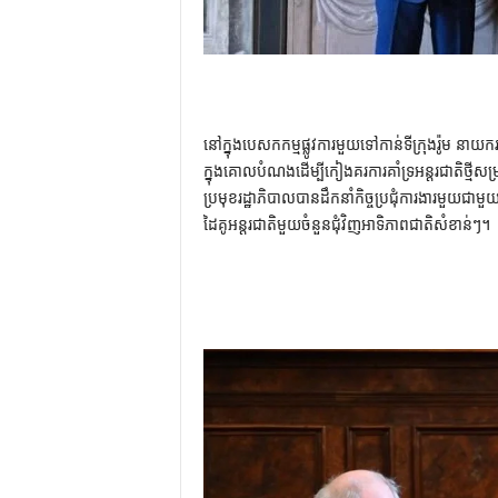
នៅក្នុងបេសកកម្មផ្លូវការមួយទៅកាន់ទីក្រុងរ៉ូម នាយករ
ក្នុងគោលបំណងដើម្បីកៀងគរការគាំទ្រអន្តរជាតិថ្មីសម្
ប្រមុខរដ្ឋាភិបាលបានដឹកនាំកិច្ចប្រជុំការងារមួយជា
ដៃគូអន្តរជាតិមួយចំនួនជុំវិញអាទិភាពជាតិសំខាន់ៗ។