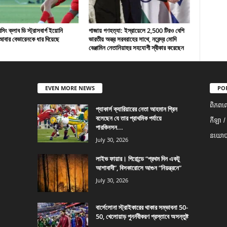
ং ক্লাব ডি স্ট্রাসবার্গ ইয়োনি
গাজায় গণহত্যা: ইস্রায়েলে 2,500 টিরও বেশি
বার বেভারেনকে ধার দিয়েছে
ভারতীয় অস্ত্র সরবরাহের সাথে, নরেন্দ্র মোদি
বেঞ্জামিন নেতানিয়াহুর সহযোগী স্বীকার করেছেন
EVEN MORE NEWS
PO
ពិភពល
প্যাকার্স ক্যারিয়ারের নেতা আহমান গ্রিন
বলেছেন যে তার প্রাথমিক পর্যায়ে
កីឡា /
পারকিনসন...
នយោបា
July 30, 2026
লাইভ ফায়ার। গিরোন্ডে “প্রথম দিন একটু
আশাবাদী”, বিসকারোসে আগুন “নিয়ন্ত্রনে”
July 30, 2026
বার্সেলোনা স্ট্রাইকারের থাকার সম্ভাবনা 50-
50, খেলোয়াড় পুনর্নবীকরণ প্রস্তাবে অসন্তুষ্ট