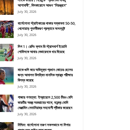
লাইভ ফায়ার। গিরোন্ডে “প্রথম দিন একটু
আশাবাদী”, বিসকারোসে আগুন “নিয়ন্ত্রনে”
July 30, 2026
বার্সেলোনা স্ট্রাইকারের থাকার সম্ভাবনা 50-50,
খেলোয়াড় পুনর্নবীকরণ প্রস্তাবে অসন্তুষ্ট
July 30, 2026
লিগ 1। রেসিং ক্লাব ডি স্ট্রাসবার্গ ইয়োনি
গোমিসকে আবার বেভারেনকে ধার দিয়েছে
July 30, 2026
মাকে গুলি করে অভিযুক্ত প্রধান কোচের ছেলের
জন্য আদালত বিলম্বিত মানসিক স্বাস্থ্য পরীক্ষায়
বিলম্ব করেছে
July 30, 2026
গাজায় গণহত্যা: ইস্রায়েলে 2,500 টিরও বেশি
ভারতীয় অস্ত্র সরবরাহের সাথে, নরেন্দ্র মোদি
বেঞ্জামিন নেতানিয়াহুর সহযোগী স্বীকার করেছেন
July 30, 2026
নিশ্চিত: বার্সেলোনা তরুণ সফলভাবে লা লিগার