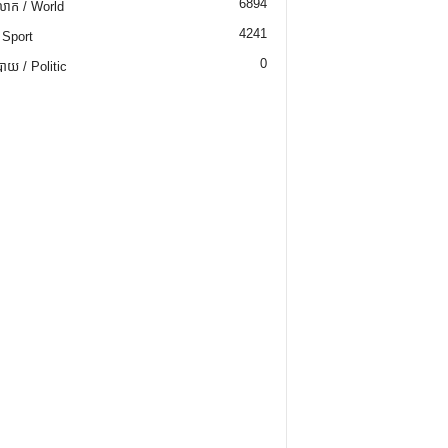
6894
ោក / World
4241
 Sport
0
យ / Politic