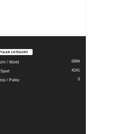
PULAR CATEGORY
6894
ោក / World
4241
 Sport
0
យ / Politic