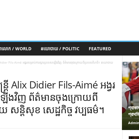
ភពលោក / WORLD
នយោបាយ / POLITIC
FEATURED
Alix Didier Fils-Aimé អង្វរសម្រាប់ការស្តារប្រទេសឡើងវិញ ព័ត៌មានចុងក្រោយពីប្រទេសហៃទី៖ នយោបាយ
ន្រ្តី Alix Didier Fils-Aimé អង្វរ
សឡើងវិញ ព័ត៌មានចុងក្រោយពី
ន្តិសុខ សេដ្ឋកិច្ច វប្បធម៌។
প্যাকা
প্রাথম
Admi