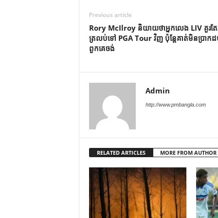
Previous article
Rory McIlroy និយាយថាអ្នកលេង LIV គួរតែ
ត្រលប់ទៅ PGA Tour វិញ ប៉ុន្តែគាត់មិនប្រាកដ
ពួកគេចង់
Admin
http://www.pmbangla.com
RELATED ARTICLES
MORE FROM AUTHOR