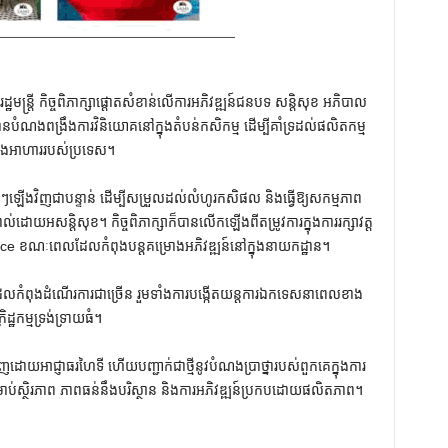
មន្រ្តី កិច្ចពិភាក្សាផ្តោតសំខាន់លើការអភិវឌ្ឍន៍ជនបទ សន្តិសុខ អភិបាល
ីមានបំណងពង្រឹងការវិនិយោគនៅក្នុងតំបន់កសិកម្ម ដើម្បីគាំទ្រដល់ផលិតកម្ម
្បៀងអាហាររបស់ប្រទេស។
ាន់ៗឡើងវិញជាបន្ទាន់ ដើម្បីសម្រួលដល់លំហូរកសិផល និងធ្វើឱ្យសកម្មភាព
ោយអសន្តិសុខ។ កិច្ចពិភាក្សាក៏បានលើកឡើងពីតម្រូវការក្នុងការរក្សាវត្ត
-Prince ខណៈពេលដែលកំពុងបន្តគម្រោងអភិវឌ្ឍន៍នៅក្នុងនាយកដ្ឋាន។
ែលកំពុងដំណើរការជាច្រើន រួមទាំងការបង្កើតយន្តការឯកទេសនាពេលខាង
្រិដ្ឋកម្មទ្រង់ទ្រាយធំ។
ញដោយអាជ្ញាធរហៃទី ហើយបញ្ជាក់ជាថ្មីនូវបំណងប្រាថ្នារបស់ពួកគេក្នុងការ
ួនសម្រាប់ស្ថិរភាព ភាពធន់នឹងបរិស្ថាន និងការអភិវឌ្ឍន៍ប្រកបដោយផលិតភាព។