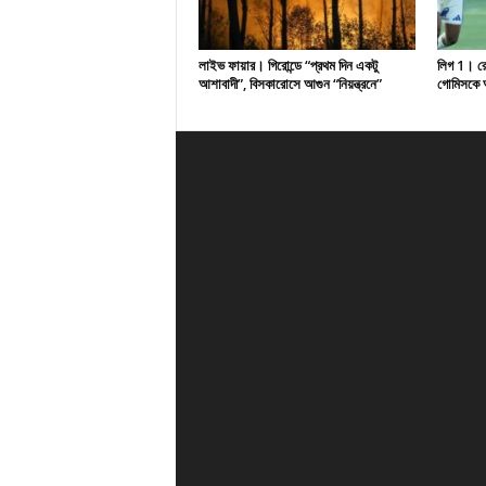
লাইভ ফায়ার। গিরোন্ডে “প্রথম দিন একটু
লিগ 1। রেসি
আশাবাদী”, বিসকারোসে আগুন “নিয়ন্ত্রনে”
গোমিসকে আ