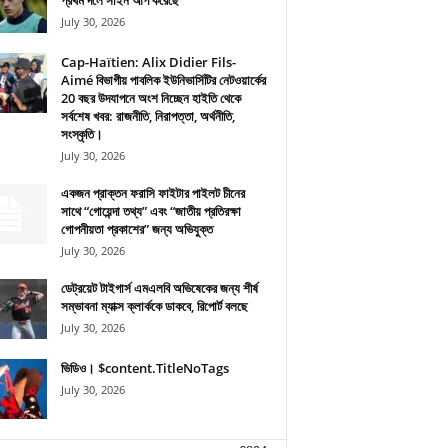
প্রথম দলে সাইন আপ করেছে
July 30, 2026
Cap-Haïtien: Alix Didier Fils-
Aimé বিভাগীয় পাবলিক ইউনিভার্সিটির নেটওয়ার্কের
20 বছর উদযাপনে অংশ নিচ্ছেন হাইতি থেকে
সর্বশেষ খবর: রাজনীতি, নিরাপত্তা, অর্থনীতি,
সংস্কৃতি।
July 30, 2026
একজন প্রাক্তন ফরাসি ফাইটার পাইলট চীনের
সাথে “গোয়েন্দা তথ্য” এবং “জাতীয় প্রতিরক্ষা
গোপনীয়তা প্রকাশের” জন্য অভিযুক্ত
July 30, 2026
ডেট্রয়েট টাইগার্স এমএলবি অভিষেকের জন্য শীর্ষ
সম্ভাবনা ম্যাক্স ক্লার্ককে ডাকবে, রিপোর্ট বলছে
July 30, 2026
ভিডিও। $content.TitleNoTags
July 30, 2026