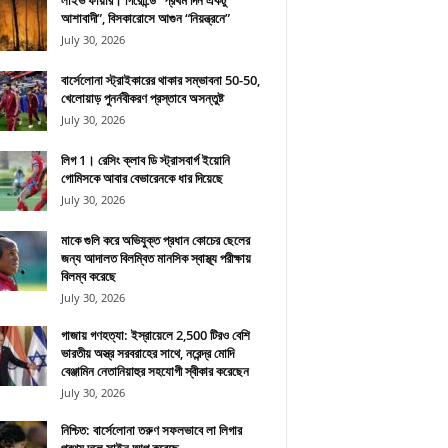
লাইভ ফায়ার। গিরোন্ডে “প্রথম দিন একটু
আশাবাদী”, বিসকারোসে আগুন “নিয়ন্ত্রনে”
July 30, 2026
বার্সেলোনা স্ট্রাইকারের থাকার সম্ভাবনা 50-50,
খেলোয়াড় পুনর্নবীকরণ প্রস্তাবে অসন্তুষ্ট
July 30, 2026
লিগ 1। রেসিং ক্লাব ডি স্ট্রাসবার্গ ইয়োনি
গোমিসকে আবার বেভারেনকে ধার দিয়েছে
July 30, 2026
মাকে গুলি করে অভিযুক্ত প্রধান কোচের ছেলের
জন্য আদালত বিলম্বিত মানসিক স্বাস্থ্য পরীক্ষায়
বিলম্ব করেছে
July 30, 2026
গাজায় গণহত্যা: ইস্রায়েলে 2,500 টিরও বেশি
ভারতীয় অস্ত্র সরবরাহের সাথে, নরেন্দ্র মোদি
বেঞ্জামিন নেতানিয়াহুর সহযোগী স্বীকার করেছেন
July 30, 2026
নিশ্চিত: বার্সেলোনা তরুণ সফলভাবে লা লিগার