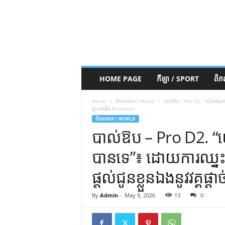
HOME PAGE
កីឡា / SPORT
ពិ
Home
ពិភពលោក / World
បាល់ឱប – Pro D2. “យើងមិនអាចរង
ផ្ទះទល់នឹង Provence
ពិភពលោក / WORLD
បាល់ឱប – Pro D2. “
បានទេ”៖ ដោយការឈ្នះ
ផ្តល់ជូនខ្លួនឯងនូវវគ្គផ
By
Admin
-
May 9, 2026
13
0