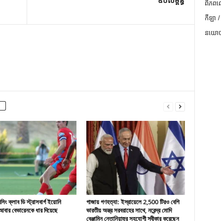
ឧបសម្ព័ន្ធ
ពិភពល
កីឡា /
នយោបា
ং ক্লাব ডি স্ট্রাসবার্গ ইয়োনি
গাজায় গণহত্যা: ইস্রায়েলে 2,500 টিরও বেশি
বার বেভারেনকে ধার দিয়েছে
ভারতীয় অস্ত্র সরবরাহের সাথে, নরেন্দ্র মোদি
বেঞ্জামিন নেতানিয়াহুর সহযোগী স্বীকার করেছেন