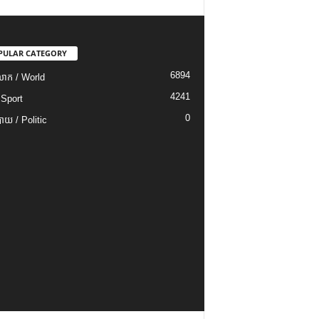
PULAR CATEGORY
6894
ោក / World
4241
 Sport
0
យ / Politic