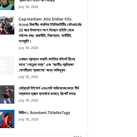
প্রথম দলে সাইন আপ করেছে
July 30, 2026
Cap-Haïtien: Alix Didier Fils-
Aimé বিভাগীয় পাবলিক ইউনিভার্সিটির নেটওয়ার্কের
20 বছর উদযাপনে অংশ নিচ্ছেন হাইতি থেকে
সর্বশেষ খবর: রাজনীতি, নিরাপত্তা, অর্থনীতি,
সংস্কৃতি।
July 30, 2026
একজন প্রাক্তন ফরাসি ফাইটার পাইলট চীনের
সাথে “গোয়েন্দা তথ্য” এবং “জাতীয় প্রতিরক্ষা
গোপনীয়তা প্রকাশের” জন্য অভিযুক্ত
July 30, 2026
ডেট্রয়েট টাইগার্স এমএলবি অভিষেকের জন্য শীর্ষ
সম্ভাবনা ম্যাক্স ক্লার্ককে ডাকবে, রিপোর্ট বলছে
July 30, 2026
ভিডিও। $content.TitleNoTags
July 30, 2026