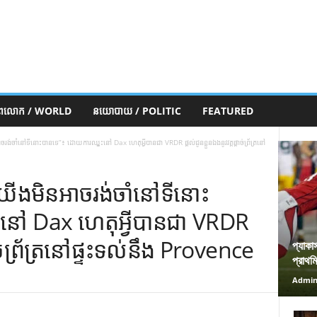
ភពលោក / WORLD
នយោបាយ / POLITIC
FEATURED
់ចាំនៅទីនោះបានទេ”៖ ដោយការឈ្នះនៅ Dax ហេតុអ្វីបានជា VRDR ផ្តល់ជូនខ្លួនឯងនូវវគ្គផ្តាច់ព្រ័ត្រនៅ
យើងមិនអាចរង់ចាំនៅទីនោះ
នៅ Dax ហេតុអ្វីបានជា VRDR
្តាច់ព្រ័ត្រនៅផ្ទះទល់នឹង Provence
প্যাকা
প্রাথম
Admi