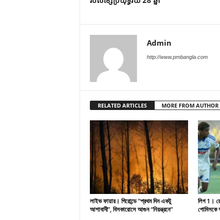
របស់ខ្សែប្រយុទ្ធវ័យ 28 ឆ្នាំ
Admin
http://www.pmbangla.com
RELATED ARTICLES
MORE FROM AUTHOR
লাইভ ফায়ার। গিরোন্ডে “প্রথম দিন একটু
লিগ 1। রেসি
আশাবাদী”, বিসকারোসে আগুন “নিয়ন্ত্রনে”
গোমিসকে আ