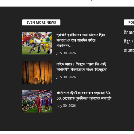
EVEN MORE NEWS
PO
ពិភពល
প্যাকার্স ক্যারিয়ারের নেতা আহমান গ্রিন
বলেছেন যে তার প্রাথমিক পর্যায়ে
កីឡា /
পারকিনসন...
នយោបា
July 30, 2026
লাইভ ফায়ার। গিরোন্ডে “প্রথম দিন একটু
আশাবাদী”, বিসকারোসে আগুন “নিয়ন্ত্রনে”
July 30, 2026
বার্সেলোনা স্ট্রাইকারের থাকার সম্ভাবনা 50-
50, খেলোয়াড় পুনর্নবীকরণ প্রস্তাবে অসন্তুষ্ট
July 30, 2026