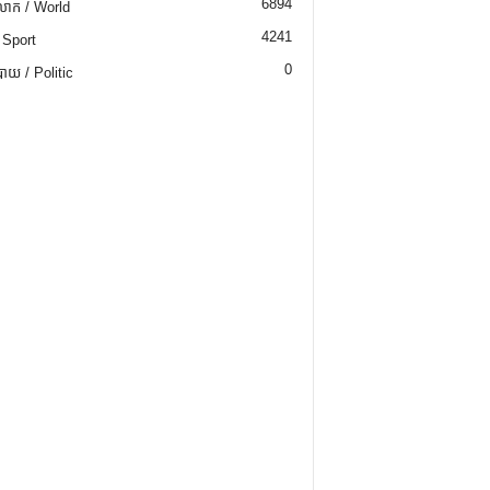
6894
ោក / World
4241
 Sport
0
យ / Politic