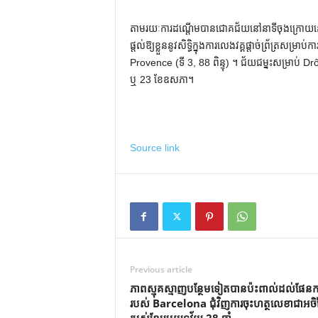
តាមរយៈការដណ្តើមបានជោគជ័យនៅនាទីចុងក្រោយនៅលើ
ផ្តល់ឱ្យខ្លួននូវសិទ្ធិក្នុងការលេងវគ្គផ្តាច់ព្រ័ត្រសម្
Provence (ទី 3, 88 ពិន្ទុ) ។ ជ័យជម្នះសម្រាប់ D
ឬ 23 ខែឧសភា។
Source link
Previous article
ភាពស្មុគស្មាញបន្ថែមទៀតបានប៉ះពាល់ដល់ផែនក
របស់ Barcelona ជុំវិញការចុះហត្ថលេខាជាអចិន្ត