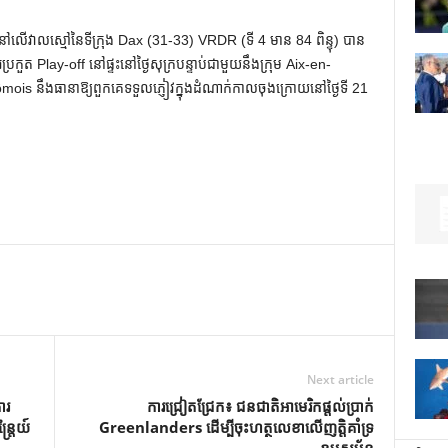
វាលស្មៅនៃទីក្រុង Dax (31-33) VRDR (ទី 4 មាន 84 ពិន្ទុ) បាន
រាប់ការប្រកួត Play-off នៅផ្ទះនៅថ្ងៃសុក្របន្ទាប់ជាមួយនឹងក្រុម Aix-en-
rômois នឹងធានាឱ្យពួកគេទទួលភ្ញៀវក្នុងដំណាក់កាលចុងក្រោយនៅថ្ងៃទី 21
Next article
ារ
ការជ្រៀតជ្រែក៖ ជនជាតិអាមេរិកផ្តល់ប្រាក់
្រៃយ៍
Greenlanders ដើម្បីចុះហត្ថលេខាលើញត្តិគាំទ្រ