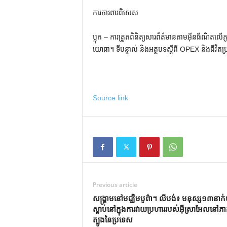
ការការពារពិសេស
ប្លុក – ការត្រួតពិនិត្យសារព័ត៌មានតាមអ៊ីនធឺណិតលើភ
យោធា។ ទីបន្ទាល់ និងអត្ថបទស្តីពី OPEX និងជីវិតប្
Source link
Previous article
សង្គ្រាមនៅមជ្ឈិមបូព៌ា។ លីបង់៖ មនុស្ស១៣នាក
ស្លាប់នៅក្នុងការវាយប្រហាររបស់អ៊ីស្រាអែលនៅភ
ត្បូងនៃប្រទេស