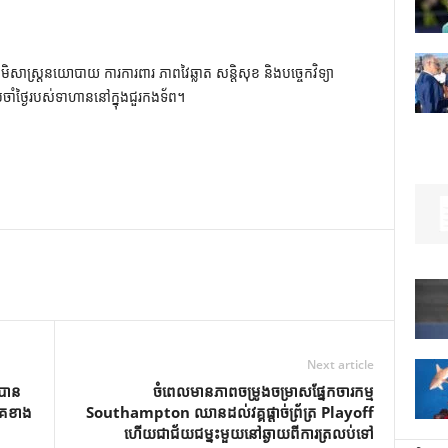
ូមិសាស្ត្រនយោបាយ ការការពារ ភាពវៃឆ្លាត សន្តិសុខ និងបច្ចេកវិទ្យា
រចាំថ្ងៃរបស់ទាហាននៅក្នុងជួរកងទ័ព។
Next article
់បាន
ចំពេលមានភាពចម្រូងចម្រាសផ្នែកចារកម្ម
ាគខាង
Southampton ឈានដល់វគ្គផ្តាច់ព្រ័ត្រ Playoff
ហើយជាជ័យជម្នះមួយនៅឆ្ងាយពីការត្រលប់ទៅ