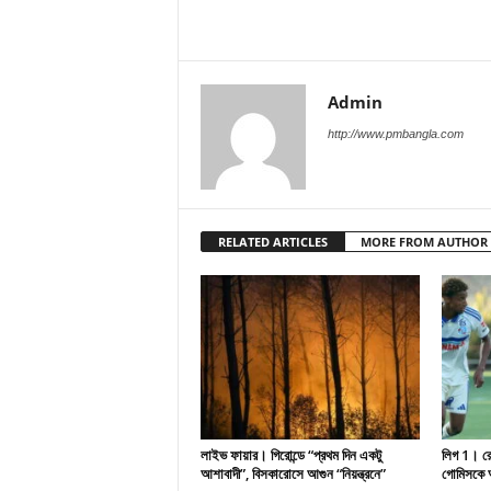
Admin
http://www.pmbangla.com
RELATED ARTICLES
MORE FROM AUTHOR
লাইভ ফায়ার। গিরোন্ডে “প্রথম দিন একটু
লিগ 1। রেসি
আশাবাদী”, বিসকারোসে আগুন “নিয়ন্ত্রনে”
গোমিসকে আ