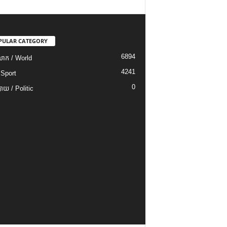
PULAR CATEGORY
6894
ោក / World
4241
 Sport
0
យ / Politic