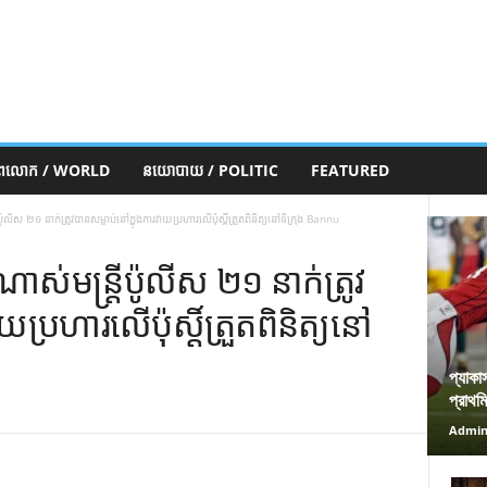
ភពលោក / WORLD
នយោបាយ / POLITIC
FEATURED
ូលីស ២១ នាក់ត្រូវបានសម្លាប់នៅក្នុងការវាយប្រហារលើប៉ុស្តិ៍ត្រួតពិនិត្យនៅទីក្រុង Bannu
ស់មន្ត្រីប៉ូលីស ២១ នាក់ត្រូវ
ប្រហារលើប៉ុស្តិ៍ត្រួតពិនិត្យនៅ
প্যাকা
প্রাথম
Admi