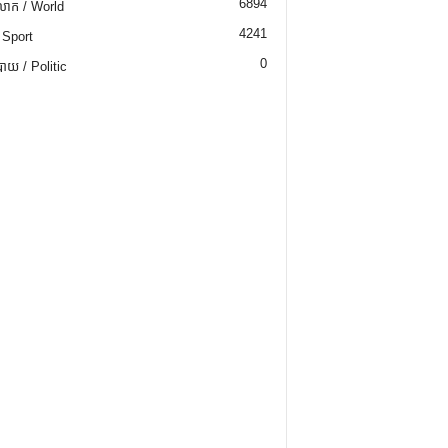
6894
ោក / World
4241
 Sport
0
យ / Politic