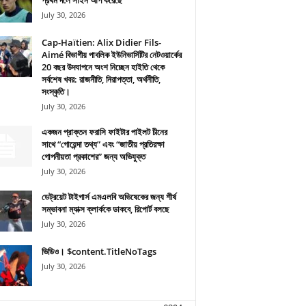
প্রথম দলে সাইন আপ করেছে
July 30, 2026
Cap-Haïtien: Alix Didier Fils-
Aimé বিভাগীয় পাবলিক ইউনিভার্সিটির নেটওয়ার্কের
20 বছর উদযাপনে অংশ নিচ্ছেন হাইতি থেকে
সর্বশেষ খবর: রাজনীতি, নিরাপত্তা, অর্থনীতি,
সংস্কৃতি।
July 30, 2026
একজন প্রাক্তন ফরাসি ফাইটার পাইলট চীনের
সাথে “গোয়েন্দা তথ্য” এবং “জাতীয় প্রতিরক্ষা
গোপনীয়তা প্রকাশের” জন্য অভিযুক্ত
July 30, 2026
ডেট্রয়েট টাইগার্স এমএলবি অভিষেকের জন্য শীর্ষ
সম্ভাবনা ম্যাক্স ক্লার্ককে ডাকবে, রিপোর্ট বলছে
July 30, 2026
ভিডিও। $content.TitleNoTags
July 30, 2026