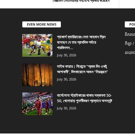
বেঞ্জামিন নেতানিয়াহুর সহযোগী স্বীকার করেছেন
EVEN MORE NEWS
PO
ពិភពល
প্যাকার্স ক্যারিয়ারের নেতা আহমান গ্রিন
বলেছেন যে তার প্রাথমিক পর্যায়ে
កីឡា /
পারকিনসন...
នយោបា
July 30, 2026
লাইভ ফায়ার। গিরোন্ডে “প্রথম দিন একটু
আশাবাদী”, বিসকারোসে আগুন “নিয়ন্ত্রনে”
July 30, 2026
বার্সেলোনা স্ট্রাইকারের থাকার সম্ভাবনা 50-
50, খেলোয়াড় পুনর্নবীকরণ প্রস্তাবে অসন্তুষ্ট
July 30, 2026