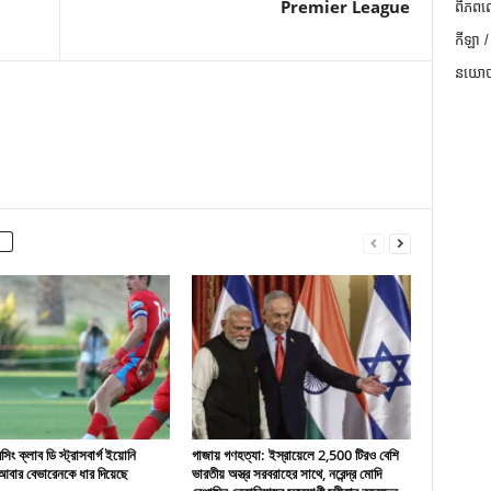
Premier League
ពិភពល
កីឡា /
នយោបា
ং ক্লাব ডি স্ট্রাসবার্গ ইয়োনি
গাজায় গণহত্যা: ইস্রায়েলে 2,500 টিরও বেশি
বার বেভারেনকে ধার দিয়েছে
ভারতীয় অস্ত্র সরবরাহের সাথে, নরেন্দ্র মোদি