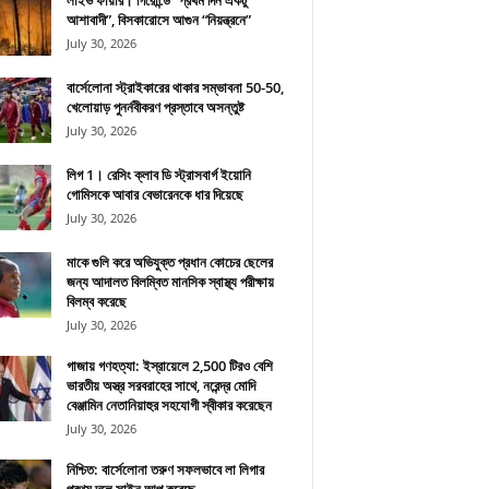
লাইভ ফায়ার। গিরোন্ডে “প্রথম দিন একটু
আশাবাদী”, বিসকারোসে আগুন “নিয়ন্ত্রনে”
July 30, 2026
বার্সেলোনা স্ট্রাইকারের থাকার সম্ভাবনা 50-50,
খেলোয়াড় পুনর্নবীকরণ প্রস্তাবে অসন্তুষ্ট
July 30, 2026
লিগ 1। রেসিং ক্লাব ডি স্ট্রাসবার্গ ইয়োনি
গোমিসকে আবার বেভারেনকে ধার দিয়েছে
July 30, 2026
মাকে গুলি করে অভিযুক্ত প্রধান কোচের ছেলের
জন্য আদালত বিলম্বিত মানসিক স্বাস্থ্য পরীক্ষায়
বিলম্ব করেছে
July 30, 2026
গাজায় গণহত্যা: ইস্রায়েলে 2,500 টিরও বেশি
ভারতীয় অস্ত্র সরবরাহের সাথে, নরেন্দ্র মোদি
বেঞ্জামিন নেতানিয়াহুর সহযোগী স্বীকার করেছেন
July 30, 2026
নিশ্চিত: বার্সেলোনা তরুণ সফলভাবে লা লিগার