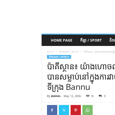
HOME PAGE
កីឡា / SPORT
ពិ
Home
ពិភពលោក / World
ប៉ាគីស្ថាន៖ យ៉ាងហោចណាស់មន្ត្រីប៉
ពិភពលោក / WORLD
ប៉ាគីស្ថាន៖ យ៉ាងហោចណា
បានសម្លាប់នៅក្នុងការវាយ
ទីក្រុង Bannu
By
Admin
-
May 12, 2026
16
0