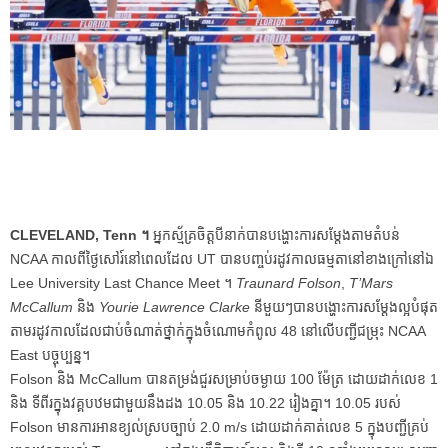
CLEVELAND, Tenn ។
អ្នកស្ម័គ្រចិត្តបីនាក់បានបង្ហោះការសម្តែងតាមតំបន់
NCAA កាលពីថ្ងៃសៅរ៍នៅពេលដែល UT បានបញ្ចប់រដូវកាលធម្មតានៅខាងក្រៅនៅឯ
Lee University Last Chance Meet ។
Traunard Folson
,
T’Mars
McCallum
និង
Yourie Lawrence Clarke
នីមួយៗបានបង្ហោះការសម្តែងល្អបំផុត
តាមរដូវកាលដែលជាប់ចំណាត់ថ្នាក់ក្នុងចំណោមកំពូល 48 នៅលើបញ្ជីជម្រុះ NCAA
East បច្ចុប្បន្ន។
Folson និង McCallum បានតម្រង់ជួរសម្រាប់ចម្ងាយ 100 ម៉ែត្រ ដោយដាក់លេខ 1
និង ទីពីរក្នុងវគ្គបឋមជាមួយនឹងដង 10.05 និង 10.22 រៀងគ្នា។ 10.05 របស់
Folson មានការអានខ្យល់ស្របច្បាប់ 2.0 m/s ដោយដាក់គាត់លេខ 5 ក្នុងបញ្ជីគ្រប់