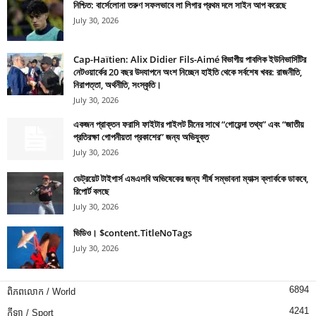
নিশ্চিত: বার্সেলোনা তরুণ সফলভাবে লা লিগার প্রথম দলে সাইন আপ করেছে
July 30, 2026
Cap-Haïtien: Alix Didier Fils-Aimé বিভাগীয় পাবলিক ইউনিভার্সিটির
নেটওয়ার্কের 20 বছর উদযাপনে অংশ নিচ্ছেন হাইতি থেকে সর্বশেষ খবর: রাজনীতি,
নিরাপত্তা, অর্থনীতি, সংস্কৃতি।
July 30, 2026
একজন প্রাক্তন ফরাসি ফাইটার পাইলট চীনের সাথে “গোয়েন্দা তথ্য” এবং “জাতীয়
প্রতিরক্ষা গোপনীয়তা প্রকাশের” জন্য অভিযুক্ত
July 30, 2026
ডেট্রয়েট টাইগার্স এমএলবি অভিষেকের জন্য শীর্ষ সম্ভাবনা ম্যাক্স ক্লার্ককে ডাকবে,
রিপোর্ট বলছে
July 30, 2026
ভিডিও। $content.TitleNoTags
July 30, 2026
6894
ពិភពលោក / World
4241
កីឡា / Sport