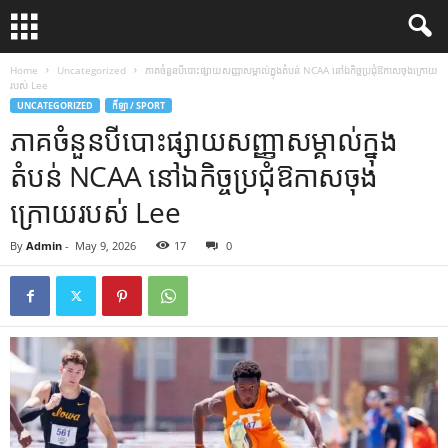
Home
Uncategorized
ភាគចំនួនបីបោះផ្សាយសញ្ញាសម្គាល់ក្នុងតំបន់ NCAA នៅឯកិច្ចប្រជុំឱកាសចុងក្រោយ
របស់ Lee
UNCATEGORIZED
កីឡា / SPORT
ភាគចំនួនបីបោះផ្សាយសញ្ញាសម្គាល់ក្នុង
តំបន់ NCAA នៅឯកិច្ចប្រជុំឱកាសចុង
ក្រោយរបស់ Lee
By
Admin
-
May 9, 2026
17
0