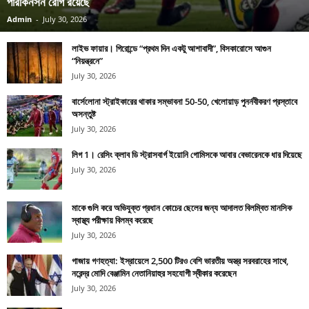
পারকিনসন রোগ রয়েছে
Admin
-
July 30, 2026
লাইভ ফায়ার। গিরোন্ডে “প্রথম দিন একটু আশাবাদী”, বিসকারোসে আগুন
“নিয়ন্ত্রনে”
July 30, 2026
বার্সেলোনা স্ট্রাইকারের থাকার সম্ভাবনা 50-50, খেলোয়াড় পুনর্নবীকরণ প্রস্তাবে
অসন্তুষ্ট
July 30, 2026
লিগ 1। রেসিং ক্লাব ডি স্ট্রাসবার্গ ইয়োনি গোমিসকে আবার বেভারেনকে ধার দিয়েছে
July 30, 2026
মাকে গুলি করে অভিযুক্ত প্রধান কোচের ছেলের জন্য আদালত বিলম্বিত মানসিক
স্বাস্থ্য পরীক্ষায় বিলম্ব করেছে
July 30, 2026
গাজায় গণহত্যা: ইস্রায়েলে 2,500 টিরও বেশি ভারতীয় অস্ত্র সরবরাহের সাথে,
নরেন্দ্র মোদি বেঞ্জামিন নেতানিয়াহুর সহযোগী স্বীকার করেছেন
July 30, 2026