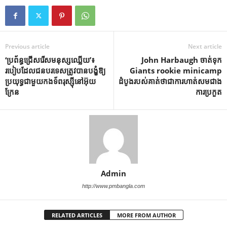
Previous article
Next article
‘ប្រព័ន្ធជ្រើសរើសមនុស្សឈ្លើយ’៖
John Harbaugh ចាត់ទុក
របៀបដែលជនបរទេសត្រូវបានបង្ខំឱ្យ
Giants rookie minicamp
ប្រយុទ្ធជាមួយកងទ័ពរុស្ស៊ីនៅអ៊ុយ
ដំបូងរបស់គាត់ថាជាការហាត់សមជាង
ក្រែន
ការប្រកួត
Admin
http://www.pmbangla.com
RELATED ARTICLES
MORE FROM AUTHOR