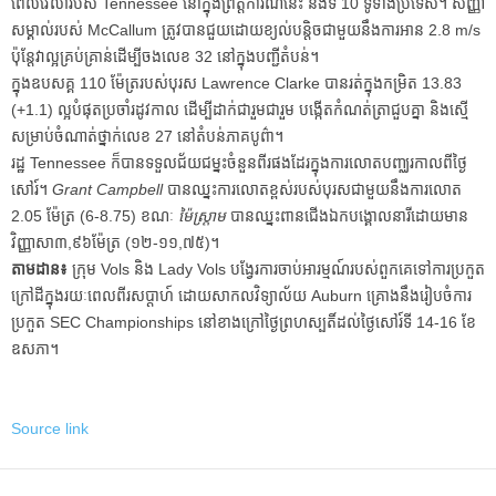
ពេលវេលារបស់ Tennessee នៅក្នុងព្រឹត្តិការណ៍នេះ និងទី 10 ទូទាំងប្រទេស។ សញ្ញា
សម្គាល់របស់ McCallum ត្រូវបានជួយដោយខ្យល់បន្តិចជាមួយនឹងការអាន 2.8 m/s
ប៉ុន្តែវាល្អគ្រប់គ្រាន់ដើម្បីចងលេខ 32 នៅក្នុងបញ្ជីតំបន់។
ក្នុង​ឧបសគ្គ 110 ម៉ែត្រ​របស់​បុរស Lawrence Clarke បាន​រត់​ក្នុង​កម្រិត 13.83
(+1.1) ល្អ​បំផុត​ប្រចាំ​រដូវ​កាល ដើម្បី​ដាក់​ជា​រួម​ជា​រួម បង្កើត​កំណត់​ត្រា​ជួប​គ្នា និង​ស្មើ​
សម្រាប់​ចំណាត់​ថ្នាក់​លេខ 27 នៅ​តំបន់​ភាគ​បូព៌ា។
រដ្ឋ Tennessee ក៏បានទទួលជ័យជម្នះចំនួនពីរផងដែរក្នុងការលោតបញ្ឈរកាលពីថ្ងៃ
សៅរ៍។
Grant Campbell
បានឈ្នះការលោតខ្ពស់របស់បុរសជាមួយនឹងការលោត
2.05 ម៉ែត្រ (6-8.75) ខណៈ
ម៉ៃស្ត្រាម
បាន​ឈ្នះ​ពាន​ជើង​ឯក​បង្គោល​នារី​ដោយ​មាន​
វិញ្ញាសា​៣,៩៦​ម៉ែត្រ (១២-១១,៧៥)។
តាមដាន៖
ក្រុម Vols និង Lady Vols បង្វែរការចាប់អារម្មណ៍របស់ពួកគេទៅការប្រកួត
ក្រៅដីក្នុងរយៈពេលពីរសប្តាហ៍ ដោយសាកលវិទ្យាល័យ Auburn គ្រោងនឹងរៀបចំការ
ប្រកួត SEC Championships នៅខាងក្រៅថ្ងៃព្រហស្បតិ៍ដល់ថ្ងៃសៅរ៍ទី 14-16 ខែ
ឧសភា។
Source link