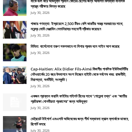
মাকে গুলি করে অভিযুক্ত প্রধান কোচের ছেলের জন্য আদালত বিলম্বিত মানসিক
স্বাস্থ্য পরীক্ষায় বিলম্ব করেছে
July 30, 2026
গাজায় গণহত্যা: ইস্রায়েলে 2,500 টিরও বেশি ভারতীয় অস্ত্র সরবরাহের সাথে,
নরেন্দ্র মোদি বেঞ্জামিন নেতানিয়াহুর সহযোগী স্বীকার করেছেন
July 30, 2026
নিশ্চিত: বার্সেলোনা তরুণ সফলভাবে লা লিগার প্রথম দলে সাইন আপ করেছে
July 30, 2026
Cap-Haïtien: Alix Didier Fils-Aimé বিভাগীয় পাবলিক ইউনিভার্সিটির
নেটওয়ার্কের 20 বছর উদযাপনে অংশ নিচ্ছেন হাইতি থেকে সর্বশেষ খবর: রাজনীতি,
নিরাপত্তা, অর্থনীতি, সংস্কৃতি।
July 30, 2026
একজন প্রাক্তন ফরাসি ফাইটার পাইলট চীনের সাথে “গোয়েন্দা তথ্য” এবং “জাতীয়
প্রতিরক্ষা গোপনীয়তা প্রকাশের” জন্য অভিযুক্ত
July 30, 2026
ডেট্রয়েট টাইগার্স এমএলবি অভিষেকের জন্য শীর্ষ সম্ভাবনা ম্যাক্স ক্লার্ককে ডাকবে,
রিপোর্ট বলছে
July 30, 2026