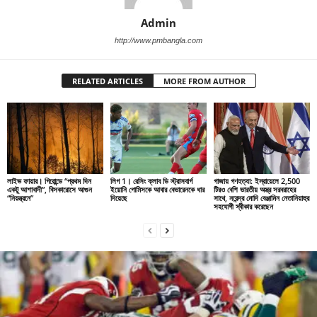
Admin
http://www.pmbangla.com
RELATED ARTICLES
MORE FROM AUTHOR
লাইভ ফায়ার। গিরোন্ডে “প্রথম দিন
লিগ 1। রেসিং ক্লাব ডি স্ট্রাসবার্গ
গাজায় গণহত্যা: ইস্রায়েলে 2,500
একটু আশাবাদী”, বিসকারোসে আগুন
ইয়োনি গোমিসকে আবার বেভারেনকে ধার
টিরও বেশি ভারতীয় অস্ত্র সরবরাহের
“নিয়ন্ত্রনে”
দিয়েছে
সাথে, নরেন্দ্র মোদি বেঞ্জামিন নেতানিয়াহুর
সহযোগী স্বীকার করেছেন