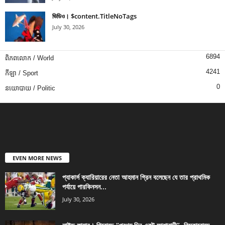
ভিডিও। $content.TitleNoTags
July 30, 2026
6894
ពិភពលោក / World
4241
កីឡា / Sport
0
នយោបាយ / Politic
EVEN MORE NEWS
প্যাকার্স ক্যারিয়ারের নেতা আহমান গ্রিন বলেছেন যে তার প্রাথমিক
পর্যায়ে পারকিনসন...
July 30, 2026