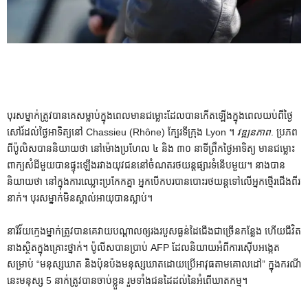
បុរស​ម្នាក់​ត្រូវ​បាន​គេ​សម្លាប់​ក្នុង​ពេល​មាន​ជម្លោះ​ដែល​បាន​កើត​ឡើង​ក្នុង​ពេល​យប់​ពី​ថ្ងៃ​
សៅរ៍​ដល់​ថ្ងៃ​អាទិត្យ​នៅ Chassieu (Rhône) ក្បែរ​ទីក្រុង Lyon ។
វឌ្ឍនភាព
. ប្រភព​
ពី​ប៉ូលិស​បាន​និយាយ​ថា នៅ​ម៉ោង​ប្រហែល ៤ និង ៣០ នាទី​ព្រឹក​ថ្ងៃ​អាទិត្យ មាន​ជម្លោះ​
ពាក្យ​សំដី​មួយ​បាន​ផ្ទុះ​ឡើង​រវាង​យុវជន​នៅ​ចំណត​រថយន្ត​ផ្សារ​ទំនើប​មួយ។ នាង​បាន​
និយាយ​ថា នៅ​ក្នុង​ការ​ឈ្លោះ​ប្រកែក​គ្នា អ្នក​បើក​បរ​បាន​បោះ​រថយន្ត​ទៅ​លើ​អ្នក​ថ្មើរ​ជើង​ពីរ​
នាក់​។ បុរស​ម្នាក់​មិន​ស្គាល់​អាយុ​បាន​ស្លាប់​។
នារី​វ័យ​ក្មេង​ម្នាក់​ត្រូវ​បាន​គេ​វាយ​បណ្ដាល​ឲ្យ​រង​របួស​ធ្ងន់​ដៃ​ជើង​ជា​ច្រើន​កន្លែង ហើយ​ជីវិត​
នាង​ស្ថិត​ក្នុង​គ្រោះ​ថ្នាក់។ ប៉ូលីសបានប្រាប់ AFP ដែលនិយាយអំពីការស៊ើបអង្កេត
សម្រាប់ “មនុស្សឃាត និងប៉ុនប៉ងមនុស្សឃាតដោយប្រើអាវុធតាមគោលដៅ” ក្នុងករណី
នេះមនុស្ស 5 នាក់ត្រូវបានចាប់ខ្លួន រួមទាំងជនដៃដល់នៃអំពើឃាតកម្ម។