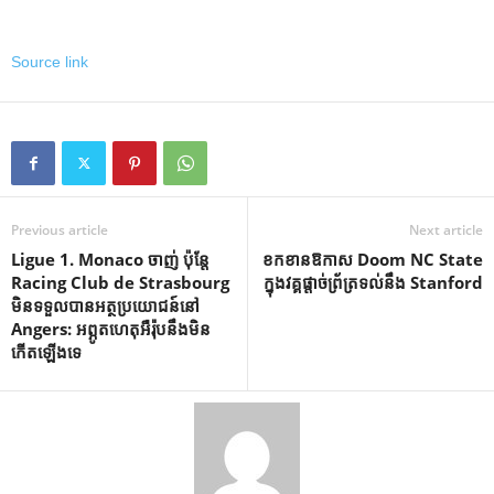
Source link
Previous article
Next article
Ligue 1. Monaco ចាញ់ ប៉ុន្តែ
ខកខានឱកាស Doom NC State
Racing Club de Strasbourg
ក្នុងវគ្គផ្តាច់ព្រ័ត្រទល់នឹង Stanford
មិនទទួលបានអត្ថប្រយោជន៍នៅ
Angers: អព្ភូតហេតុអឺរ៉ុបនឹងមិន
កើតឡើងទេ