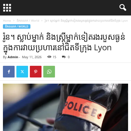
Home
ពិភពលោក / World
រ៉ូន។ ស្លាប់​ម្នាក់ និង​ស្ត្រី​ម្នាក់​ទៀត​រង​របួស​ធ្ងន់​ក្នុង​ការ​វាយ​ប្រហារ​នៅ​ជិត​ទីក្រុង Lyon
ពិភពលោក / WORLD
រ៉ូន។ ស្លាប់​ម្នាក់ និង​ស្ត្រី​ម្នាក់​ទៀត​រង​របួស​ធ្ងន់​
ក្នុង​ការ​វាយ​ប្រហារ​នៅ​ជិត​ទីក្រុង Lyon
By
Admin
-
May 11, 2026
15
0