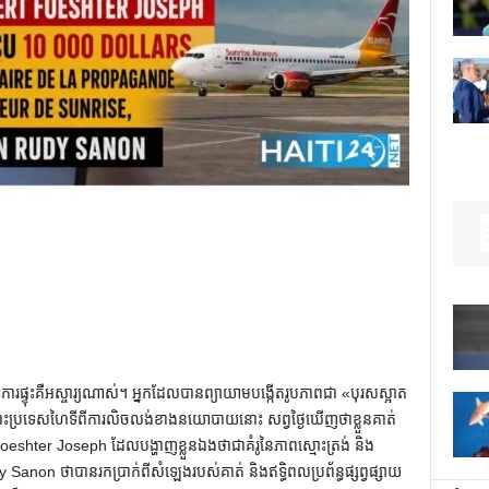
រ​ផ្ទុះ​គឺ​អស្ចារ្យ​ណាស់​។ អ្នក​ដែល​បាន​ព្យាយាម​បង្កើត​រូបភាព​ជា «​បុរស​ស្អាត​
​ប្រទេស​ហៃទី​ពី​ការ​លិចលង់​ខាង​នយោបាយ​នោះ សព្វថ្ងៃ​ឃើញ​ថា​ខ្លួន​គាត់​
rt Foeshter Joseph ដែលបង្ហាញខ្លួនឯងថាជាគំរូនៃភាពស្មោះត្រង់ និង
Sanon ថាបានរកប្រាក់ពីសំឡេងរបស់គាត់ និងឥទ្ធិពលប្រព័ន្ធផ្សព្វផ្សាយ