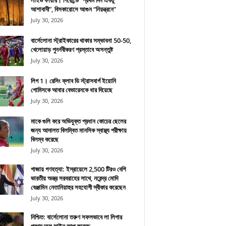
লাইভ ফায়ার। গিরোন্ডে “প্রথম দিন একটু
আশাবাদী”, বিসকারোসে আগুন “নিয়ন্ত্রনে”
July 30, 2026
বার্সেলোনা স্ট্রাইকারের থাকার সম্ভাবনা 50-50,
খেলোয়াড় পুনর্নবীকরণ প্রস্তাবে অসন্তুষ্ট
July 30, 2026
লিগ 1। রেসিং ক্লাব ডি স্ট্রাসবার্গ ইয়োনি
গোমিসকে আবার বেভারেনকে ধার দিয়েছে
July 30, 2026
মাকে গুলি করে অভিযুক্ত প্রধান কোচের ছেলের
জন্য আদালত বিলম্বিত মানসিক স্বাস্থ্য পরীক্ষায়
বিলম্ব করেছে
July 30, 2026
গাজায় গণহত্যা: ইস্রায়েলে 2,500 টিরও বেশি
ভারতীয় অস্ত্র সরবরাহের সাথে, নরেন্দ্র মোদি
বেঞ্জামিন নেতানিয়াহুর সহযোগী স্বীকার করেছেন
July 30, 2026
নিশ্চিত: বার্সেলোনা তরুণ সফলভাবে লা লিগার