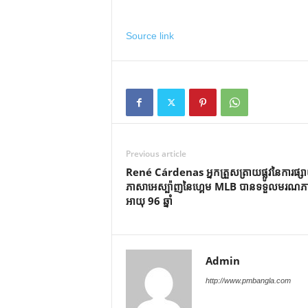
Source link
Previous article
René Cárdenas អ្នកត្រួសត្រាយផ្លូវនៃការផ្ស
ភាសាអេស្ប៉ាញនៃហ្គេម MLB បានទទួលមរណ
អាយុ 96 ឆ្នាំ
Admin
http://www.pmbangla.com