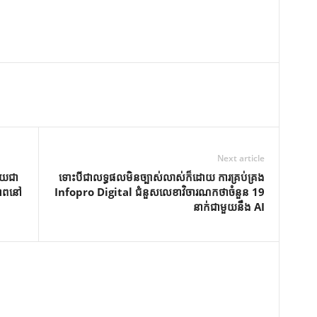
Next article
ាយជា
ទោះបីជាលទ្ធផលមិនច្បាស់លាស់ក៏ដោយ ការគ្រប់គ្រង
ភាពនៅ
Infopro Digital ជំនួសលេខាវិចារណកថាចំនួន 19
នាក់ជាមួយនឹង AI