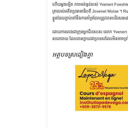
ហើយម្តងទៀត ភាពអត់ធ្មត់របស់ Yvenert Foesht
ត្រារបស់អតីតប្រធានាធិបតី Jovenel Moïse ។ Rudy
ខ្លួនដែលភ្ជាប់ទៅនឹងការគាំទ្រដែលត្រូវបានបដិស
ដោយការលេងជាក្រុមអ្នកជិះសេះស លោក Yvenert Fo
នយោបាយ ដែលបានក្លាយជាប្រទេសដែលមិនអាចទ្រាំទ្
អត្ថបទស្រដៀងគ្នា