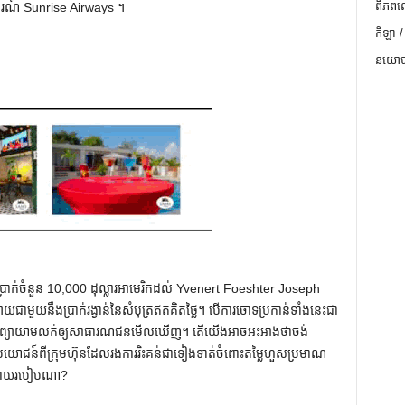
ពិភពល
ចរណ៍ Sunrise Airways ។
កីឡា /
នយោបា
់ចំនួន 10,000 ដុល្លារអាមេរិកដល់ Yvenert Foeshter Joseph
យជាមួយនឹងប្រាក់រង្វាន់នៃសំបុត្រឥតគិតថ្លៃ។ បើ​ការ​ចោទ​ប្រកាន់​ទាំង​នេះ​ជា​
ព័ន្ធ​កំពុង​ព្យាយាម​លក់​ឲ្យ​សាធារណជន​មើល​ឃើញ។ តើយើងអាចអះអាងថាចង់
ោជន៍ពីក្រុមហ៊ុនដែលរងការរិះគន់ជាទៀងទាត់ចំពោះតម្លៃហួសប្រមាណ
ួនដោយរបៀបណា?