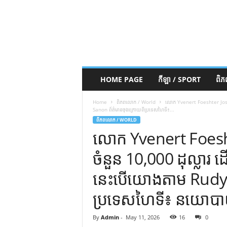
HOME PAGE
កីឡា / SPORT
ពិ
Home
ពិភពលោក / World
លោក Yvenert Foeshter Joseph 
Sanon ព័ត៌មានចុងក្រោយពីប្រទេសហៃទី៖...
ពិភពលោក / WORLD
លោក Yvenert Foesht
ចំនួន 10,000 ដុល្លារ ដ
នេះបើយោងតាម ​​Rudy
ប្រទេសហៃទី៖ នយោបាយ ស
By
Admin
-
May 11, 2026
16
0