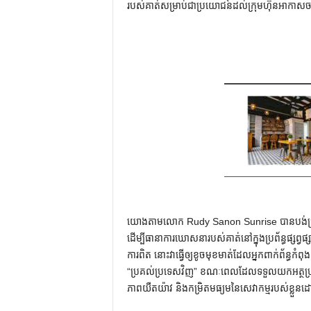
របស់គាត់សម្រាប់ជាប្រយោជន៍ដល់ក្រុមហ៊ុនអាកាស
យោងតាមលោក Rudy Sanon Sunrise បានបង់ប្រាក
ដើម្បីធានាការឃោសនារបស់គាត់នៅក្នុងប្រព័ន្ធផ្សព្វផ្សា
ការ​ពិត នោះ​វា​ធ្វើ​ឲ្យ​ខូច​មុខមាត់​ដែល​អ្នក​ពាក់
“ប្រគល់ប្រទេសវិញ” ខណៈពេលដែលទទួលយកអត្ថប្រយ
ភាពយឺតយ៉ាវ និងកម្រិតមធ្យមនៃសេវាកម្មរបស់ខ្ល