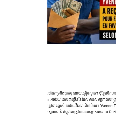
របាំងកម្រនឹងធ្លាក់ចុះដោយស្ងៀមស្ងាត់។ ប៉ុន្តែ​លើក​នេះ​កា
» អស់​រយៈពេល​ជា​ច្រើន​ខែ​ដែល​មាន​សមត្ថភាព​សង្គ្រោះ
ត្រូវ​បាន​ខ្មាស់​គេ​ដោយ​វិវរណៈ​ដ៏​អាម៉ាស់។ Yvene
ស្នេហាជាតិ ឥឡូវនេះត្រូវបានចោទប្រកាន់ដោយ Rudy 