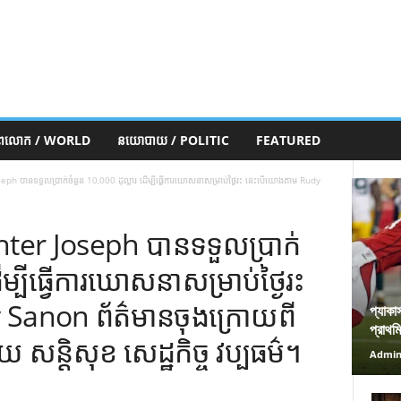
ភពលោក / WORLD
នយោបាយ / POLITIC
FEATURED
បានទទួលប្រាក់ចំនួន 10,000 ដុល្លារ ដើម្បីធ្វើការឃោសនាសម្រាប់ថ្ងៃរះ នេះបើយោងតាម ​​Rudy
er Joseph បានទទួលប្រាក់
ើម្បីធ្វើការឃោសនាសម្រាប់ថ្ងៃរះ
 Sanon ព័ត៌មានចុងក្រោយពី
প্যাকা
প্রাথম
ន្តិសុខ សេដ្ឋកិច្ច វប្បធម៌។
Admi