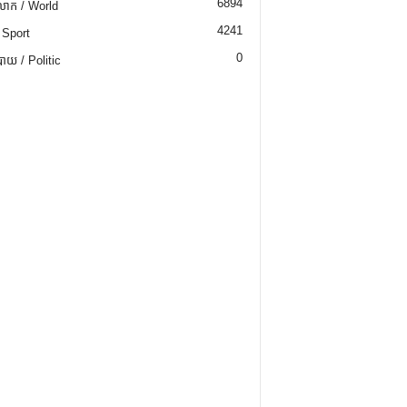
6894
ោក / World
4241
 Sport
0
យ / Politic