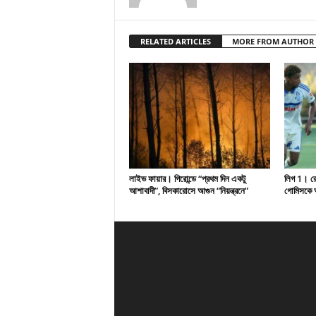
RELATED ARTICLES
MORE FROM AUTHOR
লাইভ ফায়ার। গিরোন্ডে “প্রথম দিন একটু
লিগ 1। রেসি
আশাবাদী”, বিসকারোসে আগুন “নিয়ন্ত্রনে”
গোমিসকে আ