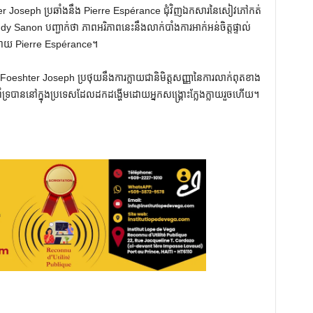
er Joseph ប្រឆាំងនឹង Pierre Espérance ជុំវិញឯកសារនៃសៀវភៅកត់
 Sanon បញ្ជាក់ថា ភាពអរិភាពនេះនឹងលាក់បាំងការអាក់អន់ចិត្តផ្ទាល់
េធដោយ Pierre Espérance។
eshter Joseph ប្រថុយនឹងការក្លាយជានិមិត្តសញ្ញានៃការលាក់ពុតខាង
របាននៅក្នុងប្រទេសដែលដកដង្ហើមដោយអ្នកសង្គ្រោះក្លែងក្លាយរួចហើយ។