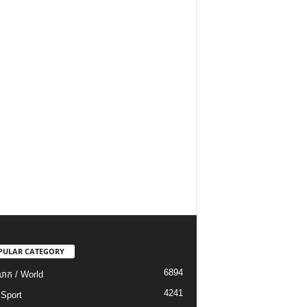
PULAR CATEGORY
6894
ោក / World
4241
 Sport