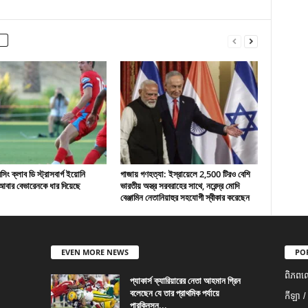
ং ক্লাব ডি স্ট্রাসবার্গ ইয়োনি
গাজায় গণহত্যা: ইস্রায়েলে 2,500 টিরও বেশি
বার বেভারেনকে ধার দিয়েছে
ভারতীয় অস্ত্র সরবরাহের সাথে, নরেন্দ্র মোদি
বেঞ্জামিন নেতানিয়াহুর সহযোগী স্বীকার করেছেন
EVEN MORE NEWS
PO
ពិភពល
প্যাকার্স ক্যারিয়ারের নেতা আহমান গ্রিন
বলেছেন যে তার প্রাথমিক পর্যায়ে
កីឡា /
পারকিনসন...